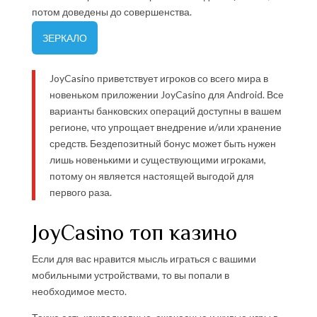
потом доведены до совершенства.
ЗЕРКАЛО
JoyCasino приветствует игроков со всего мира в
новеньком приложении JoyCasino для Android. Все
варианты банковских операций доступны в вашем
регионе, что упрощает внедрение и/или хранение
средств. Бездепозитный бонус может быть нужен
лишь новенькими и существующими игроками,
потому он является настоящей выгодой для
первого раза.
JoyCasino топ казино
Если для вас нравится мысль играться с вашими
мобильными устройствами, то вы попали в
необходимое место.