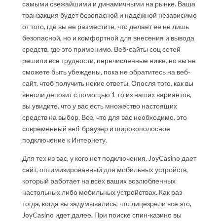
самыми свежайшими и динамичными на рынке. Ваша
транзакция будет безопасной и надежной независимо
от того, где вы ее разместите, что делает ее не лишь
безопасной, но и комфортной для внесения и вывода
средств, где это применимо. Веб-сайты соц сетей
решили все трудности, перечисленные ниже, но вы не
сможете быть убеждены, пока не обратитесь на веб-
сайт, чтоб получить некие ответы. Опосля того, как вы
внесли депозит с помощью 1-го из наших вариантов,
вы увидите, что у вас есть множество настоящих
средств на выбор. Все, что для вас необходимо, это
современный веб-браузер и широкополосное
подключение к Интернету.
Для тех из вас, у кого нет подключения, JoyCasino дает
сайт, оптимизированный для мобильных устройств,
который работает на всех ваших возлюбленных
настольных либо мобильных устройствах. Как раз
тогда, когда вы задумывались, что лицезрели все это,
JoyCasino идет далее. При поиске спин-казино вы