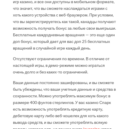
игр казино, и все они доступны в мобильном формате,
что значит, что вы сможете наслаждаться играми с
хоть какого устройства с веб-браузером. При условии,
что вы зарегистрируетесь как такой, канадцы получают
возможность получать бонус за любые свои выигрыши.
Бесплатные каждодневные вращения — это еще один
доп бонус, который дает для вас доп 25 бесплатных
вращений в случайной игре каждый день.
Отсутствуют ограничения по времени. В отличие от
настоящей игры, в демо-режиме можно играться
очень долго и без каких-то ограничений.
Ваши данные постоянно зашифрованы, и вы сможете
быть убеждены, что ваши учетные данные и средства в
сохранности. Можно употреблять максимум бонус в
размере 400 фунтов стерлингов. У вас казино Спарк
есть возможность употреблять кредитную карту,
дебетовую карту либо веб-кошелек для хоть какого
вывода средств, и вы сможете употреблять всякую
валюту, которая есть на вашем счете.
joycasino
играл –