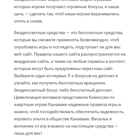
которых игроки получают огромные бонусы, и наша
цель — сделать так, чтоб наши игроки ворачивались
опять и снова.
Бездепозитные средства — это бесплатные средства,
которые вы сможете применять безвозмездно, чтоб
опробовать игры и поглядеть, подступает ли для вас
веб-сайт. Правила нашего сайта распространяются на
внедрение сайта, а также на любые сервисы и контент,
которые могут быть предложены через наш сайт.
Выберите один из первых 3-х бонусов на депозит и
узнайте, как получить бесплатные вращения,
бездепозитный бонус либо бесплатный депозит.
Цивилизация могавков представила Комиссии по
азартным играм Канаваке надежные правила игры в
казино, чтоб посодействовать обеспечить надежность
игрового опыта в обществе Канаваке. Веселье и
волнение от игр в казино на настоящие средства —
лишь для вас!