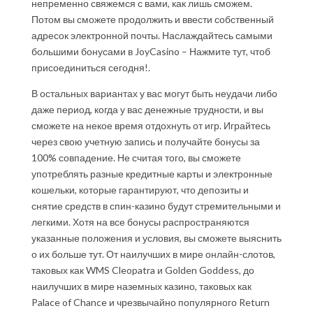
непременно свяжемся с вами, как лишь сможем.
Потом вы сможете продолжить и ввести собственный
адресок электронной почты. Наслаждайтесь самыми
большими бонусами в JoyCasino – Нажмите тут, чтоб
присоединиться сегодня!.
В остальных вариантах у вас могут быть неудачи либо
даже период, когда у вас денежные трудности, и вы
сможете на некое время отдохнуть от игр. Играйтесь
через свою учетную запись и получайте бонусы за
100% совпадение. Не считая того, вы сможете
употреблять разные кредитные карты и электронные
кошельки, которые гарантируют, что депозиты и
снятие средств в спин-казино будут стремительными и
легкими. Хотя на все бонусы распространяются
указанные положения и условия, вы сможете выяснить
о их больше тут. От наилучших в мире онлайн-слотов,
таковых как WMS Cleopatra и Golden Goddess, до
наилучших в мире наземных казино, таковых как
Palace of Chance и чрезвычайно популярного Return