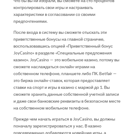
Что бы вы ни избрали, вы сможете на сто процентов
контролировать свои игры и настраивать
характеристики в согласовании со своими
предпочтениями.
После входа в систему вы сможете отыскать эти
приветственные бонусы на главной страничке,
воспользовавшись опцией «Приветственный бонус
JoyCasino» в разделе «Специальные предложения
казино». JoyCasino — это мобильное казино, потому вы
сможете наслаждаться онлайн-играми на
собственном телефоне, планшете либо ПК. Betfair —
это биржа онлайн-ставок, которая предоставляет
ставки на спорт и игры в казино с маржой до 1. Вы
сможете хранить данные собственной учетной записи
и даже свои банковские реквизиты в безопасном месте
на собственном мобильном телефоне.
Прежде чем начать играться в JoyCasino, вы должны
поначалу зарегистрироваться у нас. В казино
повсевременно добавляются новейшие игры, а