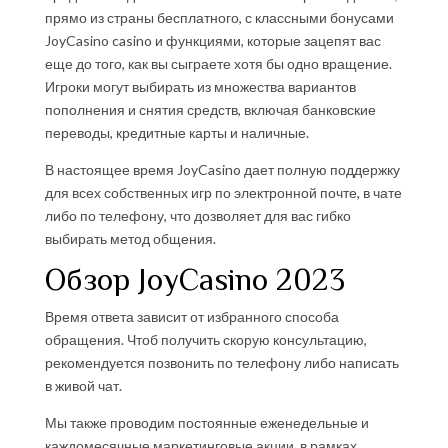
прямо из страны бесплатного, с классными бонусами
JoyCasino casino и функциями, которые зацепят вас
еще до того, как вы сыграете хотя бы одно вращение.
Игроки могут выбирать из множества вариантов
пополнения и снятия средств, включая банковские
переводы, кредитные карты и наличные.
В настоящее время JoyCasino дает полную поддержку
для всех собственных игр по электронной почте, в чате
либо по телефону, что дозволяет для вас гибко
выбирать метод общения.
Обзор JoyCasino 2023
Время ответа зависит от избранного способа
обращения. Чтоб получить скорую консультацию,
рекомендуется позвонить по телефону либо написать
в живой чат.
Мы также проводим постоянные еженедельные и
каждомесячные маркетинговые акции, в рамках