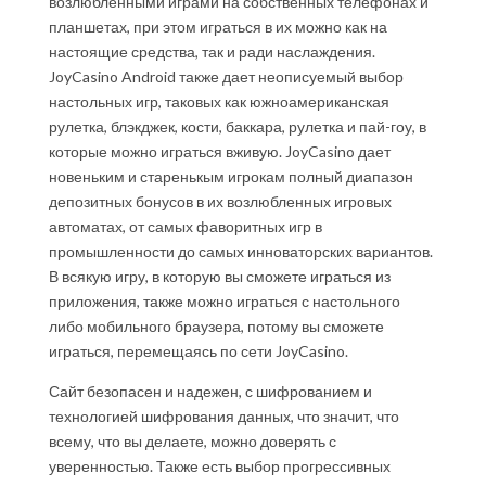
возлюбленными играми на собственных телефонах и
планшетах, при этом играться в их можно как на
настоящие средства, так и ради наслаждения.
JoyCasino Android также дает неописуемый выбор
настольных игр, таковых как южноамериканская
рулетка, блэкджек, кости, баккара, рулетка и пай-гоу, в
которые можно играться вживую. JoyCasino дает
новеньким и старенькым игрокам полный диапазон
депозитных бонусов в их возлюбленных игровых
автоматах, от самых фаворитных игр в
промышленности до самых инноваторских вариантов.
В всякую игру, в которую вы сможете играться из
приложения, также можно играться с настольного
либо мобильного браузера, потому вы сможете
играться, перемещаясь по сети JoyCasino.
Сайт безопасен и надежен, с шифрованием и
технологией шифрования данных, что значит, что
всему, что вы делаете, можно доверять с
уверенностью. Также есть выбор прогрессивных