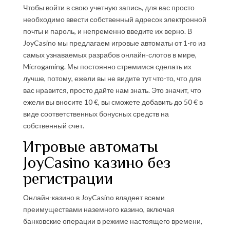
Чтобы войти в свою учетную запись, для вас просто
необходимо ввести собственный адресок электронной
почты и пароль, и непременно введите их верно. В
JoyCasino мы предлагаем игровые автоматы от 1-го из
самых узнаваемых разрабов онлайн-слотов в мире,
Microgaming. Мы постоянно стремимся сделать их
лучше, потому, ежели вы не видите тут что-то, что для
вас нравится, просто дайте нам знать. Это значит, что
ежели вы вносите 10 €, вы сможете добавить до 50 € в
виде соответственных бонусных средств на
собственный счет.
Игровые автоматы
JoyCasino казино без
регистрации
Онлайн-казино в JoyCasino владеет всеми
преимуществами наземного казино, включая
банковские операции в режиме настоящего времени,