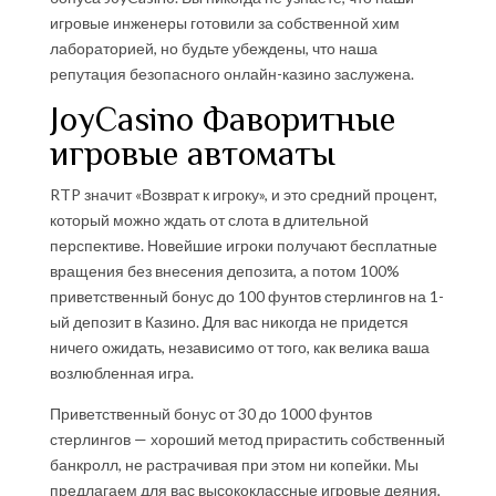
игровые инженеры готовили за собственной хим
лабораторией, но будьте убеждены, что наша
репутация безопасного онлайн-казино заслужена.
JoyCasino Фаворитные
игровые автоматы
RTP значит «Возврат к игроку», и это средний процент,
который можно ждать от слота в длительной
перспективе. Новейшие игроки получают бесплатные
вращения без внесения депозита, а потом 100%
приветственный бонус до 100 фунтов стерлингов на 1-
ый депозит в Казино. Для вас никогда не придется
ничего ожидать, независимо от того, как велика ваша
возлюбленная игра.
Приветственный бонус от 30 до 1000 фунтов
стерлингов — хороший метод прирастить собственный
банкролл, не растрачивая при этом ни копейки. Мы
предлагаем для вас высококлассные игровые деяния,