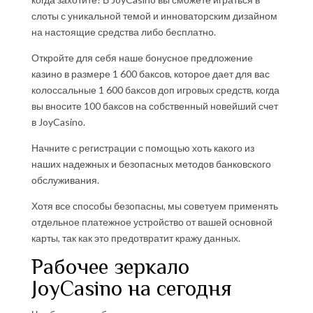
слоты с уникальной темой и инноваторским дизайном
на настоящие средства либо бесплатно.
Откройте для себя наше бонусное предложение
казино в размере 1 600 баксов, которое дает для вас
колоссальные 1 600 баксов доп игровых средств, когда
вы вносите 100 баксов на собственный новейший счет
в JoyCasino.
Начните с регистрации с помощью хоть какого из
наших надежных и безопасных методов банковского
обслуживания.
Хотя все способы безопасны, мы советуем применять
отдельное платежное устройство от вашей основной
карты, так как это предотвратит кражу данных.
Рабочее зеркало
JoyCasino на сегодня