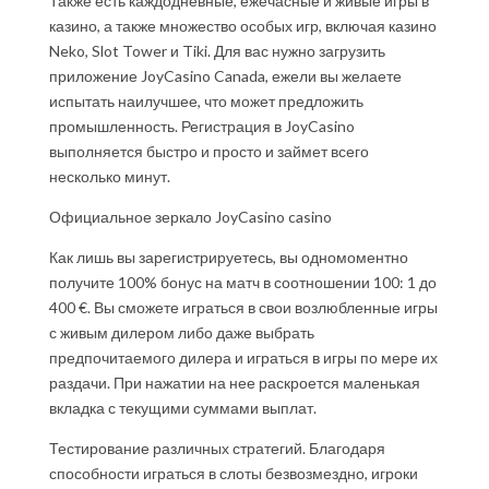
Также есть каждодневные, ежечасные и живые игры в
казино, а также множество особых игр, включая казино
Neko, Slot Tower и Tiki. Для вас нужно загрузить
приложение JoyCasino Canada, ежели вы желаете
испытать наилучшее, что может предложить
промышленность. Регистрация в JoyCasino
выполняется быстро и просто и займет всего
несколько минут.
Официальное зеркало JoyCasino casino
Как лишь вы зарегистрируетесь, вы одномоментно
получите 100% бонус на матч в соотношении 100: 1 до
400 €. Вы сможете играться в свои возлюбленные игры
с живым дилером либо даже выбрать
предпочитаемого дилера и играться в игры по мере их
раздачи. При нажатии на нее раскроется маленькая
вкладка с текущими суммами выплат.
Тестирование различных стратегий. Благодаря
способности играться в слоты безвозмездно, игроки