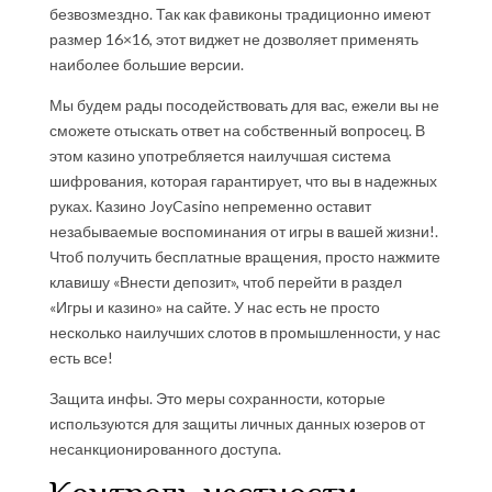
безвозмездно. Так как фавиконы традиционно имеют
размер 16×16, этот виджет не дозволяет применять
наиболее большие версии.
Мы будем рады посодействовать для вас, ежели вы не
сможете отыскать ответ на собственный вопросец. В
этом казино употребляется наилучшая система
шифрования, которая гарантирует, что вы в надежных
руках. Казино JoyCasino непременно оставит
незабываемые воспоминания от игры в вашей жизни!.
Чтоб получить бесплатные вращения, просто нажмите
клавишу «Внести депозит», чтоб перейти в раздел
«Игры и казино» на сайте. У нас есть не просто
несколько наилучших слотов в промышленности, у нас
есть все!
Защита инфы. Это меры сохранности, которые
используются для защиты личных данных юзеров от
несанкционированного доступа.