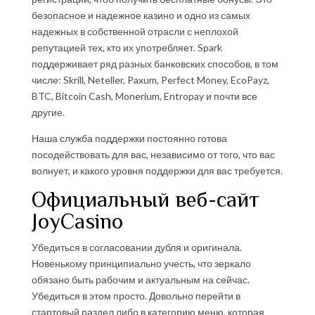
безопасное и надежное казино и одно из самых
надежных в собственной отрасли с неплохой
репутацией тех, кто их употребляет. Spark
поддерживает ряд разных банковских способов, в том
числе: Skrill, Neteller, Paxum, Perfect Money, EcoPayz,
BTC, Bitcoin Cash, Monerium, Entropay и почти все
другие.
Наша служба поддержки постоянно готова
посодействовать для вас, независимо от того, что вас
волнует, и какого уровня поддержки для вас требуется.
Официальный веб-сайт
JoyCasino
Убедиться в согласовании дубля и оригинала.
Новенькому принципиально учесть, что зеркало
обязано быть рабочим и актуальным на сейчас.
Убедиться в этом просто. Довольно перейти в
стартовый раздел либо в категорию меню, которая