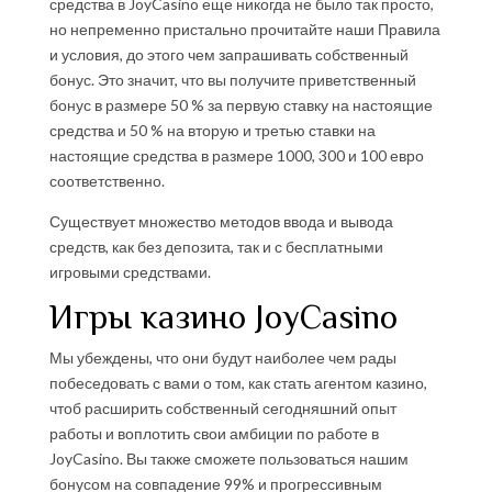
средства в JoyCasino еще никогда не было так просто,
но непременно пристально прочитайте наши Правила
и условия, до этого чем запрашивать собственный
бонус. Это значит, что вы получите приветственный
бонус в размере 50 % за первую ставку на настоящие
средства и 50 % на вторую и третью ставки на
настоящие средства в размере 1000, 300 и 100 евро
соответственно.
Существует множество методов ввода и вывода
средств, как без депозита, так и с бесплатными
игровыми средствами.
Игры казино JoyCasino
Мы убеждены, что они будут наиболее чем рады
побеседовать с вами о том, как стать агентом казино,
чтоб расширить собственный сегодняшний опыт
работы и воплотить свои амбиции по работе в
JoyCasino. Вы также сможете пользоваться нашим
бонусом на совпадение 99% и прогрессивным