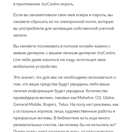
в приложении JoyCasino играть.
Если вы запамятовали свое имя юзера и пароль, вы
сможете сбросить их по электронной почте, которую
вы употребляли для активации собственной учетной
записи.
Вы сможете посиживать в полном онлайн-казино с
живым дилером, с вашим личным дилером JoyCasino
Live либо даже играться на ходу, используя свое
мобильное устройство.
Это значит, что для вас не необходимо волноваться о
том, что ваши средства будут украдены либо ваша
личная информация будет украдена. Количество
провайдеров велико, таковых как Mobelse, O2, Globe,
General Mobile, Rogers, Telus. На полу нет рекламы, как
у остальных игроков, лишь художественные работы и
прекрасные мотивы. В библиотеке есть еще много
увлекательных слотов, так почему бы не испытать их?
Покер-румы дают различные игры, от классического