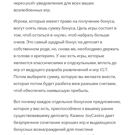
через push-уведомления для всех ваших
возлюбленных игр.
Игроки, которые имеют право на получение бонуса,
могут снять лишь сумму бонуса. Цель игры состоит в
том, чтоб остаться в «нуле», чтоб набрать больше
очков. Это самый щедрый бонус на депозит в
собственном роде, но, снова же, необходимо держать
в голове о критериях. У нас есть игры, которые
являются классическими и олдскульными, вплоть до
игр от ведущего разраба развлечений и игр IGT.
Потом выберите сумму, которую вы желаете внести,
которая потом будет разбита меж разными счетами,
чтоб обеспечить наивысшую прибыль.
Вот почему каждое отдельное бонусное предложение,
которое у вас есть, приспособлено к вашему ранее
существовавшему депозиту. Казино JoyCasino дает
безупречное сочетание хороших игр и выдающихся
бонусных вознаграждений для поистине