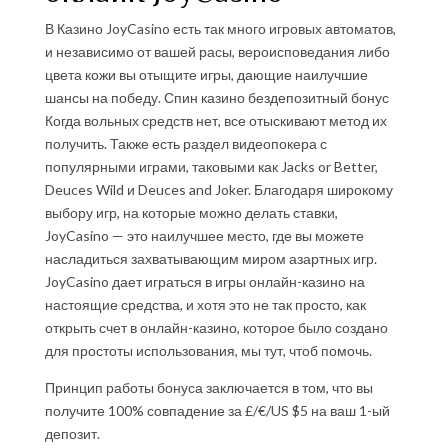
В Казино JoyCasino есть так много игровых автоматов,
и независимо от вашей расы, вероисповедания либо
цвета кожи вы отыщите игры, дающие наилучшие
шансы на победу. Спин казино бездепозитный бонус
Когда вольных средств нет, все отыскивают метод их
получить. Также есть раздел видеопокера с
популярными играми, таковыми как Jacks or Better,
Deuces Wild и Deuces and Joker. Благодаря широкому
выбору игр, на которые можно делать ставки,
JoyCasino — это наилучшее место, где вы можете
насладиться захватывающим миром азартных игр.
JoyCasino дает играться в игры онлайн-казино на
настоящие средства, и хотя это не так просто, как
открыть счет в онлайн-казино, которое было создано
для простоты использования, мы тут, чтоб помочь.
Принцип работы бонуса заключается в том, что вы
получите 100% совпадение за £/€/US $5 на ваш 1-ый
депозит.