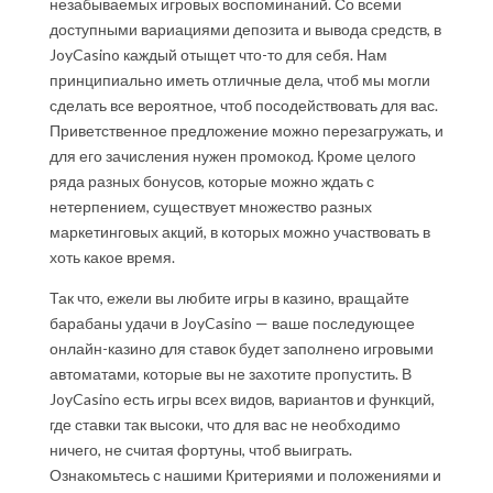
незабываемых игровых воспоминаний. Со всеми
доступными вариациями депозита и вывода средств, в
JoyCasino каждый отыщет что-то для себя. Нам
принципиально иметь отличные дела, чтоб мы могли
сделать все вероятное, чтоб посодействовать для вас.
Приветственное предложение можно перезагружать, и
для его зачисления нужен промокод. Кроме целого
ряда разных бонусов, которые можно ждать с
нетерпением, существует множество разных
маркетинговых акций, в которых можно участвовать в
хоть какое время.
Так что, ежели вы любите игры в казино, вращайте
барабаны удачи в JoyCasino — ваше последующее
онлайн-казино для ставок будет заполнено игровыми
автоматами, которые вы не захотите пропустить. В
JoyCasino есть игры всех видов, вариантов и функций,
где ставки так высоки, что для вас не необходимо
ничего, не считая фортуны, чтоб выиграть.
Ознакомьтесь с нашими Критериями и положениями и