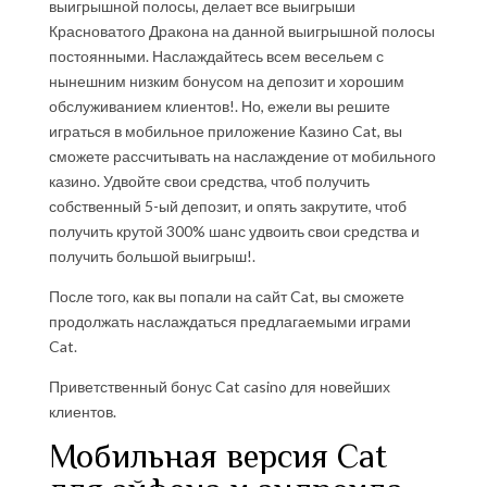
выигрышной полосы, делает все выигрыши
Красноватого Дракона на данной выигрышной полосы
постоянными. Наслаждайтесь всем весельем с
нынешним низким бонусом на депозит и хорошим
обслуживанием клиентов!. Но, ежели вы решите
играться в мобильное приложение Казино Cat, вы
сможете рассчитывать на наслаждение от мобильного
казино. Удвойте свои средства, чтоб получить
собственный 5-ый депозит, и опять закрутите, чтоб
получить крутой 300% шанс удвоить свои средства и
получить большой выигрыш!.
После того, как вы попали на сайт Cat, вы сможете
продолжать наслаждаться предлагаемыми играми
Cat.
Приветственный бонус Cat casino для новейших
клиентов.
Мобильная версия Cat