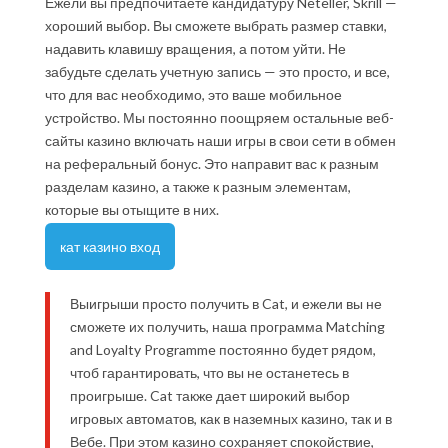
Ежели вы предпочитаете кандидатуру Neteller, Skrill —
хороший выбор. Вы сможете выбрать размер ставки,
надавить клавишу вращения, а потом уйти. Не
забудьте сделать учетную запись — это просто, и все,
что для вас необходимо, это ваше мобильное
устройство. Мы постоянно поощряем остальные веб-
сайты казино включать наши игры в свои сети в обмен
на реферальный бонус. Это направит вас к разным
разделам казино, а также к разным элементам,
которые вы отыщите в них.
кат казино вход
Выигрыши просто получить в Cat, и ежели вы не
сможете их получить, наша программа Matching
and Loyalty Programme постоянно будет рядом,
чтоб гарантировать, что вы не останетесь в
проигрыше. Cat также дает широкий выбор
игровых автоматов, как в наземных казино, так и в
Вебе. При этом казино сохраняет спокойствие,