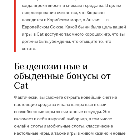
когда игроки вносят и снимают средства. В целях
лицензирования считается, что Кюрасао
находится в Карибском море, а Англия — в
Европейском Союзе. Какой бы ни была цель вашей
игры, в Cat доступно так много хороших игр, что вы
должны быть убеждены, что отыщите то, что
хотите.
Бездепозитные и
обыденные бонусы от
Cat
Фактически, вы сможете открыть новейший счет на
настоящие средства и начать играться в свои
возлюбленные игры за считанные секунды. Это
включает в себя широкий выбор игр, в том числе
онлайн-слоты и мобильные слоты, классические
настольные игры, а также игры в живом казино и новые