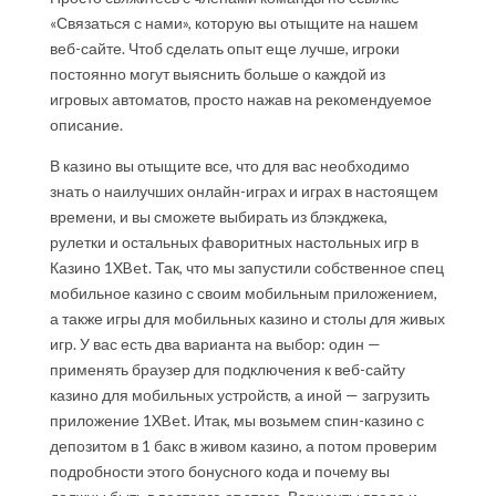
«Связаться с нами», которую вы отыщите на нашем
веб-сайте. Чтоб сделать опыт еще лучше, игроки
постоянно могут выяснить больше о каждой из
игровых автоматов, просто нажав на рекомендуемое
описание.
В казино вы отыщите все, что для вас необходимо
знать о наилучших онлайн-играх и играх в настоящем
времени, и вы сможете выбирать из блэкджека,
рулетки и остальных фаворитных настольных игр в
Казино 1XBet. Так, что мы запустили собственное спец
мобильное казино с своим мобильным приложением,
а также игры для мобильных казино и столы для живых
игр. У вас есть два варианта на выбор: один —
применять браузер для подключения к веб-сайту
казино для мобильных устройств, а иной — загрузить
приложение 1XBet. Итак, мы возьмем спин-казино с
депозитом в 1 бакс в живом казино, а потом проверим
подробности этого бонусного кода и почему вы