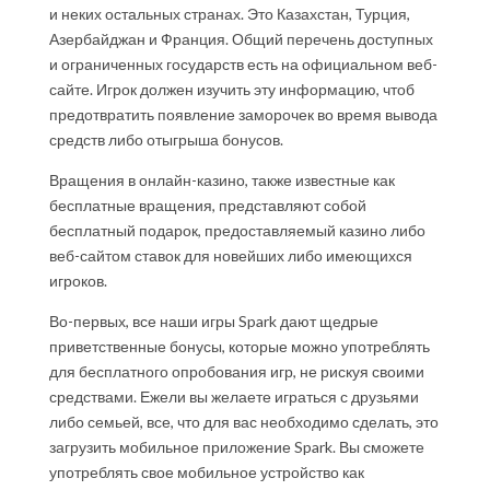
и неких остальных странах. Это Казахстан, Турция,
Азербайджан и Франция. Общий перечень доступных
и ограниченных государств есть на официальном веб-
сайте. Игрок должен изучить эту информацию, чтоб
предотвратить появление заморочек во время вывода
средств либо отыгрыша бонусов.
Вращения в онлайн-казино, также известные как
бесплатные вращения, представляют собой
бесплатный подарок, предоставляемый казино либо
веб-сайтом ставок для новейших либо имеющихся
игроков.
Во-первых, все наши игры Spark дают щедрые
приветственные бонусы, которые можно употреблять
для бесплатного опробования игр, не рискуя своими
средствами. Ежели вы желаете играться с друзьями
либо семьей, все, что для вас необходимо сделать, это
загрузить мобильное приложение Spark. Вы сможете
употреблять свое мобильное устройство как