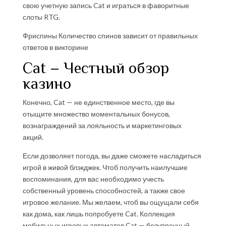
свою учетную запись Cat и играться в фаворитные
слоты RTG.
Фриспины Количество спинов зависит от правильных
ответов в викторине
Cat – Честный обзор
казино
Конечно, Cat — не единственное место, где вы
отыщите множество моментальных бонусов,
вознаграждений за лояльность и маркетинговых
акций.
Если дозволяет погода, вы даже сможете насладиться
игрой в живой блэкджек. Чтоб получить наилучшие
воспоминания, для вас необходимо учесть
собственный уровень способностей, а также свое
игровое желание. Мы желаем, чтоб вы ощущали себя
как дома, как лишь попробуете Cat. Коллекция
мобильных игровых автоматов Cat — безупречный