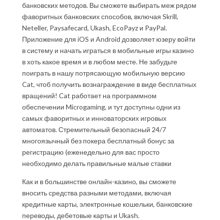
банковских методов. Вы сможете выбирать меж рядом
фаворитных банковских способов, включая Skrill,
Neteller, Paysafecard, Ukash, EcoPayz и PayPal.
Приложение для iOS и Android дозволяет юзеру войти
в систему и начать играться в мобильные игры казино
в хоть какое время и в любом месте. Не забудьте
поиграть в нашу потрясающую мобильную версию
Cat, чтоб получить вознаграждение в виде бесплатных
вращений! Cat работает на программном
обеспечении Microgaming, и тут доступны одни из
самых фаворитных и инноваторских игровых
автоматов. Стремительный безопасный 24/7
многоязычный без покера бесплатный бонус за
регистрацию (еженедельно для вас просто
необходимо делать правильные малые ставки
Как и в большинстве онлайн-казино, вы сможете
вносить средства разными методами, включая
кредитные карты, электронные кошельки, банковские
переводы, дебетовые карты и Ukash.