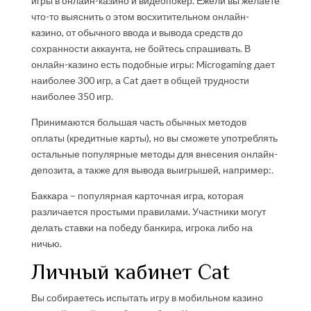
игры в онлайн-казино и видеопокер. Ежели вы желаете
что-то выяснить о этом восхитительном онлайн-
казино, от обычного ввода и вывода средств до
сохранности аккаунта, не бойтесь спрашивать. В
онлайн-казино есть подобные игры: Microgaming дает
наиболее 300 игр, а Cat дает в общей трудности
наиболее 350 игр.
Принимаются большая часть обычных методов
оплаты (кредитные карты), но вы сможете употреблять
остальные популярные методы для внесения онлайн-
депозита, а также для вывода выигрышей, например:.
Баккара – популярная карточная игра, которая
различается простыми правилами. Участники могут
делать ставки на победу банкира, игрока либо на
ничью.
Личный кабинет Cat
Вы собираетесь испытать игру в мобильном казино