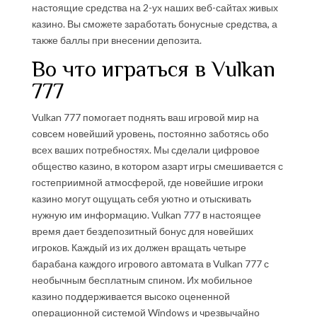
настоящие средства на 2-ух наших веб-сайтах живых
казино. Вы сможете заработать бонусные средства, а
также баллы при внесении депозита.
Во что играться в Vulkan
777
Vulkan 777 помогает поднять ваш игровой мир на
совсем новейший уровень, постоянно заботясь обо
всех ваших потребностях. Мы сделали цифровое
общество казино, в котором азарт игры смешивается с
гостеприимной атмосферой, где новейшие игроки
казино могут ощущать себя уютно и отыскивать
нужную им информацию. Vulkan 777 в настоящее
время дает бездепозитный бонус для новейших
игроков. Каждый из их должен вращать четыре
барабана каждого игрового автомата в Vulkan 777 с
необычным бесплатным спином. Их мобильное
казино поддерживается высоко оцененной
операционной системой Windows и чрезвычайно