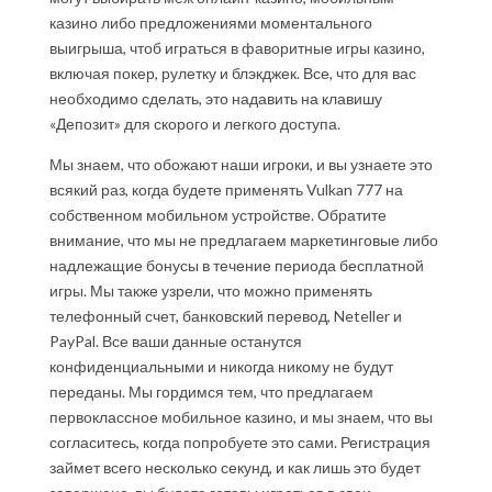
казино либо предложениями моментального
выигрыша, чтоб играться в фаворитные игры казино,
включая покер, рулетку и блэкджек. Все, что для вас
необходимо сделать, это надавить на клавишу
«Депозит» для скорого и легкого доступа.
Мы знаем, что обожают наши игроки, и вы узнаете это
всякий раз, когда будете применять Vulkan 777 на
собственном мобильном устройстве. Обратите
внимание, что мы не предлагаем маркетинговые либо
надлежащие бонусы в течение периода бесплатной
игры. Мы также узрели, что можно применять
телефонный счет, банковский перевод, Neteller и
PayPal. Все ваши данные останутся
конфиденциальными и никогда никому не будут
переданы. Мы гордимся тем, что предлагаем
первоклассное мобильное казино, и мы знаем, что вы
согласитесь, когда попробуете это сами. Регистрация
займет всего несколько секунд, и как лишь это будет