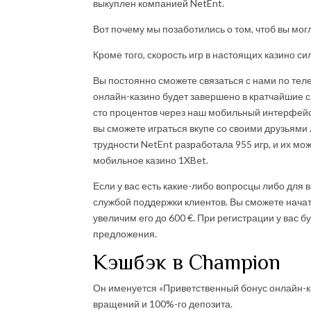
выкуплен компанией NetEnt.
Вот почему мы позаботились о том, чтоб вы мог
Кроме того, скорость игр в настоящих казино си
Вы постоянно сможете связаться с нами по теле
онлайн-казино будет завершено в кратчайшие с
сто процентов через наш мобильный интерфейс м
вы сможете играться вкупе со своими друзьям
трудности NetEnt разработала 955 игр, и их мо
мобильное казино 1XBet.
Если у вас есть какие-либо вопросцы либо для
службой поддержки клиентов. Вы сможете начат
увеличим его до 600 €. При регистрации у вас 
предложения.
Кэшбэк в Champion
Он именуется «Приветственный бонус онлайн-ка
вращений и 100%-го депозита.