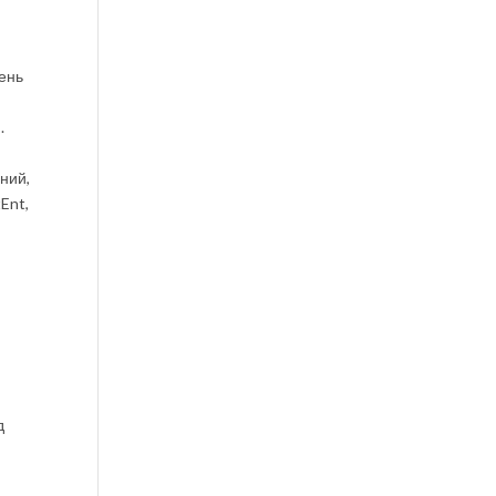
день
.
ний,
Ent,
д