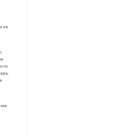
м на
о
ии
ости
кара,
те
 как