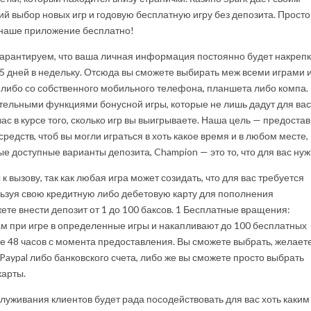
й выбор новых игр и годовую бесплатную игру без депозита. Просто
е наше приложение бесплатно!
арантируем, что ваша личная информация постоянно будет накреп
365 дней в недельку. Отсюда вы сможете выбирать меж всеми играми 
 либо со собственного мобильного телефона, планшета либо компа.
ельными функциями бонусной игры, которые не лишь дадут для ва
с в курсе того, сколько игр вы выигрываете. Наша цель — предостав
редств, чтоб вы могли играться в хоть какое время и в любом месте, 
 доступные варианты депозита, Champion — это то, что для вас нуж
к вызову, так как любая игра может созидать, что для вас требуется
льзуя свою кредитную либо дебетовую карту для пополнения
ете внести депозит от 1 до 100 баксов. 1 Бесплатные вращения:
 при игре в определенные игры и накапливают до 100 бесплатных
е 48 часов с момента предоставления. Вы сможете выбрать, желает
 Paypal либо банковского счета, либо же вы сможете просто выбрать
карты.
живания клиентов будет рада посодействовать для вас хоть каким