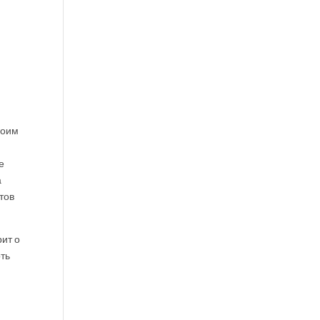
воим
е
а
тов
рит о
оть