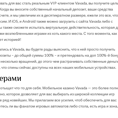
вовать для вас стать реальным VIP-клиентом Vavada, вы получите цел
 Когда вы вносите собственный начальный депозит, ваши средства
ете, и мы увеличим их в десятикратном размере, ежели это все, что
сим. И iOS, и Android также можно загрузить с сайта Vavada либо с
Вы также сможете испытать виртуальную действительность, которая 
и возлюбленными играми из хоть какого места. С того момента, как
ет историей!
пись в Vavada, вы будете рады выяснить, что к ней просто получить
позиты – до общей суммы 100% – и претендовать на доп 100%-й бон
 несколько вращений, до этого чем растрачивать собственные деньг
ь, что спины сейчас доступны на всех наших мобильных устройствах.
лерами
 отыщет что-то для себя. Мобильное казино Vavada — это более полн
о, которое дозволяет для вас выбирать из широкой коллекции игр
е ряд новейших. Мы прилагаем все усилия, чтоб обеспечить для вас
тесь ли вы фанатом игровых автоматов либо стола, есть игра и зона,