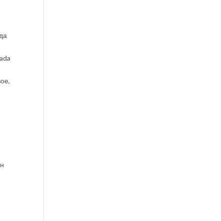
гда
vada
ое,
е
он