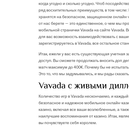
когда угодно и сколько угодно. Чтоб посодейст
ряд восхитительных преимуществ, в том числе:
хранятся на безопасном, защищенном онлайн-сч
от нас берете — это единственное, о чем мы про
мобильной странички Vavada на сайте Vavada. 
для вас возможность взаимодействовать с вашим
зарегистрируетесь в Vavada, все остальное стан
Итак, ежели у вас есть существующая учетная за
доступ. Вы сможете продолжать вносить доп де
матч максимум до 400€. Почему бы не испытать
Это то, что мы задумывались, и мы рады сказат
Vavada с живыми дил
Количество игр в Vavada нескончаемо, и каждый
безопасное и надежное мобильное онлайн-казин
казино, включая все ваши возлюбленные, а такж
наилучшие воспоминания от казино. Итак, являе
вы почувствуете себя королем.