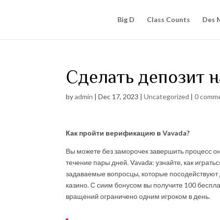
Big D
Class Counts
Des M
Сделать депозит н
by
admin
|
Dec 17, 2023
|
Uncategorized
|
0 comm
Как пройти верификацию в Vavada?
Вы можете без заморочек завершить процесс он
течение пары дней. Vavada: узнайте, как играт
задаваемые вопросцы, которые посодействуют 
казино. С сиим бонусом вы получите 100 беспл
вращений ограничено одним игроком в день.