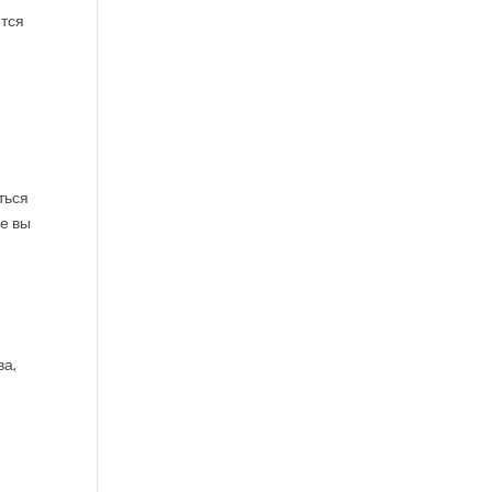
ятся
ться
ве вы
м
ва,