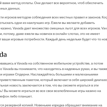
 вами метод оплаты. Они делают все вероятное, чтоб обеспечить
ичных данных.
и игроков методом соблюдения всех местных правил и законов. Ко
 отыскать одни из наилучших игр. Ежели вы желаете добавить
казино, Vavada дает множество смешных льгот для всех игроков. Va
и, потому, даже ежели вы новичок в онлайн-слотах, это не имеет
т ваши игровые потребности. Каждый день недельки будет что-то нов
da
овавшись в Vavada на собственном мобильном устройстве, а потом
 Vavada вы понимаете, что находитесь в надежных руках, и вы такж
ми играми Олдерни. Наслаждайтесь большими и малеханькими
риветственным пакетом, который включает в себя широкий диапаз
ная новость заключается в том, что вы сможете играться в эти
ь! Вы можете играться во все свои возлюбленные игры казино на
елефон либо планшет.
тся резервной копией. Новенькие изредка обращают внимание на