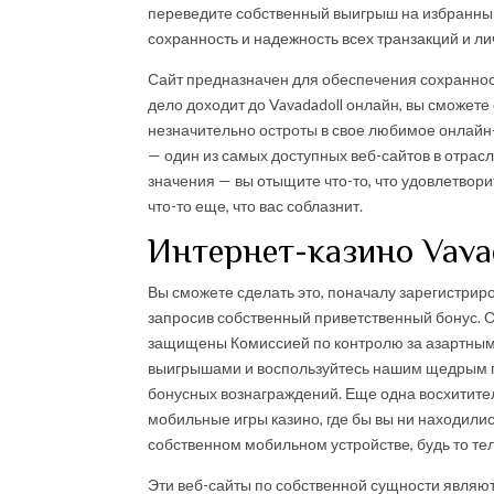
переведите собственный выигрыш на избранный
сохранность и надежность всех транзакций и л
Сайт предназначен для обеспечения сохранност
дело доходит до Vavadadoll онлайн, вы сможете
незначительно остроты в свое любимое онлайн-
— один из самых доступных веб-сайтов в отрасл
значения — вы отыщите что-то, что удовлетвори
что-то еще, что вас соблазнит.
Интернет-казино Vava
Вы сможете сделать это, поначалу зарегистрир
запросив собственный приветственный бонус. Со
защищены Комиссией по контролю за азартны
выигрышами и воспользуйтесь нашим щедрым п
бонусных вознаграждений. Еще одна восхититель
мобильные игры казино, где бы вы ни находилис
собственном мобильном устройстве, будь то т
Эти веб-сайты по собственной сущности являю