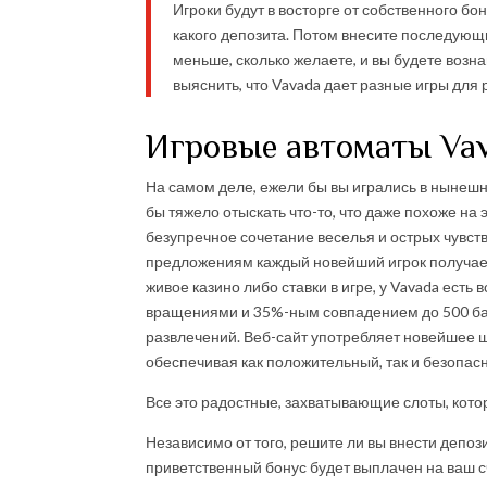
Игроки будут в восторге от собственного бо
какого депозита. Потом внесите последующи
меньше, сколько желаете, и вы будете возн
выяснить, что Vavada дает разные игры для
Игровые автоматы Va
На самом деле, ежели бы вы игрались в нынешни
бы тяжело отыскать что-то, что даже похоже н
безупречное сочетание веселья и острых чувс
предложениям каждый новейший игрок получает ш
живое казино либо ставки в игре, у Vavada ест
вращениями и 35%-ным совпадением до 500 бак
развлечений. Веб-сайт употребляет новейшее ш
обеспечивая как положительный, так и безопас
Все это радостные, захватывающие слоты, котор
Независимо от того, решите ли вы внести депоз
приветственный бонус будет выплачен на ваш с