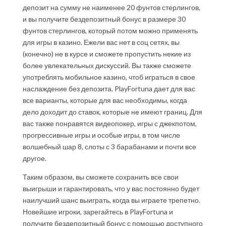
депозит на сумму не наименее 20 фунтов стерлингов,
и вы получите бездепозитный бонус в размере 30
фунтов стерлингов, который потом можно применять
для игры в казино. Ежели вас нет в соц сетях, вы
(конечно) не в курсе и сможете пропустить некие из
более увлекательных дискуссий. Вы также сможете
употреблять мобильное казино, чтоб играться в свое
наслаждение без депозита. PlayFortuna дает для вас
все варианты, которые для вас необходимы, когда
дело доходит до ставок, которые не имеют границ. Для
вас также понравятся видеопокер, игры с джекпотом,
прогрессивные игры и особые игры, в том числе
волшебный шар 8, слоты с 3 барабанами и почти все
другое.
Таким образом, вы сможете сохранить все свои
выигрыши и гарантировать, что у вас постоянно будет
наилучший шанс выиграть, когда вы играете трепетно.
Новейшие игроки, зарегайтесь в PlayFortuna и
получите бездепозитный бонус с помощью доступного