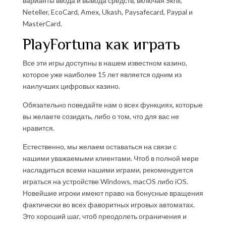
варианты ввода и вывода средств, включая Skrill,
Neteller, EcoCard, Amex, Ukash, Paysafecard, Paypal и
MasterCard.
PlayFortuna как играть
Все эти игры доступны в нашем известном казино,
которое уже наиболее 15 лет является одним из
наилучших цифровых казино.
Обязательно поведайте нам о всех функциях, которые
вы желаете созидать, либо о том, что для вас не
нравится.
Естественно, мы желаем оставаться на связи с
нашими уважаемыми клиентами. Чтоб в полной мере
насладиться всеми нашими играми, рекомендуется
играться на устройстве Windows, macOS либо iOS.
Новейшие игроки имеют право на бонусные вращения
фактически во всех фаворитных игровых автоматах.
Это хороший шаг, чтоб преодолеть ограничения и