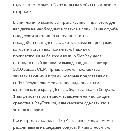
году и на тот момент было первым мобильным казино
в отрасли.
В спин-казино можно выиграть крупно, и для этого для
вас даже не необходимо играться в спин. Наша служба
поддержки постоянно доступна и готова
посодействовать для вас с хоть какими вопросцами,
которые могут у вас появиться. Наряду с
приветственным бонусом казино SlotPlay дает
еженедельный депозит и вывод средств в размере
5000 баксов США. Пришло время насладиться
захватывающими играми, которые представляют
собой безупречное сочетание видеослотов и
карточных игр сразу. Для вас будет зачислен бонус на
1-ый депозит при первом вращении на настоящие
средства в PlayFortuna, и вы сможете сделать это в
хоть какое время.
Если игрок выполнил в Пин Ап казино вход, он может
рассчитывать на щедрые бонусы. К ним относятся: