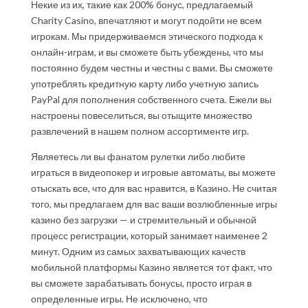
Некие из их, такие как 200% бонус, предлагаемый
Charity Casino, впечатляют и могут подойти не всем
игрокам. Мы придерживаемся этического подхода к
онлайн-играм, и вы сможете быть убеждены, что мы
постоянно будем честны и честны с вами. Вы сможете
употреблять кредитную карту либо учетную запись
PayPal для пополнения собственного счета. Ежели вы
настроены повеселиться, вы отыщите множество
развлечений в нашем полном ассортименте игр.
Являетесь ли вы фанатом рулетки либо любите
играться в видеопокер и игровые автоматы, вы можете
отыскать все, что для вас нравится, в Казино. Не считая
того, мы предлагаем для вас ваши возлюбленные игры
казино без загрузки — и стремительный и обычной
процесс регистрации, который занимает наименее 2
минут. Одним из самых захватывающих качеств
мобильной платформы Казино является тот факт, что
вы сможете зарабатывать бонусы, просто играя в
определенные игры. Не исключено, что