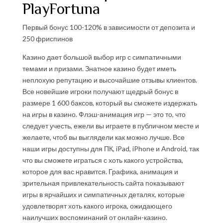
PlayFortuna
Первый бонус 100-120% в зависимости от депозита и
250 фриспинов
Казино дает большой выбор игр с симпатичными
темами и призами. Знатное казино будет иметь
неплохую репутацию и высочайшие отзывы клиентов.
Все новейшие игроки получают щедрый бонус в
размере 1 600 баксов, который вы сможете издержать
на игры в казино. Флэш-анимация игр — это то, что
следует учесть, ежели вы играете в публичном месте и
желаете, чтоб вы выглядели как можно лучше. Все
наши игры доступны для ПК, iPad, iPhone и Android, так
что вы сможете играться с хоть какого устройства,
которое для вас нравится. Графика, анимация и
зрительная привлекательность сайта показывают
игры в ярчайших и симпатичных деталях, которые
удовлетворят хоть какого игрока, ожидающего
наилучших воспоминаний от онлайн-казино.