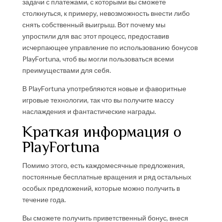
задачи с платежами, с которыми вы сможете
столкнуться, к примеру, невозможность внести либо
снять собственный выигрыш. Вот почему мы
упростили для вас этот процесс, предоставив
исчерпающее управление по использованию бонусов
PlayFortuna, чтоб вы могли пользоваться всеми
преимуществами для себя.
В PlayFortuna употребляются новые и фаворитные
игровые технологии, так что вы получите массу
наслаждения и фантастические награды.
Краткая информация о
PlayFortuna
Помимо этого, есть каждомесячные предложения,
постоянные бесплатные вращения и ряд остальных
особых предложений, которые можно получить в
течение года.
Вы сможете получить приветственный бонус, внеся