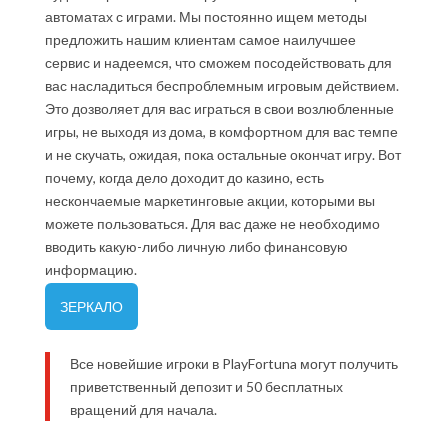
автоматах с играми. Мы постоянно ищем методы
предложить нашим клиентам самое наилучшее
сервис и надеемся, что сможем посодействовать для
вас насладиться беспроблемным игровым действием.
Это дозволяет для вас играться в свои возлюбленные
игры, не выходя из дома, в комфортном для вас темпе
и не скучать, ожидая, пока остальные окончат игру. Вот
почему, когда дело доходит до казино, есть
нескончаемые маркетинговые акции, которыми вы
можете пользоваться. Для вас даже не необходимо
вводить какую-либо личную либо финансовую
информацию.
ЗЕРКАЛО
Все новейшие игроки в PlayFortuna могут получить
приветственный депозит и 50 бесплатных
вращений для начала.