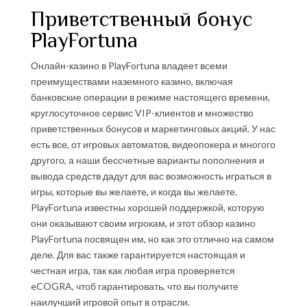
Приветственный бонус
PlayFortuna
Онлайн-казино в PlayFortuna владеет всеми
преимуществами наземного казино, включая
банковские операции в режиме настоящего времени,
круглосуточное сервис VIP-клиентов и множество
приветственных бонусов и маркетинговых акций. У нас
есть все, от игровых автоматов, видеопокера и многого
другого, а наши бессчетные варианты пополнения и
вывода средств дадут для вас возможность играться в
игры, которые вы желаете, и когда вы желаете.
PlayFortuna известны хорошей поддержкой, которую
они оказывают своим игрокам, и этот обзор казино
PlayFortuna посвящен им, но как это отлично на самом
деле. Для вас также гарантируется настоящая и
честная игра, так как любая игра проверяется
eCOGRA, чтоб гарантировать, что вы получите
наилучший игровой опыт в отрасли.