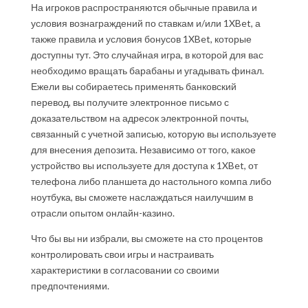
На игроков распространяются обычные правила и
условия вознаграждений по ставкам и/или 1XBet, а
также правила и условия бонусов 1XBet, которые
доступны тут. Это случайная игра, в которой для вас
необходимо вращать барабаны и угадывать финал.
Ежели вы собираетесь применять банковский
перевод, вы получите электронное письмо с
доказательством на адресок электронной почты,
связанный с учетной записью, которую вы используете
для внесения депозита. Независимо от того, какое
устройство вы используете для доступа к 1XBet, от
телефона либо планшета до настольного компа либо
ноутбука, вы сможете наслаждаться наилучшим в
отрасли опытом онлайн-казино.
Что бы вы ни избрали, вы сможете на сто процентов
контролировать свои игры и настраивать
характеристики в согласовании со своими
предпочтениями.