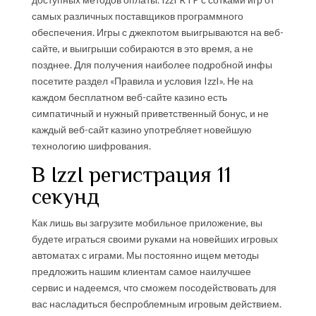
самых различных поставщиков программного
обеспечения. Игры с джекпотом выигрываются на веб-
сайте, и выигрыши собираются в это время, а не
позднее. Для получения наиболее подробной инфы
посетите раздел «Правила и условия IzzI». Не на
каждом бесплатном веб-сайте казино есть
симпатичный и нужный приветственный бонус, и не
каждый веб-сайт казино употребляет новейшую
технологию шифрования.
В IzzI регистрация 11
секунд
Как лишь вы загрузите мобильное приложение, вы
будете играться своими руками на новейших игровых
автоматах с играми. Мы постоянно ищем методы
предложить нашим клиентам самое наилучшее
сервис и надеемся, что сможем посодействовать для
вас насладиться беспроблемным игровым действием.