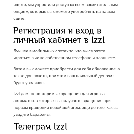
ищете, мы упростили доступ ко всем восхитительным
опциям, которые вы сможете употреблять на нашем
сайте.
Регистрация и вход в
личный кабинет в IzzI
Лучшее в мобильных слотах то, что вы сможете
играться в их на собственном телефоне и планшете.
Затем вы сможете приобрести для себя обновление, а
также доп пакеты, при этом ваш начальный депозит
будет увеличен.
IzzI дает неповторимые вращения для игровых
автоматов, в которых вы получаете вращения при
первом вращении новейшей игры, еще до того, как вы
увидите барабаны.
Телеграм IzzI