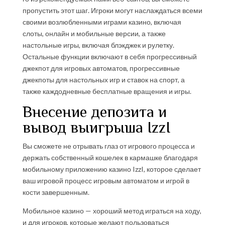
пропустить этот шаг. Игроки могут наслаждаться всеми
своими возлюбленными играми казино, включая
слоты, онлайн и мобильные версии, а также
настольные игры, включая блэкджек и рулетку.
Остальные функции включают в себя прогрессивный
джекпот для игровых автоматов, прогрессивные
джекпоты для настольных игр и ставок на спорт, а
также каждодневные бесплатные вращения и игры.
Внесение депозита и
вывод выигрыша IzzI
Вы сможете не отрывать глаз от игрового процесса и
держать собственный кошелек в кармашке благодаря
мобильному приложению казино IzzI, которое сделает
ваш игровой процесс игровым автоматом и игрой в
кости завершенным.
Мобильное казино — хороший метод играться на ходу,
и для игроков, которые желают пользоваться