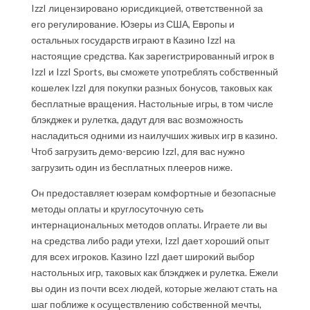
IzzI лицензировано юрисдикцией, ответственной за
его регулирование. Юзеры из США, Европы и
остальных государств играют в Казино IzzI на
настоящие средства. Как зарегистрированный игрок в
IzzI и IzzI Sports, вы сможете употреблять собственный
кошелек IzzI для покупки разных бонусов, таковых как
бесплатные вращения. Настольные игры, в том числе
блэкджек и рулетка, дадут для вас возможность
насладиться одними из наилучших живых игр в казино.
Чтоб загрузить демо-версию IzzI, для вас нужно
загрузить один из бесплатных плееров ниже.
Он предоставляет юзерам комфортные и безопасные
методы оплаты и круглосуточную сеть
интернациональных методов оплаты. Играете ли вы
на средства либо ради утехи, IzzI дает хороший опыт
для всех игроков. Казино IzzI дает широкий выбор
настольных игр, таковых как блэкджек и рулетка. Ежели
вы один из почти всех людей, которые желают стать на
шаг поближе к осуществлению собственной мечты,