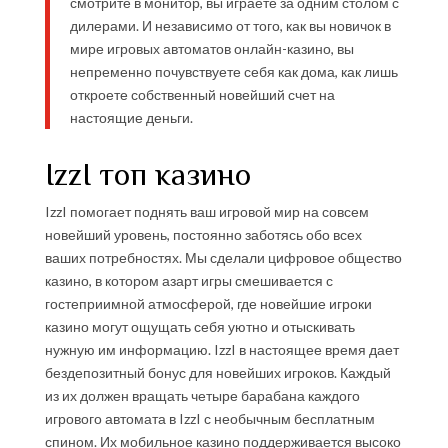
смотрите в монитор, вы играете за одним столом с
дилерами. И независимо от того, как вы новичок в
мире игровых автоматов онлайн-казино, вы
непременно почувствуете себя как дома, как лишь
откроете собственный новейший счет на
настоящие деньги.
IzzI топ казино
IzzI помогает поднять ваш игровой мир на совсем
новейший уровень, постоянно заботясь обо всех
ваших потребностях. Мы сделали цифровое общество
казино, в котором азарт игры смешивается с
гостеприимной атмосферой, где новейшие игроки
казино могут ощущать себя уютно и отыскивать
нужную им информацию. IzzI в настоящее время дает
бездепозитный бонус для новейших игроков. Каждый
из их должен вращать четыре барабана каждого
игрового автомата в IzzI с необычным бесплатным
спином. Их мобильное казино поддерживается высоко