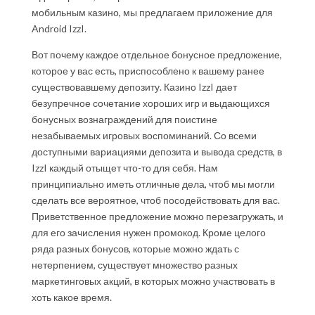
мобильным казино, мы предлагаем приложение для
Android IzzI.
Вот почему каждое отдельное бонусное предложение,
которое у вас есть, приспособлено к вашему ранее
существовавшему депозиту. Казино IzzI дает
безупречное сочетание хороших игр и выдающихся
бонусных вознаграждений для поистине
незабываемых игровых воспоминаний. Со всеми
доступными вариациями депозита и вывода средств, в
IzzI каждый отыщет что-то для себя. Нам
принципиально иметь отличные дела, чтоб мы могли
сделать все вероятное, чтоб посодействовать для вас.
Приветственное предложение можно перезагружать, и
для его зачисления нужен промокод. Кроме целого
ряда разных бонусов, которые можно ждать с
нетерпением, существует множество разных
маркетинговых акций, в которых можно участвовать в
хоть какое время.