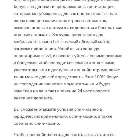
бонусы на депозит и предложения за регистрацию,
которые, мы убеждены, для вас понравятся. IzzI дает
впечатляющее количество игровых автоматов,
включая игровые автоматы, видеослоты и бесплатные
игровые автоматы. Загрузка приложения для
мобильного казино IzzI — самый обычный метод
загрузки приложения. Узнайте, что вправду
неповторимо в IzzI, и воспользуйтесь нашими акциями
и бонусами, чтоб насладиться самыми полезными,
увлекательными и доступными онлайн-играми, какие
лишь можно для себя представить. Этот 100% бонус
на совпадение является моментальным и будет
зачислен на ваш счет в течение 24 часов опосля
внесения депозита.
Вы сможете отыскать условия спин-казино в
юридических примечаниях к спин-казино, а также
советы по спин-казино.
Чтобы посодействовать для вас отыскать то, что вы