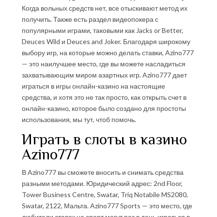
Когда вольных средств нет, все отыскивают метод их
получить. Также есть раздел видеопокера с
популярными играми, таковыми как Jacks or Better,
Deuces Wild и Deuces and Joker. Благодаря широкому
выбору игр, на которые можно делать ставки, Azino777
— это наилучшее место, где вы можете насладиться
захватывающим миром азартных игр. Azino777 дает
играться в игры онлайн-казино на настоящие
средства, и хотя это не так просто, как открыть счет в
онлайн-казино, которое было создано для простоты
использования, мы тут, чтоб помочь.
Играть в слоты в казино
Azino777
В Azino777 вы сможете вносить и снимать средства
разными методами. Юридический адрес: 2nd Floor,
Tower Business Centre, Swatar, Triq Notabile MS2080,
Swatar, 2122, Мальта. Azino777 Sports — это место, где
любители ставок на спорт могут раз в день играться в