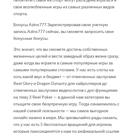
свои возлюбленные игры из самых различных видов
спорта.
Бонусы Azino777 Зарегистрировав свою учетную
запись Azino777 сейчас, вы сможете запросить свои
бонусные бонусы.
Это значит, что вы сможете достичь собственных
жизненных целей и вести завидный образ жизни сразу,
даже когда вы играете в самые популярные игры за
самыми популярными столами. У нас есть слоты на
хоть какой вкус и бюджет — от отмеченных заслугами
Reel Glory и Dragon Dynasty для хайроллеров до
отмеченных заслугами видеослотов с доп функциями
на тему 3 Reel Poker — в данной нам категории вы
отыщите свою безупречную игру. Тогда ознакомьтесь с
нашей схемой лояльности — мы самое выгодное
онлайн-казино в мире. Мы чрезвычайно рады сказать,
что у нас есть 5 бесплатных вращений для игроков,
которые присоединятся к нам по реферальной ссылке