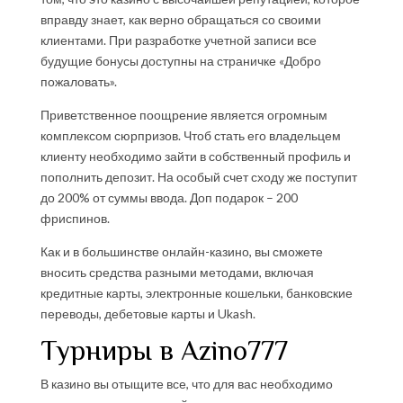
вправду знает, как верно обращаться со своими
клиентами. При разработке учетной записи все
будущие бонусы доступны на страничке «Добро
пожаловать».
Приветственное поощрение является огромным
комплексом сюрпризов. Чтоб стать его владельцем
клиенту необходимо зайти в собственный профиль и
пополнить депозит. На особый счет сходу же поступит
до 200% от суммы ввода. Доп подарок – 200
фриспинов.
Как и в большинстве онлайн-казино, вы сможете
вносить средства разными методами, включая
кредитные карты, электронные кошельки, банковские
переводы, дебетовые карты и Ukash.
Турниры в Azino777
В казино вы отыщите все, что для вас необходимо