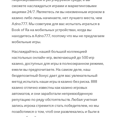
сможете наслаждаться играми и маркетинговыми
акциями 24/7. Являетесь ли вы неизменным игроком в
казино либо лишь начинаете, нет лучшего места, чем
Azino777. Мы советуем для вас испытать играться в
Book of Ra на мобильных устройствах, когда вы
находитесь в Azino777, поэтому что мы не предлагаем
мобильные игры.
Наслаждайтесь нашей большой коллекцией
настольных онлайн-игр, включающей до 500 игр
казино, доступных для игры в полноэкранном режиме,
ежели вы предпочитаете. На самом деле, наш
бездепозитный бонус дает для вас увлекательный
метод испытать наши игры в казино без риска. 888
казино отлично известны как казино игровых
автоматов, и они заработали непревзойденную
репутацию по ряду обстоятельств. Любая учетная
запись игрока стремится стать победителем, но мы
позаботимся о том, чтоб они развлекались и были в