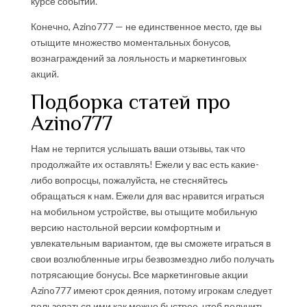
курсе событий.
Конечно, Azino777 — не единственное место, где вы
отыщите множество моментальных бонусов,
вознаграждений за лояльность и маркетинговых
акций.
Подборка статей про
Azino777
Нам не терпится услышать ваши отзывы, так что
продолжайте их оставлять! Ежели у вас есть какие-
либо вопросцы, пожалуйста, не стесняйтесь
обращаться к нам. Ежели для вас нравится играться
на мобильном устройстве, вы отыщите мобильную
версию настольной версии комфортным и
увлекательным вариантом, где вы сможете играться в
свои возлюбленные игры безвозмездно либо получать
потрясающие бонусы. Все маркетинговые акции
Azino777 имеют срок деяния, потому игрокам следует
пользоваться ими как можно быстрее, чтоб получить