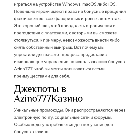
играться на устройстве Windows, macOS либо iOS.
Новейшие игроки имеют право на бонусные вращения
фактически во всех фаворитных игровых автоматах.
Это хороший шаг, чтоб преодолеть ограничения и
препядствия с платежами, с которыми вы сможете
столкнуться, к примеру, невозможность внести либо
снять собственный выигрыш. Вот почему мы
упростили для вас этот процесс, предоставив
исчерпающее управление по использованию бонусов
Azino777, чтоб вы могли пользоваться всеми
преимуществами для себя.
Джекпоты в
Azino777Казино
Уникальные промокоды. Они распространяются через
электронную почту, социальные сети и форумы.
Особые коды употребляются для получения доп
бонусов в казино.