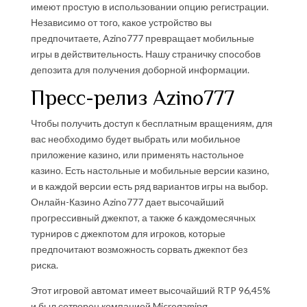
имеют простую в использовании опцию регистрации.
Независимо от того, какое устройство вы
предпочитаете, Azino777 превращает мобильные
игры в действительность. Нашу страничку способов
депозита для получения доборной информации.
Пресс-релиз Azino777
Чтобы получить доступ к бесплатным вращениям, для
вас необходимо будет выбрать или мобильное
приложение казино, или применять настольное
казино. Есть настольные и мобильные версии казино,
и в каждой версии есть ряд вариантов игры на выбор.
Онлайн-Казино Azino777 дает высочайший
прогрессивный джекпот, а также 6 каждомесячных
турниров с джекпотом для игроков, которые
предпочитают возможность сорвать джекпот без
риска.
Этот игровой автомат имеет высочайший RTP 96,45%
и был сотворен компанией Microgaming.