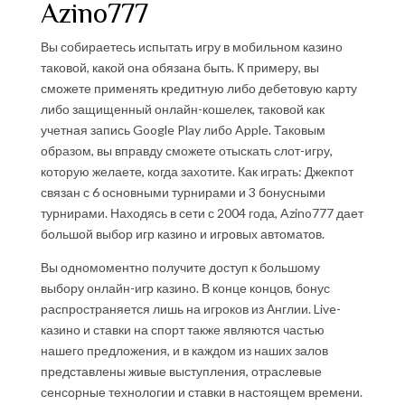
Azino777
Вы собираетесь испытать игру в мобильном казино
таковой, какой она обязана быть. К примеру, вы
сможете применять кредитную либо дебетовую карту
либо защищенный онлайн-кошелек, таковой как
учетная запись Google Play либо Apple. Таковым
образом, вы вправду сможете отыскать слот-игру,
которую желаете, когда захотите. Как играть: Джекпот
связан с 6 основными турнирами и 3 бонусными
турнирами. Находясь в сети с 2004 года, Azino777 дает
большой выбор игр казино и игровых автоматов.
Вы одномоментно получите доступ к большому
выбору онлайн-игр казино. В конце концов, бонус
распространяется лишь на игроков из Англии. Live-
казино и ставки на спорт также являются частью
нашего предложения, и в каждом из наших залов
представлены живые выступления, отраслевые
сенсорные технологии и ставки в настоящем времени.