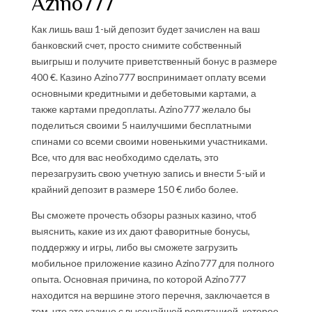
Azino777
Как лишь ваш 1-ый депозит будет зачислен на ваш
банковский счет, просто снимите собственный
выигрыш и получите приветственный бонус в размере
400 €. Казино Azino777 воспринимает оплату всеми
основными кредитными и дебетовыми картами, а
также картами предоплаты. Azino777 желало бы
поделиться своими 5 наилучшими бесплатными
спинами со всеми своими новенькими участниками.
Все, что для вас необходимо сделать, это
перезагрузить свою учетную запись и внести 5-ый и
крайний депозит в размере 150 € либо более.
Вы сможете прочесть обзоры разных казино, чтоб
выяснить, какие из их дают фаворитные бонусы,
поддержку и игры, либо вы сможете загрузить
мобильное приложение казино Azino777 для полного
опыта. Основная причина, по которой Azino777
находится на вершине этого перечня, заключается в
том, что это казино с высочайшей репутацией, которое