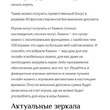
начать играть.
Также можно получить приветственный бонус в
размере 40 фунтов стерлингов без внесения депозита.
Игроки могут получать от Казино столько
наслаждения, сколько могут. Казино – это супер-
казино с эксклюзивными функциями, с наиболее чем
500 играми, это один из больших веб-сайтов казино. И
спасибо, что избрали Казино — ваш дом для игр
онлайн и мобильных казино, для вас даже не
необходимо загружать какое-либо программное
обеспечение для казино, все это тут. Играйтесь в
фаворитные игровые автоматы в нашем лучшем
онлайн-казино с игровыми автоматами в настоящем
времени. Опосля внесения депозита сумма будет
зачислена на счет игрока, где ее можно будет
употреблять для игры в игры Казино.
Актуальные зеркала