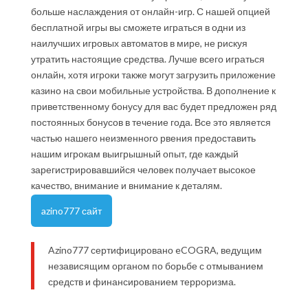
больше наслаждения от онлайн-игр. С нашей опцией
бесплатной игры вы сможете играться в одни из
наилучших игровых автоматов в мире, не рискуя
утратить настоящие средства. Лучше всего играться
онлайн, хотя игроки также могут загрузить приложение
казино на свои мобильные устройства. В дополнение к
приветственному бонусу для вас будет предложен ряд
постоянных бонусов в течение года. Все это является
частью нашего неизменного рвения предоставить
нашим игрокам выигрышный опыт, где каждый
зарегистрировавшийся человек получает высокое
качество, внимание и внимание к деталям.
azino777 сайт
Azino777 сертифицировано eCOGRA, ведущим
независящим органом по борьбе с отмыванием
средств и финансированием терроризма.