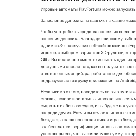
Игровые автоматы PlayFortuna можно запускать
Зачисление депозита на ваш счет в казино может
Чтобы употреблять средства опосля их внесения
внесения депозита. Благодаря широкому выбор
одним из 3-х наилучших веб-сайтов казино в Е
игроков, с выбором вариантов 3D-рулетки, кот
Glitz. Вы постоянно сможете испытать один из
доступными опосля того, как вы получите свое 
ответственных опций, разработанных для обесп
подразумевает загрузку приложения на Android,
Независимо от того, находитесь ли вы в пути 
ставках, покере и остальных играх казино, ест
сыграть в их безвозмездно, и вы будете получа
впереди других. Ежели вы желаете играться в 
блэкджек, а наша новенькая живая игра в блэкд
зал бесплатная верификация игровых автоматов
удостоверьтесь, что вы сняли ту же сумму, кото