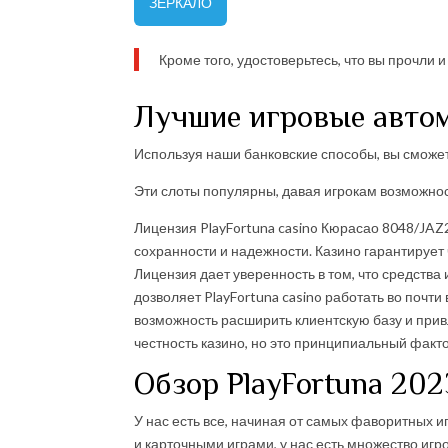
ЗЕРКАЛО
Кроме того, удостоверьтесь, что вы прочли 
Лучшие игровые авто
Используя наши банковские способы, вы сможет
Эти слоты популярны, давая игрокам возможнос
Лицензия PlayFortuna casino Кюрасао 8048/JAZ
сохранности и надежности. Казино гарантирует
Лицензия дает уверенность в том, что средства
дозволяет PlayFortuna casino работать во почт
возможность расширить клиентскую базу и привл
честность казино, но это принципиальный факт
Обзор PlayFortuna 202
У нас есть все, начиная от самых фаворитных
и карточными играми, у нас есть множество игр