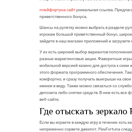
плейфортуна сайт
уникальная ссылка. Предлаг
приветственного бонуса.
Шансы на рулетку можно выбрать в разделе руле
игрокам большой приветственный бонус, широки
зайдите в наш магазин приложений и загрузит
У их есть широкий выбор вариантов пополнения
разные маркетинговые акции. Фаворитные игры 
мобильной версией казино для доступа к сиим
этого формата программного обеспечения. Также
комфортно, и сразу получать выигрыши на свои 
имеем в виду. Также можно связаться со служб
депозита либо снятии средств. В нем есть все 
веб-сайте.
Где отыскать зеркало 
Если вы играете в каждую игру в течение хоть к
непременно сорвете джекпот. PlayFortuna след