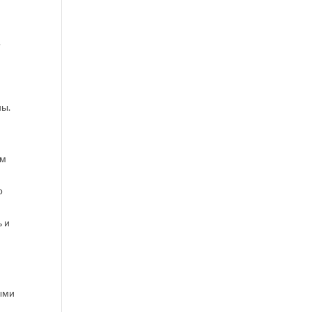
.
ны.
ям
о
ь и
ыми