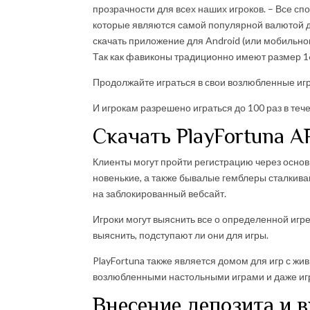
прозрачности для всех наших игроков. – Все с
которые являются самой популярной валютой д
скачать приложение для Android (или мобильно
Так как фавиконы традиционно имеют размер 16
Продолжайте играться в свои возлюбленные игр
И игрокам разрешено играться до 100 раз в те
Скачать PlayFortuna A
Клиенты могут пройти регистрацию через основ
новенькие, а также бывалые гемблеры сталкиваю
на заблокированный вебсайт.
Игроки могут выяснить все о определенной игре,
выяснить, подступают ли они для игры.
PlayFortuna также является домом для игр с жи
возлюбленными настольными играми и даже иг
Внесение депозита и 