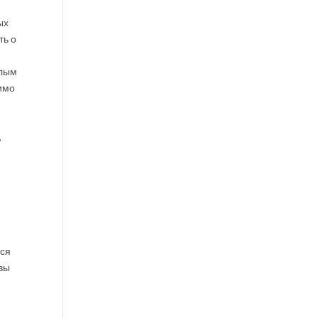
ых
ть о
елым
симо
,
тся
 вы