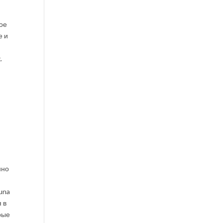
ное
е и
.
нно
а
una
 в
рые