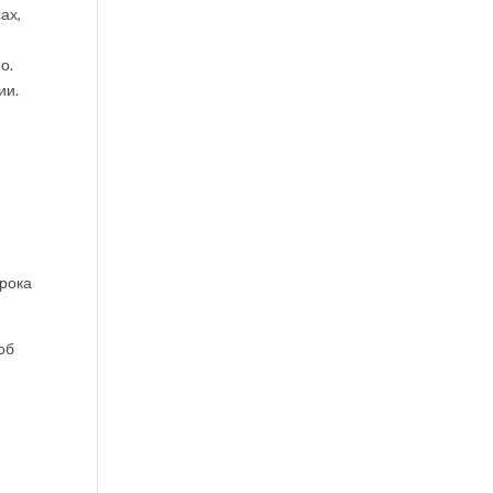
ах,
о.
ии.
грока
тоб