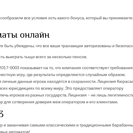
и сообразили все условия хоть какого бонуса, который вы принимаете
маты онлайн
е быть убеждены, что все ваши транзакции авторизованы и безопас
ть выиграть тыщи всего за несколько пенсов.
2017-0003 показывает на то, что компания соответствует требовани
 честную игру, где результаты определяются случайным образом.
 и личные данные игрока находятся в сохранности. Лицензия Кюраса
и всех юрисдикциях по всему миру. Это предоставляет оператору
ечь игроков из разных государств. Лицензия – не лишь легитимност
ор для сотворения доверия меж оператором и его клиентами.
3
 игр и заканчивая самыми классическими и традиционными барабанн
овых автоматов!