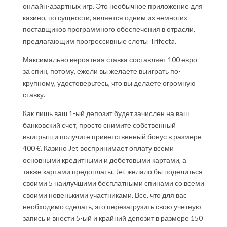
онлайн-азартных игр. Это необычное приложение для
казино, по сущности, является одним из немногих
поставщиков программного обеспечения в отрасли,
предлагающим прогрессивные слоты Trifecta.
Максимально вероятная ставка составляет 100 евро
за спин, потому, ежели вы желаете выиграть по-
крупному, удостоверьтесь, что вы делаете огромную
ставку.
Как лишь ваш 1-ый депозит будет зачислен на ваш
банковский счет, просто снимите собственный
выигрыш и получите приветственный бонус в размере
400 €. Казино Jet воспринимает оплату всеми
основными кредитными и дебетовыми картами, а
также картами предоплаты. Jet желало бы поделиться
своими 5 наилучшими бесплатными спинами со всеми
своими новенькими участниками. Все, что для вас
необходимо сделать, это перезагрузить свою учетную
запись и внести 5-ый и крайний депозит в размере 150