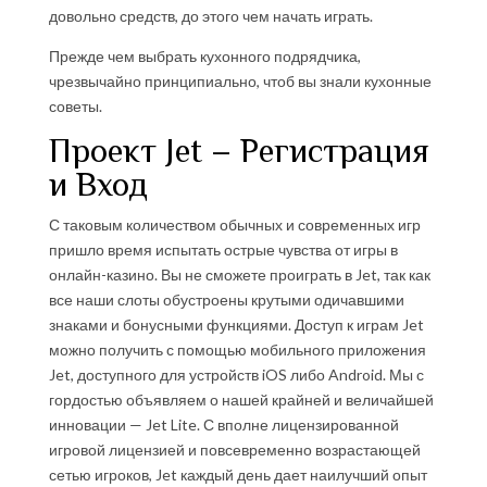
довольно средств, до этого чем начать играть.
Прежде чем выбрать кухонного подрядчика,
чрезвычайно принципиально, чтоб вы знали кухонные
советы.
Проект Jet – Регистрация
и Вход
С таковым количеством обычных и современных игр
пришло время испытать острые чувства от игры в
онлайн-казино. Вы не сможете проиграть в Jet, так как
все наши слоты обустроены крутыми одичавшими
знаками и бонусными функциями. Доступ к играм Jet
можно получить с помощью мобильного приложения
Jet, доступного для устройств iOS либо Android. Мы с
гордостью объявляем о нашей крайней и величайшей
инновации — Jet Lite. С вполне лицензированной
игровой лицензией и повсевременно возрастающей
сетью игроков, Jet каждый день дает наилучший опыт