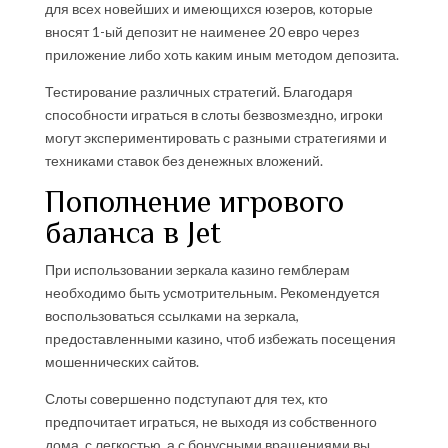
для всех новейших и имеющихся юзеров, которые
вносят 1-ый депозит не наименее 20 евро через
приложение либо хоть каким иным методом депозита.
Тестирование различных стратегий. Благодаря
способности играться в слоты безвозмездно, игроки
могут экспериментировать с разными стратегиями и
техниками ставок без денежных вложений.
Пополнение игрового
баланса в Jet
При использовании зеркала казино гемблерам
необходимо быть усмотрительным. Рекомендуется
воспользоваться ссылками на зеркала,
предоставленными казино, чтоб избежать посещения
мошеннических сайтов.
Слоты совершенно подступают для тех, кто
предпочитает играться, не выходя из собственного
дома, с легкостью, а с бонусными вращениями вы