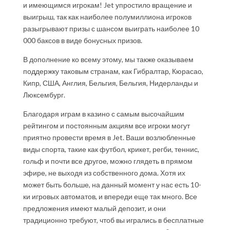
и имеющимся игрокам! Jet упростило вращение и
выигрыш, так как наиболее полумиллиона игроков
разыгрывают призы с шансом выиграть наиболее 10
000 баксов в виде бонусных призов.
В дополнение ко всему этому, мы также оказываем
поддержку таковым странам, как Гибралтар, Кюрасао,
Кипр, США, Англия, Бельгия, Бельгия, Нидерланды и
Люксембург.
Благодаря играм в казино с самым высочайшим
рейтингом и постоянным акциям все игроки могут
приятно провести время в Jet. Ваши возлюбленные
виды спорта, такие как футбол, крикет, регби, теннис,
гольф и почти все другое, можно глядеть в прямом
эфире, не выходя из собственного дома. Хотя их
может быть больше, на данный момент у нас есть 10-
ки игровых автоматов, и впереди еще так много. Все
предложения имеют малый депозит, и они
традиционно требуют, чтоб вы игрались в бесплатные