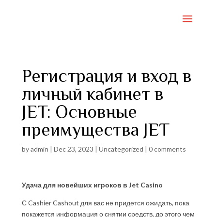
Регистрация и вход в
личный кабинет в
JET: Основные
преимущества JET
by
admin
|
Dec 23, 2023
|
Uncategorized
|
0 comments
Удача для новейших игроков в Jet Casino
С Cashier Cashout для вас не придется ожидать, пока
покажется информация о снятии средств, до этого чем