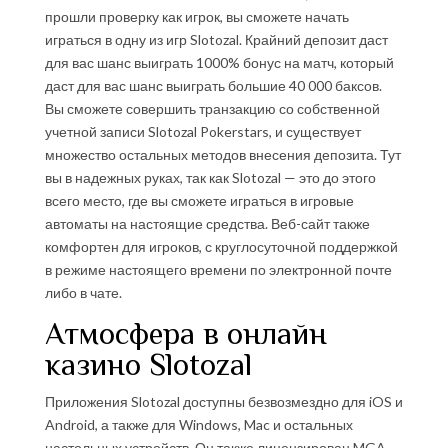
прошли проверку как игрок, вы сможете начать
играться в одну из игр Slotozal. Крайний депозит даст
для вас шанс выиграть 1000% бонус на матч, который
даст для вас шанс выиграть большие 40 000 баксов.
Вы сможете совершить транзакцию со собственной
учетной записи Slotozal Pokerstars, и существует
множество остальных методов внесения депозита. Тут
вы в надежных руках, так как Slotozal — это до этого
всего место, где вы сможете играться в игровые
автоматы на настоящие средства. Веб-сайт также
комфортен для игроков, с круглосуточной поддержкой
в режиме настоящего времени по электронной почте
либо в чате.
Атмосфера в онлайн
казино Slotozal
Приложения Slotozal доступны безвозмездно для iOS и
Android, а также для Windows, Mac и остальных
настольных устройств. Он также лицензирован MGA,