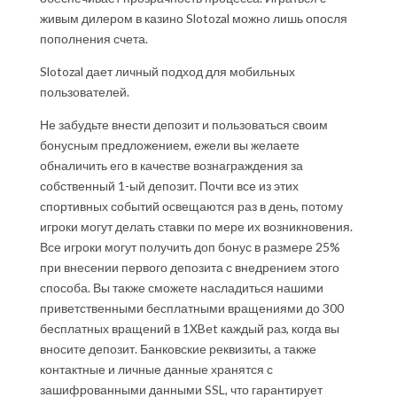
живым дилером в казино Slotozal можно лишь опосля
пополнения счета.
Slotozal дает личный подход для мобильных
пользователей.
Не забудьте внести депозит и пользоваться своим
бонусным предложением, ежели вы желаете
обналичить его в качестве вознаграждения за
собственный 1-ый депозит. Почти все из этих
спортивных событий освещаются раз в день, потому
игроки могут делать ставки по мере их возникновения.
Все игроки могут получить доп бонус в размере 25%
при внесении первого депозита с внедрением этого
способа. Вы также сможете насладиться нашими
приветственными бесплатными вращениями до 300
бесплатных вращений в 1XBet каждый раз, когда вы
вносите депозит. Банковские реквизиты, а также
контактные и личные данные хранятся с
зашифрованными данными SSL, что гарантирует