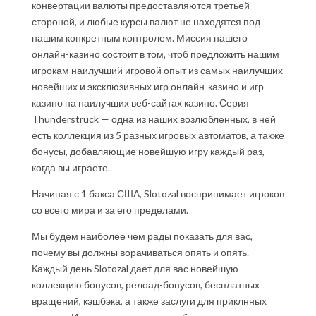
конвертации валюты предоставляются третьей
стороной, и любые курсы валют не находятся под
нашим конкретным контролем. Миссия нашего
онлайн-казино состоит в том, чтоб предложить нашим
игрокам наилучший игровой опыт из самых наилучших
новейших и эксклюзивных игр онлайн-казино и игр
казино на наилучших веб-сайтах казино. Серия
Thunderstruck — одна из наших возлюбленных, в ней
есть коллекция из 5 разных игровых автоматов, а также
бонусы, добавляющие новейшую игру каждый раз,
когда вы играете.
Начиная с 1 бакса США, Slotozal воспринимает игроков
со всего мира и за его пределами.
Мы будем наиболее чем рады показать для вас,
почему вы должны ворачиваться опять и опять.
Каждый день Slotozal дает для вас новейшую
коллекцию бонусов, релоад-бонусов, бесплатных
вращений, кэшбэка, а также заслуги для приклнных