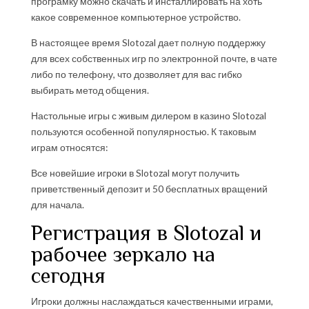
програмку можно скачать и инсталлировать на хоть
какое современное компьютерное устройство.
В настоящее время Slotozal дает полную поддержку
для всех собственных игр по электронной почте, в чате
либо по телефону, что дозволяет для вас гибко
выбирать метод общения.
Настольные игры с живым дилером в казино Slotozal
пользуются особенной популярностью. К таковым
играм относятся:
Все новейшие игроки в Slotozal могут получить
приветственный депозит и 50 бесплатных вращений
для начала.
Регистрация в Slotozal и
рабочее зеркало на
сегодня
Игроки должны наслаждаться качественными играми,