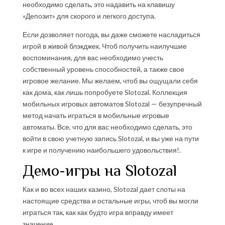
необходимо сделать, это надавить на клавишу
«Депозит» для скорого и легкого доступа.
Если дозволяет погода, вы даже сможете насладиться
игрой в живой блэкджек. Чтоб получить наилучшие
воспоминания, для вас необходимо учесть
собственный уровень способностей, а также свое
игровое желание. Мы желаем, чтоб вы ощущали себя
как дома, как лишь попробуете Slotozal. Коллекция
мобильных игровых автоматов Slotozal — безупречный
метод начать играться в мобильные игровые
автоматы. Все, что для вас необходимо сделать, это
войти в свою учетную запись Slotozal, и вы уже на пути
к игре и получению наибольшего удовольствия!.
Демо-игры на Slotozal
Как и во всех наших казино, Slotozal дает слоты на
настоящие средства и остальные игры, чтоб вы могли
играться так, как как будто игра вправду имеет
значение.