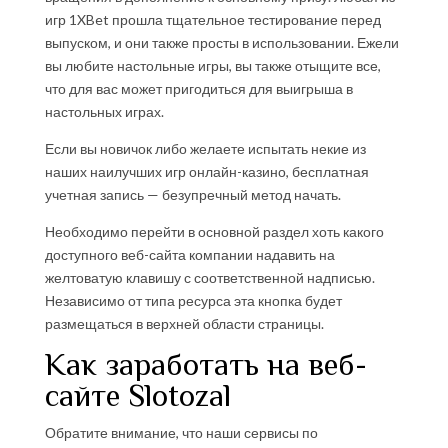
игр 1XBet прошла тщательное тестирование перед
выпуском, и они также просты в использовании. Ежели
вы любите настольные игры, вы также отыщите все,
что для вас может пригодиться для выигрыша в
настольных играх.
Если вы новичок либо желаете испытать некие из
наших наилучших игр онлайн-казино, бесплатная
учетная запись — безупречный метод начать.
Необходимо перейти в основной раздел хоть какого
доступного веб-сайта компании надавить на
желтоватую клавишу с соответственной надписью.
Независимо от типа ресурса эта кнопка будет
размещаться в верхней области страницы.
Как заработать на веб-
сайте Slotozal
Обратите внимание, что наши сервисы по