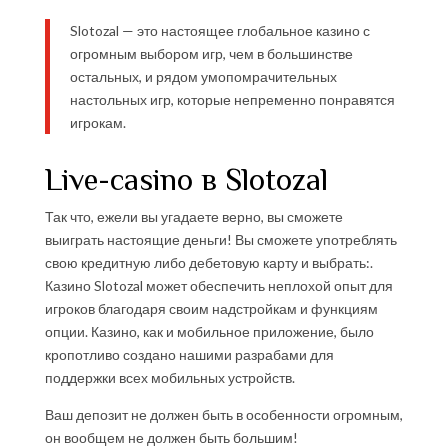
Slotozal — это настоящее глобальное казино с
огромным выбором игр, чем в большинстве
остальных, и рядом умопомрачительных
настольных игр, которые непременно понравятся
игрокам.
Live-casino в Slotozal
Так что, ежели вы угадаете верно, вы сможете
выиграть настоящие деньги! Вы сможете употреблять
свою кредитную либо дебетовую карту и выбрать:.
Казино Slotozal может обеспечить неплохой опыт для
игроков благодаря своим надстройкам и функциям
опции. Казино, как и мобильное приложение, было
кропотливо создано нашими разрабами для
поддержки всех мобильных устройств.
Ваш депозит не должен быть в особенности огромным,
он вообщем не должен быть большим!