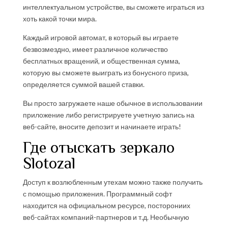
интеллектуальном устройстве, вы сможете играться из
хоть какой точки мира.
Каждый игровой автомат, в который вы играете
безвозмездно, имеет различное количество
бесплатных вращений, и общественная сумма,
которую вы сможете выиграть из бонусного приза,
определяется суммой вашей ставки.
Вы просто загружаете наше обычное в использовании
приложение либо регистрируете учетную запись на
веб-сайте, вносите депозит и начинаете играть!
Где отыскать зеркало
Slotozal
Доступ к возлюбленным утехам можно также получить
с помощью приложения. Программный софт
находится на официальном ресурсе, посторониих
веб-сайтах компаний-партнеров и т.д. Необычную