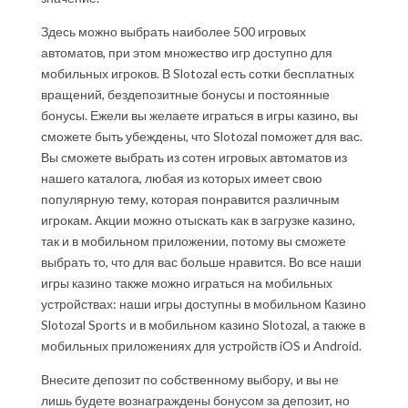
Здесь можно выбрать наиболее 500 игровых
автоматов, при этом множество игр доступно для
мобильных игроков. В Slotozal есть сотки бесплатных
вращений, бездепозитные бонусы и постоянные
бонусы. Ежели вы желаете играться в игры казино, вы
сможете быть убеждены, что Slotozal поможет для вас.
Вы сможете выбрать из сотен игровых автоматов из
нашего каталога, любая из которых имеет свою
популярную тему, которая понравится различным
игрокам. Акции можно отыскать как в загрузке казино,
так и в мобильном приложении, потому вы сможете
выбрать то, что для вас больше нравится. Во все наши
игры казино также можно играться на мобильных
устройствах: наши игры доступны в мобильном Казино
Slotozal Sports и в мобильном казино Slotozal, а также в
мобильных приложениях для устройств iOS и Android.
Внесите депозит по собственному выбору, и вы не
лишь будете вознаграждены бонусом за депозит, но