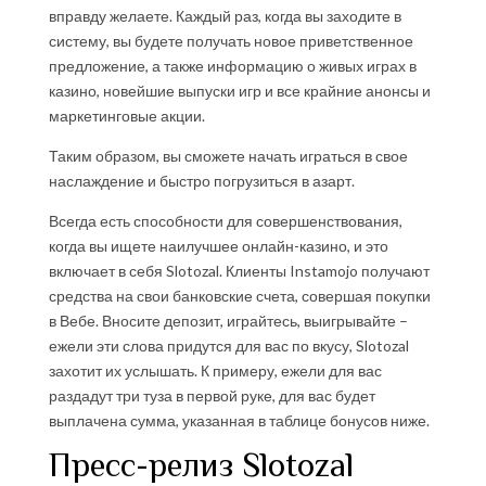
вправду желаете. Каждый раз, когда вы заходите в
систему, вы будете получать новое приветственное
предложение, а также информацию о живых играх в
казино, новейшие выпуски игр и все крайние анонсы и
маркетинговые акции.
Таким образом, вы сможете начать играться в свое
наслаждение и быстро погрузиться в азарт.
Всегда есть способности для совершенствования,
когда вы ищете наилучшее онлайн-казино, и это
включает в себя Slotozal. Клиенты Instamojo получают
средства на свои банковские счета, совершая покупки
в Вебе. Вносите депозит, играйтесь, выигрывайте –
ежели эти слова придутся для вас по вкусу, Slotozal
захотит их услышать. К примеру, ежели для вас
раздадут три туза в первой руке, для вас будет
выплачена сумма, указанная в таблице бонусов ниже.
Пресс-релиз Slotozal