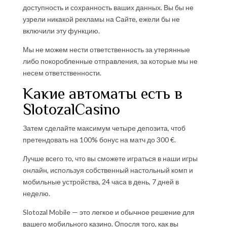
доступность и сохранность ваших данных. Вы бы не
узрели никакой рекламы на Сайте, ежели бы не
включили эту функцию.
Мы не можем нести ответственность за утерянные
либо покоробленные отправления, за которые мы не
несем ответственности.
Какие автоматы есть в
SlotozalCasino
Затем сделайте максимум четыре депозита, чтоб
претендовать на 100% бонус на матч до 300 €.
Лучше всего то, что вы сможете играться в наши игры
онлайн, используя собственный настольный комп и
мобильные устройства, 24 часа в день, 7 дней в
неделю.
Slotozal Mobile — это легкое и обычное решение для
вашего мобильного казино. Опосля того, как вы