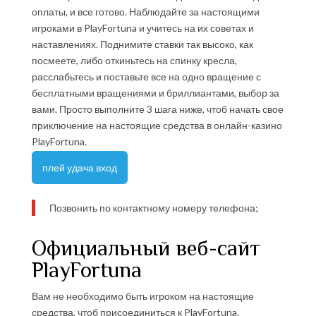
оплаты, и все готово. Наблюдайте за настоящими
игроками в PlayFortuna и учитесь на их советах и
наставлениях. Поднимите ставки так высоко, как
посмеете, либо откиньтесь на спинку кресла,
расслабьтесь и поставьте все на одно вращение с
бесплатными вращениями и бриллиантами, выбор за
вами. Просто выполните 3 шага ниже, чтоб начать свое
приключение на настоящие средства в онлайн-казино
PlayFortuna.
плей удача вход
Позвонить по контактному номеру телефона;
Официальный веб-сайт
PlayFortuna
Вам не необходимо быть игроком на настоящие
средства, чтоб присоединиться к PlayFortuna.