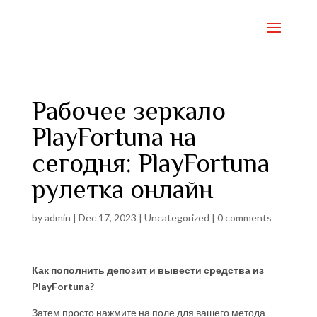
Рабочее зеркало
PlayFortuna на
сегодня: PlayFortuna
рулетка онлайн
by
admin
|
Dec 17, 2023
|
Uncategorized
|
0 comments
Как пополнить депозит и вывести средства из
PlayFortuna?
Затем просто нажмите на поле для вашего метода