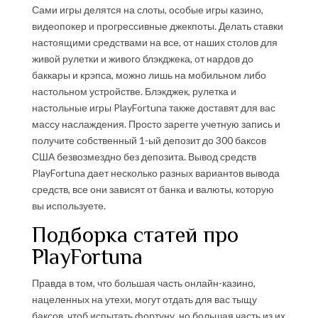
Сами игры делятся на слоты, особые игры казино,
видеопокер и прогрессивные джекпоты. Делать ставки
настоящими средствами на все, от наших столов для
живой рулетки и живого блэкджека, от нардов до
баккары и крэпса, можно лишь на мобильном либо
настольном устройстве. Блэкджек, рулетка и
настольные игры PlayFortuna также доставят для вас
массу наслаждения. Просто зарегте учетную запись и
получите собственный 1-ый депозит до 300 баксов
США безвозмездно без депозита. Вывод средств
PlayFortuna дает несколько разных вариантов вывода
средств, все они зависят от банка и валюты, которую
вы используете.
Подборка статей про
PlayFortuna
Правда в том, что большая часть онлайн-казино,
нацеленных на утехи, могут отдать для вас тыщу
баксов, чтоб испытать фортуну, но большая часть из их