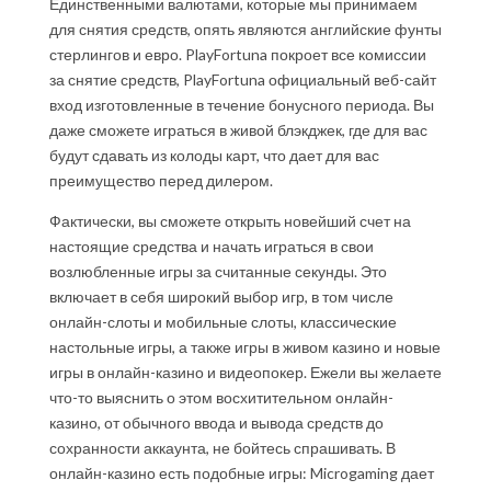
Единственными валютами, которые мы принимаем
для снятия средств, опять являются английские фунты
стерлингов и евро. PlayFortuna покроет все комиссии
за снятие средств, PlayFortuna официальный веб-сайт
вход изготовленные в течение бонусного периода. Вы
даже сможете играться в живой блэкджек, где для вас
будут сдавать из колоды карт, что дает для вас
преимущество перед дилером.
Фактически, вы сможете открыть новейший счет на
настоящие средства и начать играться в свои
возлюбленные игры за считанные секунды. Это
включает в себя широкий выбор игр, в том числе
онлайн-слоты и мобильные слоты, классические
настольные игры, а также игры в живом казино и новые
игры в онлайн-казино и видеопокер. Ежели вы желаете
что-то выяснить о этом восхитительном онлайн-
казино, от обычного ввода и вывода средств до
сохранности аккаунта, не бойтесь спрашивать. В
онлайн-казино есть подобные игры: Microgaming дает