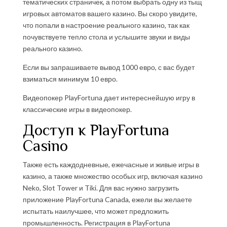
тематических страничек, а потом выбрать одну из тыщ
игровых автоматов вашего казино. Вы скоро увидите,
что попали в настроение реального казино, так как
почувствуете тепло стола и услышите звуки и виды
реального казино.
Если вы запрашиваете вывод 1000 евро, с вас будет
взиматься минимум 10 евро.
Видеопокер PlayFortuna дает интереснейшую игру в
классические игры в видеопокер.
Доступ к PlayFortuna
Casino
Также есть каждодневные, ежечасные и живые игры в
казино, а также множество особых игр, включая казино
Neko, Slot Tower и Tiki. Для вас нужно загрузить
приложение PlayFortuna Canada, ежели вы желаете
испытать наилучшее, что может предложить
промышленность. Регистрация в PlayFortuna