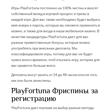
Игры PlayFortuna постоянно на 100% честны и вносят
собственный вклад в игровой процесс и призы в
каждой игре. Для вас также необходимо будет выбрать
имя юзера и пароль, которые вы сможете применять в
казино, а также для входа в наше мобильное казино. В
качестве кандидатуры PlayFortuna дает для вас
разные приветственные бонусы, которые можно
употреблять при внесении депозита. Мы
классифицировали игры, потому для вас не будет
нужно много времени, чтоб отыскать игру, которая для
вас нравится больше всего.
Депозиты могут занять от 24 до 48 часов опосля того,
как они были зачислены.
PlayFortuna Фриспины за
регистрацию
PlayFortuna дает игрокам на выбор разные методы