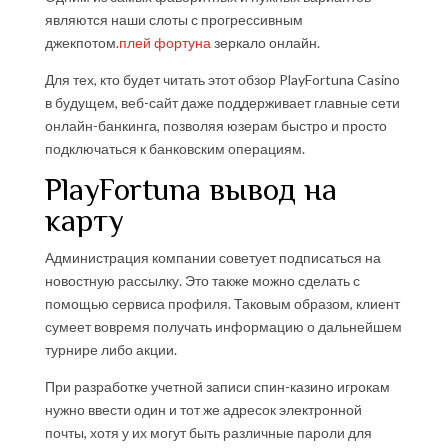
являются наши слоты с прогрессивным
джекпотом.
плей фортуна
зеркало онлайн.
Для тех, кто будет читать этот обзор PlayFortuna Casino
в будущем, веб-сайт даже поддерживает главные сети
онлайн-банкинга, позволяя юзерам быстро и просто
подключаться к банковским операциям.
PlayFortuna вывод на
карту
Администрация компании советует подписаться на
новостную рассылку. Это также можно сделать с
помощью сервиса профиля. Таковым образом, клиент
сумеет вовремя получать информацию о дальнейшем
турнире либо акции.
При разработке учетной записи спин-казино игрокам
нужно ввести один и тот же адресок электронной
почты, хотя у их могут быть различные пароли для