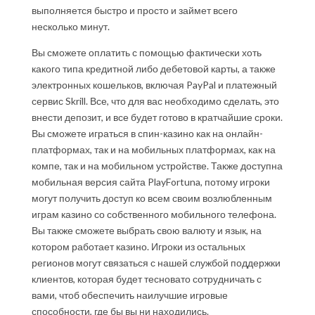
выполняется быстро и просто и займет всего
несколько минут.
Вы сможете оплатить с помощью фактически хоть
какого типа кредитной либо дебетовой карты, а также
электронных кошельков, включая PayPal и платежный
сервис Skrill. Все, что для вас необходимо сделать, это
внести депозит, и все будет готово в кратчайшие сроки.
Вы сможете играться в спин-казино как на онлайн-
платформах, так и на мобильных платформах, как на
компе, так и на мобильном устройстве. Также доступна
мобильная версия сайта PlayFortuna, потому игроки
могут получить доступ ко всем своим возлюбленным
играм казино со собственного мобильного телефона.
Вы также сможете выбрать свою валюту и язык, на
котором работает казино. Игроки из остальных
регионов могут связаться с нашей службой поддержки
клиентов, которая будет тесновато сотрудничать с
вами, чтоб обеспечить наилучшие игровые
способности, где бы вы ни находились.