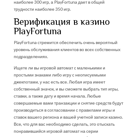
наиболее 300 игр, а PlayFortuna дает в общей
трудности наиболее 350 игр.
Верификация в казино
PlayFortuna
PlayFortuna стремится обеспечить очень вероятный
уровень обслуживания клиентов во всех собственных
подразделениях.
Ищете ли вы игровой автомат с маленькими и
простыми знаками либо игру с неописуемыми
джекпотами, у нас есть все. Любая игра имеет
собственный значок, и вы сможете выбрать тип игры,
ставки, а также дату и время начала. Любые
совершаемые вами транзакции и снятие средств будут
производиться в согласовании с правилами игры и
ставок вашего региона и вашей учетной записи казино.
Все, что для вас необходимо сделать, это отыскать
понравившийся игровой автомат на серии