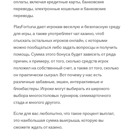
оплаты, включая кредитные карты, банковские
переводы, электронные кошельки и банковские
переводы.
PlayFortuna дает игрокам веселую и безопасную среду
для игры, а также употребляет чат казино, чтоб
отыскать остальных игроков онлайн, с которыми
можно пообщаться либо задать вопросцы и получить
помощь. Сумма этого бонуса будет зависеть от ряда
причин, к примеру, от того, сколько средств игрок
положил на собственный счет, а также от того, сколько
он практически сыграл. Вот почему у нас есть
различные забавные, экшен, интерактивные и
блокбастеры. Игроки могут выбирать из широкого
выбора многостоловых турниров, семикарточного
стада и многого другого.
Если для вас любопытно, что такое процент выплат,
это наибольшая сумма выигрыша, которую вы
сможете ждать от казино.