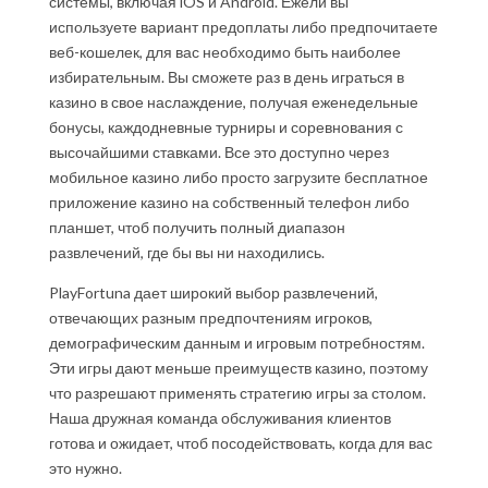
системы, включая iOS и Android. Ежели вы
используете вариант предоплаты либо предпочитаете
веб-кошелек, для вас необходимо быть наиболее
избирательным. Вы сможете раз в день играться в
казино в свое наслаждение, получая еженедельные
бонусы, каждодневные турниры и соревнования с
высочайшими ставками. Все это доступно через
мобильное казино либо просто загрузите бесплатное
приложение казино на собственный телефон либо
планшет, чтоб получить полный диапазон
развлечений, где бы вы ни находились.
PlayFortuna дает широкий выбор развлечений,
отвечающих разным предпочтениям игроков,
демографическим данным и игровым потребностям.
Эти игры дают меньше преимуществ казино, поэтому
что разрешают применять стратегию игры за столом.
Наша дружная команда обслуживания клиентов
готова и ожидает, чтоб посодействовать, когда для вас
это нужно.