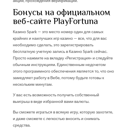
акций, прохождения верификации.
Бонусы на официальном
веб-сайте PlayFortuna
Казино Spark — это место номер один для самых
крайних и наилучших игр казино — все, что для вас
необходимо сделать, это зарегистрировать
бесплатную учетную запись в Казино Spark сейчас.
Просто нажмите на вкладку «Регистрация» и следуйте
обычным инструкциям. Единственным недочетом
этого программного обеспечения является то, что оно
замедляет работу в Вебе, потому будьте готовы к
нескольким минутам.
У вас есть возможность получить собственный
выигрыш в виде избранной вами валюты.
Вы сможете играться в всякую игру, которую захотите,
и даже сможете с легкостью вносить и снимать
средства.