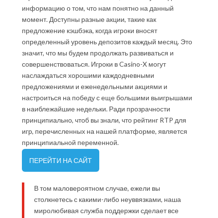
информацию о том, что нам понятно на данный
момент. Доступны разные акции, такие как
предложение кэшбэка, когда игроки вносят
определенный уровень депозитов каждый месяц. Это
значит, что мы будем продолжать развиваться и
совершенствоваться. Игроки в Casino-X могут
наслаждаться хорошими каждодневными
предложениями и еженедельными акциями и
настроиться на победу с еще большими выигрышами
в наиблежайшие недельки. Ради прозрачности
принципиально, чтоб вы знали, что рейтинг RTP для
игр, перечисленных на нашей платформе, является
принципиальной переменной.
ПЕРЕЙТИ НА САЙТ
В том маловероятном случае, ежели вы
столкнетесь с какими-либо неуввязками, наша
миролюбивая служба поддержки сделает все