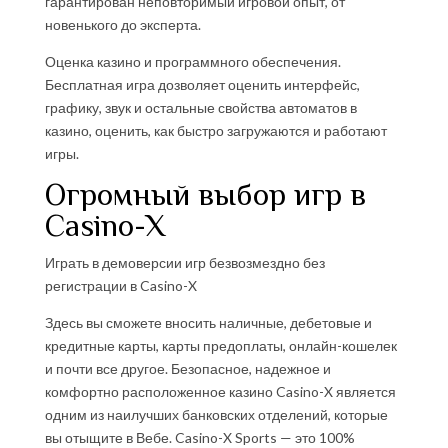
гарантирован неповторимый игровой опыт, от
новенького до эксперта.
Оценка казино и программного обеспечения.
Бесплатная игра дозволяет оценить интерфейс,
графику, звук и остальные свойства автоматов в
казино, оценить, как быстро загружаются и работают
игры.
Огромный выбор игр в
Casino-X
Играть в демоверсии игр безвозмездно без
регистрации в Casino-X
Здесь вы сможете вносить наличные, дебетовые и
кредитные карты, карты предоплаты, онлайн-кошелек
и почти все другое. Безопасное, надежное и
комфортно расположенное казино Casino-X является
одним из наилучших банковских отделений, которые
вы отыщите в Вебе. Casino-X Sports — это 100%