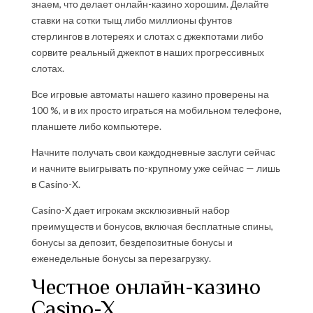
знаем, что делает онлайн-казино хорошим. Делайте
ставки на сотки тыщ либо миллионы фунтов
стерлингов в лотереях и слотах с джекпотами либо
сорвите реальный джекпот в наших прогрессивных
слотах.
Все игровые автоматы нашего казино проверены на
100 %, и в их просто играться на мобильном телефоне,
планшете либо компьютере.
Начните получать свои каждодневные заслуги сейчас
и начните выигрывать по-крупному уже сейчас — лишь
в Casino-X.
Casino-X дает игрокам эксклюзивный набор
преимуществ и бонусов, включая бесплатные спины,
бонусы за депозит, бездепозитные бонусы и
еженедельные бонусы за перезагрузку.
Честное онлайн-казино
Casino-X