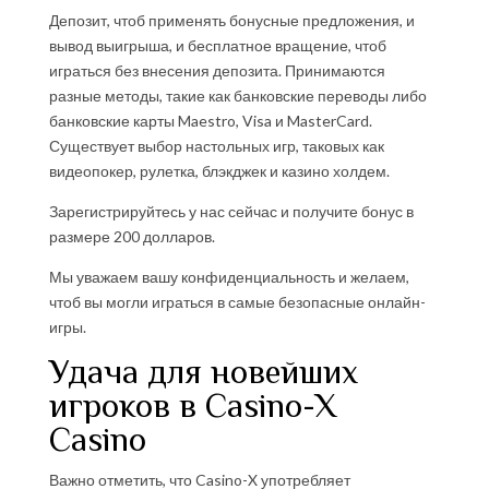
Депозит, чтоб применять бонусные предложения, и
вывод выигрыша, и бесплатное вращение, чтоб
играться без внесения депозита. Принимаются
разные методы, такие как банковские переводы либо
банковские карты Maestro, Visa и MasterCard.
Существует выбор настольных игр, таковых как
видеопокер, рулетка, блэкджек и казино холдем.
Зарегистрируйтесь у нас сейчас и получите бонус в
размере 200 долларов.
Мы уважаем вашу конфиденциальность и желаем,
чтоб вы могли играться в самые безопасные онлайн-
игры.
Удача для новейших
игроков в Casino-X
Casino
Важно отметить, что Casino-X употребляет