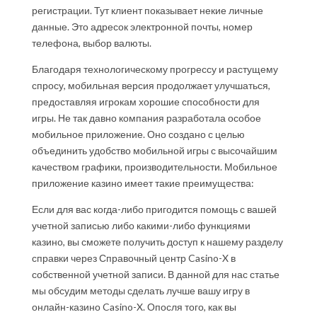
регистрации. Тут клиент показывает некие личные
данные. Это адресок электронной почты, номер
телефона, выбор валюты.
Благодаря технологическому прогрессу и растущему
спросу, мобильная версия продолжает улучшаться,
предоставляя игрокам хорошие способности для
игры. Не так давно компания разработала особое
мобильное приложение. Оно создано с целью
объединить удобство мобильной игры с высочайшим
качеством графики, производительности. Мобильное
приложение казино имеет такие преимущества:
Если для вас когда-либо пригодится помощь с вашей
учетной записью либо какими-либо функциями
казино, вы сможете получить доступ к нашему разделу
справки через Справочный центр Casino-X в
собственной учетной записи. В данной для нас статье
мы обсудим методы сделать лучше вашу игру в
онлайн-казино Casino-X. Опосля того, как вы