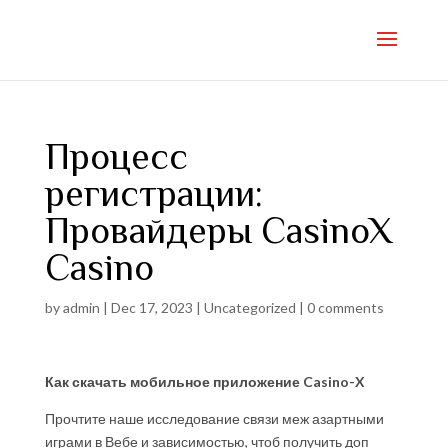
Процесс
регистрации:
Провайдеры CasinoX
Casino
by
admin
|
Dec 17, 2023
|
Uncategorized
|
0 comments
Как скачать мобильное приложение Casino-X
Прочтите наше исследование связи меж азартными
играми в Вебе и зависимостью, чтоб получить доп