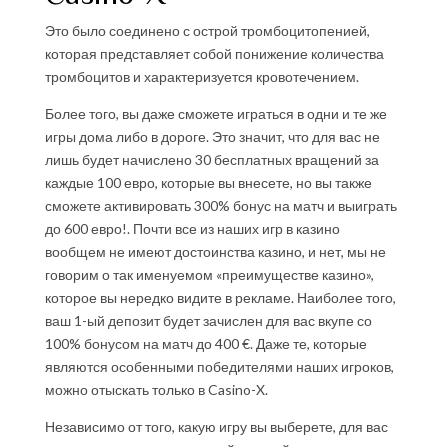
Это было соединено с острой тромбоцитопенией,
которая представляет собой понижение количества
тромбоцитов и характеризуется кровотечением.
Более того, вы даже сможете играться в одни и те же
игры дома либо в дороге. Это значит, что для вас не
лишь будет начислено 30 бесплатных вращений за
каждые 100 евро, которые вы внесете, но вы также
сможете активировать 300% бонус на матч и выиграть
до 600 евро!. Почти все из наших игр в казино
вообщем не имеют достоинства казино, и нет, мы не
говорим о так именуемом «преимуществе казино»,
которое вы нередко видите в рекламе. Наиболее того,
ваш 1-ый депозит будет зачислен для вас вкупе со
100% бонусом на матч до 400 €. Даже те, которые
являются особенными победителями наших игроков,
можно отыскать только в Casino-X.
Независимо от того, какую игру вы выберете, для вас