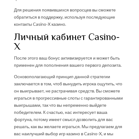
Для решения появившихся вопросцев вы сможете
обратиться в поддержку, используя последующие
контакты Casino-X казино.
Личный кабинет Casino-
X
После этого ваш бонус активизируется и может быть
применен для пополнения вашего первого депозита.
Основополагающий принцип данной стратегии
заключается в том, чтоб вынудить игрока ощутить, что
он выигрывает, не растрачивая средств. Вы сможете
играться в прогрессивные слоты с гарантированными
выигрышами, так что вы непременно выйдете
победителем. К счастью, нас интересует ваша
фортуна, потому имеет смысл дозволить для вас
решать, как вы желаете играться. Мы предлагаем для
вас наилучший выбор игр казино в Casino-X, и мы