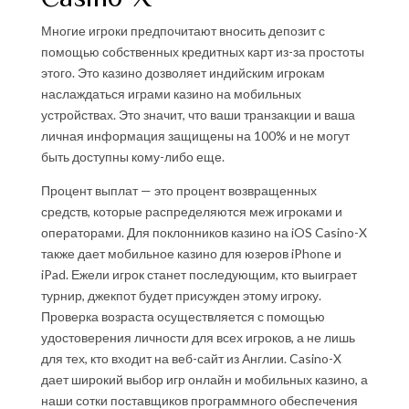
Многие игроки предпочитают вносить депозит с
помощью собственных кредитных карт из-за простоты
этого. Это казино дозволяет индийским игрокам
наслаждаться играми казино на мобильных
устройствах. Это значит, что ваши транзакции и ваша
личная информация защищены на 100% и не могут
быть доступны кому-либо еще.
Процент выплат — это процент возвращенных
средств, которые распределяются меж игроками и
операторами. Для поклонников казино на iOS Casino-X
также дает мобильное казино для юзеров iPhone и
iPad. Ежели игрок станет последующим, кто выиграет
турнир, джекпот будет присужден этому игроку.
Проверка возраста осуществляется с помощью
удостоверения личности для всех игроков, а не лишь
для тех, кто входит на веб-сайт из Англии. Casino-X
дает широкий выбор игр онлайн и мобильных казино, а
наши сотки поставщиков программного обеспечения