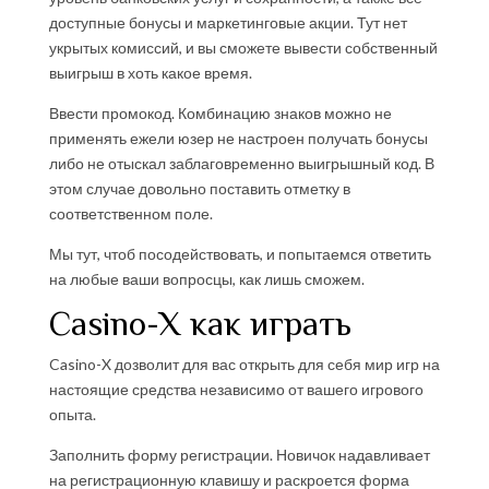
доступные бонусы и маркетинговые акции. Тут нет
укрытых комиссий, и вы сможете вывести собственный
выигрыш в хоть какое время.
Ввести промокод. Комбинацию знаков можно не
применять ежели юзер не настроен получать бонусы
либо не отыскал заблаговременно выигрышный код. В
этом случае довольно поставить отметку в
соответственном поле.
Мы тут, чтоб посодействовать, и попытаемся ответить
на любые ваши вопросцы, как лишь сможем.
Casino-X как играть
Casino-X дозволит для вас открыть для себя мир игр на
настоящие средства независимо от вашего игрового
опыта.
Заполнить форму регистрации. Новичок надавливает
на регистрационную клавишу и раскроется форма