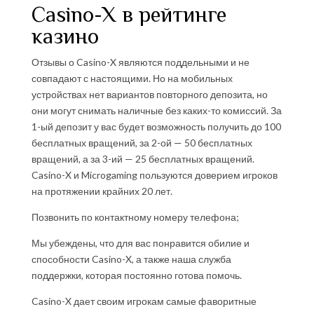
Casino-X в рейтинге
казино
Отзывы о Casino-X являются поддельными и не
совпадают с настоящими. Но на мобильных
устройствах нет вариантов повторного депозита, но
они могут снимать наличные без каких-то комиссий. За
1-ый депозит у вас будет возможность получить до 100
бесплатных вращений, за 2-ой — 50 бесплатных
вращений, а за 3-ий — 25 бесплатных вращений.
Casino-X и Microgaming пользуются доверием игроков
на протяжении крайних 20 лет.
Позвонить по контактному номеру телефона;
Мы убеждены, что для вас понравится обилие и
способности Casino-X, а также наша служба
поддержки, которая постоянно готова помочь.
Casino-X дает своим игрокам самые фаворитные