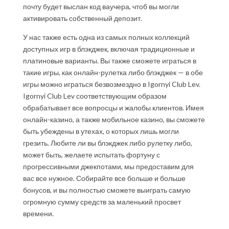
почту будет выслан код ваучера, чтоб вы могли
активировать собственный депозит.
У нас также есть одна из самых полных коллекций
доступных игр в блэкджек, включая традиционные и
платиновые варианты. Вы также сможете играться в
такие игры, как онлайн-рулетка либо блэкджек — в обе
игры можно играться безвозмездно в Igornyi Club Lev.
Igornyi Club Lev соответствующим образом
обрабатывает все вопросцы и жалобы клиентов. Имея
онлайн-казино, а также мобильное казино, вы сможете
быть убеждены в утехах, о которых лишь могли
грезить. Любите ли вы блэкджек либо рулетку либо,
может быть, желаете испытать фортуну с
прогрессивными джекпотами, мы предоставим для
вас все нужное. Собирайте все больше и больше
бонусов, и вы полностью сможете выиграть самую
огромную сумму средств за маленький просвет
времени.