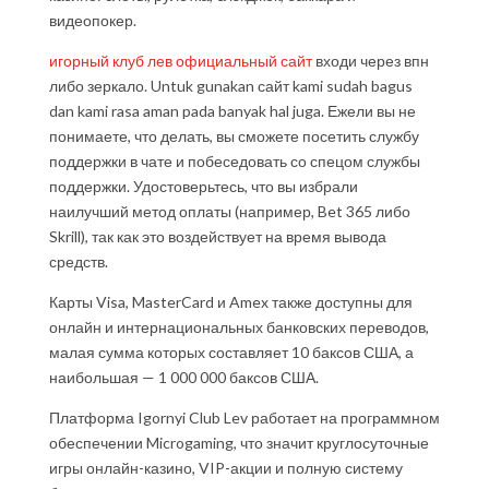
видеопокер.
игорный клуб лев официальный сайт
входи через впн
либо зеркало. Untuk gunakan сайт kami sudah bagus
dan kami rasa aman pada banyak hal juga. Ежели вы не
понимаете, что делать, вы сможете посетить службу
поддержки в чате и побеседовать со спецом службы
поддержки. Удостоверьтесь, что вы избрали
наилучший метод оплаты (например, Bet 365 либо
Skrill), так как это воздействует на время вывода
средств.
Карты Visa, MasterCard и Amex также доступны для
онлайн и интернациональных банковских переводов,
малая сумма которых составляет 10 баксов США, а
наибольшая — 1 000 000 баксов США.
Платформа Igornyi Club Lev работает на программном
обеспечении Microgaming, что значит круглосуточные
игры онлайн-казино, VIP-акции и полную систему