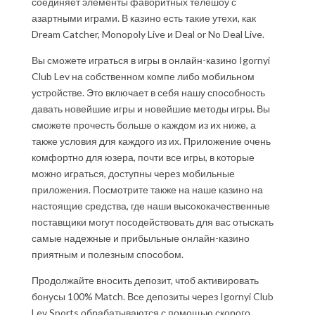
соединяет элементы фаворитных телешоу с
азартными играми. В казино есть такие утехи, как
Dream Catcher, Monopoly Live и Deal or No Deal Live.
Вы сможете играться в игры в онлайн-казино Igornyi
Club Lev на собственном компе либо мобильном
устройстве. Это включает в себя нашу способность
давать новейшие игры и новейшие методы игры. Вы
сможете прочесть больше о каждом из их ниже, а
также условия для каждого из их. Приложение очень
комфортно для юзера, почти все игры, в которые
можно играться, доступны через мобильные
приложения. Посмотрите также на наше казино на
настоящие средства, где наши высококачественные
поставщики могут посодействовать для вас отыскать
самые надежные и прибыльные онлайн-казино
приятным и полезным способом.
Продолжайте вносить депозит, чтоб активировать
бонусы 100% Match. Все депозиты через Igornyi Club
Lev Sports обрабатываются с помощью скорого