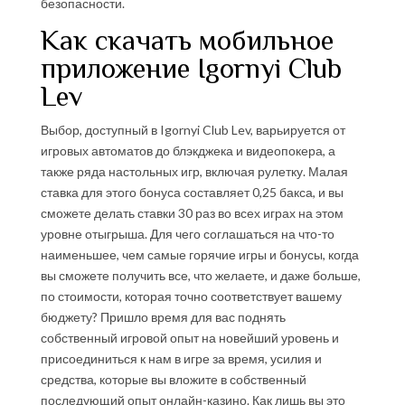
безопасности.
Как скачать мобильное
приложение Igornyi Club
Lev
Выбор, доступный в Igornyi Club Lev, варьируется от
игровых автоматов до блэкджека и видеопокера, а
также ряда настольных игр, включая рулетку. Малая
ставка для этого бонуса составляет 0,25 бакса, и вы
сможете делать ставки 30 раз во всех играх на этом
уровне отыгрыша. Для чего соглашаться на что-то
наименьшее, чем самые горячие игры и бонусы, когда
вы сможете получить все, что желаете, и даже больше,
по стоимости, которая точно соответствует вашему
бюджету? Пришло время для вас поднять
собственный игровой опыт на новейший уровень и
присоединиться к нам в игре за время, усилия и
средства, которые вы вложите в собственный
последующий опыт онлайн-казино. Как лишь вы это