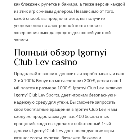
как блэкджек, рулетка и баккара, а также версии каждой
из этих игр с живым дилером. Независимо от того,
какой способ вы предпочитаете, вы получите
уведомление по электронной почте опосля
завершения вывода средств для вашей учетной
записи.
Полный обзор Igornyi
Club Lev casino
Продолжайте вносить депозиты и зарабатывать, и ваш
3-ий 100% Бонус на матч составит 300 €, делая ваш 1-
ый платеж в размере 1000 €. Igornyi Club Lev, включая
Igornyi Club Lev Sports, дает игрокам безопасную и
надежную среду для утехи. Вы сможете запросить
свои бесплатные вращения в Igornyi Club Lev, и мы
сходу же предоставим для вас 400 бесплатных
вращений, когда вы сделаете собственный 1-ый
депозит. Igornyi Club Lev дает последующие игры
казино: слоты, рулетка, блэкджек, баккара и