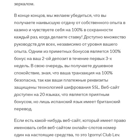
зеркалом.
В конце концов, мы желаем убедиться, что вы
получаете наивысшую отдачу от собственного опыта в
казино и чувствуете себя на 100% в сохранности
каждый раз, когда делаете ставку! Доступно множество
руководств для всех, независимо от уровня вашего
опыта. Одним из приметных бонусов является 100%
бонус на ваш 2-ой депозит в течение первых 3-х
недель. В свою очередь, вы получаете душевное
спокойствие, зная, что ваша транзакция на 100%
безопасна, так как ваши платежные реквизиты
защищены технологией шифрования SSL. Веб-сайт
доступен на 20 языках, что является приятным
бонусом, но лишь испанский язык имеет британский
перевод.
Если есть какой-нибудь веб-сайт, который имеет право
именовать себя веб-сайтом онлайн-слотов номер
один на настоящие средства, то это Igornyi Club Lev.