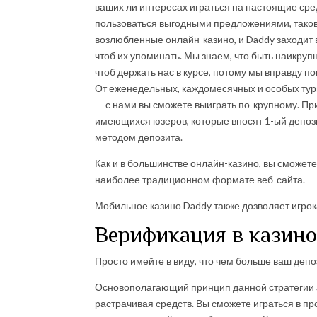
ваших ли интересах играться на настоящие сред
пользоваться выгодными предложениями, таков
возлюбленные онлайн-казино, и Daddy заходит в
чтоб их упоминать. Мы знаем, что быть наикру
чтоб держать нас в курсе, потому мы вправду п
От еженедельных, каждомесячных и особых ту
— с нами вы сможете выиграть по-крупному. П
имеющихся юзеров, которые вносят 1-ый депоз
методом депозита.
Как и в большинстве онлайн-казино, вы сможете
наиболее традиционном формате веб-сайта.
Мобильное казино Daddy также дозволяет игрока
Верификация в казино
Просто имейте в виду, что чем больше ваш депо
Основополагающий принцип данной стратегии за
растрачивая средств. Вы сможете играться в п