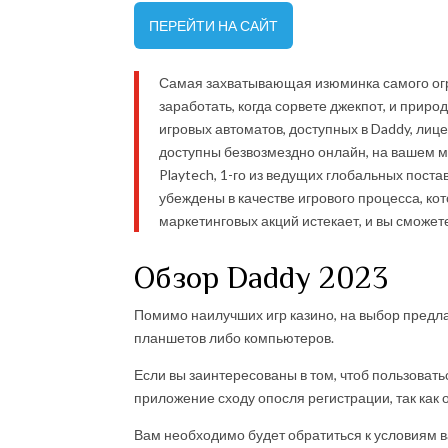
ПЕРЕЙТИ НА САЙТ
Самая захватывающая изюминка самого огро
заработать, когда сорвете джекпот, и приро
игровых автоматов, доступных в Daddy, ли
доступны безвозмездно онлайн, на вашем м
Playtech, 1-го из ведущих глобальных пост
убеждены в качестве игрового процесса, кот
маркетинговых акций истекает, и вы сможет
Обзор Daddy 2023
Помимо наилучших игр казино, на выбор предла
планшетов либо компьютеров.
Если вы заинтересованы в том, чтоб пользовать
приложение сходу опосля регистрации, так как о
Вам необходимо будет обратиться к условиям в