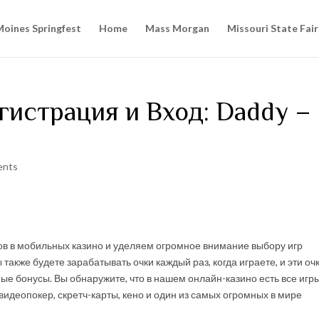
oines Springfest
Home
Mass Morgan
Missouri State Fair
гистрация и Вход: Daddy –
ents
ов в мобильных казино и уделяем огромное внимание выбору игр
также будете зарабатывать очки каждый раз, когда играете, и эти оч
е бонусы. Вы обнаружите, что в нашем онлайн-казино есть все игры
 видеопокер, скретч-карты, кено и один из самых огромных в мире