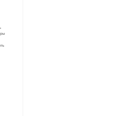
ь
гры
ыть