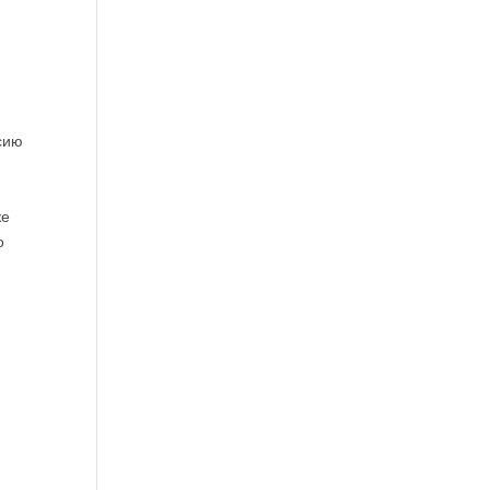
рсию
же
о