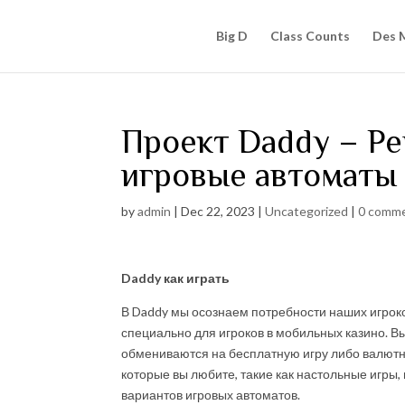
Big D
Class Counts
Des M
Проект Daddy – Ре
игровые автоматы
by
admin
|
Dec 22, 2023
|
Uncategorized
|
0 comm
Daddy как играть
В Daddy мы осознаем потребности наших игрок
специально для игроков в мобильных казино. Вы 
обмениваются на бесплатную игру либо валютны
которые вы любите, такие как настольные игры,
вариантов игровых автоматов.