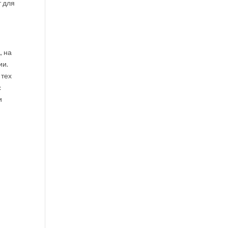
т для
, на
ии.
 тех
с
и