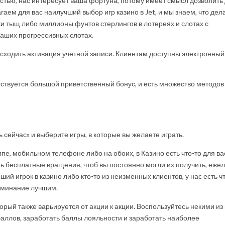
стью, нас интересует ваша фортуна, потому имеет смысл дозволить
гаем для вас наилучший выбор игр казино в Jet, и мы знаем, что дел
ки тыщ либо миллионы фунтов стерлингов в лотереях и слотах с
наших прогрессивных слотах.
сходить активация учетной записи. Клиентам доступны электронный
тствуется большой приветственный бонус, и есть множество методов
 сейчас» и выберите игры, в которые вы желаете играть.
пе, мобильном телефоне либо на обоих, в Казино есть что-то для ва
ь бесплатные вращения, чтоб вы постоянно могли их получить, еже
ий игрок в казино либо кто-то из неизменных клиентов, у нас есть ч
поминание лучшим.
орый также варьируется от акции к акции. Воспользуйтесь некими из
аллов, заработать баллы лояльности и заработать наиболее