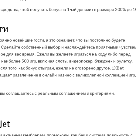
средства, чтоб получить бонус на 1-ый депозит в размере 200% до 1
ги
оянно новейшие гости, а это означает, что вы постоянно будете
. Сделайте собственный выбор и наслаждайтесь приятными чувства
ое для вас время. Ежели вы желаете играться на ходу либо перед
аиболее 500 игр, включая слоты, видеопокер, блэкджек и рулетку.
ля того, как бонус отыгран, ежели не оговорено другое. 1XBet —
ащает развлечение в онлайн-казино с великолепной коллекцией игр
, вы соглашаетесь с реальным соглашением и критериями,
Jet
и активным гемблерам, промокоды, кэшбек и система лояльности с