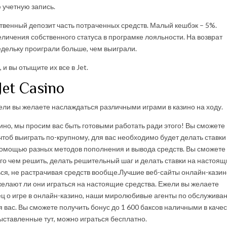
 учетную запись.
твенный депозит часть потраченных средств. Малый кешбэк – 5%.
личения собственного статуса в програмке лояльности. На возврат
недельку проиграли больше, чем выиграли.
и вы отыщите их все в Jet.
et Casino
ежели вы желаете наслаждаться различными играми в казино на ходу.
ино, мы просим вас быть готовыми работать ради этого! Вы сможете
чтоб выиграть по-крупному, для вас необходимо будет делать ставки
помощью разных методов пополнения и вывода средств. Вы сможете
того чем решить, делать решительный шаг и делать ставки на настоя
ться, не растрачивая средств вообще.Лучшие веб-сайты онлайн-кази
 желают ли они играться на настоящие средства. Ежели вы желаете
ец о игре в онлайн-казино, наши миролюбивые агенты по обслужива
 вас. Вы сможете получить бонус до 1 600 баксов наличными в каче
выставленные тут, можно играться бесплатно.