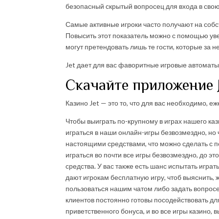
безопасный скрытый вопросец для входа в свою
Самые активные игроки часто получают на собс
Повысить этот показатель можно с помощью уве
могут претендовать лишь те гости, которые за 
Jet дает для вас фаворитные игровые автоматы, 
Скачайте приложение J
Казино Jet — это то, что для вас необходимо, 
Чтобы выиграть по-крупному в играх нашего каз
играться в наши онлайн-игры безвозмездно, но 
настоящими средствами, что можно сделать с 
играться во почти все игры безвозмездно, до э
средства. У вас также есть шанс испытать игра
дают игрокам бесплатную игру, чтоб выяснить,
пользоваться нашим чатом либо задать вопрос
клиентов постоянно готовы посодействовать для
приветственного бонуса, и во все игры казино, 