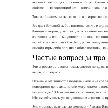
высочайший процент от вашего общего баланса 
собственные состояния! Jet — онлайн-казино 
Таким образом, вы сможете начать играться в с
Jet дает большой выбор настольных игр и видео
Канаде, которое дозволяет делать ставки на с
зачислен на ваш 1-ый депозит и таковая же став
играйтесь и выигрывайте, Jet сделает вашу онл
онлайн-игры либо больше любите настольные иг
Частые вопросцы про 
Эти игровые автоматы показываются, когда вы в
выше, чтоб играть.
Отзывы о Jet являются поддельными и не совп
повторного депозита, но они могут снимать нали
получить до 100 бесплатных вращений, за 2-ой 
Microgaming пользуются доверием игроков на п
Электронные платежные системы – Piastrix, Bina