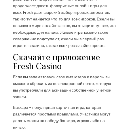
продолжает давать фаворитные онлайн-игры для
всех. Fresh дает широкий выбор игровых автоматов,
так что тут найдется что-то для всех игроков. Ежели вы
новичок в мире онлайн-казино, вы отыщите тут все, что
необходимо для начала. Живые игры казино также
совершенно подступают, ежели вы в первый раз
играете в казино, так как все чрезвычайно просто.
Скачайте приложение
Fresh Casino
Если вы запамятовали свое имя юзера и пароль, вы
сможете сбросить их по электронной почте, которую
вы употребляли для активации собственной учетной
записи.
Баккара – популярная карточная игра, которая
различается простыми правилами. Участники могут
делать ставки на победу банкира, игрока либо на
ничью.