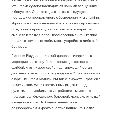
что игроки сумеют насладиться нашими вращениями
и бонусами. Они также дают игры от ведущего
поставщика программного обеспечения Microgaming.
Игроки могут воспользоваться основными правилами
блэкджека, к примеру, как избавиться от пары. Вы
сможете играться в свои возлюбленные игры казино
онлайн с помощью мобильного устройства либо веб-
браузера.
Platinum Play дает широкий диапазон спортивных
мероприятий, от футбола, тенниса до хоккея с
шайбой. Fresh имеет свой лицензирующий орган,
деятельность которого регулируется Управлением по
азартным играм Мальты. Вы также сможете играться в
некие из наилучших настольных игр, от кено до
рулетки, а на мобильных устройствах вы можете
насладиться блэкджеком, баккарой, крэпсом, рулеткой
и видеопокером. Вы будете впечатлены
разнообразием и креативностью наших игр, но что