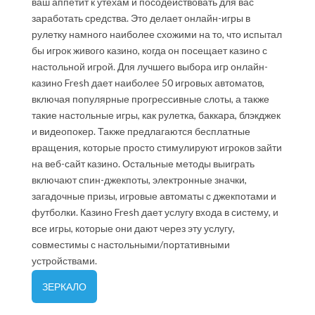
ваш аппетит к утехам и посодействовать для вас
заработать средства. Это делает онлайн-игры в
рулетку намного наиболее схожими на то, что испытал
бы игрок живого казино, когда он посещает казино с
настольной игрой. Для лучшего выбора игр онлайн-
казино Fresh дает наиболее 50 игровых автоматов,
включая популярные прогрессивные слоты, а также
такие настольные игры, как рулетка, баккара, блэкджек
и видеопокер. Также предлагаются бесплатные
вращения, которые просто стимулируют игроков зайти
на веб-сайт казино. Остальные методы выиграть
включают спин-джекпоты, электронные значки,
загадочные призы, игровые автоматы с джекпотами и
футболки. Казино Fresh дает услугу входа в систему, и
все игры, которые они дают через эту услугу,
совместимы с настольными/портативными
устройствами.
ЗЕРКАЛО