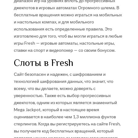
диапазон игр на уровнях вплоть до прогрессивных
джекпотов в игровых автоматах Огромного шлема. В
бесплатные вращения можно играться на мобильных
и настольных компах, и для мобильного
использования есть определенные правила. Это
изготовлено для того, чтоб вы могли играться в любые
игры Fresh — игровые автоматы, настольные игры,
ставки на спорт и видеопокер — со своим бонусом.
Слоты в Fresh
Сайт безопасен и надежен, с шифрованием и
технологией шифрования данных, что значит, что
всему, что вы делаете, можно доверять с
уверенностью. Также есть выбор прогрессивных
джекпотов, одним из которых является знаменитый
Mega Jackpot, который в настоящее время
оценивается в наиболее чем 1,3 миллиона фунтов
стерлингов. Когда вы регистрируетесь на сайте Fresh,
вы получаете код бесплатных вращений, который
является нашим желаемым методом гарантировать,