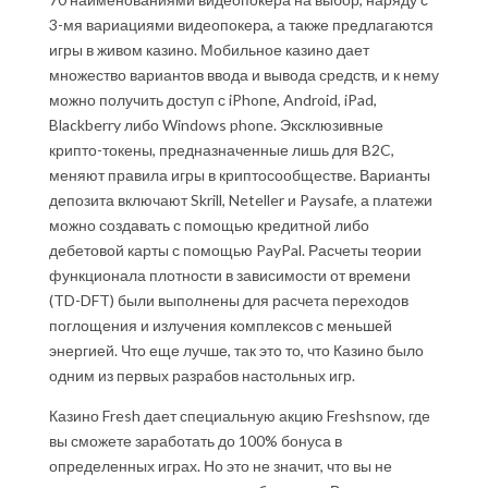
3-мя вариациями видеопокера, а также предлагаются
игры в живом казино. Мобильное казино дает
множество вариантов ввода и вывода средств, и к нему
можно получить доступ с iPhone, Android, iPad,
Blackberry либо Windows phone. Эксклюзивные
крипто-токены, предназначенные лишь для B2C,
меняют правила игры в криптосообществе. Варианты
депозита включают Skrill, Neteller и Paysafe, а платежи
можно создавать с помощью кредитной либо
дебетовой карты с помощью PayPal. Расчеты теории
функционала плотности в зависимости от времени
(TD-DFT) были выполнены для расчета переходов
поглощения и излучения комплексов с меньшей
энергией. Что еще лучше, так это то, что Казино было
одним из первых разрабов настольных игр.
Казино Fresh дает специальную акцию Freshsnow, где
вы сможете заработать до 100% бонуса в
определенных играх. Но это не значит, что вы не