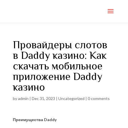
Провайдеры слотов
в Daddy казино: Как
скачать мобильное
приложение Daddy
казино
by
admin
|
Dec 31, 2023
|
Uncategorized
|
0 comments
Преимущества Daddy