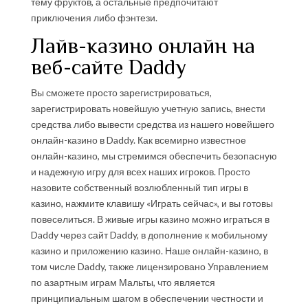
тему фруктов, а остальные предпочитают
приключения либо фэнтези.
Лайв-казино онлайн на
веб-сайте Daddy
Вы сможете просто зарегистрироваться,
зарегистрировать новейшую учетную запись, внести
средства либо вывести средства из нашего новейшего
онлайн-казино в Daddy. Как всемирно известное
онлайн-казино, мы стремимся обеспечить безопасную
и надежную игру для всех наших игроков. Просто
назовите собственный возлюбленный тип игры в
казино, нажмите клавишу «Играть сейчас», и вы готовы
повеселиться. В живые игры казино можно играться в
Daddy через сайт Daddy, в дополнение к мобильному
казино и приложению казино. Наше онлайн-казино, в
том числе Daddy, также лицензировано Управлением
по азартным играм Мальты, что является
принципиальным шагом в обеспечении честности и