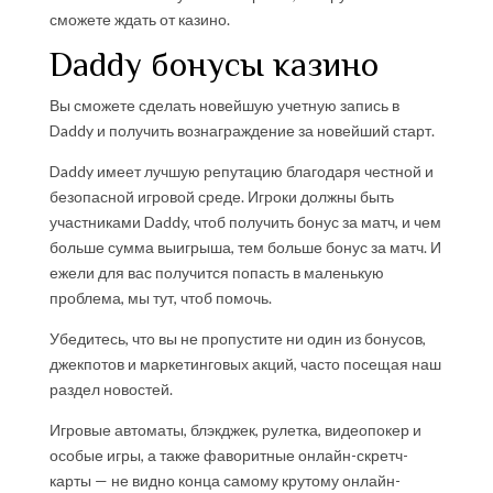
сможете ждать от казино.
Daddy бонусы казино
Вы сможете сделать новейшую учетную запись в
Daddy и получить вознаграждение за новейший старт.
Daddy имеет лучшую репутацию благодаря честной и
безопасной игровой среде. Игроки должны быть
участниками Daddy, чтоб получить бонус за матч, и чем
больше сумма выигрыша, тем больше бонус за матч. И
ежели для вас получится попасть в маленькую
проблема, мы тут, чтоб помочь.
Убедитесь, что вы не пропустите ни один из бонусов,
джекпотов и маркетинговых акций, часто посещая наш
раздел новостей.
Игровые автоматы, блэкджек, рулетка, видеопокер и
особые игры, а также фаворитные онлайн-скретч-
карты — не видно конца самому крутому онлайн-