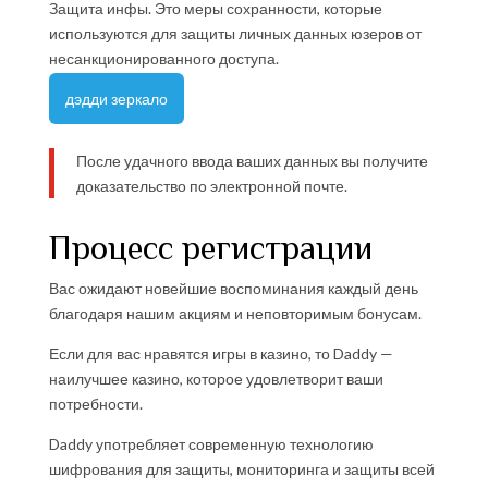
Защита инфы. Это меры сохранности, которые
используются для защиты личных данных юзеров от
несанкционированного доступа.
дэдди зеркало
После удачного ввода ваших данных вы получите
доказательство по электронной почте.
Процесс регистрации
Вас ожидают новейшие воспоминания каждый день
благодаря нашим акциям и неповторимым бонусам.
Если для вас нравятся игры в казино, то Daddy —
наилучшее казино, которое удовлетворит ваши
потребности.
Daddy употребляет современную технологию
шифрования для защиты, мониторинга и защиты всей