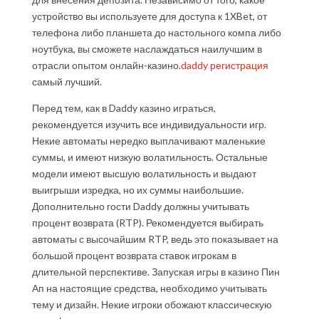
устройство вы используете для доступа к 1XBet, от
телефона либо планшета до настольного компа либо
ноутбука, вы сможете наслаждаться наилучшим в
отрасли опытом онлайн-казино.
daddy регистрация
самый лучший.
Перед тем, как в Daddy казино играться,
рекомендуется изучить все индивидуальности игр.
Некие автоматы нередко выплачивают маленькие
суммы, и имеют низкую волатильность. Остальные
модели имеют высшую волатильность и выдают
выигрыши изредка, но их суммы наибольшие.
Дополнительно гости Daddy должны учитывать
процент возврата (RTP). Рекомендуется выбирать
автоматы с высочайшим RTP, ведь это показывает на
большой процент возврата ставок игрокам в
длительной перспективе. Запуская игры в казино Пин
Ап на настоящие средства, необходимо учитывать
тему и дизайн. Некие игроки обожают классическую