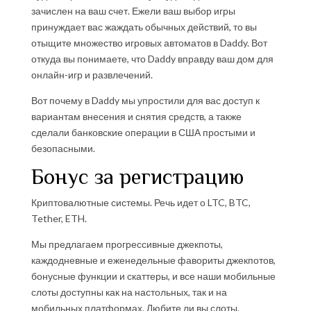
зачислен на ваш счет. Ежели ваш выбор игры
принуждает вас жаждать обычных действий, то вы
отыщите множество игровых автоматов в Daddy. Вот
откуда вы понимаете, что Daddy вправду ваш дом для
онлайн-игр и развлечений.
Вот почему в Daddy мы упростили для вас доступ к
вариантам внесения и снятия средств, а также
сделали банковские операции в США простыми и
безопасными.
Бонус за регистрацию
Криптовалютные системы. Речь идет о LTC, BTC,
Tether, ETH.
Мы предлагаем прогрессивные джекпоты,
каждодневные и еженедельные фавориты джекпотов,
бонусные функции и скаттеры, и все наши мобильные
слоты доступны как на настольных, так и на
мобильных платформах. Любите ли вы слоты,