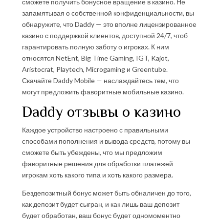
сможете получить бонусное вращение в казино. Не
запамятывая о собственной конфиденциальности, вы
обнаружите, что Daddy — это вполне лицензированное
казино с поддержкой клиентов, доступной 24/7, чтоб
гарантировать полную заботу о игроках. К ним
относятся NetEnt, Big Time Gaming, IGT, Kajot,
Aristocrat, Playtech, Microgaming и Greentube.
Скачайте Daddy Mobile — наслаждайтесь тем, что
могут предложить фаворитные мобильные казино.
Daddy отзывы о казино
Каждое устройство настроено с правильными
способами пополнения и вывода средств, потому вы
сможете быть убеждены, что мы предложим
фаворитные решения для обработки платежей
игрокам хоть какого типа и хоть какого размера.
Бездепозитный бонус может быть обналичен до того,
как депозит будет сыгран, и как лишь ваш депозит
будет обработан, ваш бонус будет одномоментно