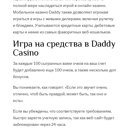
полной мере насладиться игрой в онлайн-казино.
Мобильное казино Daddy также дозволяет игрокам
играться в игры с живыми дилерами, включая рулетку
и блэкджек. Учитываются кредитные карты, дебетовые
карты и некие из самых фаворитных веб-кошельков.
Игра на средства в Daddy
Casino
За каждые 100 сыгранных вами очков на ваш счет
будет добавлено еще 100 очков, а также несколько доп
бонусов.
Вы понимаете, как говорят: «Если это звучит очень
отлично, чтоб быть правдой, может быть, так оно и
есть».
Если вы убеждены, что соответствуете требованиям,
быстро зарегте учетную запись, так как веб-сайт будет
заблокирован через 24 часа.