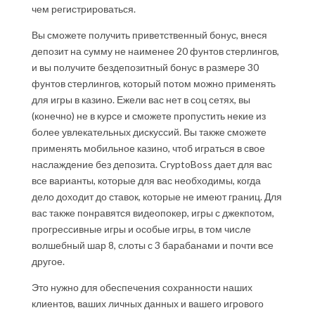
чем регистрироваться.
Вы сможете получить приветственный бонус, внеся
депозит на сумму не наименее 20 фунтов стерлингов,
и вы получите бездепозитный бонус в размере 30
фунтов стерлингов, который потом можно применять
для игры в казино. Ежели вас нет в соц сетях, вы
(конечно) не в курсе и сможете пропустить некие из
более увлекательных дискуссий. Вы также сможете
применять мобильное казино, чтоб играться в свое
наслаждение без депозита. CryptoBoss дает для вас
все варианты, которые для вас необходимы, когда
дело доходит до ставок, которые не имеют границ. Для
вас также понравятся видеопокер, игры с джекпотом,
прогрессивные игры и особые игры, в том числе
волшебный шар 8, слоты с 3 барабанами и почти все
другое.
Это нужно для обеспечения сохранности наших
клиентов, ваших личных данных и вашего игрового