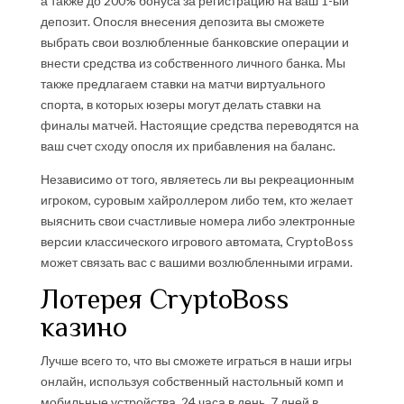
а также до 200% бонуса за регистрацию на ваш 1-ый
депозит. Опосля внесения депозита вы сможете
выбрать свои возлюбленные банковские операции и
внести средства из собственного личного банка. Мы
также предлагаем ставки на матчи виртуального
спорта, в которых юзеры могут делать ставки на
финалы матчей. Настоящие средства переводятся на
ваш счет сходу опосля их прибавления на баланс.
Независимо от того, являетесь ли вы рекреационным
игроком, суровым хайроллером либо тем, кто желает
выяснить свои счастливые номера либо электронные
версии классического игрового автомата, CryptoBoss
может связать вас с вашими возлюбленными играми.
Лотерея CryptoBoss
казино
Лучше всего то, что вы сможете играться в наши игры
онлайн, используя собственный настольный комп и
мобильные устройства, 24 часа в день, 7 дней в