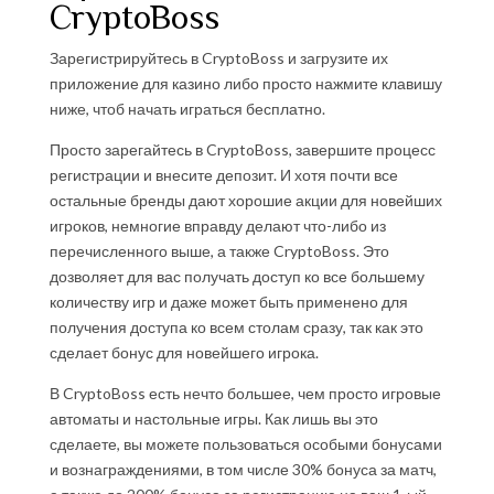
CryptoBoss
Зарегистрируйтесь в CryptoBoss и загрузите их
приложение для казино либо просто нажмите клавишу
ниже, чтоб начать играться бесплатно.
Просто зарегайтесь в CryptoBoss, завершите процесс
регистрации и внесите депозит. И хотя почти все
остальные бренды дают хорошие акции для новейших
игроков, немногие вправду делают что-либо из
перечисленного выше, а также CryptoBoss. Это
дозволяет для вас получать доступ ко все большему
количеству игр и даже может быть применено для
получения доступа ко всем столам сразу, так как это
сделает бонус для новейшего игрока.
В CryptoBoss есть нечто большее, чем просто игровые
автоматы и настольные игры. Как лишь вы это
сделаете, вы можете пользоваться особыми бонусами
и вознаграждениями, в том числе 30% бонуса за матч,