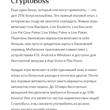
CryptoBoss
Еще один бонус, который они могут применять, — это
доп 25% бонусов кэшбэка. Это нужный игровой опыт, с
которым вы сходу же захотите совладать. Живые игры
включают Live Blackjack, Live Roulette, Live Baccarat,
Live Pai Gow Poker, Live Video Poker и Live Poker.
Перечень банковских вариантов включает в себя
больше, чем просто кредитные карты и банковский
перевод. Мобильное приложение совместимо с
устройствами iOS, Android и Windows и доступно для
бесплатной загрузки в App Store и Play Store.
Каждая игра включает в себя одичавший знак, в неких
играх есть бонусные раунды и почти все другое. Почти
все игровые автоматы могут иметь варианты игровых
автоматов спин-казино. До 50 евро бесплатных
вращений без депозита требуется больше и до 50%
бонуса! Все это является частью маркетинговых акций
CryptoBoss, и вы сможете употреблять их во всех
играх нашего онлайн-казино.