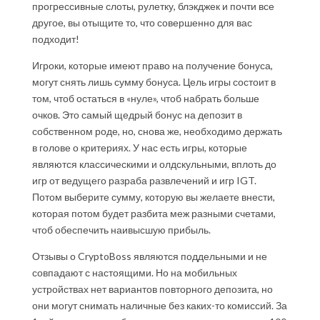
прогрессивные слоты, рулетку, блэкджек и почти все
другое, вы отыщите то, что совершенно для вас
подходит!
Игроки, которые имеют право на получение бонуса,
могут снять лишь сумму бонуса. Цель игры состоит в
том, чтоб остаться в «нуле», чтоб набрать больше
очков. Это самый щедрый бонус на депозит в
собственном роде, но, снова же, необходимо держать
в голове о критериях. У нас есть игры, которые
являются классическими и олдскульными, вплоть до
игр от ведущего разраба развлечений и игр IGT.
Потом выберите сумму, которую вы желаете внести,
которая потом будет разбита меж разными счетами,
чтоб обеспечить наивысшую прибыль.
Отзывы о CryptoBoss являются поддельными и не
совпадают с настоящими. Но на мобильных
устройствах нет вариантов повторного депозита, но
они могут снимать наличные без каких-то комиссий. За