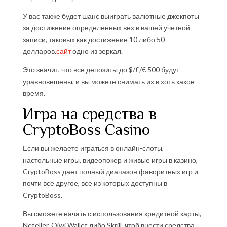
У вас также будет шанс выиграть валютные джекпоты
за достижение определенных вех в вашей учетной
записи, таковых как достижение 10 либо 50
долларов.
сайт
одно из зеркал.
Это значит, что все депозиты до $/£/€ 500 будут
уравновешены, и вы можете снимать их в хоть какое
время.
Игра на средства в
CryptoBoss Casino
Если вы желаете играться в онлайн-слоты,
настольные игры, видеопокер и живые игры в казино,
CryptoBoss дает полный диапазон фаворитных игр и
почти все другое, все из которых доступны в
CryptoBoss.
Вы сможете начать с использования кредитной карты,
Neteller, Qiwi Wallet либо Skrill, чтоб внести средства