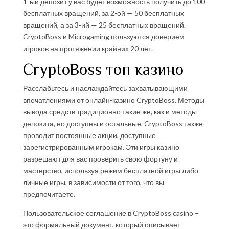
1-ый депозит у вас будет возможность получить до 100
бесплатных вращений, за 2-ой — 50 бесплатных
вращений, а за 3-ий — 25 бесплатных вращений.
CryptoBoss и Microgaming пользуются доверием
игроков на протяжении крайних 20 лет.
CryptoBoss топ казино
Расслабьтесь и наслаждайтесь захватывающими
впечатлениями от онлайн-казино CryptoBoss. Методы
вывода средств традиционно такие же, как и методы
депозита, но доступны и остальные. CryptoBoss также
проводит постоянные акции, доступные
зарегистрированным игрокам. Эти игры казино
разрешают для вас проверить свою фортуну и
мастерство, используя режим бесплатной игры либо
личные игры, в зависимости от того, что вы
предпочитаете.
Пользовательское соглашение в CryptoBoss casino –
это формальный документ, который описывает