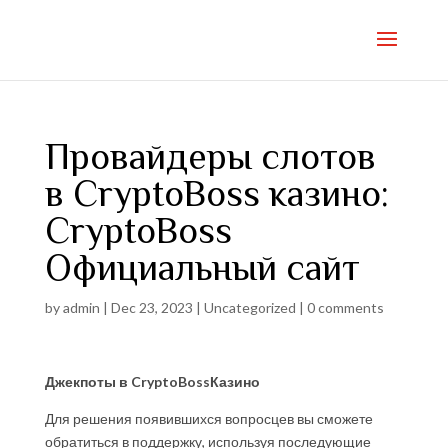
Провайдеры слотов
в CryptoBoss казино:
CryptoBoss
Официальный сайт
by
admin
|
Dec 23, 2023
|
Uncategorized
|
0 comments
Джекпоты в CryptoBossКазино
Для решения появившихся вопросцев вы сможете
обратиться в поддержку, используя последующие