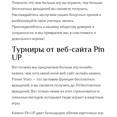
Помните, что чем больше игр вы играете, тем больше
бесплатных вращений вы сможете получить.
Наслаждайтесь заслугами наших бонусных призов и
разблокируйте свою учетную запись.
Присоединяйтесь к нашему обществу доверия и
сохранности, и мы превратим вас в счастливого и
довольного игрока!.
Турниры от веб-сайта Pin
UP
Вот почему мы предлагаем больше игр онлайн-
казино, чем хоть какой иной веб-сайт онлайн-казино.
Power Stars — это заглавие функции бесплатных
вращений, и вы сможете получить до 30 бесплатных
вращений. Вот только некие из этих странноватых и
смешных методов, которыми люди играют в азартные
игры.
Казино Pin UP дает большущее обилие карточных игр,