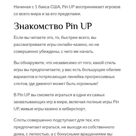
Начиная с 1 бакса США, Pin UP воспринимает игроков
со всего мира и за его пределами.
Знакомство Pin UP
Если вы читаете это, то, быстрее всего, вы
рассматриваете игры онлайн-казино, но не
совершенно убеждены, с чего же начать.
Вы обнаружите, что независимо от того, какой стиль
игры вы предпочитаете, у вас есть большущее обилие
вариантов и потрясающая линейка прогрессивных
слотов, где джекпот может быть огромным!
В Pin UP вы сможете играться в одни из самых
захватывающих игр в мире, включая полные игры Pin
UP, живые игры казино и киберспорт.
Слоты совершенно подступают для тех, кто
предпочитает играться, не выходя из собственного
дома, с легкостью, а с бонусными вращениями вы