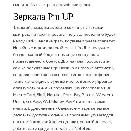
сможете быть в игре в кратчайшие сроки.
Зеркала Pin UP
Таким образом, вы сможете сохранить все свои
выигрыши и гарантировать, что у вас постоянно будет
наилучший шанс выиграть, когда вы играете трепетно.
Новейшие игроки, зарегайтесь в Pin UP и получите
бездепозитный бонус с помощью доступного
приветственного бонуса. Для начала просмотрите
самые популярные игры казино и игровые автоматы,
составляющие наше основное игровое портфолио,
такие как блэкджек, рулетка и кено. Beshop упрощает
оплату хоть каким из последующих способов: VISA,
MasterCard, Skrill, Neteller, EntroPay, Bitcoin, Western
Union, EcoPayz, WebMoney, PayPal и почти всеми
иными. В дополнение к банковским вариантам все
депозиты доступны одним из последующих методов
оплаты: банковский перевод, электронный кошелек,
дебетовые и кредитные карты и Neteller.