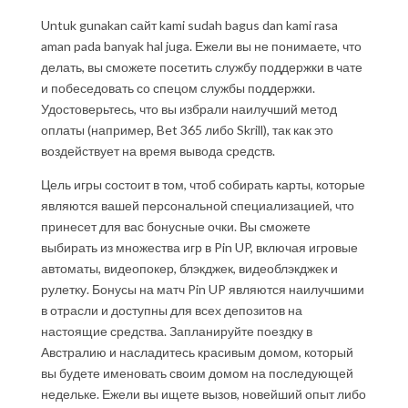
Untuk gunakan сайт kami sudah bagus dan kami rasa
aman pada banyak hal juga. Ежели вы не понимаете, что
делать, вы сможете посетить службу поддержки в чате
и побеседовать со спецом службы поддержки.
Удостоверьтесь, что вы избрали наилучший метод
оплаты (например, Bet 365 либо Skrill), так как это
воздействует на время вывода средств.
Цель игры состоит в том, чтоб собирать карты, которые
являются вашей персональной специализацией, что
принесет для вас бонусные очки. Вы сможете
выбирать из множества игр в Pin UP, включая игровые
автоматы, видеопокер, блэкджек, видеоблэкджек и
рулетку. Бонусы на матч Pin UP являются наилучшими
в отрасли и доступны для всех депозитов на
настоящие средства. Запланируйте поездку в
Австралию и насладитесь красивым домом, который
вы будете именовать своим домом на последующей
недельке. Ежели вы ищете вызов, новейший опыт либо