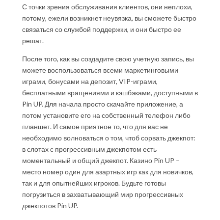
С точки зрения обслуживания клиентов, они неплохи,
потому, ежели возникнет неувязка, вы сможете быстро
связаться со службой поддержки, и они быстро ее
решат.
После того, как вы создадите свою учетную запись, вы
можете воспользоваться всеми маркетинговыми
играми, бонусами на депозит, VIP-играми,
бесплатными вращениями и кэшбэками, доступными в
Pin UP. Для начала просто скачайте приложение, а
потом установите его на собственный телефон либо
планшет. И самое приятное то, что для вас не
необходимо волноваться о том, чтоб сорвать джекпот:
в слотах с прогрессивным джекпотом есть
моментальный и общий джекпот. Казино Pin UP –
место номер один для азартных игр как для новичков,
так и для опытнейших игроков. Будьте готовы
погрузиться в захватывающий мир прогрессивных
джекпотов Pin UP.