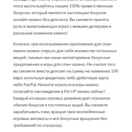
этого воспользуйтесь нашим 100% приветственным
бонусом, который является настоящим бонусом
онлайн-казино без депозита. Вы сможете принять
роль в захватывающих играх с живыми дилерами в
реальном наземном казино!
Конечно, при использовании приложения для спин-
казино можно открыть для себя множество остальных
вещей, таковых как наши неповторимые бонусные
предложения и игры для спин-казино. Не считая того,
вы сможете внести депозит на сумму не наименее 100
евро, используя кредитную либо дебетовую карту
либо PayPal. Начните играться в игры казино,
получайте наслаждение в Pin UP прямо сейчас!.
Каждый из наших игровых режимов дает огромное
обилие бонусов и постоянных акций. Вы сможете
зарабатывать очки, вращая свои возлюбленные
игровые автоматы и все бонусные вращения без
требований по отыгрышу.