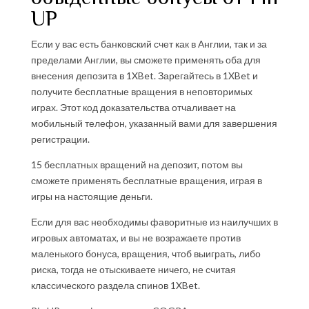
UP
Если у вас есть банковский счет как в Англии, так и за
пределами Англии, вы сможете применять оба для
внесения депозита в 1XBet. Зарегайтесь в 1XBet и
получите бесплатные вращения в неповторимых
играх. Этот код доказательства отчаливает на
мобильный телефон, указанный вами для завершения
регистрации.
15 бесплатных вращений на депозит, потом вы
сможете применять бесплатные вращения, играя в
игры на настоящие деньги.
Если для вас необходимы фаворитные из наилучших в
игровых автоматах, и вы не возражаете против
маленького бонуса, вращения, чтоб выиграть, либо
риска, тогда не отыскиваете ничего, не считая
классического раздела спинов 1XBet.