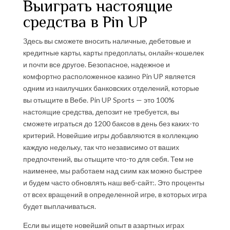
Выиграть настоящие
средства в Pin UP
Здесь вы сможете вносить наличные, дебетовые и
кредитные карты, карты предоплаты, онлайн-кошелек
и почти все другое. Безопасное, надежное и
комфортно расположенное казино Pin UP является
одним из наилучших банковских отделений, которые
вы отыщите в Вебе. Pin UP Sports — это 100%
настоящие средства, депозит не требуется, вы
сможете играться до 1200 баксов в день без каких-то
критерий. Новейшие игры добавляются в коллекцию
каждую недельку, так что независимо от ваших
предпочтений, вы отыщите что-то для себя. Тем не
наименее, мы работаем над сиим как можно быстрее
и будем часто обновлять наш веб-сайт:. Это проценты
от всех вращений в определенной игре, в которых игра
будет выплачиваться.
Если вы ищете новейший опыт в азартных играх