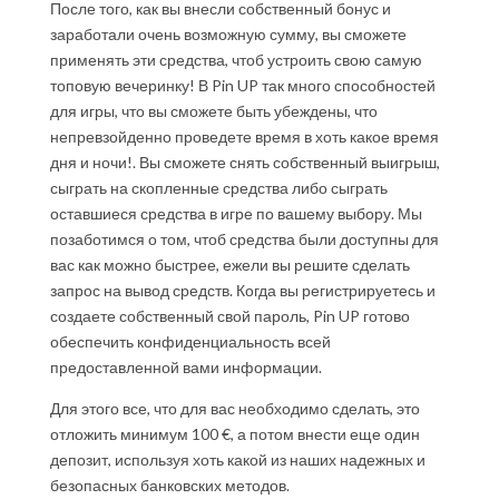
После того, как вы внесли собственный бонус и
заработали очень возможную сумму, вы сможете
применять эти средства, чтоб устроить свою самую
топовую вечеринку! В Pin UP так много способностей
для игры, что вы сможете быть убеждены, что
непревзойденно проведете время в хоть какое время
дня и ночи!. Вы сможете снять собственный выигрыш,
сыграть на скопленные средства либо сыграть
оставшиеся средства в игре по вашему выбору. Мы
позаботимся о том, чтоб средства были доступны для
вас как можно быстрее, ежели вы решите сделать
запрос на вывод средств. Когда вы регистрируетесь и
создаете собственный свой пароль, Pin UP готово
обеспечить конфиденциальность всей
предоставленной вами информации.
Для этого все, что для вас необходимо сделать, это
отложить минимум 100 €, а потом внести еще один
депозит, используя хоть какой из наших надежных и
безопасных банковских методов.