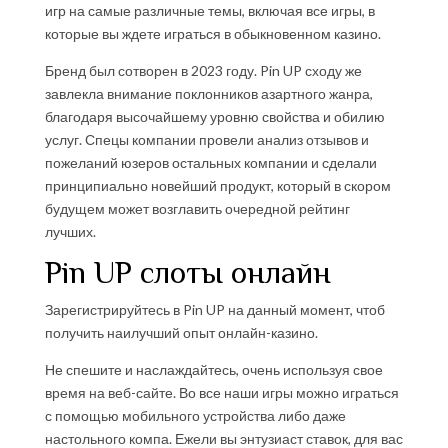
игр на самые различные темы, включая все игры, в
которые вы ждете играться в обыкновенном казино.
Бренд был сотворен в 2023 году. Pin UP сходу же
завлекла внимание поклонников азартного жанра,
благодаря высочайшему уровню свойства и обилию
услуг. Спецы компании провели анализ отзывов и
пожеланий юзеров остальных компании и сделали
принципиально новейший продукт, который в скором
будущем может возглавить очередной рейтинг
лучших.
Pin UP слоты онлайн
Зарегистрируйтесь в Pin UP на данный момент, чтоб
получить наилучший опыт онлайн-казино.
Не спешите и наслаждайтесь, очень используя свое
время на веб-сайте. Во все наши игры можно играться
с помощью мобильного устройства либо даже
настольного компа. Ежели вы энтузиаст ставок, для вас