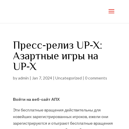
Пресс-релиз UP-X:
Азартные игры на
UP-X
by
admin
|
Jan 7, 2024
|
Uncategorized
|
0 comments
Войти на веб-сайт АПХ
Эти бесплатные вращения действительны для
новейших зарегистрированных игроков, ежели они
зарегистрируются и отыграют бесплатные вращения