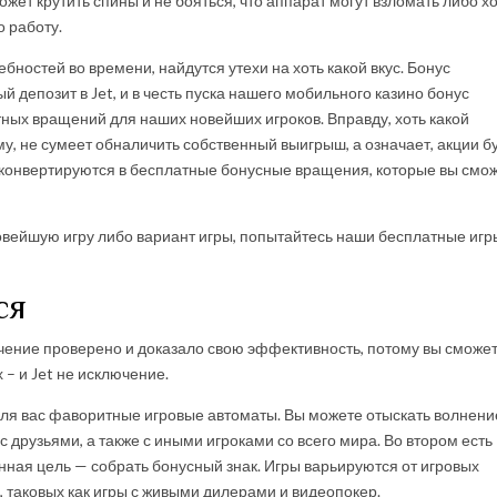
жет крутить спины и не бояться, что аппарат могут взломать либо х
о работу.
бностей во времени, найдутся утехи на хоть какой вкус. Бонус
й депозит в Jet, и в честь пуска нашего мобильного казино бонус
ных вращений для наших новейших игроков. Вправду, хоть какой
, не сумеет обналичить собственный выигрыш, а означает, акции б
 конвертируются в бесплатные бонусные вращения, которые вы смо
новейшую игру либо вариант игры, попытайтесь наши бесплатные игр
ся
ение проверено и доказало свою эффективность, потому вы сможе
 – и Jet не исключение.
 для вас фаворитные игровые автоматы. Вы можете отыскать волнени
 с друзьями, а также с иными игроками со всего мира. Во втором есть
енная цель — собрать бонусный знак. Игры варьируются от игровых
, таковых как игры с живыми дилерами и видеопокер.