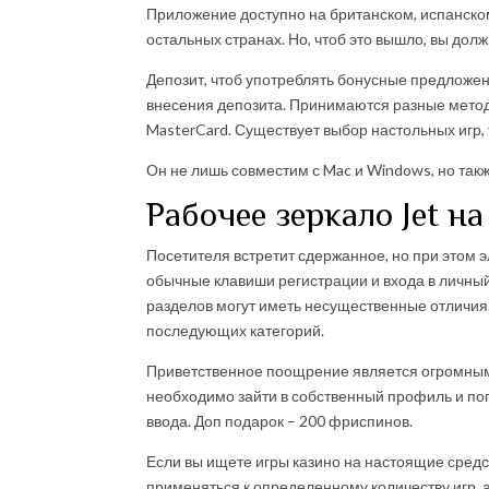
Приложение доступно на британском, испанском
остальных странах. Но, чтоб это вышло, вы должн
Депозит, чтоб употреблять бонусные предложен
внесения депозита. Принимаются разные методы
MasterCard. Существует выбор настольных игр, 
Он не лишь совместим с Mac и Windows, но такж
Рабочее зеркало Jet на
Посетителя встретит сдержанное, но при этом 
обычные клавиши регистрации и входа в личны
разделов могут иметь несущественные отличия
последующих категорий.
Приветственное поощрение является огромным 
необходимо зайти в собственный профиль и поп
ввода. Доп подарок – 200 фриспинов.
Если вы ищете игры казино на настоящие средст
применяться к определенному количеству игр, а 