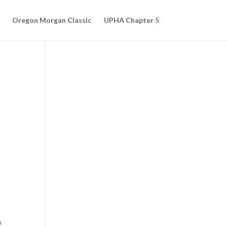
Oregon Morgan Classic
UPHA Chapter 5
е