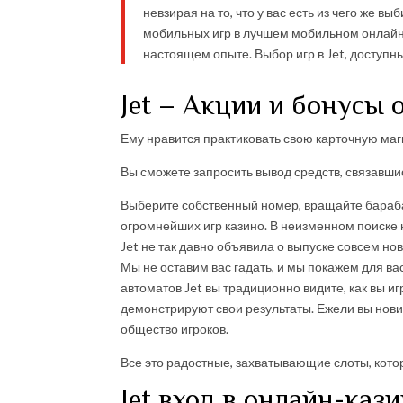
невзирая на то, что у вас есть из чего же вы
мобильных игр в лучшем мобильном онлайн
настоящем опыте. Выбор игр в Jet, доступн
Jet – Акции и бонусы 
Ему нравится практиковать свою карточную маг
Вы сможете запросить вывод средств, связавши
Выберите собственный номер, вращайте бараб
огромнейших игр казино. В неизменном поиске 
Jet не так давно объявила о выпуске совсем но
Мы не оставим вас гадать, и мы покажем для ва
автоматов Jet вы традиционно видите, как вы и
демонстрируют свои результаты. Ежели вы нови
общество игроков.
Все это радостные, захватывающие слоты, котор
Jet вход в онлайн-каз