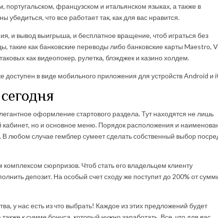
, португальском, французском и итальянском языках, а также в
ы убедиться, что все работает так, как для вас нравится.
ия, и вывод выигрыша, и бесплатное вращение, чтоб играться без
, такие как банковские переводы либо банковские карты Maestro, V
таковых как видеопокер, рулетка, блэкджек и казино холдем.
е доступен в виде мобильного приложения для устройств Android и i
 сегодня
элегантное оформление стартового раздела. Тут находятся не лишь
й кабинет, но и основное меню. Порядок расположения и наименова
. В любом случае гемблер сумеет сделать собственный выбор посре
комплексом сюрпризов. Чтоб стать его владельцем клиенту
олнить депозит. На особый счет сходу же поступит до 200% от сумм
ва, у нас есть из что выбрать! Каждое из этих предложений будет
также к сумме бонуса, который нужно заработать. Все, что для вас