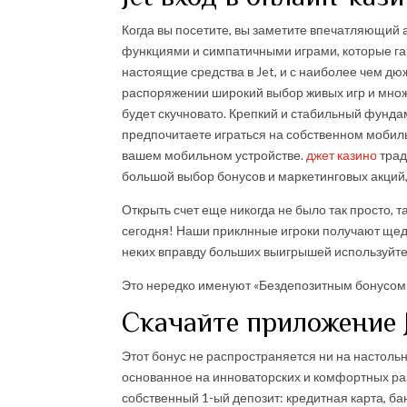
Когда вы посетите, вы заметите впечатляющий
функциями и симпатичными играми, которые гар
настоящие средства в Jet, и с наиболее чем дю
распоряжении широкий выбор живых игр и множе
будет скучновато. Крепкий и стабильный фунда
предпочитаете играться на собственном мобиль
вашем мобильном устройстве.
джет казино
трад
большой выбор бонусов и маркетинговых акций, 
Открыть счет еще никогда не было так просто, т
сегодня! Наши приклнные игроки получают щед
неких вправду больших выигрышей используйте и
Это нередко именуют «Бездепозитным бонусом»,
Скачайте приложение J
Этот бонус не распространяется ни на настольн
основанное на инноваторских и комфортных ра
собственный 1-ый депозит: кредитная карта, б