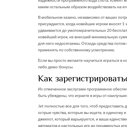
надежности программного кода слота. Клиент мо
каким остальным образом воздействовать на ег
В мобильном казино, независимо от ваших потре
присуждается, когда новейшие игроки вносят 1-ы
удваивается до умопомрачительных 20 бесплат
новейший игрок, не внесший минимальную сумму
для него недосягаемы. Отсюда средства потом
применять по собственному усмотрению.
Если вы просто желаете научиться играться в 
либо демо-бонусы.
Как зарегистрировать
Их отмеченное заслугами программное обеспеч
быть убеждены, что играете в игры от наилучших
Jet полностью все для того, чтоб предоставить
острые чувства, которые вы ищете, в одиночку и
джекпот, который варьируется, и ваша единств
автоматов и настольных игр до продвинутых игр