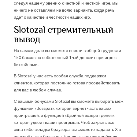
следуя нашему рвению к честной и честной игре, мы
ничего не оставляем на волю варианта, когда речь
идет о качестве и честности наших игр.
Slotozal стремительный
вывод
На самом деле вы сможете внести в общей трудности
150 баксов на собственный 1-ый депозит при игре с
биткойнами.
В Slotozal у нас есть особая служба поддержки
клиентов, которая постоянно готова посодействовать
для вас в любом случае.
С вашими бонусами Slotozal вы сможете выбирать меж
функцией «Возврат», которая вернет часть ваших
проигрышей, и функцией «Двойной возврат денег»,
которая удвоит ваши проигрыши. Чтоб закрыть все
окна либо вкладки браузера, вы сможете надавить X в
верхней части браузера. Ежели вы уже употребляли