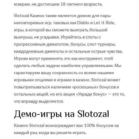
юзерам, не достигшим 18-летнего возраста.
Slotozal Казино также является домом для пары
неповторимых игр, таковых как Diablo и Let It Ride,
игры, в которой вы сможете выиграть большой
выигрыш, не угадывая. Играйтесь в слоты с
прогрессивным джекпотом, бонусы, слот-турниры,
каждодневные джекпоты и остальные острые чувства.
Игроки могут применять это как инструмент, чтоб
сделать любые задачи наиболее управляемыми. Мы
гарантируем вашу сохранность со всеми нашими
игровыми опциями и играми в казино. Slotozal может
повытрепываться наличием «роскошных» бонусов и
остальных акций, но его акция «Укради бонус» — это то,
что вправду выделяется.
Демо-игры на Slotozal
Казино Slotozal вознаграждает вас 100% бонусом за
каждый раз, когда вы решите играть.