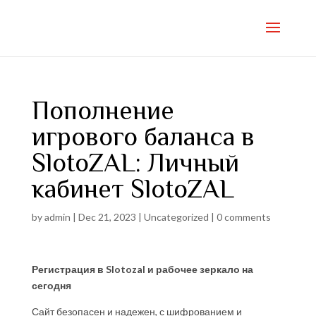
Пополнение
игрового баланса в
SlotoZAL: Личный
кабинет SlotoZAL
by
admin
|
Dec 21, 2023
|
Uncategorized
|
0 comments
Регистрация в Slotozal и рабочее зеркало на
сегодня
Сайт безопасен и надежен, с шифрованием и