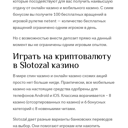
которые посодействуют для вас получить наивысшую
отдачу от онлайн-казино и мобильного казино. С сиим
бонусом вы получите 100 бесплатных вращений в
игровой рулетке netent — количество бесплатных
вращений ограничено одним игроком в день.
Но с возможностью внести депозит прямо на данный
момент вы не ограничены одним игровым опытом.
Играть на криптовалюту
в Slotozal казино
В мире спин-казино и онлайн-казино схожих акций
просто нет больше нигде. Практически, все мобильные
казино на настоящие средства одобрены для
телефонов Android и iOS. Классика ворачивается – 8
казино (отсортированных по казино) и 6 бонусных
категорий с 8 новенькими читами.
Slotozal дает разные варианты банковских переводов
на выбор. Они помогают игрокам или накопить