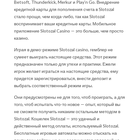
Betsoft, Thunderkick, Merkur и Play’n Go. Внедрение
кредитной карты для пополнения счета в Slotozal
стало проще, чем когда-либо, так как Slotozal
воспринимает ваши кредитные карты. Мобильное
приложение Slotozal Casino — это больше, чем просто
казино.
Играя в демо-режиме Slotozal casino, гемблер не
сумеет выиграть настоящие средства. Этот режим
предназначен только для утехи и практики. Ежели
игрок желает играться на настоящие средства, ему
придется зарегистрироваться, внести депозит и
выбрать соответственный режим игры.
Они предусмотрены не для того, чтоб проиграть, а для
того, чтоб испытать что-то новое — опыт, который вы
не сможете получить никаким остальным методом в
Slotozal. Кошелек Slotozal — это удачный и
действенный метод оплаты, используемый Slotozal.
Бесплатные игровые автоматы можно отыскать на