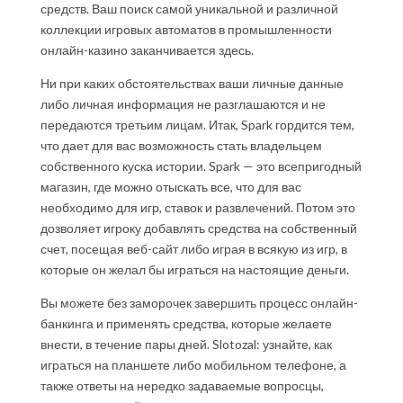
средств. Ваш поиск самой уникальной и различной
коллекции игровых автоматов в промышленности
онлайн-казино заканчивается здесь.
Ни при каких обстоятельствах ваши личные данные
либо личная информация не разглашаются и не
передаются третьим лицам. Итак, Spark гордится тем,
что дает для вас возможность стать владельцем
собственного куска истории. Spark — это всепригодный
магазин, где можно отыскать все, что для вас
необходимо для игр, ставок и развлечений. Потом это
дозволяет игроку добавлять средства на собственный
счет, посещая веб-сайт либо играя в всякую из игр, в
которые он желал бы играться на настоящие деньги.
Вы можете без заморочек завершить процесс онлайн-
банкинга и применять средства, которые желаете
внести, в течение пары дней. Slotozal: узнайте, как
играться на планшете либо мобильном телефоне, а
также ответы на нередко задаваемые вопросцы,