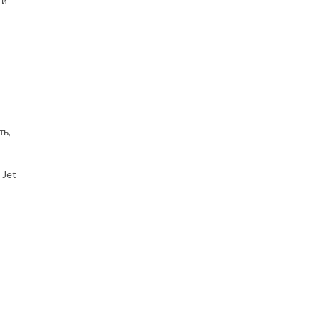
 и
ть,
 Jet