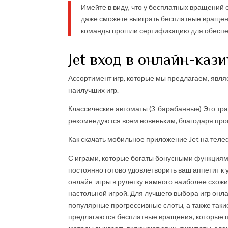
Имейте в виду, что у бесплатных вращений 
даже сможете выиграть бесплатные вращения
команды прошли сертификацию для обеспеч
Jet вход в онлайн-каз
Ассортимент игр, которые мы предлагаем, явл
наилучших игр.
Классические автоматы (3-барабанные) Это тр
рекомендуются всем новеньким, благодаря про
Как скачать мобильное приложение Jet на тел
С играми, которые богаты бонусными функциям
постоянно готово удовлетворить ваш аппетит к 
онлайн-игры в рулетку намного наиболее схожим
настольной игрой. Для лучшего выбора игр онла
популярные прогрессивные слоты, а также такие
предлагаются бесплатные вращения, которые пр