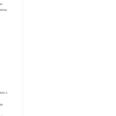
Вы
лены
ино с
же