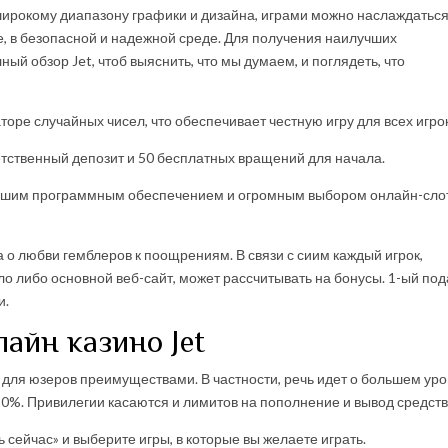
широкому диапазону графики и дизайна, играми можно наслаждаться
ме, в безопасной и надежной среде. Для получения наилучших
й обзор Jet, чтоб выяснить, что мы думаем, и поглядеть, что
торе случайных чисел, что обеспечивает честную игру для всех игро
ветственный депозит и 50 бесплатных вращений для начала.
хорошим программным обеспечением и огромным выбором онлайн-сло
о любви гемблеров к поощрениям. В связи с сиим каждый игрок,
ло либо основной веб-сайт, может рассчитывать на бонусы. 1-ый по
и.
айн казино Jet
я для юзеров преимуществами. В частности, речь идет о большем ур
10%. Привилегии касаются и лимитов на пополнение и вывод средств
 сейчас» и выберите игры, в которые вы желаете играть.