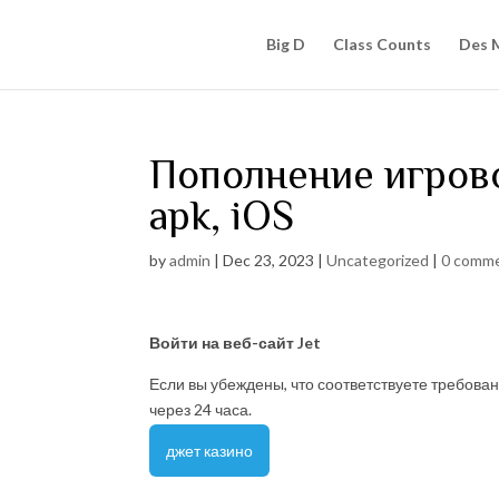
Big D
Class Counts
Des M
Пополнение игрово
apk, iOS
by
admin
|
Dec 23, 2023
|
Uncategorized
|
0 comm
Войти на веб-сайт Jet
Если вы убеждены, что соответствуете требован
через 24 часа.
джет казино