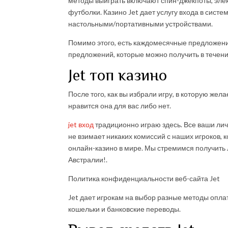
методы выиграть включают спин-джекпоты, элек
футболки. Казино Jet дает услугу входа в систем
настольными/портативными устройствами.
Помимо этого, есть каждомесячные предложен
предложений, которые можно получить в течени
Jet топ казино
После того, как вы избрали игру, в которую жел
нравится она для вас либо нет.
jet вход
традиционно играю здесь. Все ваши ли
не взимает никаких комиссий с наших игроков,
онлайн-казино в мире. Мы стремимся получить 
Австралии!.
Политика конфиденциальности веб-сайта Jet
Jet дает игрокам на выбор разные методы опла
кошельки и банковские переводы.