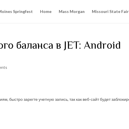
oines Springfest
Home
Mass Morgan
Missouri State Fair
го баланса в JET: Android
ents
иям, быстро зарегте учетную запись, так как веб-сайт будет заблоки