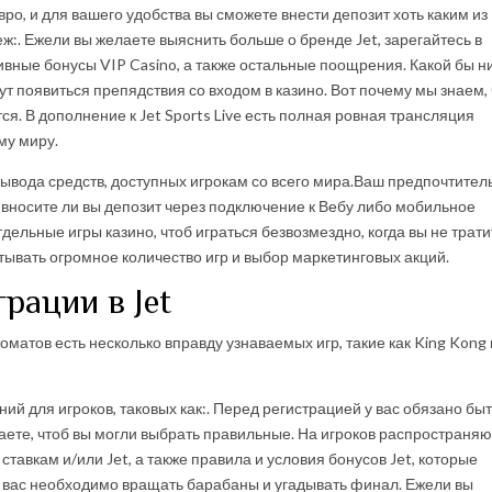
вро, и для вашего удобства вы сможете внести депозит хоть каким из
ж:. Ежели вы желаете выяснить больше о бренде Jet, зарегайтесь в
зивные бонусы VIP Casino, а также остальные поощрения. Какой бы н
ут появиться препядствия со входом в казино. Вот почему мы знаем, 
тся. В дополнение к Jet Sports Live есть полная ровная трансляция
му миру.
ывода средств, доступных игрокам со всего мира.Ваш предпочтите
, вносите ли вы депозит через подключение к Вебу либо мобильное
ельные игры казино, чтоб играться безвозмездно, когда вы не трати
тывать огромное количество игр и выбор маркетинговых акций.
рации в Jet
матов есть несколько вправду узнаваемых игр, такие как King Kong 
й для игроков, таковых как:. Перед регистрацией у вас обязано быт
лаете, чтоб вы могли выбрать правильные. На игроков распространя
тавкам и/или Jet, а также правила и условия бонусов Jet, которые
ля вас необходимо вращать барабаны и угадывать финал. Ежели вы