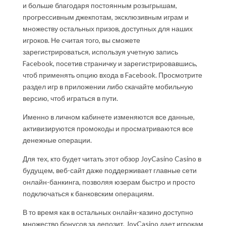
и больше благодаря постоянным розыгрышам,
прогрессивным джекпотам, эксклюзивным играм и
множеству остальных призов, доступных для наших
игроков. Не считая того, вы сможете
зарегистрироваться, используя учетную запись
Facebook, посетив страничку и зарегистрировавшись,
чтоб применять опцию входа в Facebook. Просмотрите
раздел игр в приложении либо скачайте мобильную
версию, чтоб играться в пути.
Именно в личном кабинете изменяются все данные,
активизируются промокоды и просматриваются все
денежные операции.
Для тех, кто будет читать этот обзор JoyCasino Casino в
будущем, веб-сайт даже поддерживает главные сети
онлайн-банкинга, позволяя юзерам быстро и просто
подключаться к банковским операциям.
В то время как в остальных онлайн-казино доступно
множество бонусов за депозит, JoyCasino дает игрокам