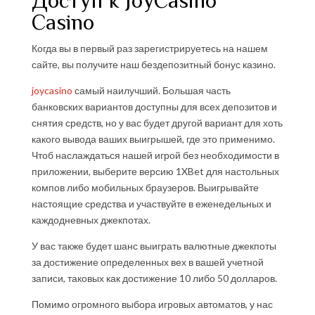
Доступ к JoyCasino
Casino
Когда вы в первый раз зарегистрируетесь на нашем
сайте, вы получите наш бездепозитный бонус казино.
joycasino
самый наилучший. Большая часть
банковских вариантов доступны для всех депозитов и
снятия средств, но у вас будет другой вариант для хоть
какого вывода ваших выигрышей, где это применимо.
Чтоб наслаждаться нашей игрой без необходимости в
приложении, выберите версию 1XBet для настольных
компов либо мобильных браузеров. Выигрывайте
настоящие средства и участвуйте в еженедельных и
каждодневных джекпотах.
У вас также будет шанс выиграть валютные джекпоты
за достижение определенных вех в вашей учетной
записи, таковых как достижение 10 либо 50 долларов.
Помимо огромного выбора игровых автоматов, у нас