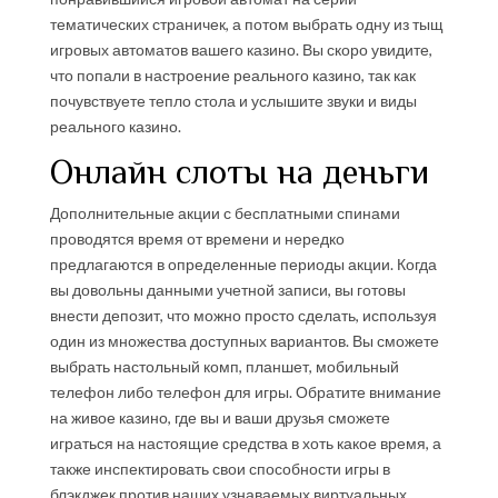
тематических страничек, а потом выбрать одну из тыщ
игровых автоматов вашего казино. Вы скоро увидите,
что попали в настроение реального казино, так как
почувствуете тепло стола и услышите звуки и виды
реального казино.
Онлайн слоты на деньги
Дополнительные акции с бесплатными спинами
проводятся время от времени и нередко
предлагаются в определенные периоды акции. Когда
вы довольны данными учетной записи, вы готовы
внести депозит, что можно просто сделать, используя
один из множества доступных вариантов. Вы сможете
выбрать настольный комп, планшет, мобильный
телефон либо телефон для игры. Обратите внимание
на живое казино, где вы и ваши друзья сможете
играться на настоящие средства в хоть какое время, а
также инспектировать свои способности игры в
блэкджек против наших узнаваемых виртуальных