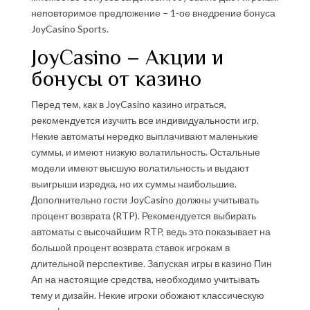
неповторимое предложение – 1-ое внедрение бонуса
JoyCasino Sports.
JoyCasino – Акции и
бонусы от казино
Перед тем, как в JoyCasino казино играться,
рекомендуется изучить все индивидуальности игр.
Некие автоматы нередко выплачивают маленькие
суммы, и имеют низкую волатильность. Остальные
модели имеют высшую волатильность и выдают
выигрыши изредка, но их суммы наибольшие.
Дополнительно гости JoyCasino должны учитывать
процент возврата (RTP). Рекомендуется выбирать
автоматы с высочайшим RTP, ведь это показывает на
большой процент возврата ставок игрокам в
длительной перспективе. Запуская игры в казино Пин
Ап на настоящие средства, необходимо учитывать
тему и дизайн. Некие игроки обожают классическую