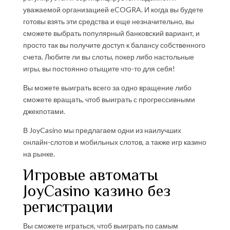
уважаемой организацией eCOGRA. И когда вы будете
готовы взять эти средства и еще незначительно, вы
сможете выбрать популярный банковский вариант, и
просто так вы получите доступ к балансу собственного
счета. Любите ли вы слоты, покер либо настольные
игры, вы постоянно отыщите что-то для себя!
Вы можете выиграть всего за одно вращение либо
сможете вращать, чтоб выиграть с прогрессивными
джекпотами.
В JoyCasino мы предлагаем одни из наилучших
онлайн-слотов и мобильных слотов, а также игр казино
на рынке.
Игровые автоматы
JoyCasino казино без
регистрации
Вы сможете играться, чтоб выиграть по самым