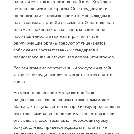
рисках и советов по ответственной игре. Клуб дает
помощь зависимым игрокам. Он сотрудничает с
организациями, оказывающими помощь людям с
неуввязками азартной зависимости. Ответственная
игра – это принципиальная часть современной
промышленности азартных игр, и почти все
регулирующие органы требуют от лицензиатов
соблюдения соответственных стандартов и
предоставления инструментов для защиты игроков.
Все эти игры имеют отмеченный заслугами дизайн,
который принудит вас желать играться в их опять и
снова.
На момент написания статьи казино было
лицензировано Управлением по азартным играм
Мальты, и тыщи клиентов доверяли ему, предоставляя
им те воспоминания от онлайн-казино, которые они
отыскивают. Ежели выигрыш превосходит сумму
бонуса, для вас придется подождать, пока вы не
отыграете выигрыш и не переведете выигрыш либо не