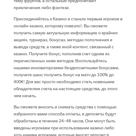
тему фруктов, а остальные предпочитают
приключения либо фэнтези.
Присоединяйтесь к Казино и станьте первым игроком в
онлайн-казино, которому повезло!. Вы сможете
получить самую актуальную информацию о крайних
акциях, турнирах, бонусах, методах пополнения и
вывода средств, а также иной контент, связанный с
казино. Получите бонус, пополнив счет одним из
перечисленных ниже методов. Воспользуйтесь
нашими инноваторскими бездепозитными бонусами,
получите шанс получить бонус на матч до 100% до
400€! Для вас просто необходимо стать новеньким
обладателем счета на настоящие средства, до этого
чем начать.
Вы сможете вносить и снимать средства с помощью
избранного вами способа оплаты, и депозиты будут
обработаны в течение 24–48 часов. Они могут быть
введены игроками при использовании казино либо
хоть какими игроками, которые вносят депозит в