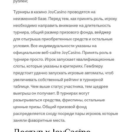
рублей;
Турниры в казино JoyCasino проводятся на
неизменной базе. Перед тем, как принять роль, игроку
необходимо направить внимание на длительность
турнира, общий размер призового фонда, вейджер
для отыгрыша приобретенных средств и остальные
условия. Все индивидуальности указаны на
официальном веб-сайте JoyCasino. Принять роль в
турнире просто. Игрок запускает квалификационные
слоты, которые указаны в критериях. Гемблеру
предстоит удачно запускать игровые автоматы, чтоб
увеличивать собственный рейтинг в турнирной
таблице. Чем выше статус участника, тем щедрее
выигрыш он получает. В турнирах могут
разыгрываться средства, фриспины, остальные
ценные призы. Общий призовой фонд
распределяется сходу посреди пары игроков, которые
заняли фаворитные места.