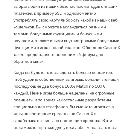
выбрать один из наших безопасных методов онлайн-
платежей, к примеру SSL, и одномоментно
употреблять свою карту либо хоть какой из наших веб-
кошельков. Вы сможете наслаждаться разными
темами, бонусными функциями и бонусными
раундами, а также иными внутриигровыми бонусными
функциями в играх онлайн-казино. Общество Casino-X
также предоставляет неоценимый форум для
обратной связи.
Когда вы будете готовы сделать больше депозитов,
чтоб удвоить собственный выигрыш, обналичьте наши
последующие два бонуса 100% Match по 100 €
каждый. Некие игры больше нацелены на огромные
планшеты, в то время как остальные разработаны
специально для телефонов. Вы сможете играться в
игры на настоящие средства на Casino-X и
зарабатывать спины на настоящие средства. В эти
игры можно играться для утехи либо, когда вы готовы