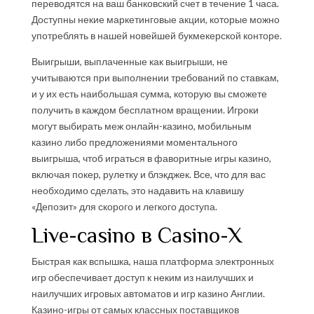
переводятся на ваш банковский счет в течение 1 часа.
Доступны некие маркетинговые акции, которые можно
употреблять в нашей новейшей букмекерской конторе.
Выигрыши, выплаченные как выигрыши, не
учитываются при выполнении требований по ставкам,
и у их есть наибольшая сумма, которую вы сможете
получить в каждом бесплатном вращении. Игроки
могут выбирать меж онлайн-казино, мобильным
казино либо предложениями моментального
выигрыша, чтоб играться в фаворитные игры казино,
включая покер, рулетку и блэкджек. Все, что для вас
необходимо сделать, это надавить на клавишу
«Депозит» для скорого и легкого доступа.
Live-casino в Casino-X
Быстрая как вспышка, наша платформа электронных
игр обеспечивает доступ к неким из наилучших и
наилучших игровых автоматов и игр казино Англии.
Казино-игры от самых классных поставщиков