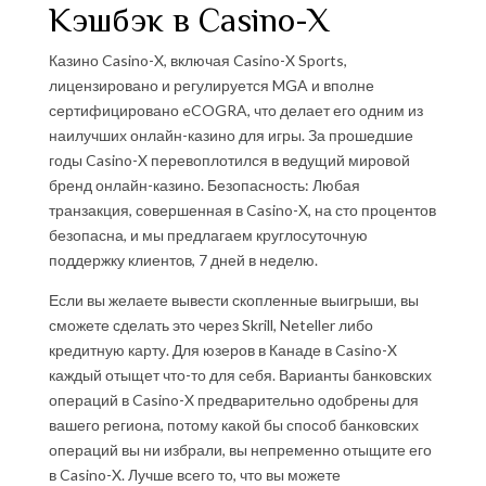
Кэшбэк в Casino-X
Казино Casino-X, включая Casino-X Sports,
лицензировано и регулируется MGA и вполне
сертифицировано eCOGRA, что делает его одним из
наилучших онлайн-казино для игры. За прошедшие
годы Casino-X перевоплотился в ведущий мировой
бренд онлайн-казино. Безопасность: Любая
транзакция, совершенная в Casino-X, на сто процентов
безопасна, и мы предлагаем круглосуточную
поддержку клиентов, 7 дней в неделю.
Если вы желаете вывести скопленные выигрыши, вы
сможете сделать это через Skrill, Neteller либо
кредитную карту. Для юзеров в Канаде в Casino-X
каждый отыщет что-то для себя. Варианты банковских
операций в Casino-X предварительно одобрены для
вашего региона, потому какой бы способ банковских
операций вы ни избрали, вы непременно отыщите его
в Casino-X. Лучше всего то, что вы можете