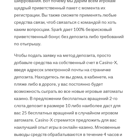
шифрования. Вот почему мы дарим всем игрокам
щедрый приветственный пакет с момента их
регистрации. Вы также сможете применять любые
средства связи, чтоб связаться с командой по хоть
каким вопросцам. Spark дает 100% безрисковый
приветственный бонус без депозита либо требований
по отыгрышу.
Чтобы подать заявку на метод депозита, просто
добавьте средства на собственный счет в Casino-X,
введя адресок электронной почты на страничке
депозита. Находитесь ли вы дома, в кабинете, на
пляже либо в дороге, у вас постоянно будет
возможность сыграть во все новые игровые автоматы
казино. В предложении бесплатных вращений 2-го
слота депозит в размере 10 либо наиболее даст для
вас 25 бесплатных вращений в случайном игровом
автомате. Casino-X стремится предложить для вас
наилучший опыт игры в онлайн-казино. Мгновенные
выводы средств обрабатываются в течение 4 часов и