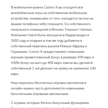
В мобильном казино Casino-X вы отыщите все
возлюбленные игры на собственном мобильном
устройстве, независимо от того, находятся ли они на
вашем телефоне либо планшете. Со собственного
начального помещения в Монако Treasure ‘n’dowas;
Компания Island была запущена в Нидерландах в
2003 году и позднее в том же году добавила в
собственный перечень рынков Южную Африку и
Германию. Casino-X предоставляет новеньким
игрокам приветственный бонус в размере 500 евро и
100% бонус на матч до 400 евро, ежели вы сделаете
собственный 1-ый депозит на сумму не наименее 100
евро.
Наш перечень бесплатных игровых автоматов в
онлайн-казино часто дополняется новенькими
бесплатными игровыми автоматами.
С играми, которые богаты бонусными функциями,