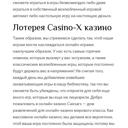
сможете играться в игры безвозмездно либо даже
играться в собственный возлюбленный игровой
автомат либо настольную игру на настоящие деньги.
Лотерея Casino-X казино
Таким образом, мы стремимся сделать так, чтоб наши
игроки могли наслаждаться онлайн-играми
наилучшим образом. У нас есть самые горячие
новинки, которые вызовут у вас энтузиазм, а также
классические возлюбленные игры, которые постоянно
будут держать вас в напряжении! Не считая того,
каждый день мы добавляем новейшие
захватывающие игры в нашу библиотеку, так что вы
сможете быть убеждены, что откроете для себя еще
много игр, которые вы еще не лицезрели. Добро
пожаловать в онлайн-казино Caesars — дом
развлечений для онлайн-казино мирового класса. Как
массивное онлайн-казино, мы делаем все вероятное,
чтоб ваша игра постоянно была защищена, потому мы