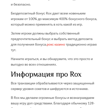
и безопасно.
Бездепозитный бонус Rox дает всем новеньким
игрокам от 100% до максимум 400% бонусного бонуса,
который можно применять в хоть какой из игр.
Затем игроки должны выбрать собственный
предпочтительный бонус и выбрать метод депозита
для получения бонуса.
рокс казино
традиционно играю
тут.
Начните играться, и вы обнаружите, что это просто и
выгодно во всех отношениях.
Информация про Rox
Все транзакции обрабатываются через защищенный
сервер уровня сокетов и шифруются в источнике.
В Rox мы делаем огромные бонусы и вознаграждаем
вашу игру доп средствами. Благодаря обычному 128-