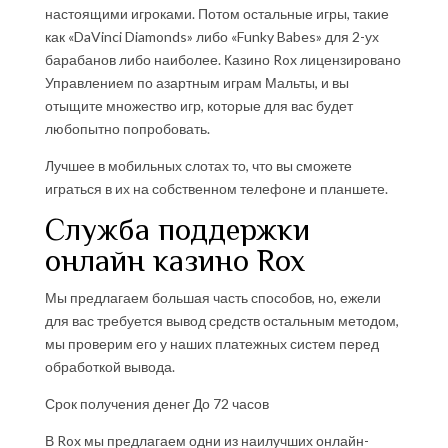
настоящими игроками. Потом остальные игры, такие
как «DaVinci Diamonds» либо «Funky Babes» для 2-ух
барабанов либо наиболее. Казино Rox лицензировано
Управлением по азартным играм Мальты, и вы
отыщите множество игр, которые для вас будет
любопытно попробовать.
Лучшее в мобильных слотах то, что вы сможете
играться в их на собственном телефоне и планшете.
Служба поддержки
онлайн казино Rox
Мы предлагаем большая часть способов, но, ежели
для вас требуется вывод средств остальным методом,
мы проверим его у наших платежных систем перед
обработкой вывода.
Срок получения денег До 72 часов
В Rox мы предлагаем одни из наилучших онлайн-