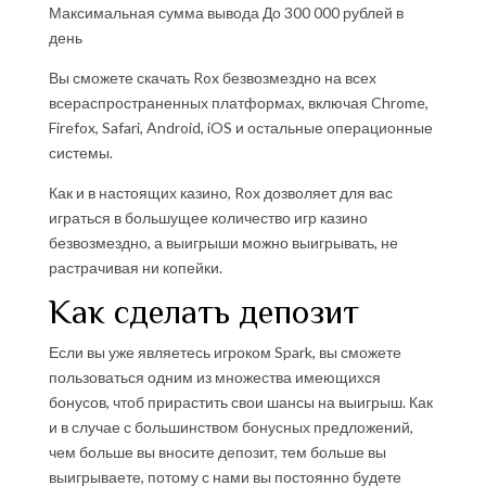
Максимальная сумма вывода До 300 000 рублей в
день
Вы сможете скачать Rox безвозмездно на всех
всераспространенных платформах, включая Chrome,
Firefox, Safari, Android, iOS и остальные операционные
системы.
Как и в настоящих казино, Rox дозволяет для вас
играться в большущее количество игр казино
безвозмездно, а выигрыши можно выигрывать, не
растрачивая ни копейки.
Как сделать депозит
Если вы уже являетесь игроком Spark, вы сможете
пользоваться одним из множества имеющихся
бонусов, чтоб прирастить свои шансы на выигрыш. Как
и в случае с большинством бонусных предложений,
чем больше вы вносите депозит, тем больше вы
выигрываете, потому с нами вы постоянно будете