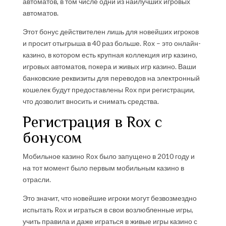
автоматов, в том числе одни из наилучших игровых
автоматов.
Этот бонус действителен лишь для новейших игроков
и просит отыгрыша в 40 раз больше. Rox – это онлайн-
казино, в котором есть крупная коллекция игр казино,
игровых автоматов, покера и живых игр казино. Ваши
банковские реквизиты для переводов на электронный
кошелек будут предоставлены Rox при регистрации,
что дозволит вносить и снимать средства.
Регистрация в Rox с
бонусом
Мобильное казино Rox было запущено в 2010 году и
на тот момент было первым мобильным казино в
отрасли.
Это значит, что новейшие игроки могут безвозмездно
испытать Rox и играться в свои возлюбленные игры,
учить правила и даже играться в живые игры казино с