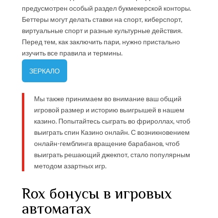
предусмотрен особый раздел букмекерской конторы.
Беттеры могут делать ставки на спорт, киберспорт,
виртуальные спорт и разные культурные действия.
Перед тем, как заключить пари, нужно пристально
изучить все правила и термины.
ЗЕРКАЛО
Мы также принимаем во внимание ваш общий
игровой размер и историю выигрышей в нашем
казино. Попытайтесь сыграть во фрироллах, чтоб
выиграть спин Казино онлайн. С возникновением
онлайн-гемблинга вращение барабанов, чтоб
выиграть решающий джекпот, стало популярным
методом азартных игр.
Rox бонусы в игровых
автоматах