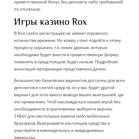
приветственный бонус без депозита либо требований
по отыгрышу.
Игры казино Rox
В Rox casino регистрация не займет огромного
количества времени. Но юзеру стоит подойти к этому
процессу серьезно, т.к. некие данные, которые
необходимо будет внести в приветственную форму,
поменять в предстоящем будет нельзя. Подробная
аннотация авторизации представлена далее:
Большинство банковских вариантов доступны для всех
депозитов и снятия средств, но у вас будет другой
вариант для хоть какого вывода ваших выигрышей, где
это применимо. Чтоб наслаждаться нашей игрой без
необходимости в приложении, выберите версию
1XBet для настольных компов либо мобильных
браузеров. Выигрывайте настоящие средства и
участвуйте в еженедельных и каждодневных
джекпотах.