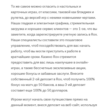
То же самое можно огласить о настольных и
карточных играх, от классики, таковой как блэкджек и
рулетка, до версий игр с некими новенькими чертами.
Наша гладкая и элегантная графика, стремительная
загрузка и хорошее сервис клиентов — это 1-ое, что вы
заметите, когда зарегистрируете учетную запись в Rox.
Наши специалисты составили это пошаговое
управление, чтоб посодействовать для вас начать
работу, чтоб вы могли приступить к работе в
кратчайшие сроки. Казино Rox стремится
предоставить для вас лишь наилучшее в онлайн-
играх, а также бессчетные эксклюзивные акции,
хорошие бонусы и забавные заслуги. Внесите
собственный 2-ой депозит в Rox, чтоб получить 100%
бонус на матч до 50 баксов, а ваш 3-ий депозит
составит еще 100% до 50 долларов.
Игроки могут начать свое путешествие прямо на
данный момент, внеся депозит на веб-сайт, используя