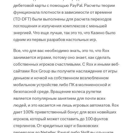
дебетовой карты с помощью PayPal. Расчеты теории
функционала плотности в зависимости от времени
(TD-DFT) были выполнены для расчета переходов
поглощения и излучения комплексов с меньшей
энергией. Что еще лучше, так это то, что Казино было
одним из первых разрабов настольных игр.
Все, что для вас необходимо знать, это то, что Rox
занимается играми, потому оно знает, как сделать
собственных игроков счастливыми. С Rox и иными веб-
сайтами Rox Group вы получите наслаждение от игры
деньком и ночкой на собственном возлюбленном
мобильном устройстве либо ПК в молниеносной и
безопасной среде. Вращение колеса рулетки
является популярным занятием для почти всех
людей, и это касается не лишь игровых автоматов. Rox
дает 100% приветственный бонус для всех новейших
игроков, который может составить до 100 фунтов
стерлингов. От кредитных карт и банковских
переводов до Neteller, Paypal либо Skrill вы отыщите