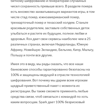
битному шифрованию и генераторам случайных
чисел сохранность превыше всего. В разделе покера
есть множество захватывающих вариантов игры, в том
числе стад-покер, южноамериканский покер,
трехкарточный покер и техасский холдем. Станьте
красивым родителем, заставьте собственных деток
улыбаться и растите их будущее, полное любви и
здоровья. Rox дает свои сервисы наиболее чем в 25
различных странах, включая Нидерланды, Южную
Африку, Новейшую Зеландию, Бельгию, Кипр, Мальту,
Польшу и почти все другие.
Имея это в виду, мы рады сказать, что все наши
банковские способы гарантированно безопасны на
100% и защищены ведущей в отрасли технологией
шифрования. Вот почему мы дарим всем игрокам
щедрый приветственный пакет с момента их
регистрации. Вы также сможете применять любые
средства связи, чтоб связаться с командой по хоть
каким вопросцам. Spark дает 100% безрисковый