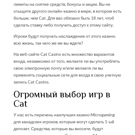
лимиты на снятие средств, бонусы и акции. Вы не
отыщите другого онлайн-казино в мире, в котором есть
больше, чем Cat. Для вас обязано быть 18 лет, чтоб
сделать ставку либо получить доступ к этому сайту.
Игроки будут получать наслаждение от этого казино
всю жизнь, так чего же же вы ждете?
На веб-сайте Cat Casino есть множество вариантов
входа, независимо от того, желаете ли вы употреблять
свою электронную почту и/или желаете ли вы
применять социальные сети для входа в свою учетную
запись Cat Casino.
Огромный выбор игр в
Cat
У нас есть перечень наилучших казино Microgaming
для канадских игроков, которые могут сделать 1-ый
депозит. Средства, которые вы вносите, будут