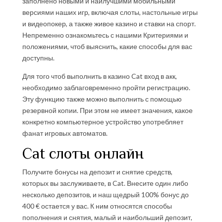
заполнено новыми и наилучшими мобильными
версиями наших игр, включая слоты, настольные игры
и видеопокер, а также живое казино и ставки на спорт.
Непременно ознакомьтесь с нашими Критериями и
положениями, чтоб выяснить, какие способы для вас
доступны.
Для того чтоб выполнить в казино Cat вход в акк,
необходимо заблаговременно пройти регистрацию.
Эту функцию также можно выполнить с помощью
резервной копии. При этом не имеет значения, какое
конкретно компьютерное устройство употребляет
фанат игровых автоматов.
Cat слоты онлайн
Получите бонусы на депозит и снятие средств,
которых вы заслуживаете, в Cat. Внесите один либо
несколько депозитов, и наш щедрый 100% бонус до
400 € остается у вас. К ним относятся способы
пополнения и снятия, малый и наибольший депозит,