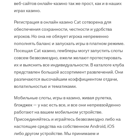
веб-сайтов онлайн-казино так же прост, как и в наших
играх казино.
Регистрация в онлайн казино Cat сотворена для
обеспечения сохранности, честности и удобства
игроков. Но она не обязует игрока непременно
пополнять баланс и запускать игры в платном режиме.
Посещая Cat казино, гемблеры могут запустить слоты
совсем безвозмездно, ежели желают протестировать
их и выяснить все индивидуальности. В каталоге клуба
представлен большой ассортимент развлечений. Они
различаются высочайшим коэффициентом отдачи,
волатильностью и тематиками.
Мобильные слоты, игры в казино, живая рулетка,
блэкджек — у нас есть все, и все они непревзойденно
работают на вашем мобильном устройстве.
Присоединяйтесь и играйтесь безвозмездно либо на
настоящие средства на собственном Android, iOS
либо другом устройстве. Мы принимаем и