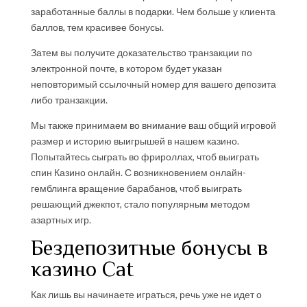
заработанные баллы в подарки. Чем больше у клиента
баллов, тем красивее бонусы.
Затем вы получите доказательство транзакции по
электронной почте, в котором будет указан
неповторимый ссылочный номер для вашего депозита
либо транзакции.
Мы также принимаем во внимание ваш общий игровой
размер и историю выигрышей в нашем казино.
Попытайтесь сыграть во фрироллах, чтоб выиграть
спин Казино онлайн. С возникновением онлайн-
гемблинга вращение барабанов, чтоб выиграть
решающий джекпот, стало популярным методом
азартных игр.
Бездепозитные бонусы в
казино Cat
Как лишь вы начинаете играться, речь уже не идет о