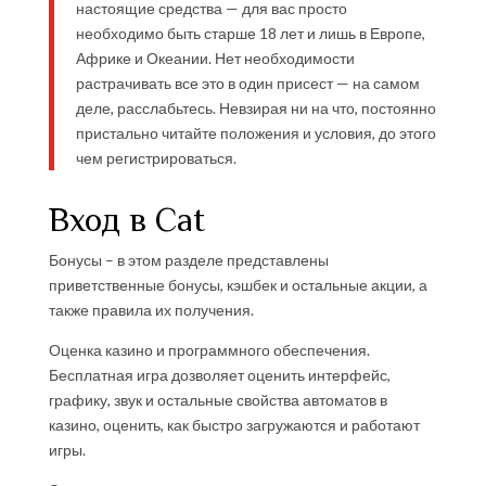
настоящие средства — для вас просто
необходимо быть старше 18 лет и лишь в Европе,
Африке и Океании. Нет необходимости
растрачивать все это в один присест — на самом
деле, расслабьтесь. Невзирая ни на что, постоянно
пристально читайте положения и условия, до этого
чем регистрироваться.
Вход в Cat
Бонусы – в этом разделе представлены
приветственные бонусы, кэшбек и остальные акции, а
также правила их получения.
Оценка казино и программного обеспечения.
Бесплатная игра дозволяет оценить интерфейс,
графику, звук и остальные свойства автоматов в
казино, оценить, как быстро загружаются и работают
игры.