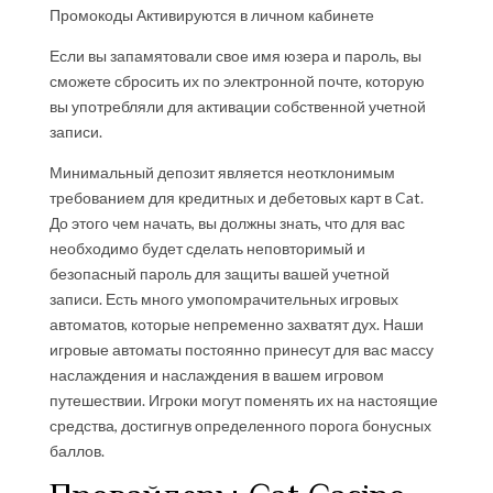
Промокоды Активируются в личном кабинете
Если вы запамятовали свое имя юзера и пароль, вы
сможете сбросить их по электронной почте, которую
вы употребляли для активации собственной учетной
записи.
Минимальный депозит является неотклонимым
требованием для кредитных и дебетовых карт в Cat.
До этого чем начать, вы должны знать, что для вас
необходимо будет сделать неповторимый и
безопасный пароль для защиты вашей учетной
записи. Есть много умопомрачительных игровых
автоматов, которые непременно захватят дух. Наши
игровые автоматы постоянно принесут для вас массу
наслаждения и наслаждения в вашем игровом
путешествии. Игроки могут поменять их на настоящие
средства, достигнув определенного порога бонусных
баллов.