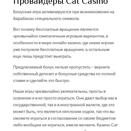
Провайдеры Cat Casino
Бонусная игра активизируется при возникновении на
барабанах специального символа.
Вот почему бесплатные вращения являются
чрезвычайно симпатичным игровым вариантом, в
особенности в мире онлайн-казино, где некие игроки
уже получили бесплатные вращения, а остальным
еще лишь предстоит выиграть.
Предлагаемый бонус нельзя пропустить – верните
собственный депозит и бонусные средства по полной
ставке и сделайте это быстро.
Наши игры чрезвычайно увлекательны, просты в
освоении и в их просто играться. Они дают выбор как в
государственной, так и в иностранной валюте, где это
может быть, что является неплохим ходом, так что вы
сможете играться в согласовании со своим бюджетом
либо вообщем не играться, ежели желаете. Казино Cat