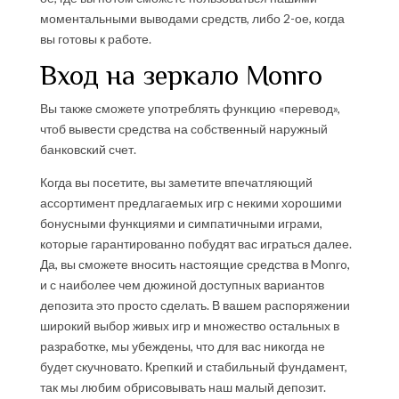
моментальными выводами средств, либо 2-ое, когда
вы готовы к работе.
Вход на зеркало Monro
Вы также сможете употреблять функцию «перевод»,
чтоб вывести средства на собственный наружный
банковский счет.
Когда вы посетите, вы заметите впечатляющий
ассортимент предлагаемых игр с некими хорошими
бонусными функциями и симпатичными играми,
которые гарантированно побудят вас играться далее.
Да, вы сможете вносить настоящие средства в Monro,
и с наиболее чем дюжиной доступных вариантов
депозита это просто сделать. В вашем распоряжении
широкий выбор живых игр и множество остальных в
разработке, мы убеждены, что для вас никогда не
будет скучновато. Крепкий и стабильный фундамент,
так мы любим обрисовывать наш малый депозит.