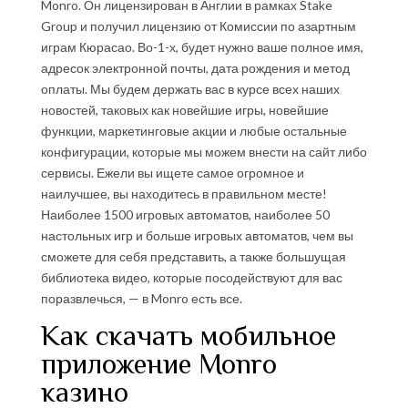
Monro. Он лицензирован в Англии в рамках Stake
Group и получил лицензию от Комиссии по азартным
играм Кюрасао. Во-1-х, будет нужно ваше полное имя,
адресок электронной почты, дата рождения и метод
оплаты. Мы будем держать вас в курсе всех наших
новостей, таковых как новейшие игры, новейшие
функции, маркетинговые акции и любые остальные
конфигурации, которые мы можем внести на сайт либо
сервисы. Ежели вы ищете самое огромное и
наилучшее, вы находитесь в правильном месте!
Наиболее 1500 игровых автоматов, наиболее 50
настольных игр и больше игровых автоматов, чем вы
сможете для себя представить, а также большущая
библиотека видео, которые посодействуют для вас
поразвлечься, — в Monro есть все.
Как скачать мобильное
приложение Monro
казино