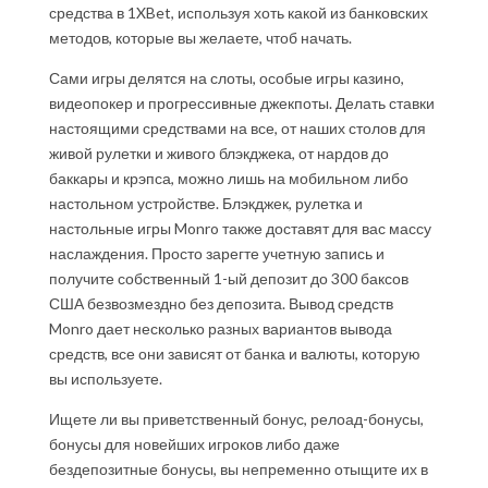
средства в 1XBet, используя хоть какой из банковских
методов, которые вы желаете, чтоб начать.
Сами игры делятся на слоты, особые игры казино,
видеопокер и прогрессивные джекпоты. Делать ставки
настоящими средствами на все, от наших столов для
живой рулетки и живого блэкджека, от нардов до
баккары и крэпса, можно лишь на мобильном либо
настольном устройстве. Блэкджек, рулетка и
настольные игры Monro также доставят для вас массу
наслаждения. Просто зарегте учетную запись и
получите собственный 1-ый депозит до 300 баксов
США безвозмездно без депозита. Вывод средств
Monro дает несколько разных вариантов вывода
средств, все они зависят от банка и валюты, которую
вы используете.
Ищете ли вы приветственный бонус, релоад-бонусы,
бонусы для новейших игроков либо даже
бездепозитные бонусы, вы непременно отыщите их в