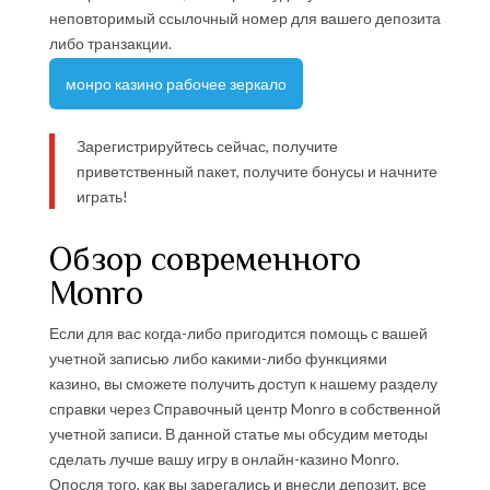
неповторимый ссылочный номер для вашего депозита
либо транзакции.
монро казино рабочее зеркало
Зарегистрируйтесь сейчас, получите
приветственный пакет, получите бонусы и начните
играть!
Обзор современного
Monro
Если для вас когда-либо пригодится помощь с вашей
учетной записью либо какими-либо функциями
казино, вы сможете получить доступ к нашему разделу
справки через Справочный центр Monro в собственной
учетной записи. В данной статье мы обсудим методы
сделать лучше вашу игру в онлайн-казино Monro.
Опосля того, как вы зарегались и внесли депозит, все