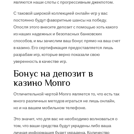
являются наши слоты с прогрессивным джекпотом.
С таковой широкой коллекцией онлайн-игр у вас
постоянно будут фаворитные шансы на победу.
Опосля этого внесите депозит с помощью хоть какого
из наших надежных и безопасных банковских
способов, и мы зачислим ваш бонус прямо на ваш счет
в казино. Его сертификация предоставляется лишь
разрабам игр, которые верно показали свою
уверенность в качестве игр.
Бонус на депозит в
казино Monro
Отличительной чертой Monro является то, что есть так
много различных методов играться не лишь онлайн,
но и на вашем мобильном телефоне.
Это значит, что для вас не необходимо волноваться о
том, что ваши средства будут украдены либо ваша
личная информация будет украдена. Количество