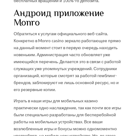
бесплатных вращений и 100%-го депозита.
Андроид приложение
Monro
Обратиться к услугам официального веб-сайта.
Конкретно в Monro casino зеркало работающее прямо
на данный момент стоит в первую очередь находить
новеньким. Администрация часто обновляет уже
имеющийся перечень. Делается это в связи с работой
служащих уже упомянутых учреждений. Сотрудники
организаций, которые смотрят за работой гемблинг-
брендов, заблокируют не лишь основной ресурс, но и
его резервные копии.
Играть в наши игры для мобильных казино
практически одно наслаждение, так как почти все игры
были специально разработаны для бесперебойной
работы на мобильных устройствах. Все ваши
возлюбленные игры и бонусы можно одномоментно
употреблять на мобильном устройстве. Но, до этого