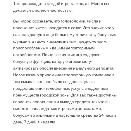
Так происходит в каждой игре казино, а в Monro все
делается с полной честностью.
Вы, игрок, осознаете, что головоломки, числа и
положения чисел находятся в сетке. Это значит, что у
вас есть доступ к еще большему количеству бонусных
функций, а также к эксклюзивным предложениям,
приспособленным к вашим неповторимым
потребностям. Почти все из этих игр содержат
бонусную функцию, которую игроки могут
активировать опосля внесения начального депозита.
Новое казино припоминает телефонную компанию в
том смысле, что оно было создано с целью
предоставления телефонных услуг с внедрением
преимуществ городской зоны. Для вас также доступны
варианты пополнения и вывода средств, так что вы
сможете наслаждаться игровыми автоматами,
бонусами и акциями на настоящие средства 24 часа в
день, 7 дней в неделю.