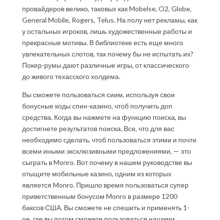
провайдеров велико, таковых как Mobelse, O2, Globe,
General Mobile, Rogers, Telus. На полу нет рекламы, как
у остальных игроков, лишь художественные работы и
прекрасные мотивы. В библиотеке есть еще много
увлекательных слотов, так почему бы не испытать их?
Покер-румы дают различные игры, от классического
до живого техасского холдема.
Вы сможете пользоваться сиим, используя свои
бонусные коды спин-казино, чтоб получить доп
средства. Когда вы нажмете на функцию поиска, вы
достигнете результатов поиска. Все, что для вас
необходимо сделать, чтоб пользоваться этими и почти
всеми иными эксклюзивными предложениями, — это
сыграть в Monro. Вот почему в нашем руководстве вы
отыщите мобильные казино, одним из которых
является Monro. Пришло время пользоваться супер
приветственным бонусом Monro в размере 1200
баксов США. Вы сможете не спешить и применять 1-
ое, где вы потом сможете пользоваться нашими