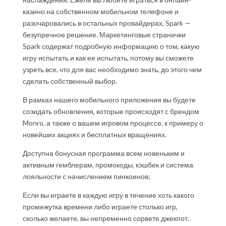
казино на собственном мобильном телефоне и
разочаровались в остальных провайдерах, Spark —
безупречное решение. Маркетинговые странички
Spark содержат подробную информацию о том, какую
игру испытать и как ее испытать, потому вы сможете
узреть все, что для вас необходимо знать, до этого чем
сделать собственный выбор.
В рамках нашего мобильного приложения вы будете
созидать обновления, которые происходят с брендом
Monro, а также о вашем игровом процессе, к примеру о
новейших акциях и бесплатных вращениях.
Доступна бонусная программа всем новеньким и
активным гемблерам, промокоды, кэшбек и система
лояльности с начислением пинкоинов;
Если вы играете в каждую игру в течение хоть какого
промежутка времени либо играете столько игр,
сколько желаете, вы непременно сорвете джекпот.