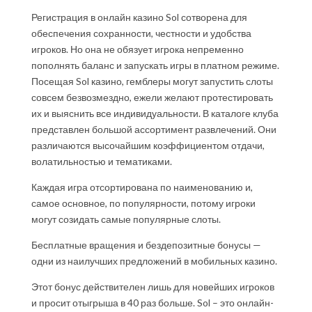
Регистрация в онлайн казино Sol сотворена для
обеспечения сохранности, честности и удобства
игроков. Но она не обязует игрока непременно
пополнять баланс и запускать игры в платном режиме.
Посещая Sol казино, гемблеры могут запустить слоты
совсем безвозмездно, ежели желают протестировать
их и выяснить все индивидуальности. В каталоге клуба
представлен большой ассортимент развлечений. Они
различаются высочайшим коэффициентом отдачи,
волатильностью и тематиками.
Каждая игра отсортирована по наименованию и,
самое основное, по популярности, потому игроки
могут созидать самые популярные слоты.
Бесплатные вращения и бездепозитные бонусы —
одни из наилучших предложений в мобильных казино.
Этот бонус действителен лишь для новейших игроков
и просит отыгрыша в 40 раз больше. Sol – это онлайн-