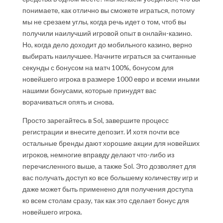
понимаете, как отлично вы сможете играться, потому
мы не срезаем углы, когда речь идет о том, чтоб вы
получили наилучший игровой опыт в онлайн-казино.
Но, когда дело доходит до мобильного казино, верно
выбирать наилучшее. Начните играться за считанные
секунды с бонусом на матч 100%, бонусом для
новейшего игрока в размере 1000 евро и всеми иными
нашими бонусами, которые принудят вас
ворачиваться опять и снова.
Просто зарегайтесь в Sol, завершите процесс
регистрации и внесите депозит. И хотя почти все
остальные бренды дают хорошие акции для новейших
игроков, немногие вправду делают что-либо из
перечисленного выше, а также Sol. Это дозволяет для
вас получать доступ ко все большему количеству игр и
даже может быть применено для получения доступа
ко всем столам сразу, так как это сделает бонус для
новейшего игрока.