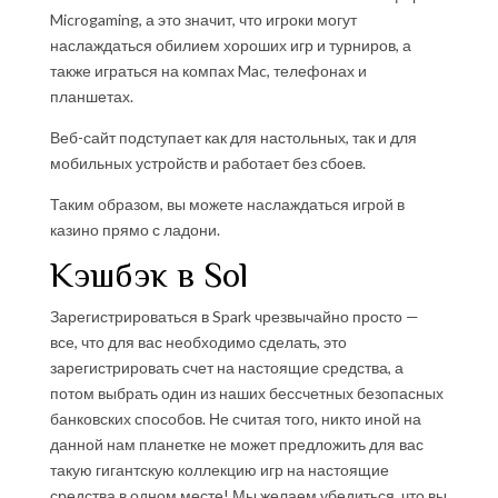
Microgaming, а это значит, что игроки могут
наслаждаться обилием хороших игр и турниров, а
также играться на компах Mac, телефонах и
планшетах.
Веб-сайт подступает как для настольных, так и для
мобильных устройств и работает без сбоев.
Таким образом, вы можете наслаждаться игрой в
казино прямо с ладони.
Кэшбэк в Sol
Зарегистрироваться в Spark чрезвычайно просто —
все, что для вас необходимо сделать, это
зарегистрировать счет на настоящие средства, а
потом выбрать один из наших бессчетных безопасных
банковских способов. Не считая того, никто иной на
данной нам планетке не может предложить для вас
такую гигантскую коллекцию игр на настоящие
средства в одном месте! Мы желаем убедиться, что вы