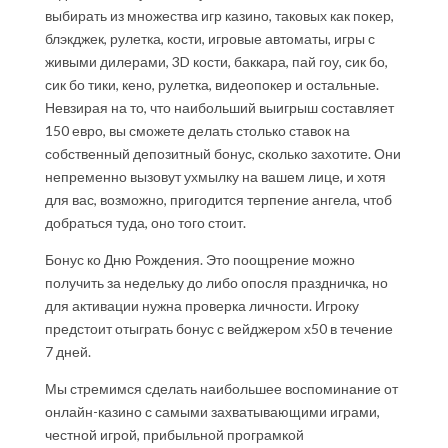
выбирать из множества игр казино, таковых как покер,
блэкджек, рулетка, кости, игровые автоматы, игры с
живыми дилерами, 3D кости, баккара, пай гоу, сик бо,
сик бо тики, кено, рулетка, видеопокер и остальные.
Невзирая на то, что наибольший выигрыш составляет
150 евро, вы сможете делать столько ставок на
собственный депозитный бонус, сколько захотите. Они
непременно вызовут ухмылку на вашем лице, и хотя
для вас, возможно, пригодится терпение ангела, чтоб
добраться туда, оно того стоит.
Бонус ко Дню Рождения. Это поощрение можно
получить за недельку до либо опосля праздничка, но
для активации нужна проверка личности. Игроку
предстоит отыграть бонус с вейджером х50 в течение
7 дней.
Мы стремимся сделать наибольшее воспоминание от
онлайн-казино с самыми захватывающими играми,
честной игрой, прибыльной програмкой