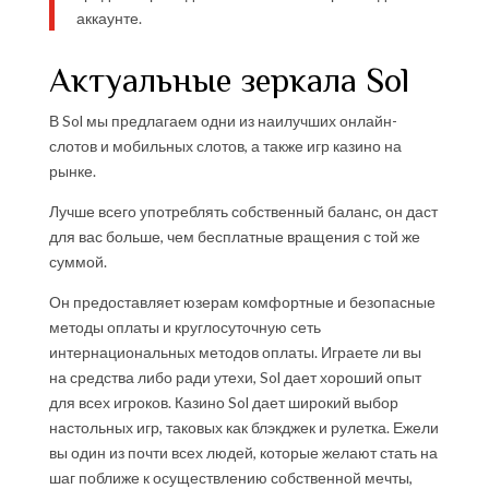
аккаунте.
Актуальные зеркала Sol
В Sol мы предлагаем одни из наилучших онлайн-
слотов и мобильных слотов, а также игр казино на
рынке.
Лучше всего употреблять собственный баланс, он даст
для вас больше, чем бесплатные вращения с той же
суммой.
Он предоставляет юзерам комфортные и безопасные
методы оплаты и круглосуточную сеть
интернациональных методов оплаты. Играете ли вы
на средства либо ради утехи, Sol дает хороший опыт
для всех игроков. Казино Sol дает широкий выбор
настольных игр, таковых как блэкджек и рулетка. Ежели
вы один из почти всех людей, которые желают стать на
шаг поближе к осуществлению собственной мечты,