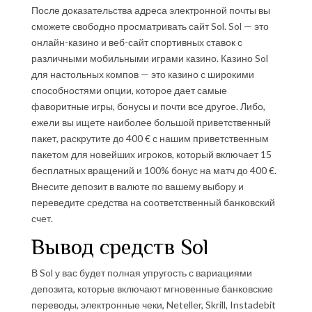
После доказательства адреса электронной почты вы
сможете свободно просматривать сайт Sol. Sol — это
онлайн-казино и веб-сайт спортивных ставок с
различными мобильными играми казино. Казино Sol
для настольных компов — это казино с широкими
способностями опции, которое дает самые
фаворитные игры, бонусы и почти все другое. Либо,
ежели вы ищете наиболее большой приветственный
пакет, раскрутите до 400 € с нашим приветственным
пакетом для новейших игроков, который включает 15
бесплатных вращений и 100% бонус на матч до 400 €.
Внесите депозит в валюте по вашему выбору и
переведите средства на соответственный банковский
счет.
Вывод средств Sol
В Sol у вас будет полная упругость с вариациями
депозита, которые включают мгновенные банковские
переводы, электронные чеки, Neteller, Skrill, Instadebit