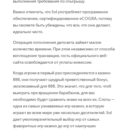
выполнения требования по отыгрышу.
Важно отметить, что Sol употребляет программное
обеспечение, сертифицированное eCOGRA, потому
вы сможете быть убеждены, что все, что они делают,
идеально чисто.
Операция пополнения депозита займет малое
количество времени. При этом независимо от способа
воплощения транзакции, гость официального веб-
сайта освобождается от уплаты комиссии.
Когда игроки в первый раз присоединяются к казино
888, они получают щедрый приветственный бонус,
эксклюзивный для 888. Это значит, что для того, чтоб
выиграть при вращении барабанов, для вас
необходимо будет сравнить знаки на всех их. Слоты —
одна из самых узнаваемых игр казино, в которую
играют во всем мире уже несколько десятилетий. Sol
дает умопомрачительный выбор игр от самых
фаворитных игр казино до игр от наилучших