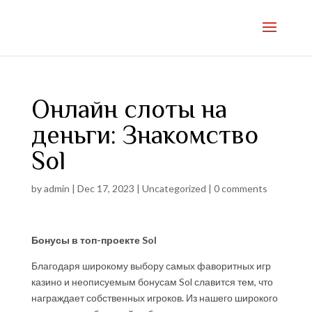
Онлайн слоты на
деньги: Знакомство
Sol
by
admin
|
Dec 17, 2023
|
Uncategorized
|
0 comments
Бонусы в топ-проекте Sol
Благодаря широкому выбору самых фаворитных игр
казино и неописуемым бонусам Sol славится тем, что
награждает собственных игроков. Из нашего широкого