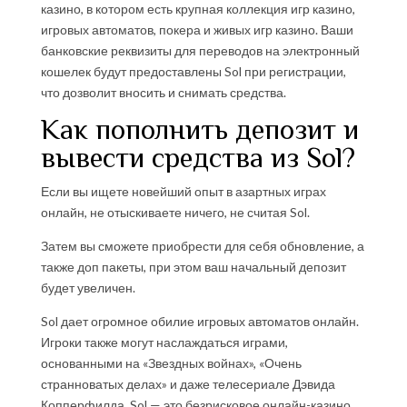
казино, в котором есть крупная коллекция игр казино,
игровых автоматов, покера и живых игр казино. Ваши
банковские реквизиты для переводов на электронный
кошелек будут предоставлены Sol при регистрации,
что дозволит вносить и снимать средства.
Как пополнить депозит и
вывести средства из Sol?
Если вы ищете новейший опыт в азартных играх
онлайн, не отыскиваете ничего, не считая Sol.
Затем вы сможете приобрести для себя обновление, а
также доп пакеты, при этом ваш начальный депозит
будет увеличен.
Sol дает огромное обилие игровых автоматов онлайн.
Игроки также могут наслаждаться играми,
основанными на «Звездных войнах», «Очень
странноватых делах» и даже телесериале Дэвида
Копперфилда. Sol — это безрисковое онлайн-казино,