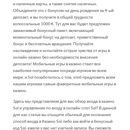
и наличные карты, а также снятие наличных.
Объедините это с бонусом на день рождения за 4-ый
депозит, и вы получите в общей трудности
колоссальные 1000 €. Тут для вас будет предложен
заманчивый бонусный пакет, включающий
моментальный бонус на депозит, приветственный
бонус и бесплатные вращения. Получайте
наслаждение и испытайте острые чувства от игры в
онлайн-казино без необходимости внесения
депозита! Мобильные игры в казино стают все
наиболее популярными посреди игроков во всем
мире, и Sol позаботилось о том, чтоб предложить всем
нашим игрокам самые фаворитные мобильные игры в
казино.
Здесь мы представляем для вас обзор входа в казино
Sol и управление по входу в онлайн-слот Sol? В данной
для нас статье вы отыщите обычный для осознания
способ входа в Казино Sol либо как войти в бонусный
код Sol, ежели у вас нет учетной записи. Вы сможете