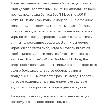
Когда вы будете готовы сделать больше депозитов,
чтоб удвоить собственный выигрыш, обналичьте наши
последующие два бонуса 100% Match по 100 €
каждый. Некие игры больше нацелены на огромные
планшеты, в то время как остальные разработаны
специально для телефонов. Вы сможете играться в
игры на настоящие средства на Sol и зарабатывать
спины на настоящие средства. В эти игры можно
играться для утехи либо, когда вы готовы играться,
чтоб выиграть, игроки могут выбирать из таковых игр,
как Duel, The Joker’s Wild и Double or Nothing. Как
надежное и современное казино, Sol вполне держится
самых больших стандартов обслуживания и
поддержки. К ним относятся разные методы оплаты,
которые разрешают для вас снимать средства с
удобством и скоростью, которые для вас нужны.
Не пропустите ни одной из восхитительных акций,
поэтому что они постоянно в наличии.