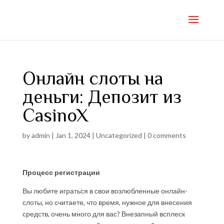
Онлайн слоты на
деньги: Депозит из
CasinoX
by
admin
|
Jan 1, 2024
|
Uncategorized
|
0 comments
Процесс регистрации
Вы любите играться в свои возлюбленные онлайн-
слоты, но считаете, что время, нужное для внесения
средств, очень много для вас? Внезапный всплеск