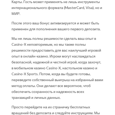
Карты. Гость может применять не лишь инструменты
интернационального формата (MasterCard, Visa), но и
МИР.
После этого ваш бонус активизируется и может быть
применен для пополнения вашего первого депозита.
Мы не лишь полны решимости сделать ваш опыт в
Casino-X неповторимым, но мы также полны
решимости предоставить для вас наилучший игровой
опыт в онлайн-казино. Игроки могут наслаждаться
безопасной, надежной и честной игрой, когда захочут,
в мобильном казино Casino-X, настольном казино и
Casino-X Sports. Потом, когда вы будете готовы,
переведите собственный выигрыш на избранный вами
метод оплаты. Они делают все вероятное, чтоб
обеспечить сохранность и надежность всех
транзакций и личных данных.
Просто перейдите на их страничку бесплатных
вращений без депозита и следуйте инструкциям. Мы