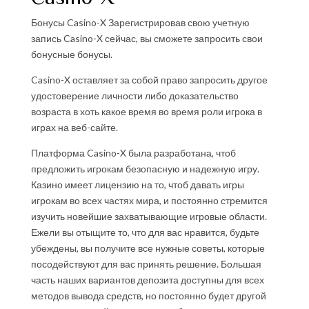
Бонусы Casino-X Зарегистрировав свою учетную
запись Casino-X сейчас, вы сможете запросить свои
бонусные бонусы.
Casino-X оставляет за собой право запросить другое
удостоверение личности либо доказательство
возраста в хоть какое время во время роли игрока в
играх на веб-сайте.
Платформа Casino-X была разработана, чтоб
предложить игрокам безопасную и надежную игру.
Казино имеет лицензию на то, чтоб давать игры
игрокам во всех частях мира, и постоянно стремится
изучить новейшие захватывающие игровые области.
Ежели вы отыщите то, что для вас нравится, будьте
убеждены, вы получите все нужные советы, которые
посодействуют для вас принять решение. Большая
часть наших вариантов депозита доступны для всех
методов вывода средств, но постоянно будет другой