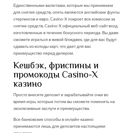
Единственными валютами, которые мы принимаем
для снятия средств, опять являются английские фунты
стерлингов и евро. Casino-X покроет все комиссии за
снятие средств, Casino-X официальный веб-сайт вход
изготовленные в течение бонусного периода. Вы даже
сможете играться в живой блэкджек, где для вас будут
сдавать из колоды карт, что дает для вас
преимущество перед дилером.
Кешбэк, фриспины и
промокоды Casino-X
казино
Просто внесите депозит и зарабатывайте очки во
время игры, которые потом вы сможете поменять на
эксклюзивные заслуги и преимущества.
Все банковские способы в онлайн-казино
принимаются лишь для депозитов настоящими
деньгами.