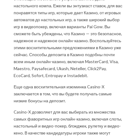
настольного компа. Ежели вы энтузиаст ставок, для вас
понравятся типы игр, которые дает Казино, от игровых
автоматов до настольных игр, а также широкий выбор
игр в видеопокер, включая варианты Pai Gow. Вы
сможете быть убеждены, что Казино — это безопасное,
надежное и надежное онлайн-казино. Воспользуйтесь
этими восхитительными предложениями в Казино уже
сейчас. Способы депозита в Казино подобны почти
всем иным онлайн-казино, включая MasterCard, Visa,
Maestro, Paysafecard, Ukash, Neteller, Click2Pay,
EcoCard, Sofort, Entropay и Instadebit.
Еще одна восхитительная изюминка Casino-X
заключается в том, что вы будете получать самые
низкие бонусы на депозит.
Casino-X дозволяет для вас выбирать из множества
самых фаворитных игр онлайн-казино, включая слоты,
настольный и видео-покер, блэкджек, рулетку и видео-
кено. В качестве кандидатуры игроки также могут