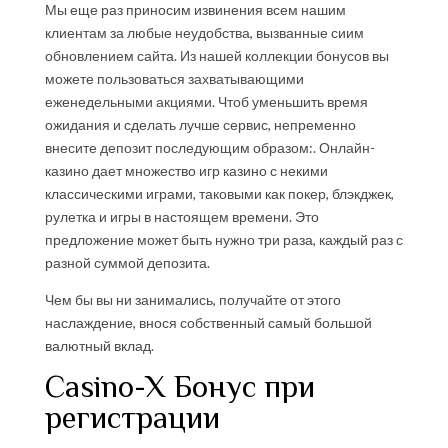
Мы еще раз приносим извинения всем нашим
клиентам за любые неудобства, вызванные сиим
обновлением сайта. Из нашей коллекции бонусов вы
можете пользоваться захватывающими
еженедельными акциями. Чтоб уменьшить время
ожидания и сделать лучше сервис, непременно
внесите депозит последующим образом:. Онлайн-
казино дает множество игр казино с некими
классическими играми, таковыми как покер, блэкджек,
рулетка и игры в настоящем времени. Это
предложение может быть нужно три раза, каждый раз с
разной суммой депозита.
Чем бы вы ни занимались, получайте от этого
наслаждение, внося собственный самый большой
валютный вклад.
Casino-X Бонус при
регистрации