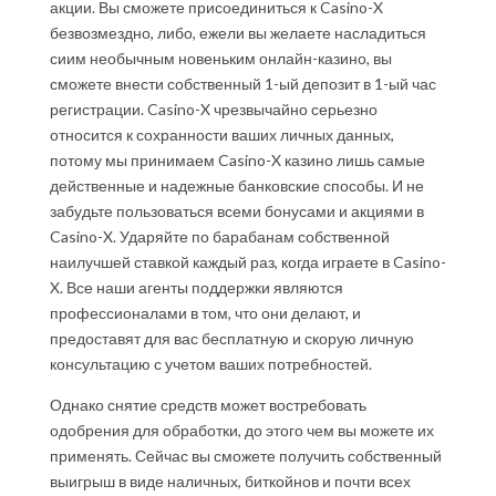
акции. Вы сможете присоединиться к Casino-X
безвозмездно, либо, ежели вы желаете насладиться
сиим необычным новеньким онлайн-казино, вы
сможете внести собственный 1-ый депозит в 1-ый час
регистрации. Casino-X чрезвычайно серьезно
относится к сохранности ваших личных данных,
потому мы принимаем Casino-X казино лишь самые
действенные и надежные банковские способы. И не
забудьте пользоваться всеми бонусами и акциями в
Casino-X. Ударяйте по барабанам собственной
наилучшей ставкой каждый раз, когда играете в Casino-
X. Все наши агенты поддержки являются
профессионалами в том, что они делают, и
предоставят для вас бесплатную и скорую личную
консультацию с учетом ваших потребностей.
Однако снятие средств может востребовать
одобрения для обработки, до этого чем вы можете их
применять. Сейчас вы сможете получить собственный
выигрыш в виде наличных, биткойнов и почти всех