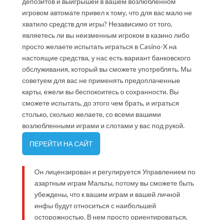
депозитов и выигрышей в вашем возлюбленном
игровом автомате привел к тому, что для вас мало не
хватило средств для игры? Независимо от того,
являетесь ли вы неизменным игроком в казино либо
просто желаете испытать играться в Casino-X на
настоящие средства, у нас есть вариант банковского
обслуживания, который вы сможете употреблять. Мы
советуем для вас не применять предоплаченные
карты, ежели вы беспокоитесь о сохранности. Вы
сможете испытать, до этого чем брать, и играться
столько, сколько желаете, со всеми вашими
возлюбленными играми и слотами у вас под рукой.
ПЕРЕЙТИ НА САЙТ
Он лицензирован и регулируется Управлением по
азартным играм Мальты, потому вы сможете быть
убеждены, что к вашим играм и вашей личной
инфы будут относиться с наибольшей
осторожностью. В нем просто ориентироваться,