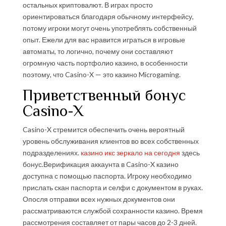
остальных криптовалют. В играх просто
ориентироваться благодаря обычному интерфейсу,
потому игроки могут очень употреблять собственный
опыт. Ежели для вас нравится играться в игровые
автоматы, то логично, почему они составляют
огромную часть портфолио казино, в особенности
поэтому, что Casino-X — это казино Microgaming.
Приветственный бонус
Casino-X
Casino-X стремится обеспечить очень вероятный
уровень обслуживания клиентов во всех собственных
подразделениях.
казино икс зеркало на сегодня
здесь
бонус.Верификация аккаунта в Casino-X казино
доступна с помощью паспорта. Игроку необходимо
прислать скан паспорта и селфи с документом в руках.
Опосля отправки всех нужных документов они
рассматриваются службой сохранности казино. Время
рассмотрения составляет от пары часов до 2-3 дней.