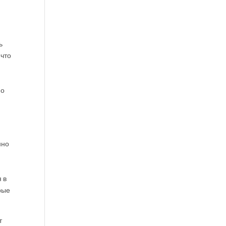
ь
 что
 о
нно
а
 в
рые
т