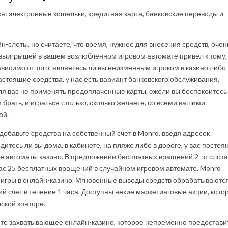
: электронные кошельки, кредитная карта, банковские переводы и
-слоты, но считаете, что время, нужное для внесения средств, очен
 выигрышей в вашем возлюбленном игровом автомате привел к тому,
ависимо от того, являетесь ли вы неизменным игроком в казино либо
астоящие средства, у нас есть вариант банковского обслуживания,
ля вас не применять предоплаченные карты, ежели вы беспокоитесь
 брать, и играться столько, сколько желаете, со всеми вашими
ой.
 добавьте средства на собственный счет в Monro, введя адресок
итесь ли вы дома, в кабинете, на пляже либо в дороге, у вас постоя
ые автоматы казино. В предложении бесплатных вращений 2-го слот
вас 25 бесплатных вращений в случайном игровом автомате. Monro
 игры в онлайн-казино. Мгновенные выводы средств обрабатываются
ий счет в течение 1 часа. Доступны некие маркетинговые акции, кото
ской конторе.
ете захватывающее онлайн-казино, которое непременно предостави