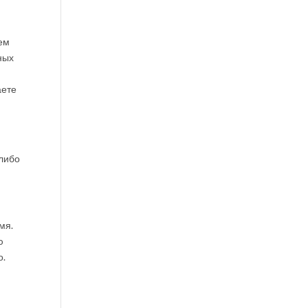
чем
ных
аете
 либо
мя.
o
о.