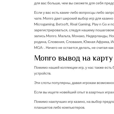
для вас больше, чем вы сможете для себя предс
Если у вас есть какие-либо вопросцы либо запр
чате. Monro дает широкий выбор игр для казино
Microgaming, Betsoft, Rival Gaming, Play n Go и
зарегистрироваться, следуя нашему пошаговому
запись Monro. Мальта, Монако, Нидерланды, Но
родина, Словения, Словакия, Южная Африка, И
MGA: . Ничего не остается делать, не считая ка
Monro вывод на карту
Помимо нашей коллекции игр, у нас также есть 
устройств.
Эти слоты популярны, давая игрокам возможнос
Если вы ищете новейший опыт в азартных играх 
Помимо наилучших игр казино, на выбор предла
планшетов либо компьютеров.