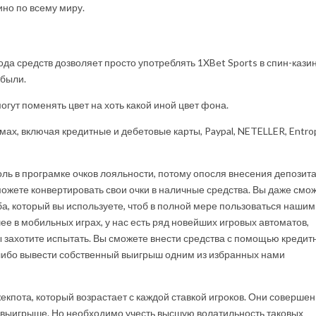
ино по всему миру.
да средств дозволяет просто употреблять 1XBet Sports в спин-кази
ибыли.
могут поменять цвет на хоть какой иной цвет фона.
х, включая кредитные и дебетовые карты, Paypal, NETELLER, Entro
ль в програмке очков лояльности, потому опосля внесения депозита
ожете конвертировать свои очки в наличные средства. Вы даже смо
ба, который вы используете, чтоб в полной мере пользоваться нашим
е в мобильных играх, у нас есть ряд новейших игровых автоматов,
вы захотите испытать. Вы сможете внести средства с помощью кредит
 либо вывести собственный выигрыш одним из избранных нами
кпота, который возрастает с каждой ставкой игроков. Они соверше
м выигрыше. Но необходимо учесть высшую волатильность таковых