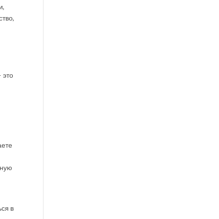
и,
ство,
 это
аете
жную
ся в