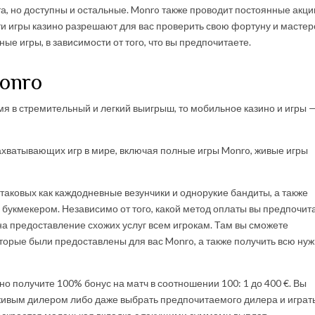
та, но доступны и остальные. Monro также проводит постоянные акци
и игры казино разрешают для вас проверить свою фортуну и мастер
ые игры, в зависимости от того, что вы предпочитаете.
onro
я в стремительный и легкий выигрыш, то мобильное казино и игры —
захватывающих игр в мире, включая полные игры Monro, живые игры
таковых как каждодневные везунчики и однорукие бандиты, а также
букмекером. Независимо от того, какой метод оплаты вы предпочит
на предоставление схожих услуг всем игрокам. Там вы сможете
торые были предоставлены для вас Monro, а также получить всю ну
о получите 100% бонус на матч в соотношении 100: 1 до 400 €. Вы
живым дилером либо даже выбрать предпочитаемого дилера и играть