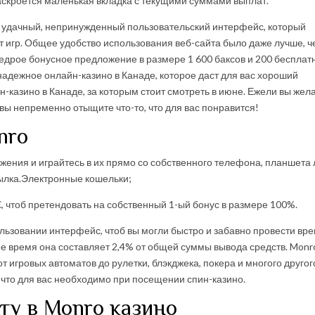
раскроется маленькая вкладка с текущими суммами выплат.
т удачный, непринужденный пользовательский интерфейс, который
 игр. Общее удобство использования веб-сайта было даже лучше, 
 щедрое бонусное предложение в размере 1 600 баксов и 200 бесплат
надежное онлайн-казино в Канаде, которое даст для вас хороший
-казино в Канаде, за которым стоит смотреть в июне. Ежели вы жел
 вы непременно отыщите что-то, что для вас понравится!
nro
ения и играйтесь в их прямо со собственного телефона, планшета
ылка.Электронные кошельки;
, чтоб претендовать на собственный 1-ый бонус в размере 100%.
ьзовании интерфейс, чтоб вы могли быстро и забавно провести вре
ее время она составляет 2,4% от общей суммы вывода средств. Monr
т игровых автоматов до рулетки, блэкджека, покера и многого другог
, что для вас необходимо при посещении спин-казино.
ту в Monro казино