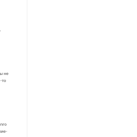
.
ы не
-то
onro
кие-