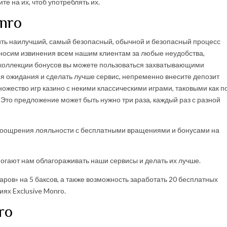
е на их, чтоб употреблять их.
nro
ить наилучший, самый безопасный, обычной и безопасный процесс
иносим извинения всем нашим клиентам за любые неудобства,
 коллекции бонусов вы можете пользоваться захватывающими
 ожидания и сделать лучше сервис, непременно внесите депозит
жество игр казино с некими классическими играми, таковыми как п
 Это предложение может быть нужно три раза, каждый раз с разной
 поощрения лояльности с бесплатными вращениями и бонусами на
огают нам облагораживать наши сервисы и делать их лучше.
аров» на 5 баксов, а также возможность заработать 20 бесплатных
ях Exclusive Monro.
ro