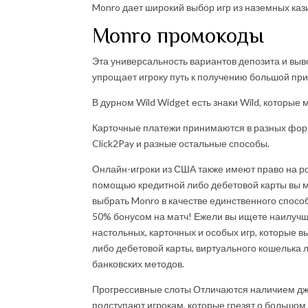
Monro дает широкий выбор игр из наземных каз
Monro промокоды
Эта универсальность вариантов депозита и выво
упрощает игроку путь к получению большой пр
В дурном Wild Widget есть знаки Wild, которые 
Карточные платежи принимаются в разных форма
Click2Pay и разные остальные способы.
Онлайн-игроки из США также имеют право на ро
помощью кредитной либо дебетовой карты вы м
выбрать Monro в качестве единственного спосо
50% бонусом на матч! Ежели вы ищете наилучше
настольных, карточных и особых игр, которые 
либо дебетовой карты, виртуального кошелька
банковских методов.
Прогрессивные слоты Отличаются наличием дже
подступают игрокам, которые грезят о большо