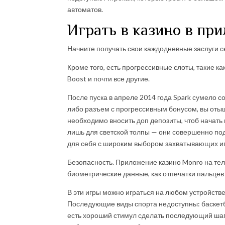
автоматов.
Играть в казино в пр
Начните получать свои каждодневные заслуги с
Кроме того, есть прогрессивные слоты, такие ка
Boost и почти все другие.
После пуска в апреле 2014 года Spark сумело с
либо разъем с прогрессивным бонусом, вы отыщит
необходимо вносить доп депозиты, чтоб начать
лишь для светской толпы — они совершенно под
для себя с широким выбором захватывающих игр 
Безопасность. Приложение казино Monro на те
биометрические данные, как отпечатки пальцев
В эти игры можно играться на любом устройств
Последующие виды спорта недоступны: баскетбо
есть хороший стимул сделать последующий шаг 