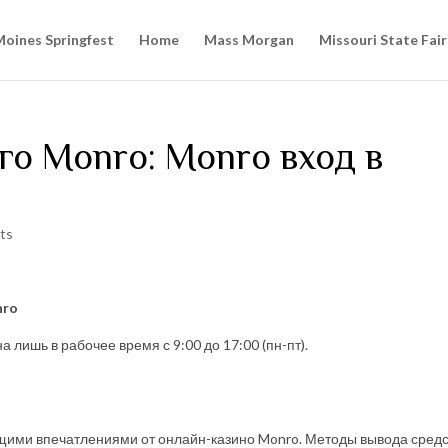
oines Springfest
Home
Mass Morgan
Missouri State Fair
о Monro: Monro вход в
ts
nro
 лишь в рабочее время с 9:00 до 17:00 (пн-пт).
щими впечатлениями от онлайн-казино Monro. Методы вывода средс