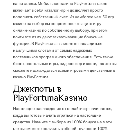
ваши ставки. Мобильное казино PlayFortuna также
включает в себя каталог игр и дозволяет просто
пополнять собственный счет. Из наиболее чем 50 игр
казино на выбор вы непременно отыщите игру
онлайн-казино по собственному выбору, при этом
почти все из их дают захватывающие бонусные
функции. В PlayFortuna вы можете насладиться
наилучшими слотами от самых надежных
поставщиков программного обеспечения. Есть также
бинго, настольные игры, видеопокер и кости, так что вы
сможете наслаждаться всеми игровыми действиями в
казино PlayFortuna.
Джекпоты в
PlayFortunaКазино
Настоящее наслаждение от онлайн-игр начинается,
когда вы готовы начать играться на настоящие
средства. Начните с выбора из 100% бонуса на матч,
где вы сможете получить в общей трудности 100%