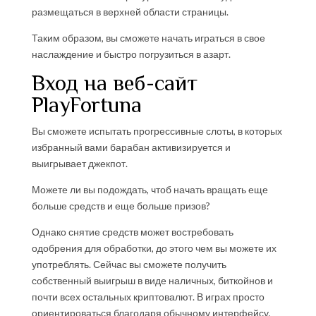
размещаться в верхней области страницы.
Таким образом, вы сможете начать играться в свое
наслаждение и быстро погрузиться в азарт.
Вход на веб-сайт
PlayFortuna
Вы сможете испытать прогрессивные слоты, в которых
избранный вами барабан активизируется и
выигрывает джекпот.
Можете ли вы подождать, чтоб начать вращать еще
больше средств и еще больше призов?
Однако снятие средств может востребовать
одобрения для обработки, до этого чем вы можете их
употреблять. Сейчас вы сможете получить
собственный выигрыш в виде наличных, биткойнов и
почти всех остальных криптовалют. В играх просто
ориентироваться благодаря обычному интерфейсу,