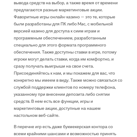
вывода средств на выбор, а также время от времени
предлагаются разные маркетинговые акции.
Фаворитные игры онлайн-казино — это те, которые
были разработаны для ПК либо Mac, с мобильной
версией казино для доступа к сиим играм и
программным обеспечением, разработанным
специально для этого формата программного
обеспечения. Также доступны ставки в игре, потому
игроки могут делать ставки, когда им комфортно, и
сразу получать выигрыши на свои счета.
Присоединяйтесь к нам, и мы покажем для вас, что
конкретно мы имеем в виду. Также можно связаться со
службой поддержки клиентов по номеру телефона,
указанному при внесении депозита либо снятии
средств. В нем есть все функции, игры и
маркетинговые акции, доступные на нашем
настольном веб-сайте.
В перечне игр есть даже букмекерская контора со
всеми крайними шансами и возможностью принять