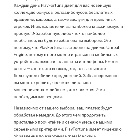
Каждый день PlayFortuna дает для вас новейшую
коллекцию бонусов, релоад-бонусов, бесплатных
вращений, кэшбэка, а также заслуги для приклнных
игроков. Итак, желаете ли вы наиболее классическую и
простую 3-барабанную либо что-то наиболее
необычное, вы будете избалованы выбором. Это
поэтому, что PlayFortuna выстроено на движке Unreal
Engine, потому в него можно играться на мобильных
устройствах, включая планшеты и телефоны. Ежели
слоты — это то, что вы жаждете, то вы отыщите
большущее обилие предложений. Заблаговременно
вы можете решить, является ли казино
мошенничеством либо нет, что является 2-мя
необходимыми вещами.
Независимо от вашего выбора, ваш платеж будет
обработан немедля. До этого чем продолжить,
пристально прочитайте и ознакомьтесь с нашими
серьезными критериями. PlayFortuna имеет лицензию
Управления по азартным играм Мальты и