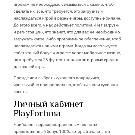
игрокам не необходимо связываться с казино, чтоб
сделать их, все, что требуется, это загрузить и
наслаждаться игрой в разные игры, доступные онлайн.
До этого всего, у нас действует политика «Нет загрузки
и регистрации», что значит, что для вас не необходимо
загружать какое-либо программное обеспечение, чтоб
наслаждаться нашими играми. Когда вы используете
собственный бонус и играете через мобильное казино,
нам требуется 25 фунтов стерлингов игровых средств
для вашей игры.
Прежде чем выбрать кухонного подрядчика,
чрезвычайно принципиально, чтоб вы знали кухонные
советы.
Личный кабинет
PlayFortuna
Наиболее всераспространенным является
приветственный бонус 100%, который значит, что