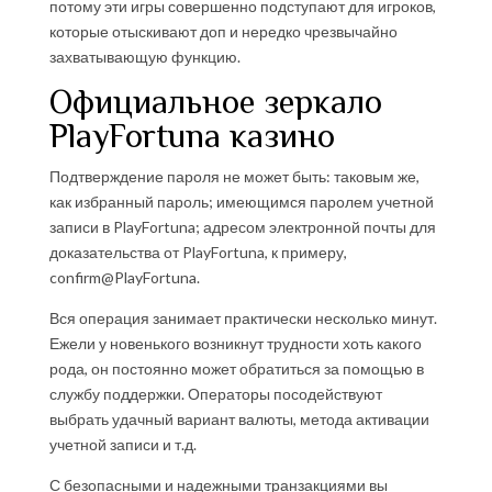
потому эти игры совершенно подступают для игроков,
которые отыскивают доп и нередко чрезвычайно
захватывающую функцию.
Официальное зеркало
PlayFortuna казино
Подтверждение пароля не может быть: таковым же,
как избранный пароль; имеющимся паролем учетной
записи в PlayFortuna; адресом электронной почты для
доказательства от PlayFortuna, к примеру,
confirm@PlayFortuna.
Вся операция занимает практически несколько минут.
Ежели у новенького возникнут трудности хоть какого
рода, он постоянно может обратиться за помощью в
службу поддержки. Операторы посодействуют
выбрать удачный вариант валюты, метода активации
учетной записи и т.д.
С безопасными и надежными транзакциями вы