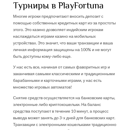
Турниры в PlayFortuna
Многие игроки предпочитают вносить депозит с
помощью собственных кредитных карт из-за простоты
этого. Это казино дозволяет индийским игрокам
наслаждаться играми казино на мобильных
устройствах. Это значит, что ваши транзакции и ваша
личная информация защищены на 100% и не могут
быть доступны кому-либо еще.
У нас есть все, начиная от самых фаворитных игр и
заканчивая самыми классическими и традиционными
барабанными и карточными играми, у нас есть
множество игровых автоматов!
Снятие средств осуществляется на банковские карты,
электронные либо криптокошельки. На баланс
средства поступают в течение 10 минут, а процесс
вывода может занять до 3-х дней для банковских карт.
Транзакции с электронными кошельками традиционно