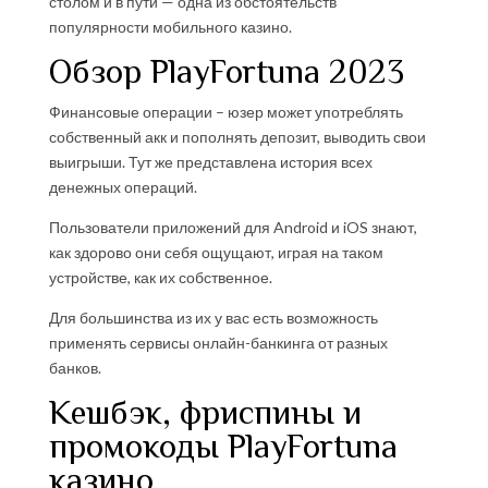
столом и в пути — одна из обстоятельств
популярности мобильного казино.
Обзор PlayFortuna 2023
Финансовые операции – юзер может употреблять
собственный акк и пополнять депозит, выводить свои
выигрыши. Тут же представлена история всех
денежных операций.
Пользователи приложений для Android и iOS знают,
как здорово они себя ощущают, играя на таком
устройстве, как их собственное.
Для большинства из их у вас есть возможность
применять сервисы онлайн-банкинга от разных
банков.
Кешбэк, фриспины и
промокоды PlayFortuna
казино