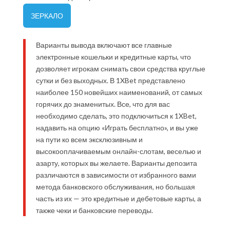
ЗЕРКАЛО
Варианты вывода включают все главные
электронные кошельки и кредитные карты, что
дозволяет игрокам снимать свои средства круглые
сутки и без выходных. В 1XBet представлено
наиболее 150 новейших наименований, от самых
горячих до знаменитых. Все, что для вас
необходимо сделать, это подключиться к 1XBet,
надавить на опцию «Играть бесплатно», и вы уже
на пути ко всем эксклюзивным и
высокооплачиваемым онлайн-слотам, веселью и
азарту, которых вы желаете. Варианты депозита
различаются в зависимости от избранного вами
метода банковского обслуживания, но большая
часть из их — это кредитные и дебетовые карты, а
также чеки и банковские переводы.