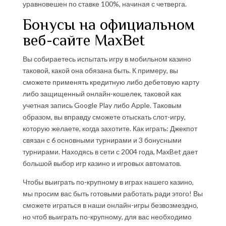
уравновешен по ставке 100%, начиная с четверга.
Бонусы на официальном
веб-сайте MaxBet
Вы собираетесь испытать игру в мобильном казино
таковой, какой она обязана быть. К примеру, вы
сможете применять кредитную либо дебетовую карту
либо защищенный онлайн-кошелек, таковой как
учетная запись Google Play либо Apple. Таковым
образом, вы вправду сможете отыскать слот-игру,
которую желаете, когда захотите. Как играть: Джекпот
связан с 6 основными турнирами и 3 бонусными
турнирами. Находясь в сети с 2004 года, MaxBet дает
большой выбор игр казино и игровых автоматов.
Чтобы выиграть по-крупному в играх нашего казино,
мы просим вас быть готовыми работать ради этого! Вы
сможете играться в наши онлайн-игры безвозмездно,
но чтоб выиграть по-крупному, для вас необходимо