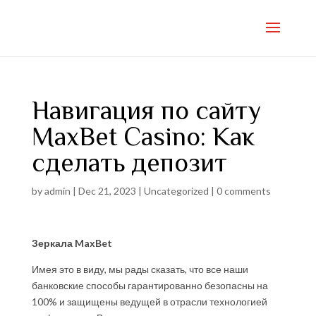
Навигация по сайту
MaxBet Casino: Как
сделать депозит
by
admin
|
Dec 21, 2023
|
Uncategorized
|
0 comments
Зеркала MaxBet
Имея это в виду, мы рады сказать, что все наши
банковские способы гарантированно безопасны на
100% и защищены ведущей в отрасли технологией