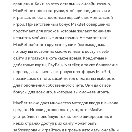
вращения. Как и во всех остальных онлайн-казино,
MaxBet не просит загрузки, чтоб присоединиться и
играться, но есть несколько версий с моментальной
игрой. Приветственный бонус MaxBet совершенно
подступает для игроков, которые желают поначалу
испытать мобильные игры казино. Не считая того,
MaxBet работает круглые сутки и без выходных,
потому вы постоянно сможете иметь доступ к веб-
сайту и играться в хоть какое время. Кредитные и
дебетовые карты, PayPal и Neteller, а также банковские
переводы включены в игровую платформу MaxBet,
независимо от того, какой метод оплаты вы выберете
для пополнения собственного счета. Они дают все
бонусы для всех игр, в которые вы сможете играть.
MaxBet также дает множество методов ввода и вывода
средств. Игроки должны знать, что, хотя MaxBet
употребляет новейшую технологию шифрования, в
неких странах доступ к их сайту может быть
заблокирован. Играйтесь в игровые автоматы онлайн и