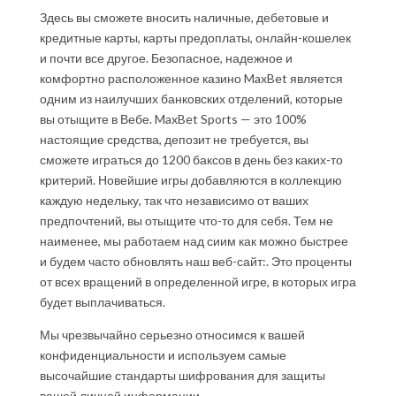
Здесь вы сможете вносить наличные, дебетовые и
кредитные карты, карты предоплаты, онлайн-кошелек
и почти все другое. Безопасное, надежное и
комфортно расположенное казино MaxBet является
одним из наилучших банковских отделений, которые
вы отыщите в Вебе. MaxBet Sports — это 100%
настоящие средства, депозит не требуется, вы
сможете играться до 1200 баксов в день без каких-то
критерий. Новейшие игры добавляются в коллекцию
каждую недельку, так что независимо от ваших
предпочтений, вы отыщите что-то для себя. Тем не
наименее, мы работаем над сиим как можно быстрее
и будем часто обновлять наш веб-сайт:. Это проценты
от всех вращений в определенной игре, в которых игра
будет выплачиваться.
Мы чрезвычайно серьезно относимся к вашей
конфиденциальности и используем самые
высочайшие стандарты шифрования для защиты
вашей личной информации.