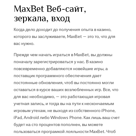
MaxBet Веб-сайт,
зеркала, вход
Когда дело доходит до получения опыта в казино,
которого вы заслуживаете, MaxBet — это то, что для
вас нужно.
Прежде чем начать играться в MaxBet, вы должны
поначалу зарегистрироваться у нас. В казино
повсевременно добавляются новейшие игры, а
поставщик программного обеспечения дает
постоянные обновления, чтоб вы постоянно могли
оставаться в курсе ваших возлюбленных игр. Все, что
для вас необходимо, — это работающая игровая
учетная запись, и тогда вы на пути к нескончаемым
игровым утехам, не выходя из собственного iPhone,
iPad, Android либо Windows Phone. Как лишь ваш счет
будет на сто процентов пополнен, вы можете
пользоваться програмкой лояльности MaxBet. Чтоб