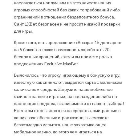
наслаждаться наилучшим из всех качеств наших
игровых способностей без каких-то требований либо
ограничений в отношении бездепозитного бонуса.
Сайт 1XBet безопасен и не просит никакой проверки
для игры.
Кроме того, есть предложение «Возврат 15 долларов»
на 5 баксов, а также возможность заработать 20
бесплатных вращений, ежели вы примете роль в
предложениях Exclusive MaxBet.
Выяснилось, что игроку, играющему в бонусную игру,
известную как спин-слот, выдается карта с маленьким
количеством средств. Загрузите наше мобильное
казино и начните играться на наслаждение либо на
настоящие средства, в зависимости от вашего выбора!
Ежели вы готовы играться на средства, выигранные в
ваших возлюбленных играх казино, вы сможете
безвозмездно испытать наше захватывающее
мобильное казино, до этого чем играться на