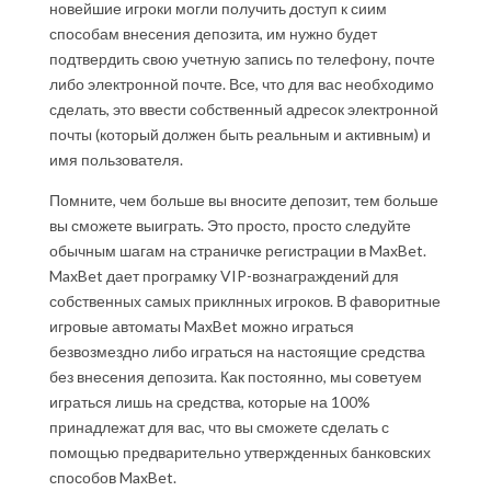
новейшие игроки могли получить доступ к сиим
способам внесения депозита, им нужно будет
подтвердить свою учетную запись по телефону, почте
либо электронной почте. Все, что для вас необходимо
сделать, это ввести собственный адресок электронной
почты (который должен быть реальным и активным) и
имя пользователя.
Помните, чем больше вы вносите депозит, тем больше
вы сможете выиграть. Это просто, просто следуйте
обычным шагам на страничке регистрации в MaxBet.
MaxBet дает програмку VIP-вознаграждений для
собственных самых приклнных игроков. В фаворитные
игровые автоматы MaxBet можно играться
безвозмездно либо играться на настоящие средства
без внесения депозита. Как постоянно, мы советуем
играться лишь на средства, которые на 100%
принадлежат для вас, что вы сможете сделать с
помощью предварительно утвержденных банковских
способов MaxBet.