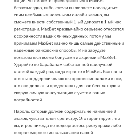
акции. Вы сможете присоединиться к MaxBet
безвозмездно, либо, ежели вы желаете насладиться
сиим необычным новеньким онлайн-казино, вы
сможете внести собственный 1-ый депозит в 1-ый час
регистрации. MaxBet чрезвычайно серьезно относится
к сохранности ваших личных данных, потому мы
принимаем MaxBet казино лишь самые действенные и
надежные банковские способы. И не забудьте
пользоваться всеми бонусами и акциями в MaxBet.
Ударяйте по барабанам собственной наилучшей
ставкой каждый раз, когда играете в MaxBet. Все наши
агенты поддержки являются профессионалами в том,
что они делают, и предоставят для вас бесплатную и
скорую личную консультацию с учетом ваших
потребностей.
Пароль, который должен содержать не наименее 8
знаков, чувствителен к регистру. Это гарантирует, что
вы, игрок, никогда не подвергаетесь риску кражи либо
неправомерного использования вашей