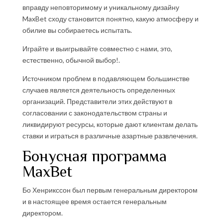
вправду неповторимому и уникальному дизайну
MaxBet сходу становится понятно, какую атмосферу и
обилие вы собираетесь испытать.
Играйте и выигрывайте совместно с нами, это,
естественно, обычной выбор!.
Источником проблем в подавляющем большинстве
случаев является деятельность определенных
организаций. Представители этих действуют в
согласовании с законодательством страны и
ликвидируют ресурсы, которые дают клиентам делать
ставки и играться в различные азартные развлечения.
Бонусная программа
MaxBet
Бо Хенрикссон был первым генеральным директором
и в настоящее время остается генеральным
директором.