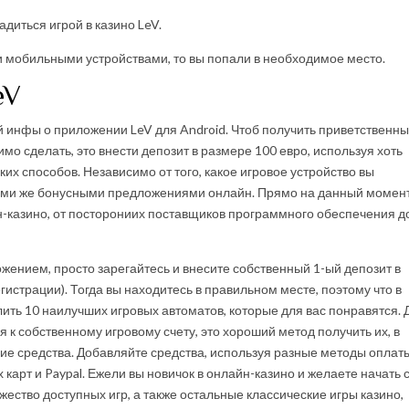
адиться игрой в казино LeV.
и мобильными устройствами, то вы попали в необходимое место.
eV
й инфы о приложении LeV для Android. Чтоб получить приветственн
имо сделать, это внести депозит в размере 100 евро, используя хоть
их способов. Независимо от того, какое игровое устройство вы
теми же бонусными предложениями онлайн. Прямо на данный момент
н-казино, от посторониих поставщиков программного обеспечения д
ением, просто зарегайтесь и внесите собственный 1-ый депозит в
гистрации). Тогда вы находитесь в правильном месте, поэтому что в
ить 10 наилучших игровых автоматов, которые для вас понравятся. 
я к собственному игровому счету, это хороший метод получить их, в
е средства. Добавляйте средства, используя разные методы оплаты
карт и Paypal. Ежели вы новичок в онлайн-казино и желаете начать 
жество доступных игр, а также остальные классические игры казино,