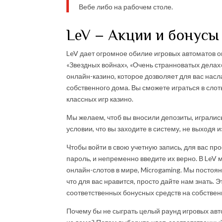
Вебе либо на рабочем столе.
LeV – Акции и бонусы
LeV дает огромное обилие игровых автоматов о
«Звездных войнах», «Очень странноватых делах
онлайн-казино, которое дозволяет для вас на
собственного дома. Вы сможете играться в сло
классных игр казино.
Мы желаем, чтоб вы вносили депозиты, игрались
условии, что вы заходите в систему, не выходя и
Чтобы войти в свою учетную запись, для вас п
пароль, и непременно введите их верно. В LeV
онлайн-слотов в мире, Microgaming. Мы постоянн
что для вас нравится, просто дайте нам знать. Э
соответственных бонусных средств на собствен
Почему бы не сыграть целый раунд игровых авт