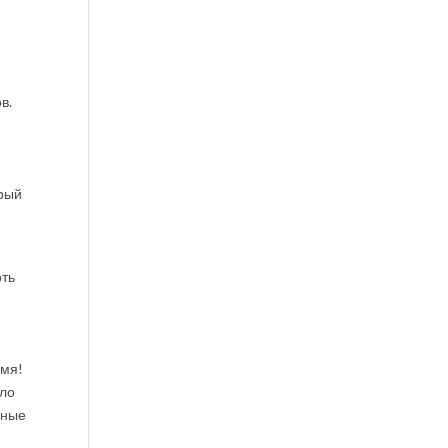
в.
орый
оть
ы
емя!
ело
зные