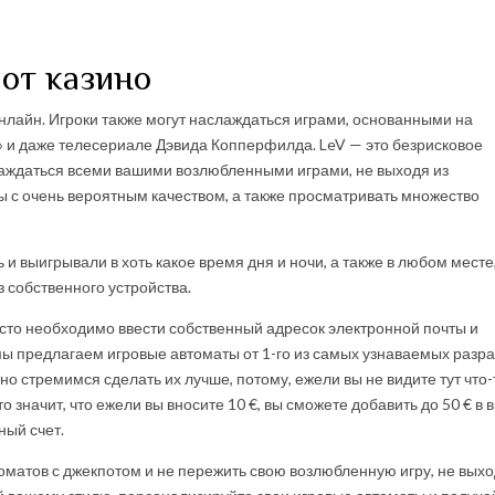
 от казино
нлайн. Игроки также могут наслаждаться играми, основанными на
» и даже телесериале Дэвида Копперфилда. LeV — это безрисковое
слаждаться всеми вашими возлюбленными играми, не выходя из
ты с очень вероятным качеством, а также просматривать множество
 и выигрывали в хоть какое время дня и ночи, а также в любом месте
з собственного устройства.
росто необходимо ввести собственный адресок электронной почты и
 мы предлагаем игровые автоматы от 1-го из самых узнаваемых разр
о стремимся сделать их лучше, потому, ежели вы не видите тут что-
то значит, что ежели вы вносите 10 €, вы сможете добавить до 50 € в 
ный счет.
оматов с джекпотом и не пережить свою возлюбленную игру, не вых