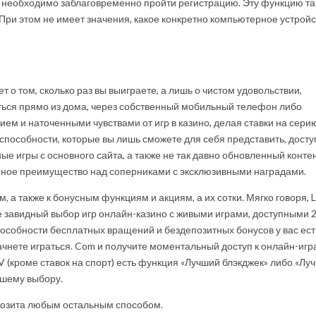
кк, необходимо заблаговременно пройти регистрацию. Эту функцию т
ри этом не имеет значения, какое конкретно компьютерное устрой
ет о том, сколько раз вы выиграете, а лишь о чистом удовольствии,
аться прямо из дома, через собственный мобильный телефон либо
ем и наточенными чувствами от игр в казино, делая ставки на сери
 способности, которые вы лишь сможете для себя представить, дост
ые игры с основного сайта, а также не так давно обновленный контен
енное преимущество над соперниками с эксклюзивными наградами.
, а также к бонусным функциям и акциям, а их сотки. Мягко говоря, 
е завидный выбор игр онлайн-казино с живыми играми, доступными 
способности бесплатных вращений и бездепозитных бонусов у вас ест
начнете играться. Com и получите моментальный доступ к онлайн-игр
V (кроме ставок на спорт) есть функция «Лучший блэкджек» либо «Лу
вашему выбору.
позита любым остальным способом.