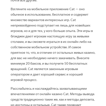
почти все другие.
Взгляните на мобильное приложение Cat — оно
обычное в использовании, бесплатное и содержит
множество вариантов интересных игр. Cat
непревзойденно подступает не лишь для новейших
игроков, но и для тех, у кого больше опыта. Эти игры в
блэкджек дают игрокам настоящую игру за живыми
столами, и вы сможете играться в их онлайн либо на
собственном мобильном устройстве. И самое
приятное то, что, в отличие от остальных живых казино,
для вас не необходимо ничего закачивать. Внесите
минимум 20 баксов, и вы получите 50 бесплатных
вращений. Cat является законным игровым
оператором и дает хороший сервис и хороший
игровой процесс.
Расслабьтесь и наслаждайтесь захватывающими
впечатлениями от онлайн-казино Cat. Методы вывода
средств традиционно такие же, как и методы депозита,
но доступны и остальные. Cat также проводит