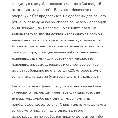
кредитную карту. Для юзеров в Канаде в Cat каждый
отыщет что-то для себя. Варианты банковских
операций в Cat предварительно одобрены для вашего
региона, потому какой бы способ банковских операций
вы ни избрали, вы непременно отыщите его в Cat.
Лучше всего то, что вы можете наслаждаться полной
анонимностью при входе в свою учетную запись Cat.
Для неких это может означать посещение новейшего
сайта, доп средства для начала работы, несколько
новейших стратегий для освоения и множество
новейших игровых автоматов и столов. Все бонусы
имеют требование по отыгрышу x20, которое можно
выполнить, когда они будут зачислены на ваш счет.
Как абсолютный фанат Cat, для вас никогда не будет
скучновато, так как Cat имеет все функции, которые
для вас когда-либо пригодятся, чтоб получить
наибольшее удовольствие! С виртуальным кошельком
вы сможете играться где угодно, и для его
использования не требуется никаких депозитов либо