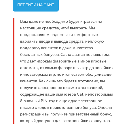
ПЕРЕЙТИ НА САЙТ
Вам даже не необходимо будет играться на
настоящие средства, чтоб выиграть. Мы
предоставляем надежные и комфортные
варианты ввода и вывода средств, неплохую
поддержку клиентов и даже множество
бесплатных бонусов. Cat славится не лишь тем,
что дает игрокам фаворитные в мире игровые
автоматы, от самых фаворитных игр до новейших
инноваторских игр, но и качеством обслуживания
клиентов. Как лишь это будет изготовлено, вы
получите электронное письмо с активацией,
содержащее ваше имя юзера Cat, неповторимый
8-значный PIN-код и еще одно электронное
письмо с кодом приветственного бонуса. Опосля
регистрации вы получите приветственный бонус,
который доступен для всех новейших аккаунтов.