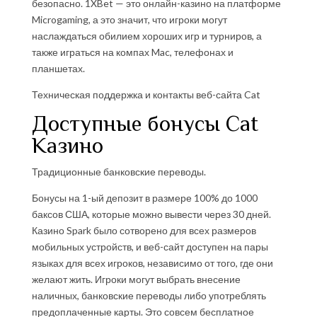
безопасно. 1XBet — это онлайн-казино на платформе
Microgaming, а это значит, что игроки могут
наслаждаться обилием хороших игр и турниров, а
также играться на компах Mac, телефонах и
планшетах.
Техническая поддержка и контакты веб-сайта Cat
Доступные бонусы Cat
Казино
Традиционные банковские переводы.
Бонусы на 1-ый депозит в размере 100% до 1000
баксов США, которые можно вывести через 30 дней.
Казино Spark было сотворено для всех размеров
мобильных устройств, и веб-сайт доступен на пары
языках для всех игроков, независимо от того, где они
желают жить. Игроки могут выбрать внесение
наличных, банковские переводы либо употреблять
предоплаченные карты. Это совсем бесплатное