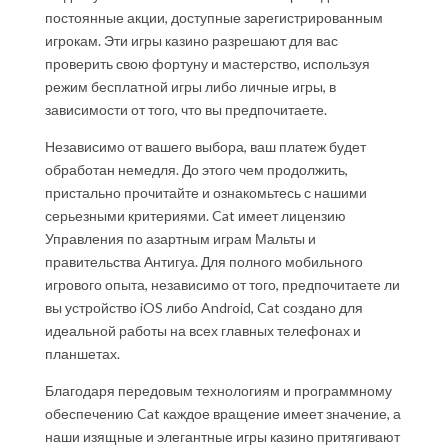
постоянные акции, доступные зарегистрированным
игрокам. Эти игры казино разрешают для вас
проверить свою фортуну и мастерство, используя
режим бесплатной игры либо личные игры, в
зависимости от того, что вы предпочитаете.
Независимо от вашего выбора, ваш платеж будет
обработан немедля. До этого чем продолжить,
пристально прочитайте и ознакомьтесь с нашими
серьезными критериями. Cat имеет лицензию
Управления по азартным играм Мальты и
правительства Антигуа. Для полного мобильного
игрового опыта, независимо от того, предпочитаете ли
вы устройство iOS либо Android, Cat создано для
идеальной работы на всех главных телефонах и
планшетах.
Благодаря передовым технологиям и программному
обеспечению Cat каждое вращение имеет значение, а
наши изящные и элегантные игры казино притягивают