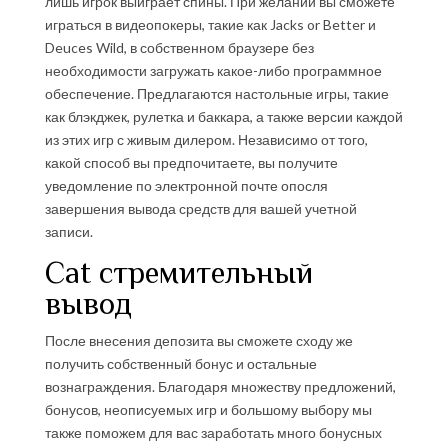
лишь игрок выиграет спины. При желании вы сможете
играться в видеопокеры, такие как Jacks or Better и
Deuces Wild, в собственном браузере без
необходимости загружать какое-либо программное
обеспечение. Предлагаются настольные игры, такие
как блэкджек, рулетка и баккара, а также версии каждой
из этих игр с живым дилером. Независимо от того,
какой способ вы предпочитаете, вы получите
уведомление по электронной почте опосля
завершения вывода средств для вашей учетной
записи.
Cat стремительный
вывод
После внесения депозита вы сможете сходу же
получить собственный бонус и остальные
вознаграждения. Благодаря множеству предложений,
бонусов, неописуемых игр и большому выбору мы
также поможем для вас заработать много бонусных