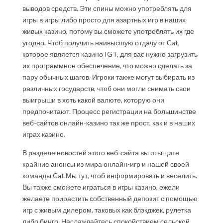
выводов средств. Эти спины можно употреблять для
игры в игры либо просто для азартных игр в наших
живых казино, потому вы сможете употреблять их где
угодно. Чтоб получить наивысшую отдачу от Cat,
которое является казино IGT, для вас нужно загрузить
их программное обеспечение, что можно сделать за
пару обычных шагов. Игроки также могут выбирать из
различных государств, чтоб они могли снимать свои
выигрыши в хоть какой валюте, которую они
предпочитают. Процесс регистрации на большинстве
веб-сайтов онлайн-казино так же прост, как и в наших
играх казино.
В разделе новостей этого веб-сайта вы отыщите
крайние анонсы из мира онлайн-игр и нашей своей
команды Cat.Мы тут, чтоб информировать и веселить.
Вы также сможете играться в игры казино, ежели
желаете прирастить собственный депозит с помощью
игр с живым дилером, таковых как блэкджек, рулетка
либо бинго. Наслаждайтесь спокойствием сельской