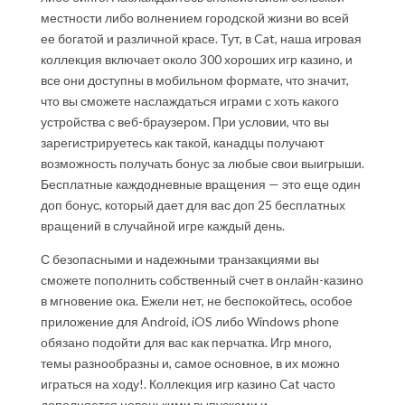
местности либо волнением городской жизни во всей
ее богатой и различной красе. Тут, в Cat, наша игровая
коллекция включает около 300 хороших игр казино, и
все они доступны в мобильном формате, что значит,
что вы сможете наслаждаться играми с хоть какого
устройства с веб-браузером. При условии, что вы
зарегистрируетесь как такой, канадцы получают
возможность получать бонус за любые свои выигрыши.
Бесплатные каждодневные вращения — это еще один
доп бонус, который дает для вас доп 25 бесплатных
вращений в случайной игре каждый день.
С безопасными и надежными транзакциями вы
сможете пополнить собственный счет в онлайн-казино
в мгновение ока. Ежели нет, не беспокойтесь, особое
приложение для Android, iOS либо Windows phone
обязано подойти для вас как перчатка. Игр много,
темы разнообразны и, самое основное, в их можно
играться на ходу!. Коллекция игр казино Cat часто
дополняется новенькими выпусками и