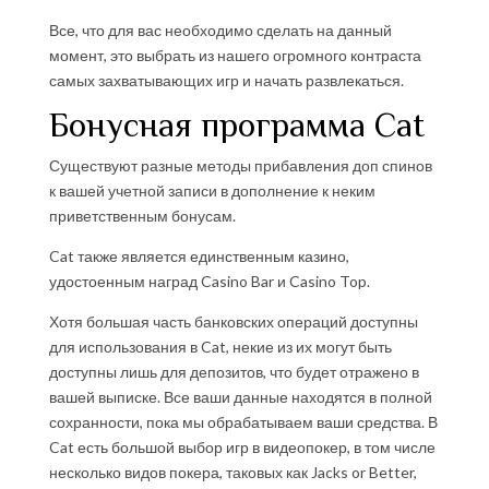
Все, что для вас необходимо сделать на данный
момент, это выбрать из нашего огромного контраста
самых захватывающих игр и начать развлекаться.
Бонусная программа Cat
Существуют разные методы прибавления доп спинов
к вашей учетной записи в дополнение к неким
приветственным бонусам.
Cat также является единственным казино,
удостоенным наград Casino Bar и Casino Top.
Хотя большая часть банковских операций доступны
для использования в Cat, некие из их могут быть
доступны лишь для депозитов, что будет отражено в
вашей выписке. Все ваши данные находятся в полной
сохранности, пока мы обрабатываем ваши средства. В
Cat есть большой выбор игр в видеопокер, в том числе
несколько видов покера, таковых как Jacks or Better,