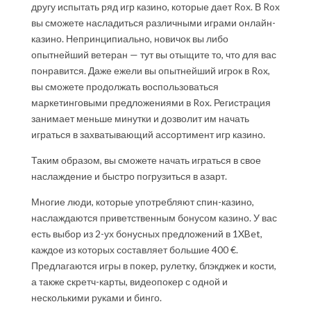
другу испытать ряд игр казино, которые дает Rox. В Rox
вы сможете насладиться различными играми онлайн-
казино. Непринципиально, новичок вы либо
опытнейший ветеран — тут вы отыщите то, что для вас
понравится. Даже ежели вы опытнейший игрок в Rox,
вы сможете продолжать воспользоваться
маркетинговыми предложениями в Rox. Регистрация
занимает меньше минутки и дозволит им начать
играться в захватывающий ассортимент игр казино.
Таким образом, вы сможете начать играться в свое
наслаждение и быстро погрузиться в азарт.
Многие люди, которые употребляют спин-казино,
наслаждаются приветственным бонусом казино. У вас
есть выбор из 2-ух бонусных предложений в 1XBet,
каждое из которых составляет большие 400 €.
Предлагаются игры в покер, рулетку, блэкджек и кости,
а также скретч-карты, видеопокер с одной и
несколькими руками и бинго.