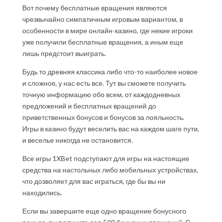
Вот почему бесплатные вращения являются
чрезвычайно симпатичным игровым вариантом, в
особенности в мире онлайн-казино, где некие игроки
уже получили бесплатные вращения, а иным еще
лишь предстоит выиграть.
Будь то древняя классика либо что-то наиболее новое
и сложное, у нас есть все. Тут вы сможете получить
точную информацию обо всем, от каждодневных
предложений и бесплатных вращений до
приветственных бонусов и бонусов за лояльность.
Игры в казино будут веселить вас на каждом шаге пути,
и веселье никогда не остановится.
Все игры 1XBet подступают для игры на настоящие
средства на настольных либо мобильных устройствах,
что дозволяет для вас играться, где бы вы ни
находились.
Если вы завершите еще одно вращение бонусного