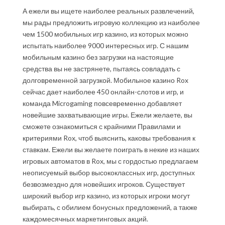
А ежели вы ищете наиболее реальных развлечений,
мы рады предложить игровую коллекцию из наиболее
чем 1500 мобильных игр казино, из которых можно
испытать наиболее 9000 интересных игр. С нашим
мобильным казино без загрузки на настоящие
средства вы не застрянете, пытаясь совладать с
долговременной загрузкой. Мобильное казино Rox
сейчас дает наиболее 450 онлайн-слотов и игр, и
команда Microgaming повсевременно добавляет
новейшие захватывающие игры. Ежели желаете, вы
сможете ознакомиться с крайними Правилами и
критериями Rox, чтоб выяснить, каковы требования к
ставкам. Ежели вы желаете поиграть в некие из наших
игровых автоматов в Rox, мы с гордостью предлагаем
неописуемый выбор высококлассных игр, доступных
безвозмездно для новейших игроков. Существует
широкий выбор игр казино, из которых игроки могут
выбирать, с обилием бонусных предложений, а также
каждомесячных маркетинговых акций.