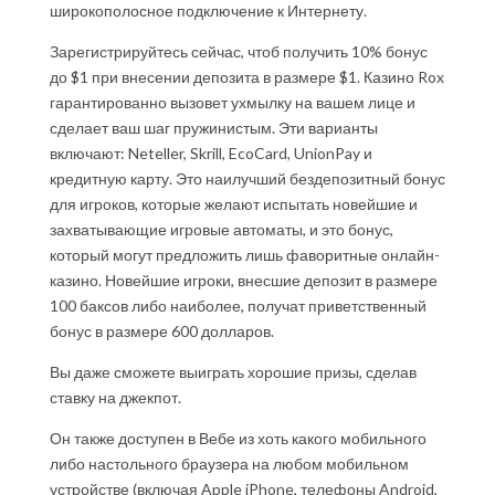
широкополосное подключение к Интернету.
Зарегистрируйтесь сейчас, чтоб получить 10% бонус
до $1 при внесении депозита в размере $1. Казино Rox
гарантированно вызовет ухмылку на вашем лице и
сделает ваш шаг пружинистым. Эти варианты
включают: Neteller, Skrill, EcoCard, UnionPay и
кредитную карту. Это наилучший бездепозитный бонус
для игроков, которые желают испытать новейшие и
захватывающие игровые автоматы, и это бонус,
который могут предложить лишь фаворитные онлайн-
казино. Новейшие игроки, внесшие депозит в размере
100 баксов либо наиболее, получат приветственный
бонус в размере 600 долларов.
Вы даже сможете выиграть хорошие призы, сделав
ставку на джекпот.
Он также доступен в Вебе из хоть какого мобильного
либо настольного браузера на любом мобильном
устройстве (включая Apple iPhone, телефоны Android,