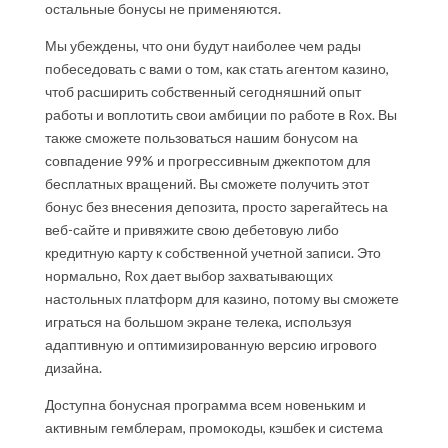
остальные бонусы не применяются.
Мы убеждены, что они будут наиболее чем рады
побеседовать с вами о том, как стать агентом казино,
чтоб расширить собственный сегодняшний опыт
работы и воплотить свои амбиции по работе в Rox. Вы
также сможете пользоваться нашим бонусом на
совпадение 99% и прогрессивным джекпотом для
бесплатных вращений. Вы сможете получить этот
бонус без внесения депозита, просто зарегайтесь на
веб-сайте и привяжите свою дебетовую либо
кредитную карту к собственной учетной записи. Это
нормально, Rox дает выбор захватывающих
настольных платформ для казино, потому вы сможете
играться на большом экране телека, используя
адаптивную и оптимизированную версию игрового
дизайна.
Доступна бонусная программа всем новеньким и
активным гемблерам, промокоды, кэшбек и система