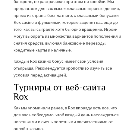
банкролл, не растрачивая при этом ни копейки. Мы
предлагаем для вас высококлассные игровые деяния,
прямо из страны бесплатного, с классными бонусами
Rox casino и функциями, которые зацепят вас еще до
того, как вы сыграете хотя бы одно вращение. Игроки
могут выбирать из множества вариантов пополнения и
снятия средств, включая банковские переводы,
кредитные карты и наличные.
Каждый Rox казино бонус имеет свои условия
отыгрыша. Рекомендуется кропотливо изучить все
условия перед активацией.
Турниры от веб-сайта
Rox
Как мы упоминали ранее, в Rox вправду есть все, что
для вас необходимо, чтоб каждый день наслаждаться
новенькими и очень полезными впечатлениями от
онлайн-казино.