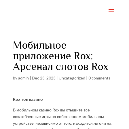
Мобильное
приложение Rox:
Арсенал слотов Rox
by
admin
|
Dec 23, 2023
|
Uncategorized
|
0 comments
Rox топ казино
В мобильном казино Rox вы отыщите все
возлюбленные игры на собственном мобильном
устройстве, независимо от того, находятся ли они на