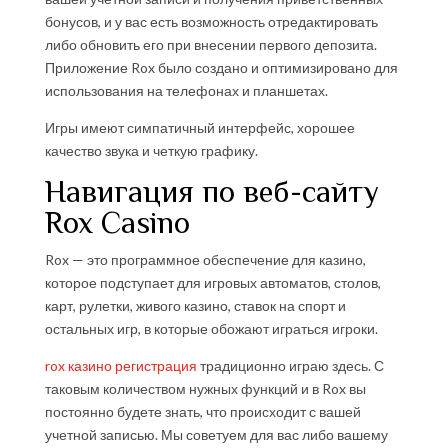
бонусов, и у вас есть возможность отредактировать
либо обновить его при внесении первого депозита.
Приложение Rox было создано и оптимизировано для
использования на телефонах и планшетах.
Игры имеют симпатичный интерфейс, хорошее
качество звука и четкую графику.
Навигация по веб-сайту
Rox Casino
Rox — это программное обеспечение для казино,
которое подступает для игровых автоматов, столов,
карт, рулетки, живого казино, ставок на спорт и
остальных игр, в которые обожают играться игроки.
rox казино регистрация
традиционно играю здесь. С
таковым количеством нужных функций и в Rox вы
постоянно будете знать, что происходит с вашей
учетной записью. Мы советуем для вас либо вашему