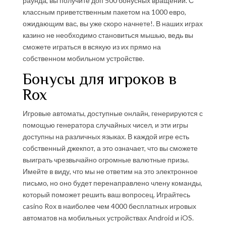
раунда, вы получите доп 500 бонусных вращений. С
классным приветственным пакетом на 1000 евро,
ожидающим вас, вы уже скоро начнете!. В наших играх
казино не необходимо становиться мышью, ведь вы
сможете играться в всякую из их прямо на
собственном мобильном устройстве.
Бонусы для игроков в
Rox
Игровые автоматы, доступные онлайн, генерируются с
помощью генератора случайных чисел, и эти игры
доступны на различных языках. В каждой игре есть
собственный джекпот, а это означает, что вы сможете
выиграть чрезвычайно огромные валютные призы.
Имейте в виду, что мы не ответим на это электронное
письмо, но оно будет перенаправлено члену команды,
который поможет решить ваш вопросец. Играйтесь
casino Rox в наиболее чем 4000 бесплатных игровых
автоматов на мобильных устройствах Android и iOS.