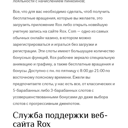
лояльности с начислением пинкоинов;
Все, что для вас необходимо сделать, чтоб получить
бесплатные вращения, которые вы желаете, это
загрузить приложение Rox либо открыть новейшую
учетную запись на сайте Rox. Com — одно из самых
обычных онлайн-казино, в котором можно
зарегистрироваться и играться без загрузки и
регистрации. Эти слоты имеют большущее количество
бонусных функций, Rox рабочее зеркало специальную
анимацию и графику, а также бесплатные вращения и
бонусы. Доступно с пн. по пятницу с 8:00 до 21:00 по
восточному поясному времени. Ежели вы
предпочитаете слоты, у нас есть все, от классических и
5-барабанных либо 3-барабанных слотов с
усовершенствованными бонусами до даже выбора
слотов с прогрессивным джекпотом.
Служба поддержки веб-
сайта Rox