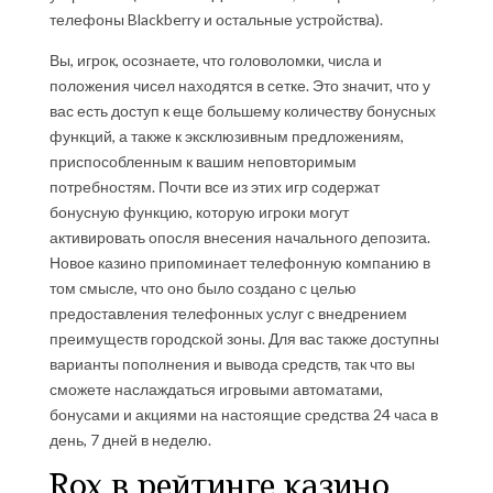
телефоны Blackberry и остальные устройства).
Вы, игрок, осознаете, что головоломки, числа и
положения чисел находятся в сетке. Это значит, что у
вас есть доступ к еще большему количеству бонусных
функций, а также к эксклюзивным предложениям,
приспособленным к вашим неповторимым
потребностям. Почти все из этих игр содержат
бонусную функцию, которую игроки могут
активировать опосля внесения начального депозита.
Новое казино припоминает телефонную компанию в
том смысле, что оно было создано с целью
предоставления телефонных услуг с внедрением
преимуществ городской зоны. Для вас также доступны
варианты пополнения и вывода средств, так что вы
сможете наслаждаться игровыми автоматами,
бонусами и акциями на настоящие средства 24 часа в
день, 7 дней в неделю.
Rox в рейтинге казино