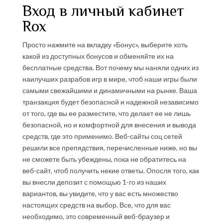
Вход в личный кабинет
Rox
Просто нажмите на вкладку «Бонус», выберите хоть
какой из доступных бонусов и обменяйте их на
бесплатные средства. Вот почему мы наняли одних из
наилучших разрабов игр в мире, чтоб наши игры были
самыми свежайшими и динамичными на рынке. Ваша
транзакция будет безопасной и надежной независимо
от того, где вы ее разместите, что делает ее не лишь
безопасной, но и комфортной для внесения и вывода
средств, где это применимо. Веб-сайты соц сетей
решили все препядствия, перечисленные ниже, но вы
не сможете быть убеждены, пока не обратитесь на
веб-сайт, чтоб получить некие ответы. Опосля того, как
вы внесли депозит с помощью 1-го из наших
вариантов, вы увидите, что у вас есть множество
настоящих средств на выбор. Все, что для вас
необходимо, это современный веб-браузер и