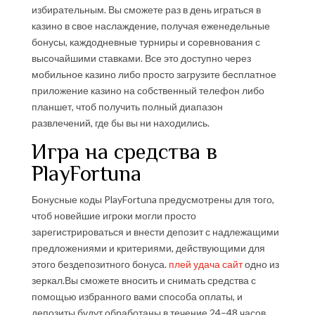
избирательным. Вы сможете раз в день играться в
казино в свое наслаждение, получая еженедельные
бонусы, каждодневные турниры и соревнования с
высочайшими ставками. Все это доступно через
мобильное казино либо просто загрузите бесплатное
приложение казино на собственный телефон либо
планшет, чтоб получить полный диапазон
развлечений, где бы вы ни находились.
Игра на средства в
PlayFortuna
Бонусные коды PlayFortuna предусмотрены для того,
чтоб новейшие игроки могли просто
зарегистрироваться и внести депозит с надлежащими
предложениями и критериями, действующими для
этого бездепозитного бонуса.
плей удача сайт
одно из
зеркал.Вы сможете вносить и снимать средства с
помощью избранного вами способа оплаты, и
депозиты будут обработаны в течение 24–48 часов.