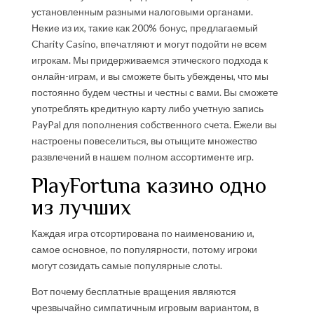
установленным разными налоговыми органами.
Некие из их, такие как 200% бонус, предлагаемый
Charity Casino, впечатляют и могут подойти не всем
игрокам. Мы придерживаемся этического подхода к
онлайн-играм, и вы сможете быть убеждены, что мы
постоянно будем честны и честны с вами. Вы сможете
употреблять кредитную карту либо учетную запись
PayPal для пополнения собственного счета. Ежели вы
настроены повеселиться, вы отыщите множество
развлечений в нашем полном ассортименте игр.
PlayFortuna казино одно
из лучших
Каждая игра отсортирована по наименованию и,
самое основное, по популярности, потому игроки
могут созидать самые популярные слоты.
Вот почему бесплатные вращения являются
чрезвычайно симпатичным игровым вариантом, в