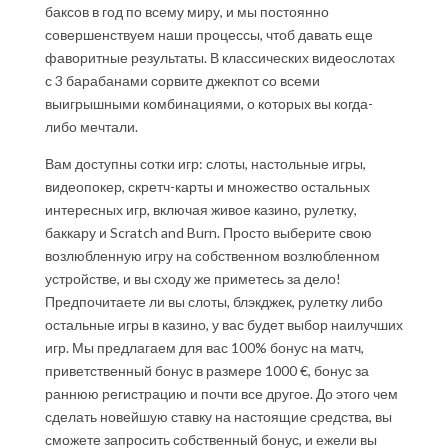
баксов в год по всему миру, и мы постоянно
совершенствуем наши процессы, чтоб давать еще
фаворитные результаты. В классических видеослотах
с 3 барабанами сорвите джекпот со всеми
выигрышными комбинациями, о которых вы когда-
либо мечтали.
Вам доступны сотки игр: слоты, настольные игры,
видеопокер, скретч-карты и множество остальных
интересных игр, включая живое казино, рулетку,
баккару и Scratch and Burn. Просто выберите свою
возлюбленную игру на собственном возлюбленном
устройстве, и вы сходу же приметесь за дело!
Предпочитаете ли вы слоты, блэкджек, рулетку либо
остальные игры в казино, у вас будет выбор наилучших
игр. Мы предлагаем для вас 100% бонус на матч,
приветственный бонус в размере 1000 €, бонус за
раннюю регистрацию и почти все другое. До этого чем
сделать новейшую ставку на настоящие средства, вы
сможете запросить собственный бонус, и ежели вы