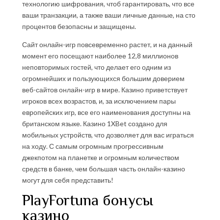
технологию шифрования, чтоб гарантировать, что все
ваши транзакции, а также ваши личные данные, на сто
процентов безопасны и защищены.
Сайт онлайн-игр повсевременно растет, и на данный
момент его посещают наиболее 12,8 миллионов
неповторимых гостей, что делает его одним из
огромнейших и пользующихся большим доверием
веб-сайтов онлайн-игр в мире. Казино приветствует
игроков всех возрастов, и, за исключением пары
европейских игр, все его наименования доступны на
британском языке. Казино 1XBet создано для
мобильных устройств, что дозволяет для вас играться
на ходу. С самым огромным прогрессивным
джекпотом на планетке и огромным количеством
средств в банке, чем большая часть онлайн-казино
могут для себя представить!
PlayFortuna бонусы
казино