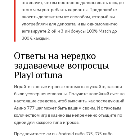
это значит, что вы постоянно должны знать о их, до
этого чем употреблять варианты. Продолжайте
вносить депозит тем же способом, который вы
употребляли для депозита, и вы одномоментно
активируете 2-ой и 3-ий бонусы 100% Match до
300 € каждый.
Ответы на нередко
задаваемые вопросцы
PlayFortuna
Играйте в новые игровые автоматы и узнайте, как они
были усовершенствованы. Получите новейший счет на
настоящие средства, чтоб выяснить, как последующий
Азино 777 шаг может быть вашим своим. И с таковым
количеством игр в казино вы непременно отыщите по
одной для каждого типа игроков.
Предпочитаете ли вы Android либо iOS, iOS либо