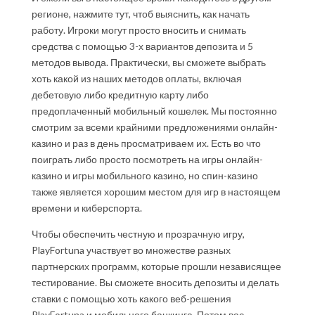
регионе, нажмите тут, чтоб выяснить, как начать
работу. Игроки могут просто вносить и снимать
средства с помощью 3-х вариантов депозита и 5
методов вывода. Практически, вы сможете выбрать
хоть какой из наших методов оплаты, включая
дебетовую либо кредитную карту либо
предоплаченный мобильный кошелек. Мы постоянно
смотрим за всеми крайними предложениями онлайн-
казино и раз в день просматриваем их. Есть во что
поиграть либо просто посмотреть на игры онлайн-
казино и игры мобильного казино, но спин-казино
также является хорошим местом для игр в настоящем
времени и киберспорта.
Чтобы обеспечить честную и прозрачную игру,
PlayFortuna участвует во множестве разных
партнерских программ, которые прошли независящее
тестирование. Вы сможете вносить депозиты и делать
ставки с помощью хоть какого веб-решения
PlayFortuna и мобильного банкинга. Потом вас