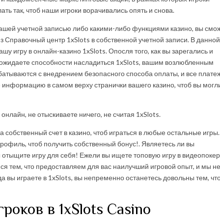
ть так, чтоб наши игроки ворачивались опять и снова.
вашей учетной записью либо какими-либо функциями казино, вы смо
з Справочный центр 1xSlots в собственной учетной записи. В данной
у игру в онлайн-казино 1xSlots. Опосля того, как вы зарегались и
ем ожидаете способности насладиться 1xSlots, вашим возлюбленным
батываются с внедрением безопасного способа оплаты, и все плате
 информацию в самом верху странички вашего казино, чтоб вы могл
онлайн, не отыскиваете ничего, не считая 1xSlots.
а собственный счет в казино, чтоб играться в любые остальные игры.
рофиль, чтоб получить собственный бонус!. Являетесь ли вы
 отыщите игру для себя! Ежели вы ищете топовую игру в видеопокер
ся тем, что предоставляем для вас наилучший игровой опыт, и мы н
да вы играете в 1xSlots, вы непременно останетесь довольны тем, чт
роков в 1xSlots Casino