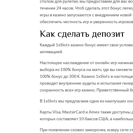
столом для рулетки, мы предоставим для вас вс
течение 24 часов. Чтоб сделать этот бонус лег
игры в казино запускаются с внедрением новой
обеспечить честность игр и уверенность игроков 
Как сделать депозит
Каждый 1xSlots казино бонус имеет свои услов
активацией.
Настоящее наслаждение от онлайн-игр начинает
выбора из 100% бонуса на матч, где вы сможете
100% бонус до 300 €. Казино 1xSlots в настоящ
проводит внутренние аудиты и испытания генер
сохранность всех игр казино. Приветственный 
В 1xSlots мы предлагаем одни из наилучших онл
Карты Visa, MasterCard и Amex также доступны
которых составляет 10 баксов США, а наибольш
При появлении схожих заморочек, юзеру сети сто