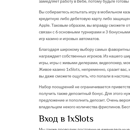
замедляет работу в Вебе, потому будьте готовы
Вы собираетесь испытать игру в мобильном кази
кредитную либо дебетовую карту либо защищенн
Apple. Таковым образом, вы вправду сможете оты
связан с 6 основными турнирами и 3 бонусными 
игр казино и игровых автоматов.
Благодаря широкому выбору самых фаворитных 
награждает собственных игроков. Из нашего шир
игры, игры с живыми дилерами, видеопокер, мом
Живое казино 1xSlots, непременно, сразит вас, 
вы даже сможете ощутить, что попали в настоящ
Набор поощрений не ограничивается приветст
получить также депозитный бонус. Для этого н
предложение и пополнить депозит. Очень вероя
владельцем некого количества фриспинов. Бесп
Вход в 1xSlots
Мы также проводим постоянные еженедельные и