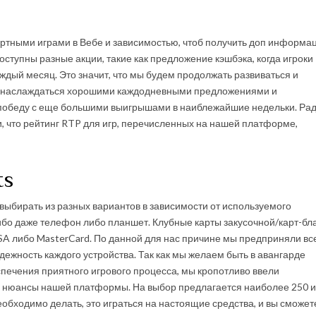
артными играми в Вебе и зависимостью, чтоб получить доп информа
оступны разные акции, такие как предложение кэшбэка, когда игроки
ждый месяц. Это значит, что мы будем продолжать развиваться и
гут наслаждаться хорошими каждодневными предложениями и
победу с еще большими выигрышами в наиблежайшие недельки. Ра
и, что рейтинг RTP для игр, перечисленных на нашей платформе,
ts
 выбирать из разных вариантов в зависимости от используемого
 либо даже телефон либо планшет. Клубные карты закусочной/карт-б
SA либо MasterCard. По данной для нас причине мы предприняли вс
дежность каждого устройства. Так как мы желаем быть в авангарде
печения приятного игрового процесса, мы кропотливо ввели
е нюансы нашей платформы. На выбор предлагается наиболее 250 иг
необходимо делать, это играться на настоящие средства, и вы сможет