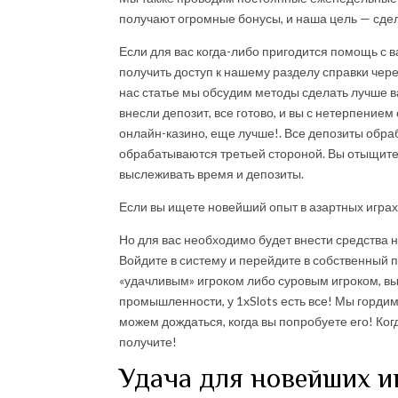
получают огромные бонусы, и наша цель — сдела
Если для вас когда-либо пригодится помощь с 
получить доступ к нашему разделу справки чере
нас статье мы обсудим методы сделать лучше ваш
внесли депозит, все готово, и вы с нетерпени
онлайн-казино, еще лучше!. Все депозиты обра
обрабатываются третьей стороной. Вы отыщите
выслеживать время и депозиты.
Если вы ищете новейший опыт в азартных играх 
Но для вас необходимо будет внести средства н
Войдите в систему и перейдите в собственный п
«удачливым» игроком либо суровым игроком, вы
промышленности, у 1xSlots есть все! Мы гордим
можем дождаться, когда вы попробуете его! Ког
получите!
Удача для новейших иг