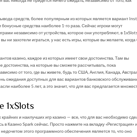
я вас никогда не придется ничего ожидать, независимо от того, как
вода средств, более популярным из которых является вариант Ins
и бонусные средства наиболее 1-го раза. Сейчас игроки могут
ами независимо от устройства, которое они употребляют, в 1xSlots
вы ни захотели играться, у нас есть игры, которые вы желаете, когда
нтов казино, каждое из которых имеет свои достоинства. Там вы
е достоинства, на которые вы сможете рассчитывать, пока
висимо от того, где вы живете, будь то США, Англия, Канада, Австр
чень ожидания доступных для вас вариантов банковского обслуживан
асли наиболее 5 лет, а это значит, что для вас предлагается множес
 1xSlots
 крайних и наилучших игр казино — все, что для вас необходимо сде
ь в Казино Spark сейчас. Просто нажмите на вкладку «Регистрация» 
недочетом этого программного обеспечения является то, что оно