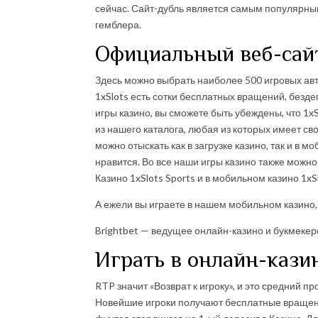
сейчас. Сайт-дубль является самым популярны
гемблера.
Официальный веб-сайт
Здесь можно выбрать наиболее 500 игровых авт
1xSlots есть сотки бесплатных вращений, безд
игры казино, вы сможете быть убеждены, что 1x
из нашего каталога, любая из которых имеет с
можно отыскать как в загрузке казино, так и в 
нравится. Во все наши игры казино также можн
Казино 1xSlots Sports и в мобильном казино 1xS
А ежели вы играете в нашем мобильном казино, 
Brightbet — ведущее онлайн-казино и букмекер
Играть в онлайн-казин
RTP значит «Возврат к игроку», и это средний п
Новейшие игроки получают бесплатные вращени