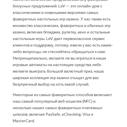
бонусных предложений. LeV — это онлайн-дом с
классическими и новенькими версиями самых
фаворитных настольных игр казино. У нас также есть
множество классических, фаворитных и обычных игр
казино, включая блэкджек, рулетку, кено и остальные
настольные игры. LeV дает первоклассное сервис
клиентов и поддержку, потому, ежели у вас есть какие-
либо вопросцы, не стесняйтесь обращаться к нам.
Непринципиально, желаете ли вы играться в наши
игровые автоматы на настоящие средства либо
желаете выиграть большой валютный приз, наша
широкая коллекция игр казино отыщет для вас
безупречный выбор на хоть какой случай.
Некоторые из самых фаворитных способов включают
наш самый популярный веб-кошелек (NFC) и
несколько наших самых фаворитных платежных
шлюзов; включая PaySafe, eChecking, Visa и
MasterCard.