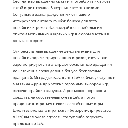
бесплатных вращений сразу и употреблять их в хоть
какой игре в казино. Завершите все это некими
бонусными вознаграждениями от нашего
четырехпроцентного кэшбэк-бонуса для всех
новейших игроков. Наслаждайтесь наибольшим
опытом мобильных азартных игр в любом месте и в
хоть какое время.
Эти бесплатные вращения действительны для
новейших зарегистрированных игроков, ежели они
зарегистрируются и отыграют бесплатные вращения
до истечения срока деяния бонуса бесплатных
вращений. Мы рады сказать, что LeV сейчас доступно в
магазине Apple App Store с огромным выбором игр,
включая крайние выпуски. Игрок может перевести
средства на собственный счет в LeV, а потом
продолжить играться в свои возлюбленные игры.
Ежели вы желаете играться либо зарегистрироваться
в LeV, вы сможете сделать это тут либо загрузить
приложение LeV.