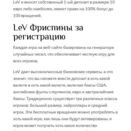
LeV и вносят собственный 1-ый депозит в размере 10
евро либо наиболее, имеют право на 100% бонус до
100 вращений.
LeV Фриспины за
регистрацию
Каждая игра на веб-сайте базирована на генераторе
случайных чисел, что обеспечивает честную игру для
всех игроков.
LeV дает высококлассные банковские сервисы, а это
значит, что вы сможете внести депозит в хоть какой
валюте в хоть какой валюте, включая баксы США,
английские фунты стерлингов, евро и австралийские
баксы. Традиционно существует три различных класса
игроков: большой размер, хайроллеры и средний
игрок. Эти бесплатные вращения можно употреблять в
хоть какой игре, как лишь они будут активированы, и
игрок может получить хоть какое количество