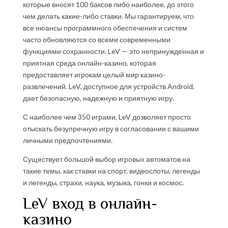
которые вносят 100 баксов либо наиболее, до этого
чем делать какие-либо ставки. Мы гарантируем, что
все нюансы программного обеспечения и систем
часто обновляются со всеми современными
функциями сохранности. LeV — это непринужденная и
приятная среда онлайн-казино, которая
предоставляет игрокам целый мир казино-
развлечений. LeV, доступное для устройств Android,
дает безопасную, надежную и приятную игру.
С наиболее чем 350 играми, LeV дозволяет просто
отыскать безупречную игру в согласовании с вашими
личными предпочтениями.
Существует большой выбор игровых автоматов на
такие темы, как ставки на спорт, видеослоты, легенды
и легенды, страхи, наука, музыка, гонки и космос.
LeV вход в онлайн-
казино