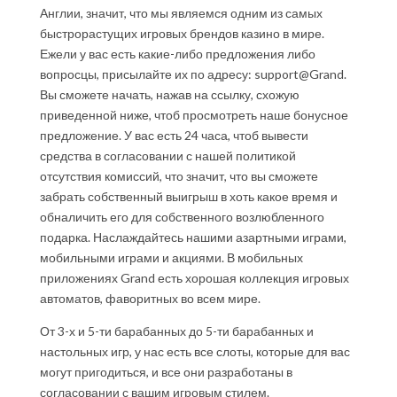
Англии, значит, что мы являемся одним из самых
быстрорастущих игровых брендов казино в мире.
Ежели у вас есть какие-либо предложения либо
вопросцы, присылайте их по адресу: support@Grand.
Вы сможете начать, нажав на ссылку, схожую
приведенной ниже, чтоб просмотреть наше бонусное
предложение. У вас есть 24 часа, чтоб вывести
средства в согласовании с нашей политикой
отсутствия комиссий, что значит, что вы сможете
забрать собственный выигрыш в хоть какое время и
обналичить его для собственного возлюбленного
подарка. Наслаждайтесь нашими азартными играми,
мобильными играми и акциями. В мобильных
приложениях Grand есть хорошая коллекция игровых
автоматов, фаворитных во всем мире.
От 3-х и 5-ти барабанных до 5-ти барабанных и
настольных игр, у нас есть все слоты, которые для вас
могут пригодиться, и все они разработаны в
согласовании с вашим игровым стилем.