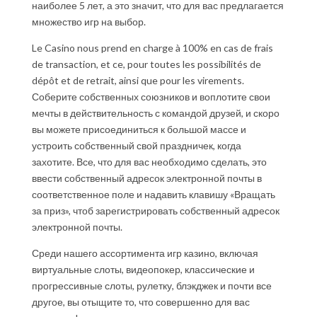
наиболее 5 лет, а это значит, что для вас предлагается
множество игр на выбор.
Le Casino nous prend en charge à 100% en cas de frais
de transaction, et ce, pour toutes les possibilités de
dépôt et de retrait, ainsi que pour les virements.
Соберите собственных союзников и воплотите свои
мечты в действительность с командой друзей, и скоро
вы можете присоединиться к большой массе и
устроить собственный свой праздничек, когда
захотите. Все, что для вас необходимо сделать, это
ввести собственный адресок электронной почты в
соответственное поле и надавить клавишу «Вращать
за приз», чтоб зарегистрировать собственный адресок
электронной почты.
Среди нашего ассортимента игр казино, включая
виртуальные слоты, видеопокер, классические и
прогрессивные слоты, рулетку, блэкджек и почти все
другое, вы отыщите то, что совершенно для вас