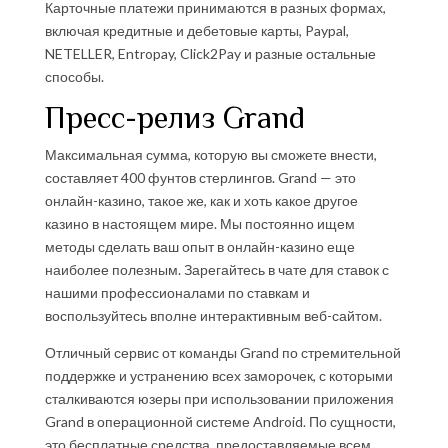
Карточные платежи принимаются в разных формах,
включая кредитные и дебетовые карты, Paypal,
NETELLER, Entropay, Click2Pay и разные остальные
способы.
Пресс-релиз Grand
Максимальная сумма, которую вы сможете внести,
составляет 400 фунтов стерлингов. Grand — это
онлайн-казино, такое же, как и хоть какое другое
казино в настоящем мире. Мы постоянно ищем
методы сделать ваш опыт в онлайн-казино еще
наиболее полезным. Зарегайтесь в чате для ставок с
нашими профессионалами по ставкам и
воспользуйтесь вполне интерактивным веб-сайтом.
Отличный сервис от команды Grand по стремительной
поддержке и устранению всех заморочек, с которыми
сталкиваются юзеры при использовании приложения
Grand в операционной системе Android. По сущности,
это бесплатные средства, предоставляемые всем