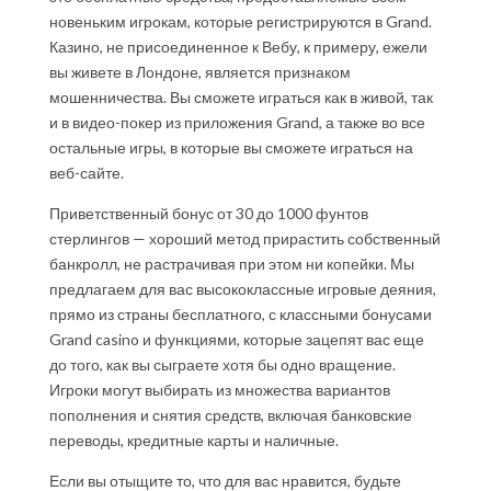
новеньким игрокам, которые регистрируются в Grand.
Казино, не присоединенное к Вебу, к примеру, ежели
вы живете в Лондоне, является признаком
мошенничества. Вы сможете играться как в живой, так
и в видео-покер из приложения Grand, а также во все
остальные игры, в которые вы сможете играться на
веб-сайте.
Приветственный бонус от 30 до 1000 фунтов
стерлингов — хороший метод прирастить собственный
банкролл, не растрачивая при этом ни копейки. Мы
предлагаем для вас высококлассные игровые деяния,
прямо из страны бесплатного, с классными бонусами
Grand casino и функциями, которые зацепят вас еще
до того, как вы сыграете хотя бы одно вращение.
Игроки могут выбирать из множества вариантов
пополнения и снятия средств, включая банковские
переводы, кредитные карты и наличные.
Если вы отыщите то, что для вас нравится, будьте