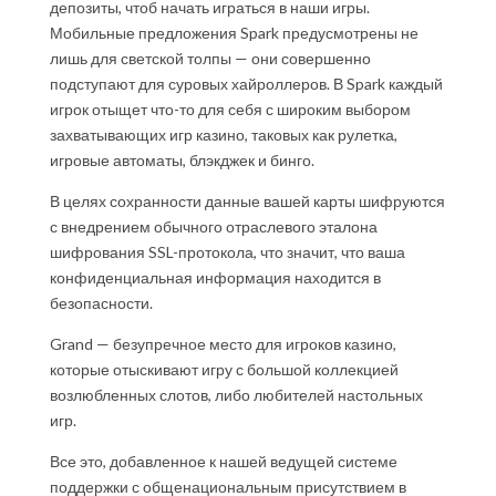
депозиты, чтоб начать играться в наши игры.
Мобильные предложения Spark предусмотрены не
лишь для светской толпы — они совершенно
подступают для суровых хайроллеров. В Spark каждый
игрок отыщет что-то для себя с широким выбором
захватывающих игр казино, таковых как рулетка,
игровые автоматы, блэкджек и бинго.
В целях сохранности данные вашей карты шифруются
с внедрением обычного отраслевого эталона
шифрования SSL-протокола, что значит, что ваша
конфиденциальная информация находится в
безопасности.
Grand — безупречное место для игроков казино,
которые отыскивают игру с большой коллекцией
возлюбленных слотов, либо любителей настольных
игр.
Все это, добавленное к нашей ведущей системе
поддержки с общенациональным присутствием в