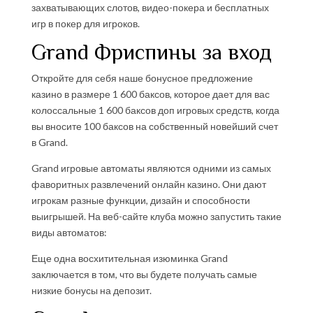
захватывающих слотов, видео-покера и бесплатных
игр в покер для игроков.
Grand Фриспины за вход
Откройте для себя наше бонусное предложение
казино в размере 1 600 баксов, которое дает для вас
колоссальные 1 600 баксов доп игровых средств, когда
вы вносите 100 баксов на собственный новейший счет
в Grand.
Grand игровые автоматы являются одними из самых
фаворитных развлечений онлайн казино. Они дают
игрокам разные функции, дизайн и способности
выигрышей. На веб-сайте клуба можно запустить такие
виды автоматов:
Еще одна восхитительная изюминка Grand
заключается в том, что вы будете получать самые
низкие бонусы на депозит.