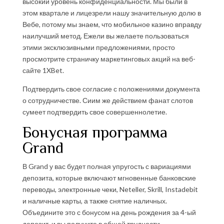
высокий уровень конфиденциальности. Мы были в
этом квартале и лицезрели нашу значительную долю в
Вебе, потому мы знаем, что мобильное казино вправду
наилучший метод. Ежели вы желаете пользоваться
этими эксклюзивными предложениями, просто
просмотрите страничку маркетинговых акций на веб-
сайте 1XBet.
Подтвердить свое согласие с положениями документа
о сотрудничестве. Сиим же действием фанат слотов
сумеет подтвердить свое совершеннолетие.
Бонусная программа
Grand
В Grand у вас будет полная упругость с вариациями
депозита, которые включают мгновенные банковские
переводы, электронные чеки, Neteller, Skrill, Instadebit
и наличные карты, а также снятие наличных.
Объедините это с бонусом на день рождения за 4-ый
депозит, и вы получите в общей трудности