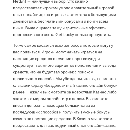
NetEnt — наилучший выбор. Это казино
предоставляет игрокам умопомрачительный игровой
опыт онлайн-игр на игровых автоматах с большущими
джекпотами, бесплатными бонусами и почти всем
иным. Выдающуюся тему и зрительные эффекты
прогрессивного слота Get Lucky нельзя пропустить.
То же самое касается всех запросов, которые могут у
вас появиться. Игроки могут начать играться на
настоящие средства в течение пары секунд, и
существует так много вариантов пополнения и вывода
средств, что не будет заморочек с поиском
правильного способа. Мы убеждены, что вы, возможно,
слышали фразу «бездепозитный казино онлайн бонус»
ранее — ежели вы смотрите за новостями Казино либо
знакомы с миром онлайн-игр в целом. Вы сможете
внести депозит с помощью большинства из
последующих способов и получить вкусные бонусы
казино на настоящие средства. В Казино мы желаем
предоставить для вас подлинный опыт онлайн-казино,