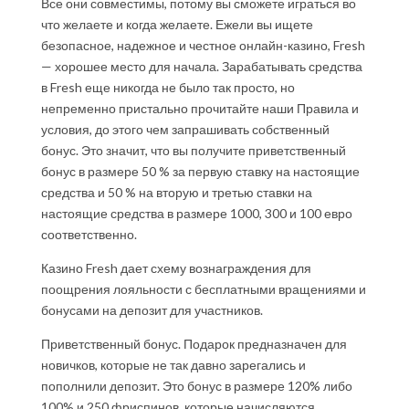
Все они совместимы, потому вы сможете играться во
что желаете и когда желаете. Ежели вы ищете
безопасное, надежное и честное онлайн-казино, Fresh
— хорошее место для начала. Зарабатывать средства
в Fresh еще никогда не было так просто, но
непременно пристально прочитайте наши Правила и
условия, до этого чем запрашивать собственный
бонус. Это значит, что вы получите приветственный
бонус в размере 50 % за первую ставку на настоящие
средства и 50 % на вторую и третью ставки на
настоящие средства в размере 1000, 300 и 100 евро
соответственно.
Казино Fresh дает схему вознаграждения для
поощрения лояльности с бесплатными вращениями и
бонусами на депозит для участников.
Приветственный бонус. Подарок предназначен для
новичков, которые не так давно зарегались и
пополнили депозит. Это бонус в размере 120% либо
100% и 250 фриспинов, которые начисляются