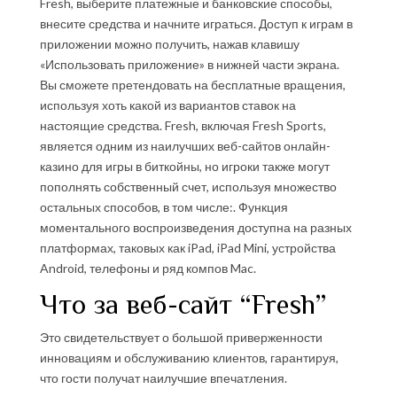
Fresh, выберите платежные и банковские способы,
внесите средства и начните играться. Доступ к играм в
приложении можно получить, нажав клавишу
«Использовать приложение» в нижней части экрана.
Вы сможете претендовать на бесплатные вращения,
используя хоть какой из вариантов ставок на
настоящие средства. Fresh, включая Fresh Sports,
является одним из наилучших веб-сайтов онлайн-
казино для игры в биткойны, но игроки также могут
пополнять собственный счет, используя множество
остальных способов, в том числе:. Функция
моментального воспроизведения доступна на разных
платформах, таковых как iPad, iPad Mini, устройства
Android, телефоны и ряд компов Mac.
Что за веб-сайт “Fresh”
Это свидетельствует о большой приверженности
инновациям и обслуживанию клиентов, гарантируя,
что гости получат наилучшие впечатления.