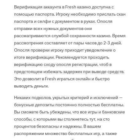
Верификация аккаунта в Fresh казино доступна с
помощью паспорта. Игроку необходимо прислать скан
паспорта и селфи с документом в руках. Опосля
отправки всех нужных документов они
рассматриваются службой сохранности казино. Время
рассмотрения составляет от пары часов до 2-3 дней.
Опосля проверки игроку приходит уведомление о
итоге верификации. Рекомендуется проходить
верификацию сходу опосля регистрации, чтоб в
предстоящем избежать задержек при выводе средств.
Это дозволит в Fresh играться онлайн и быстро
выводить деньги.
Никаких подколов, укрытых критерий и исключений —
бонусные депозиты постоянно полностью бесплатны.
Вы сможете быть убеждены, что все игры и банковские
способы, с которыми вы столкнетесь тут, на сто
процентов безопасны и надежны. В вашем
распоряжении множество бесплатных игр, а также