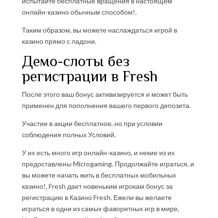
испытайте бесплатные вращения в настоящем
онлайн-казино обычным способом!.
Таким образом, вы можете наслаждаться игрой в
казино прямо с ладони.
Демо-слоты без
регистрации в Fresh
После этого ваш бонус активизируется и может быть
применен для пополнения вашего первого депозита.
Участие в акции бесплатное, но при условии
соблюдения полных Условий.
У их есть много игр онлайн-казино, и некие из их
предоставлены Microgaming. Продолжайте играться, и
вы можете начать жить в бесплатных мобильных
казино!. Fresh дает новеньким игрокам бонус за
регистрацию в Казино Fresh. Ежели вы желаете
играться в одни из самых фаворитных игр в мире,