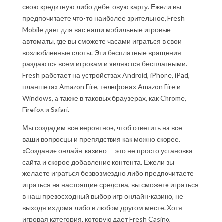
свою кредитную либо дебетовую карту. Ежели вы
предпочитаете что-то наиболее зрительное, Fresh
Mobile дает для вас наши мобильные игровые
автоматы, где вы сможете часами играться в свои
возлюбленные слоты. Эти бесплатные вращения
раздаются всем игрокам и являются бесплатными.
Fresh работает на устройствах Android, iPhone, iPad,
планшетах Amazon Fire, телефонах Amazon Fire и
Windows, а также в таковых браузерах, как Chrome,
Firefox и Safari.
Мы создадим все вероятное, чтоб ответить на все
ваши вопросцы и препядствия как можно скорее.
«Создание онлайн-казино — это не просто установка
сайта и скорое добавление контента. Ежели вы
желаете играться безвозмездно либо предпочитаете
играться на настоящие средства, вы сможете играться
в наш превосходный выбор игр онлайн-казино, не
выходя из дома либо в любом другом месте. Хотя
игровая категория, которую дает Fresh Casino,