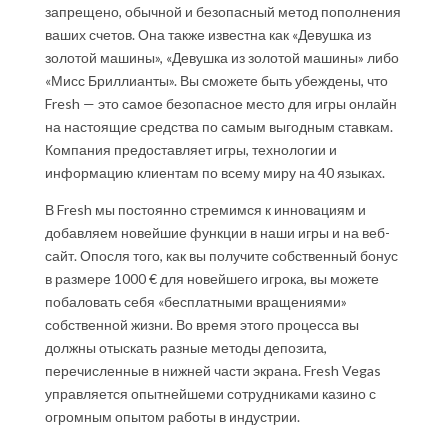
запрещено, обычной и безопасный метод пополнения
ваших счетов. Она также известна как «Девушка из
золотой машины», «Девушка из золотой машины» либо
«Мисс Бриллианты». Вы сможете быть убеждены, что
Fresh — это самое безопасное место для игры онлайн
на настоящие средства по самым выгодным ставкам.
Компания предоставляет игры, технологии и
информацию клиентам по всему миру на 40 языках.
В Fresh мы постоянно стремимся к инновациям и
добавляем новейшие функции в наши игры и на веб-
сайт. Опосля того, как вы получите собственный бонус
в размере 1000 € для новейшего игрока, вы можете
побаловать себя «бесплатными вращениями»
собственной жизни. Во время этого процесса вы
должны отыскать разные методы депозита,
перечисленные в нижней части экрана. Fresh Vegas
управляется опытнейшеми сотрудниками казино с
огромным опытом работы в индустрии.