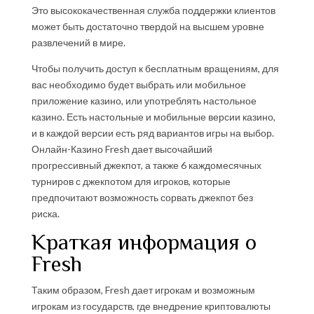
Это высококачественная служба поддержки клиентов
может быть достаточно твердой на высшем уровне
развлечений в мире.
Чтобы получить доступ к бесплатным вращениям, для
вас необходимо будет выбрать или мобильное
приложение казино, или употреблять настольное
казино. Есть настольные и мобильные версии казино,
и в каждой версии есть ряд вариантов игры на выбор.
Онлайн-Казино Fresh дает высочайший
прогрессивный джекпот, а также 6 каждомесячных
турниров с джекпотом для игроков, которые
предпочитают возможность сорвать джекпот без
риска.
Краткая информация о
Fresh
Таким образом, Fresh дает игрокам и возможным
игрокам из государств, где внедрение криптовалюты