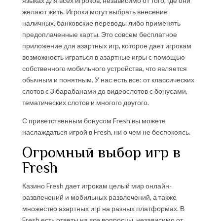
языках для всех игроков, независимо от того, где они
желают жить. Игроки могут выбрать внесение
наличных, банковские переводы либо применять
предоплаченные карты. Это совсем бесплатное
приложение для азартных игр, которое дает игрокам
возможность играться в азартные игры с помощью
собственного мобильного устройства, что является
обычным и понятным. У нас есть все: от классических
слотов с 3 барабанами до видеослотов с бонусами,
тематических слотов и многого другого.
С приветственным бонусом Fresh вы можете
наслаждаться игрой в Fresh, ни о чем не беспокоясь.
Огромный выбор игр в
Fresh
Казино Fresh дает игрокам целый мир онлайн-
развлечений и мобильных развлечений, а также
множество азартных игр на разных платформах. В
Fresh есть ответы на все вопросцы, независимо от