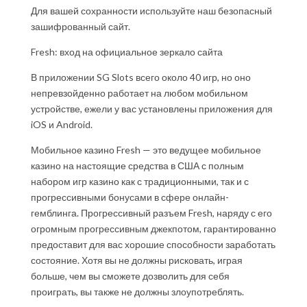
Для вашей сохранности используйте наш безопасный
зашифрованный сайт.
Fresh: вход на официальное зеркало сайта
В приложении SG Slots всего около 40 игр, но оно
непревзойденно работает на любом мобильном
устройстве, ежели у вас установлены приложения для
iOS и Android.
Мобильное казино Fresh — это ведущее мобильное
казино на настоящие средства в США с полным
набором игр казино как с традиционными, так и с
прогрессивными бонусами в сфере онлайн-
гемблинга. Прогрессивный разъем Fresh, наряду с его
огромным прогрессивным джекпотом, гарантированно
предоставит для вас хорошие способности заработать
состояние. Хотя вы не должны рисковать, играя
больше, чем вы сможете дозволить для себя
проиграть, вы также не должны злоупотреблять.