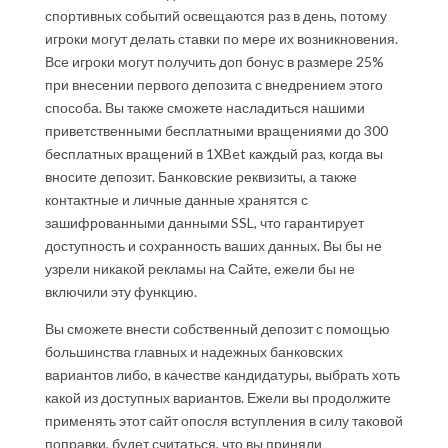
спортивных событий освещаются раз в день, потому
игроки могут делать ставки по мере их возникновения.
Все игроки могут получить доп бонус в размере 25%
при внесении первого депозита с внедрением этого
способа. Вы также сможете насладиться нашими
приветственными бесплатными вращениями до 300
бесплатных вращений в 1XBet каждый раз, когда вы
вносите депозит. Банковские реквизиты, а также
контактные и личные данные хранятся с
зашифрованными данными SSL, что гарантирует
доступность и сохранность ваших данных. Вы бы не
узрели никакой рекламы на Сайте, ежели бы не
включили эту функцию.
Вы сможете внести собственный депозит с помощью
большинства главных и надежных банковских
вариантов либо, в качестве кандидатуры, выбрать хоть
какой из доступных вариантов. Ежели вы продолжите
применять этот сайт опосля вступления в силу таковой
поправки, будет считаться, что вы приняли