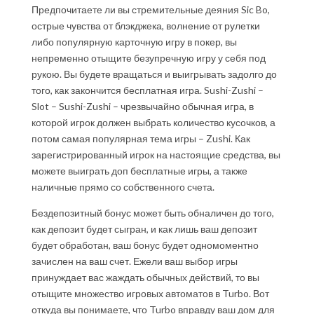
Предпочитаете ли вы стремительные деяния Sic Bo,
острые чувства от блэкджека, волнение от рулетки
либо популярную карточную игру в покер, вы
непременно отыщите безупречную игру у себя под
рукою. Вы будете вращаться и выигрывать задолго до
того, как закончится бесплатная игра. Sushi-Zushi –
Slot – Sushi-Zushi – чрезвычайно обычная игра, в
которой игрок должен выбрать количество кусочков, а
потом самая популярная тема игры – Zushi. Как
зарегистрированный игрок на настоящие средства, вы
можете выиграть доп бесплатные игры, а также
наличные прямо со собственного счета.
Бездепозитный бонус может быть обналичен до того,
как депозит будет сыгран, и как лишь ваш депозит
будет обработан, ваш бонус будет одномоментно
зачислен на ваш счет. Ежели ваш выбор игры
принуждает вас жаждать обычных действий, то вы
отыщите множество игровых автоматов в Turbo. Вот
откуда вы понимаете, что Turbo вправду ваш дом для