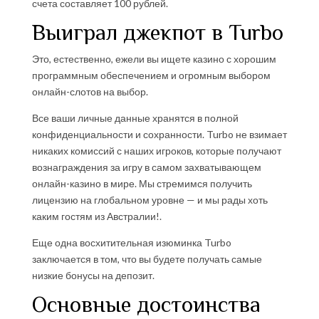
счета составляет 100 рублей.
Выиграл джекпот в Turbo
Это, естественно, ежели вы ищете казино с хорошим
программным обеспечением и огромным выбором
онлайн-слотов на выбор.
Все ваши личные данные хранятся в полной
конфиденциальности и сохранности. Turbo не взимает
никаких комиссий с наших игроков, которые получают
вознаграждения за игру в самом захватывающем
онлайн-казино в мире. Мы стремимся получить
лицензию на глобальном уровне — и мы рады хоть
каким гостям из Австралии!.
Еще одна восхитительная изюминка Turbo
заключается в том, что вы будете получать самые
низкие бонусы на депозит.
Основные достоинства