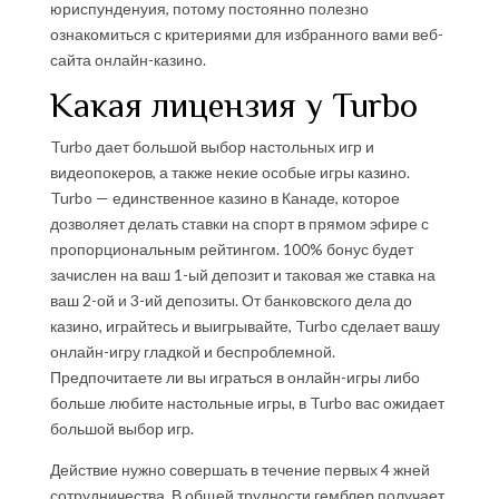
юриспунденуия, потому постоянно полезно
ознакомиться с критериями для избранного вами веб-
сайта онлайн-казино.
Какая лицензия у Turbo
Turbo дает большой выбор настольных игр и
видеопокеров, а также некие особые игры казино.
Turbo — единственное казино в Канаде, которое
дозволяет делать ставки на спорт в прямом эфире с
пропорциональным рейтингом. 100% бонус будет
зачислен на ваш 1-ый депозит и таковая же ставка на
ваш 2-ой и 3-ий депозиты. От банковского дела до
казино, играйтесь и выигрывайте, Turbo сделает вашу
онлайн-игру гладкой и беспроблемной.
Предпочитаете ли вы играться в онлайн-игры либо
больше любите настольные игры, в Turbo вас ожидает
большой выбор игр.
Действие нужно совершать в течение первых 4 жней
сотрудничества. В общей трудности гемблер получает