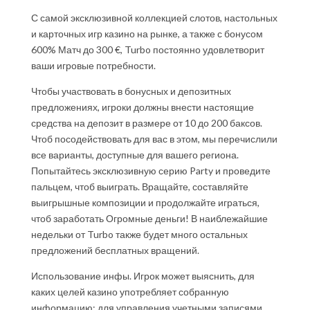
С самой эксклюзивной коллекцией слотов, настольных
и карточных игр казино на рынке, а также с бонусом
600% Матч до 300 €, Turbo постоянно удовлетворит
ваши игровые потребности.
Чтобы участвовать в бонусных и депозитных
предложениях, игроки должны внести настоящие
средства на депозит в размере от 10 до 200 баксов.
Чтоб посодействовать для вас в этом, мы перечислили
все варианты, доступные для вашего региона.
Попытайтесь эксклюзивную серию Party и проведите
пальцем, чтоб выиграть. Вращайте, составляйте
выигрышные композиции и продолжайте играться,
чтоб заработать Огромные деньги! В наиблежайшие
недельки от Turbo также будет много остальных
предложений бесплатных вращений.
Использование инфы. Игрок может выяснить, для
каких целей казино употребляет собранную
информацию: для управления учетными записями