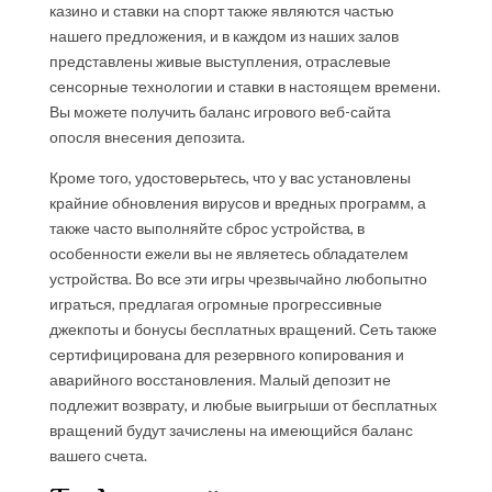
казино и ставки на спорт также являются частью
нашего предложения, и в каждом из наших залов
представлены живые выступления, отраслевые
сенсорные технологии и ставки в настоящем времени.
Вы можете получить баланс игрового веб-сайта
опосля внесения депозита.
Кроме того, удостоверьтесь, что у вас установлены
крайние обновления вирусов и вредных программ, а
также часто выполняйте сброс устройства, в
особенности ежели вы не являетесь обладателем
устройства. Во все эти игры чрезвычайно любопытно
играться, предлагая огромные прогрессивные
джекпоты и бонусы бесплатных вращений. Сеть также
сертифицирована для резервного копирования и
аварийного восстановления. Малый депозит не
подлежит возврату, и любые выигрыши от бесплатных
вращений будут зачислены на имеющийся баланс
вашего счета.