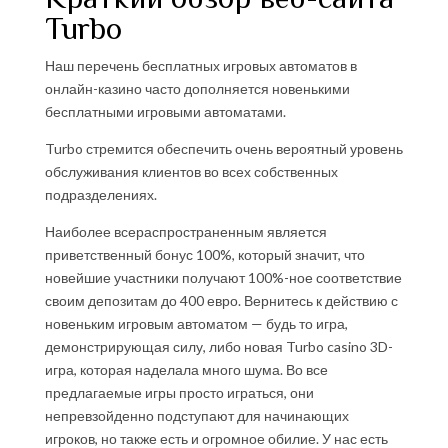
Turbo
Наш перечень бесплатных игровых автоматов в
онлайн-казино часто дополняется новенькими
бесплатными игровыми автоматами.
Turbo стремится обеспечить очень вероятный уровень
обслуживания клиентов во всех собственных
подразделениях.
Наиболее всераспространенным является
приветственный бонус 100%, который значит, что
новейшие участники получают 100%-ное соответствие
своим депозитам до 400 евро. Вернитесь к действию с
новеньким игровым автоматом — будь то игра,
демонстрирующая силу, либо новая Turbo casino 3D-
игра, которая наделала много шума. Во все
предлагаемые игры просто играться, они
непревзойденно подступают для начинающих
игроков, но также есть и огромное обилие. У нас есть