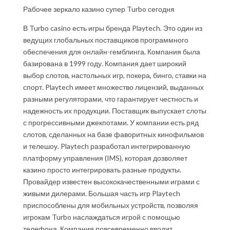
Рабочее зеркало казино супер Turbo сегодня
В Turbo casino есть игры бренда Playtech. Это один из
ведущих глобальных поставщиков программного
обеспечения для онлайн-гемблинга. Компания была
базирована в 1999 году. Компания дает широкий
выбор слотов, настольных игр, покера, бинго, ставки на
спорт. Playtech имеет множество лицензий, выданных
разными регуляторами, что гарантирует честность и
надежность их продукции. Поставщик выпускает слоты
с прогрессивными джекпотами. У компании есть ряд
слотов, сделанных на базе фаворитных кинофильмов
и телешоу. Playtech разработал интегрированную
платформу управления (IMS), которая дозволяет
казино просто интегрировать разные продукты.
Провайдер известен высококачественными играми с
живыми дилерами. Большая часть игр Playtech
приспособлены для мобильных устройств, позволяя
игрокам Turbo наслаждаться игрой с помощью
телефона. Компания повсевременно вводит