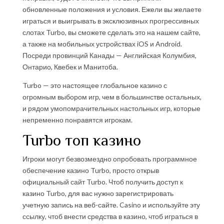
обновленные положения и условия. Ежели вы желаете
играться и выигрывать в эксклюзивных прогрессивных
слотах Turbo, вы сможете сделать это на нашем сайте,
а также на мобильных устройствах iOS и Android.
Посреди провинций Канады — Английская Колумбия,
Онтарио, Квебек и Манитоба.
Turbo — это настоящее глобальное казино с
огромным выбором игр, чем в большинстве остальных,
и рядом умопомрачительных настольных игр, которые
непременно понравятся игрокам.
Turbo топ казино
Игроки могут безвозмездно опробовать программное
обеспечение казино Turbo, просто открыв
официальный сайт Turbo. Чтоб получить доступ к
казино Turbo, для вас нужно зарегистрировать
учетную запись на веб-сайте. Casino и используйте эту
ссылку, чтоб внести средства в казино, чтоб играться в