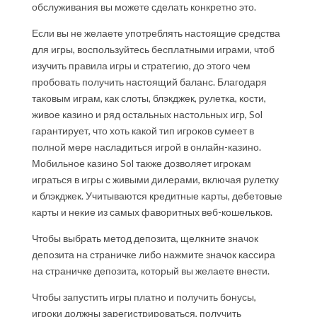
обслуживания вы можете сделать конкретно это.
Если вы не желаете употреблять настоящие средства
для игры, воспользуйтесь бесплатными играми, чтоб
изучить правила игры и стратегию, до этого чем
пробовать получить настоящий баланс. Благодаря
таковым играм, как слоты, блэкджек, рулетка, кости,
живое казино и ряд остальных настольных игр, Sol
гарантирует, что хоть какой тип игроков сумеет в
полной мере насладиться игрой в онлайн-казино.
Мобильное казино Sol также дозволяет игрокам
играться в игры с живыми дилерами, включая рулетку
и блэкджек. Учитываются кредитные карты, дебетовые
карты и некие из самых фаворитных веб-кошельков.
Чтобы выбрать метод депозита, щелкните значок
депозита на страничке либо нажмите значок кассира
на страничке депозита, который вы желаете внести.
Чтобы запустить игры платно и получить бонусы,
игроки должны зарегистрироваться, получить