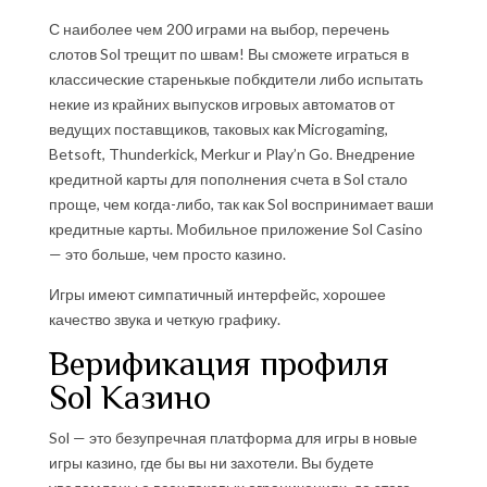
С наиболее чем 200 играми на выбор, перечень
слотов Sol трещит по швам! Вы сможете играться в
классические старенькые побкдители либо испытать
некие из крайних выпусков игровых автоматов от
ведущих поставщиков, таковых как Microgaming,
Betsoft, Thunderkick, Merkur и Play’n Go. Внедрение
кредитной карты для пополнения счета в Sol стало
проще, чем когда-либо, так как Sol воспринимает ваши
кредитные карты. Мобильное приложение Sol Casino
— это больше, чем просто казино.
Игры имеют симпатичный интерфейс, хорошее
качество звука и четкую графику.
Верификация профиля
Sol Казино
Sol — это безупречная платформа для игры в новые
игры казино, где бы вы ни захотели. Вы будете