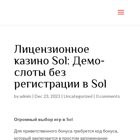
Лицензионное
казино Sol: Демо-
слоты без
регистрации в Sol
by
admin
|
Dec 23, 2023
|
Uncategorized
|
0 comments
Огромный выбор игр в Sol
Для приветственного бонуса требуется код бонуса,
который заключается в простом запоминании