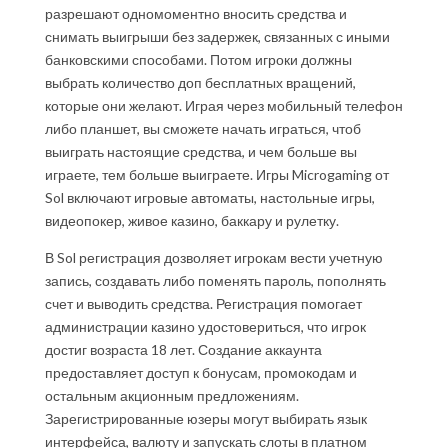
разрешают одномоментно вносить средства и
снимать выигрыши без задержек, связанных с иными
банковскими способами. Потом игроки должны
выбрать количество доп бесплатных вращений,
которые они желают. Играя через мобильный телефон
либо планшет, вы сможете начать играться, чтоб
выиграть настоящие средства, и чем больше вы
играете, тем больше выиграете. Игры Microgaming от
Sol включают игровые автоматы, настольные игры,
видеопокер, живое казино, баккару и рулетку.
В Sol регистрация дозволяет игрокам вести учетную
запись, создавать либо поменять пароль, пополнять
счет и выводить средства. Регистрация помогает
администрации казино удостовериться, что игрок
достиг возраста 18 лет. Создание аккаунта
предоставляет доступ к бонусам, промокодам и
остальным акционным предложениям.
Зарегистрированные юзеры могут выбирать язык
интерфейса, валюту и запускать слоты в платном