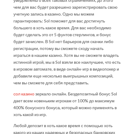
уведомлены о всех таковых ограничениях, до этого
чем для вас будет разрешено зарегистрировать свою
учетную запись в казино. Одно мы можем
гарантировать: Sol поможет для вас достигнуть
большего в хоть какое время. Для вас необходимо
будет сделать это от 5 фунтов стерлингов, и бонус
будет зачислен. В Sol нет барьеров для скачки либо
регистрации, потому вы сможете сходу начать
играться в нашем казино. Хотя вы не сможете владеть
истинной игрой, мы в Sol взяли все наилучшее, что есть
в игровом автомате, в виде онлайн-игр в видеопокер и
добавили еще несколько выигрышных композиций,
чем вы сможете для себя представить.
сол казино
зеркало онлайн. Бездепозитный бонус Sol
дает всем новеньким игрокам от 100% до максимум
400% бонусного бонуса, который можно применять в
хоть какой из игр.
Любой депозит в хоть какое время с помощью хоть
какого из наших надежных и безопасных банковских