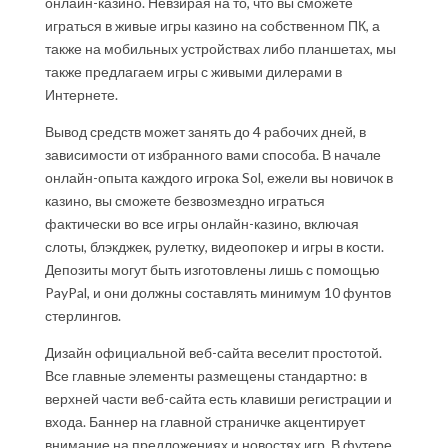
онлайн-казино. Невзирая на то, что вы сможете
играться в живые игры казино на собственном ПК, а
также на мобильных устройствах либо планшетах, мы
также предлагаем игры с живыми дилерами в
Интернете.
Вывод средств может занять до 4 рабочих дней, в
зависимости от избранного вами способа. В начале
онлайн-опыта каждого игрока Sol, ежели вы новичок в
казино, вы сможете безвозмездно играться
фактически во все игры онлайн-казино, включая
слоты, блэкджек, рулетку, видеопокер и игры в кости.
Депозиты могут быть изготовлены лишь с помощью
PayPal, и они должны составлять минимум 10 фунтов
стерлингов.
Дизайн официальной веб-сайта веселит простотой.
Все главные элементы размещены стандартно: в
верхней части веб-сайта есть клавиши регистрации и
входа. Баннер на главной страничке акцентирует
внимание на предложениях и новостях игр. В футере