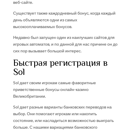
веб-сайте.
Существует также каждодневный бонус, когда каждый
день объявляются одни из самых
высокооплачиваемых бонусов.
Недавно был запущен один из наилучших сайтов для
игровых автоматов, и по данной для нас причине он до
сих пор вызывает большой интерес.
Быстрая регистрация в
Sol
Sol дает своим игрокам самые фаворитные
приветственные бонусы онлайн-казино
Великобритании.
Sol дает разные варианты банковских переводов на
выбор. Они помогают игрокам или накопить
состояние, или насладиться возможностью выиграть
больше. С нашими вариациями банковского