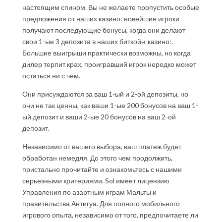
настоящим спином. Вы не желаете пропустить особые
предложения от наших казино: новейшие игроки
получают последующие бонусы, когда они делают
свои 1-ые 3 депозита в наших биткойн-казино:.
Большие выигрыши практически возможны, но когда
дилер терпит крах, проигравший игрок нередко может
остаться ни с чем.
Они присуждаются за ваш 1-ый и 2-ой депозиты, но
они не так ценны, как ваши 1-ые 200 бонусов на ваш 1-
ый депозит и ваши 2-ые 20 бонусов на ваш 2-ой
депозит.
Независимо от вашего выбора, ваш платеж будет
обработан немедля. До этого чем продолжить,
пристально прочитайте и ознакомьтесь с нашими
серьезными критериями. Sol имеет лицензию
Управления по азартным играм Мальты и
правительства Антигуа. Для полного мобильного
игрового опыта, независимо от того, предпочитаете ли