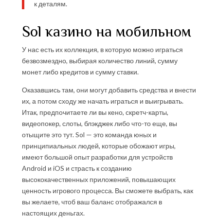
к деталям.
Sol казино на мобильном
У нас есть их коллекция, в которую можно играться
безвозмездно, выбирая количество линий, сумму
монет либо кредитов и сумму ставки.
Оказавшись там, они могут добавить средства и внести
их, а потом сходу же начать играться и выигрывать.
Итак, предпочитаете ли вы кено, скретч-карты,
видеопокер, слоты, блэкджек либо что-то еще, вы
отыщите это тут. Sol — это команда юных и
принципиальных людей, которые обожают игры,
имеют большой опыт разработки для устройств
Android и iOS и страсть к созданию
высококачественных приложений, повышающих
ценность игрового процесса. Вы сможете выбрать, как
вы желаете, чтоб ваш баланс отображался в
настоящих деньгах.