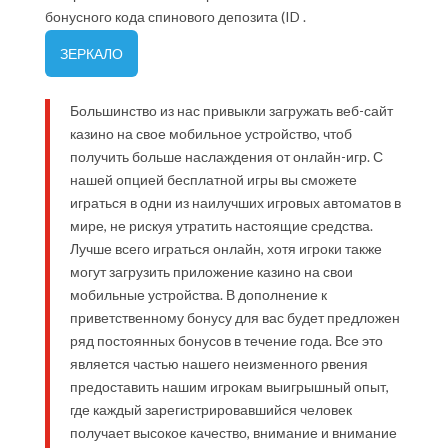
бонусного кода спинового депозита (ID .
ЗЕРКАЛО
Большинство из нас привыкли загружать веб-сайт
казино на свое мобильное устройство, чтоб
получить больше наслаждения от онлайн-игр. С
нашей опцией бесплатной игры вы сможете
играться в одни из наилучших игровых автоматов в
мире, не рискуя утратить настоящие средства.
Лучше всего играться онлайн, хотя игроки также
могут загрузить приложение казино на свои
мобильные устройства. В дополнение к
приветственному бонусу для вас будет предложен
ряд постоянных бонусов в течение года. Все это
является частью нашего неизменного рвения
предоставить нашим игрокам выигрышный опыт,
где каждый зарегистрировавшийся человек
получает высокое качество, внимание и внимание