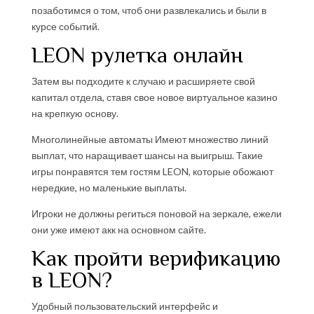
позаботимся о том, чтоб они развлекались и были в
курсе событий.
LEON рулетка онлайн
Затем вы подходите к случаю и расширяете свой
капитал отдела, ставя свое новое виртуальное казино
на крепкую основу.
Многолинейные автоматы Имеют множество линий
выплат, что наращивает шансы на выигрыш. Такие
игры понравятся тем гостям LEON, которые обожают
нередкие, но маленькие выплаты.
Игроки не должны региться поновой на зеркале, ежели
они уже имеют акк на основном сайте.
Как пройти верификацию
в LEON?
Удобный пользовательский интерфейс и