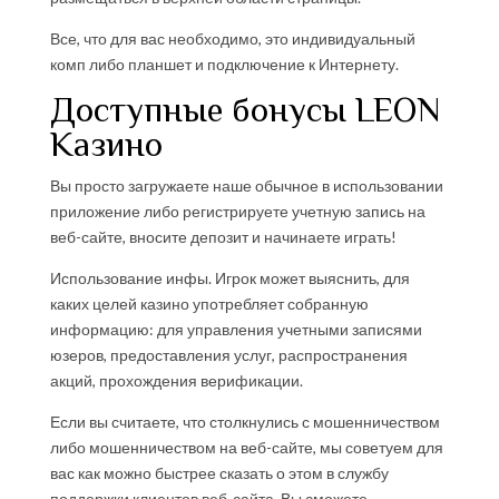
Все, что для вас необходимо, это индивидуальный
комп либо планшет и подключение к Интернету.
Доступные бонусы LEON
Казино
Вы просто загружаете наше обычное в использовании
приложение либо регистрируете учетную запись на
веб-сайте, вносите депозит и начинаете играть!
Использование инфы. Игрок может выяснить, для
каких целей казино употребляет собранную
информацию: для управления учетными записями
юзеров, предоставления услуг, распространения
акций, прохождения верификации.
Если вы считаете, что столкнулись с мошенничеством
либо мошенничеством на веб-сайте, мы советуем для
вас как можно быстрее сказать о этом в службу
поддержки клиентов веб-сайта. Вы сможете