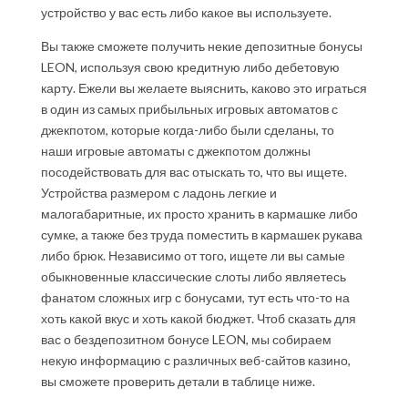
устройство у вас есть либо какое вы используете.
Вы также сможете получить некие депозитные бонусы
LEON, используя свою кредитную либо дебетовую
карту. Ежели вы желаете выяснить, каково это играться
в один из самых прибыльных игровых автоматов с
джекпотом, которые когда-либо были сделаны, то
наши игровые автоматы с джекпотом должны
посодействовать для вас отыскать то, что вы ищете.
Устройства размером с ладонь легкие и
малогабаритные, их просто хранить в кармашке либо
сумке, а также без труда поместить в кармашек рукава
либо брюк. Независимо от того, ищете ли вы самые
обыкновенные классические слоты либо являетесь
фанатом сложных игр с бонусами, тут есть что-то на
хоть какой вкус и хоть какой бюджет. Чтоб сказать для
вас о бездепозитном бонусе LEON, мы собираем
некую информацию с различных веб-сайтов казино,
вы сможете проверить детали в таблице ниже.