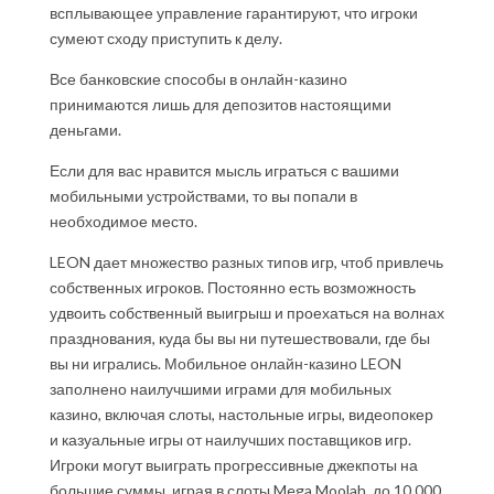
всплывающее управление гарантируют, что игроки
сумеют сходу приступить к делу.
Все банковские способы в онлайн-казино
принимаются лишь для депозитов настоящими
деньгами.
Если для вас нравится мысль играться с вашими
мобильными устройствами, то вы попали в
необходимое место.
LEON дает множество разных типов игр, чтоб привлечь
собственных игроков. Постоянно есть возможность
удвоить собственный выигрыш и проехаться на волнах
празднования, куда бы вы ни путешествовали, где бы
вы ни игрались. Мобильное онлайн-казино LEON
заполнено наилучшими играми для мобильных
казино, включая слоты, настольные игры, видеопокер
и казуальные игры от наилучших поставщиков игр.
Игроки могут выиграть прогрессивные джекпоты на
большие суммы, играя в слоты Mega Moolah, до 10 000