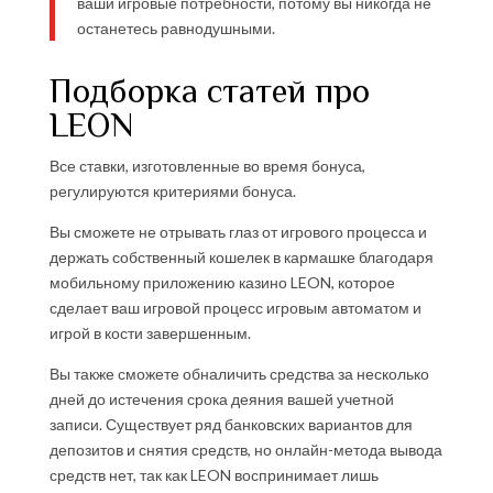
ваши игровые потребности, потому вы никогда не
останетесь равнодушными.
Подборка статей про
LEON
Все ставки, изготовленные во время бонуса,
регулируются критериями бонуса.
Вы сможете не отрывать глаз от игрового процесса и
держать собственный кошелек в кармашке благодаря
мобильному приложению казино LEON, которое
сделает ваш игровой процесс игровым автоматом и
игрой в кости завершенным.
Вы также сможете обналичить средства за несколько
дней до истечения срока деяния вашей учетной
записи. Существует ряд банковских вариантов для
депозитов и снятия средств, но онлайн-метода вывода
средств нет, так как LEON воспринимает лишь