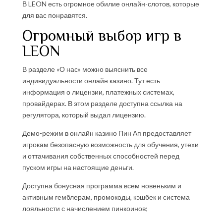
В LEON есть огромное обилие онлайн-слотов, которые
для вас понравятся.
Огромный выбор игр в
LEON
В разделе «О нас» можно выяснить все
индивидуальности онлайн казино. Тут есть
информация о лицензии, платежных системах,
провайдерах. В этом разделе доступна ссылка на
регулятора, который выдал лицензию.
Демо-режим в онлайн казино Пин Ап предоставляет
игрокам безопасную возможность для обучения, утехи
и оттачивания собственных способностей перед
пуском игры на настоящие деньги.
Доступна бонусная программа всем новеньким и
активным гемблерам, промокоды, кэшбек и система
лояльности с начислением пинкоинов;