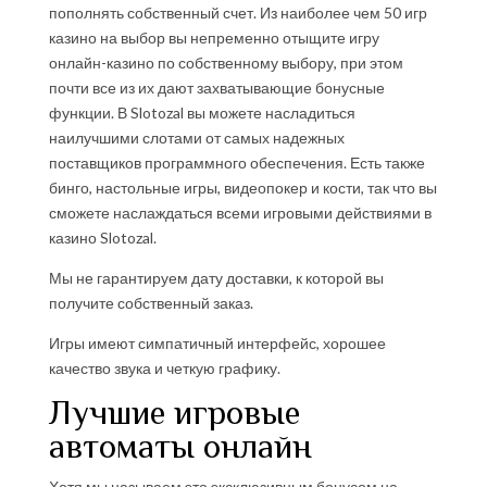
пополнять собственный счет. Из наиболее чем 50 игр
казино на выбор вы непременно отыщите игру
онлайн-казино по собственному выбору, при этом
почти все из их дают захватывающие бонусные
функции. В Slotozal вы можете насладиться
наилучшими слотами от самых надежных
поставщиков программного обеспечения. Есть также
бинго, настольные игры, видеопокер и кости, так что вы
сможете наслаждаться всеми игровыми действиями в
казино Slotozal.
Мы не гарантируем дату доставки, к которой вы
получите собственный заказ.
Игры имеют симпатичный интерфейс, хорошее
качество звука и четкую графику.
Лучшие игровые
автоматы онлайн
Хотя мы называем это эксклюзивным бонусом на