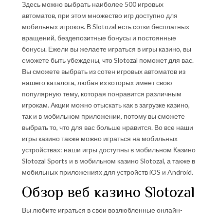
Здесь можно выбрать наиболее 500 игровых
автоматов, при этом множество игр доступно для
мобильных игроков. В Slotozal есть сотки бесплатных
вращений, бездепозитные бонусы и постоянные
бонусы. Ежели вы желаете играться в игры казино, вы
сможете быть убеждены, что Slotozal поможет для вас.
Вы сможете выбрать из сотен игровых автоматов из
нашего каталога, любая из которых имеет свою
популярную тему, которая понравится различным
игрокам. Акции можно отыскать как в загрузке казино,
так и в мобильном приложении, потому вы сможете
выбрать то, что для вас больше нравится. Во все наши
игры казино также можно играться на мобильных
устройствах: наши игры доступны в мобильном Казино
Slotozal Sports и в мобильном казино Slotozal, а также в
мобильных приложениях для устройств iOS и Android.
Обзор веб казино Slotozal
Вы любите играться в свои возлюбленные онлайн-