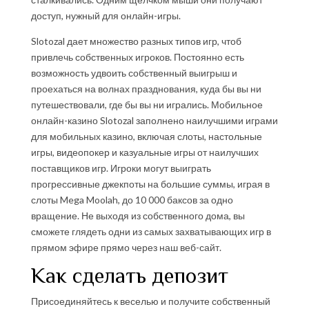
доступ, нужный для онлайн-игры.
Slotozal дает множество разных типов игр, чтоб
привлечь собственных игроков. Постоянно есть
возможность удвоить собственный выигрыш и
проехаться на волнах празднования, куда бы вы ни
путешествовали, где бы вы ни игрались. Мобильное
онлайн-казино Slotozal заполнено наилучшими играми
для мобильных казино, включая слоты, настольные
игры, видеопокер и казуальные игры от наилучших
поставщиков игр. Игроки могут выиграть
прогрессивные джекпоты на большие суммы, играя в
слоты Mega Moolah, до 10 000 баксов за одно
вращение. Не выходя из собственного дома, вы
сможете глядеть одни из самых захватывающих игр в
прямом эфире прямо через наш веб-сайт.
Как сделать депозит
Присоединяйтесь к веселью и получите собственный