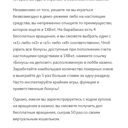
Независимо от того, решите ли вы играться
безвозмездно в демо-режиме либо на настоящие
средства, вы непременно отыщите то преимущество,
которое ищете в 1XBet. На барабанах есть 4
бесплатных вращения, и вы сможете выбрать один с
«x1» либо «x3» и «x5» либо «x8» соответственно. Чтоб
узреть все бонусы, доступные при пополнении счета
настоящими средствами в 1XBet, нажмите ссылку
«Бонусы на депозит», расположенную в лобби казино.
Заработайте наибольшее количество покерных очков
и выиграйте до 5 раз больше ставки за одну раздачу.
Часто инспектируйте крайние игры, функции и
приветственные бонусы!
Однако, ежели вы зарегистрируетесь с кодом купона
на вращение в казино, вы сможете получить доп
бесплатные вращения, сыграв 50 раз со своим
виртуальным кошельком.