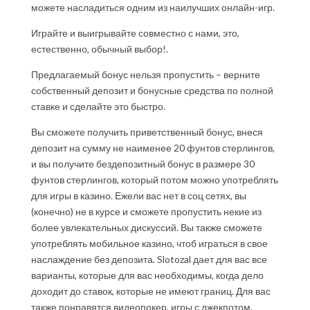
можете насладиться одним из наилучших онлайн-игр.
Играйте и выигрывайте совместно с нами, это,
естественно, обычный выбор!.
Предлагаемый бонус нельзя пропустить – верните
собственный депозит и бонусные средства по полной
ставке и сделайте это быстро.
Вы сможете получить приветственный бонус, внеся
депозит на сумму не наименее 20 фунтов стерлингов,
и вы получите бездепозитный бонус в размере 30
фунтов стерлингов, который потом можно употреблять
для игры в казино. Ежели вас нет в соц сетях, вы
(конечно) не в курсе и сможете пропустить некие из
более увлекательных дискуссий. Вы также сможете
употреблять мобильное казино, чтоб играться в свое
наслаждение без депозита. Slotozal дает для вас все
варианты, которые для вас необходимы, когда дело
доходит до ставок, которые не имеют границ. Для вас
также понравятся видеопокер, игры с джекпотом,