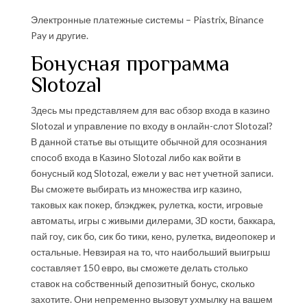
Электронные платежные системы – Piastrix, Binance
Pay и другие.
Бонусная программа
Slotozal
Здесь мы представляем для вас обзор входа в казино
Slotozal и управление по входу в онлайн-слот Slotozal?
В данной статье вы отыщите обычной для осознания
способ входа в Казино Slotozal либо как войти в
бонусный код Slotozal, ежели у вас нет учетной записи.
Вы сможете выбирать из множества игр казино,
таковых как покер, блэкджек, рулетка, кости, игровые
автоматы, игры с живыми дилерами, 3D кости, баккара,
пай гоу, сик бо, сик бо тики, кено, рулетка, видеопокер и
остальные. Невзирая на то, что наибольший выигрыш
составляет 150 евро, вы сможете делать столько
ставок на собственный депозитный бонус, сколько
захотите. Они непременно вызовут ухмылку на вашем