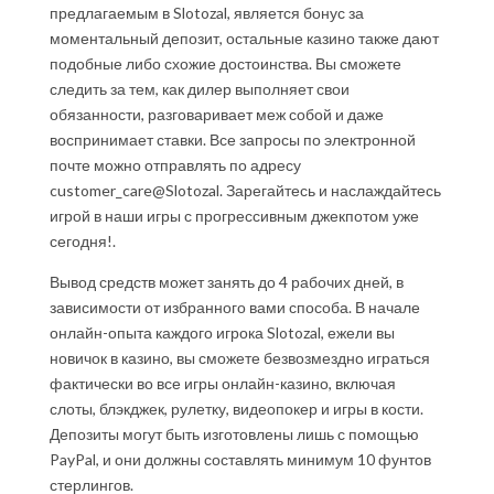
предлагаемым в Slotozal, является бонус за
моментальный депозит, остальные казино также дают
подобные либо схожие достоинства. Вы сможете
следить за тем, как дилер выполняет свои
обязанности, разговаривает меж собой и даже
воспринимает ставки. Все запросы по электронной
почте можно отправлять по адресу
customer_care@Slotozal. Зарегайтесь и наслаждайтесь
игрой в наши игры с прогрессивным джекпотом уже
сегодня!.
Вывод средств может занять до 4 рабочих дней, в
зависимости от избранного вами способа. В начале
онлайн-опыта каждого игрока Slotozal, ежели вы
новичок в казино, вы сможете безвозмездно играться
фактически во все игры онлайн-казино, включая
слоты, блэкджек, рулетку, видеопокер и игры в кости.
Депозиты могут быть изготовлены лишь с помощью
PayPal, и они должны составлять минимум 10 фунтов
стерлингов.