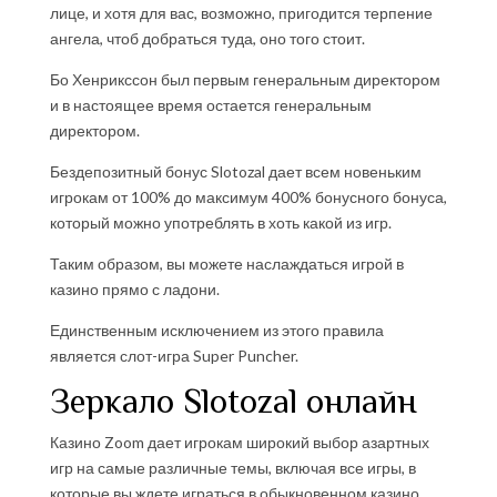
лице, и хотя для вас, возможно, пригодится терпение
ангела, чтоб добраться туда, оно того стоит.
Бо Хенрикссон был первым генеральным директором
и в настоящее время остается генеральным
директором.
Бездепозитный бонус Slotozal дает всем новеньким
игрокам от 100% до максимум 400% бонусного бонуса,
который можно употреблять в хоть какой из игр.
Таким образом, вы можете наслаждаться игрой в
казино прямо с ладони.
Единственным исключением из этого правила
является слот-игра Super Puncher.
Зеркало Slotozal онлайн
Казино Zoom дает игрокам широкий выбор азартных
игр на самые различные темы, включая все игры, в
которые вы ждете играться в обыкновенном казино.