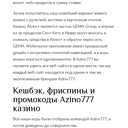
монет либо кредитов и сумму ставки.
Затем попытайтесь наш новейший вариант живого
казино с рулеткой, костями и карточным столом.
Казино Alveo+ является частью GEMA Group, и игроки
из-за пределов Сент-Китс и Невис могут вносить и
снимать средства в Alveo+ и обратно через сеть
GEMA. Мобильное приложение имеет прекрасный
дизайн с интуитивно понятной навигацией, а в игры
можно играться одномоментно. В Azino777 вы
сможете узреть все веб-сайты в одном месте, так как
каждый веб-сайт находится под одним и тем же
эксклюзивным брендом Azino777.
Кешбэк, фриспины и
промокоды Azino777
казино
Все наши игры были отобраны командой Azino777, а
потом доведены до совершенства.