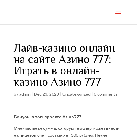
Лайв-казино онлайн
на сайте Азино 777:
Играть в онлайн-
казино Азино 777
by
admin
|
Dec 23, 2023
|
Uncategorized
|
0 comments
Бонусы в топ-проекте Azino777
Минимальная сумма, которую гемблер может внести
на лицевой счет, составляет 100 рублей. Некие