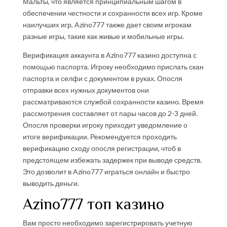
Мальты, что является принципиальным шагом в
обеспечении честности и сохранности всех игр. Кроме
наилучших игр, Azino777 также дает своим игрокам
разные игры, такие как живые и мобильные игры.
Верификация аккаунта в Azino777 казино доступна с
помощью паспорта. Игроку необходимо прислать скан
паспорта и селфи с документом в руках. Опосля
отправки всех нужных документов они
рассматриваются службой сохранности казино. Время
рассмотрения составляет от пары часов до 2-3 дней.
Опосля проверки игроку приходит уведомление о
итоге верификации. Рекомендуется проходить
верификацию сходу опосля регистрации, чтоб в
предстоящем избежать задержек при выводе средств.
Это дозволит в Azino777 играться онлайн и быстро
выводить деньги.
Azino777 топ казино
Вам просто необходимо зарегистрировать учетную