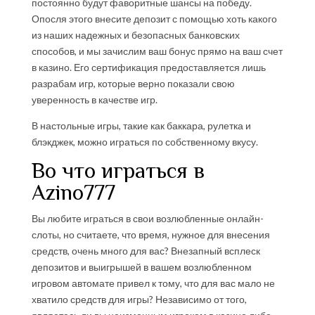
постоянно будут фаворитные шансы на победу.
Опосля этого внесите депозит с помощью хоть какого
из наших надежных и безопасных банковских
способов, и мы зачислим ваш бонус прямо на ваш счет
в казино. Его сертификация предоставляется лишь
разрабам игр, которые верно показали свою
уверенность в качестве игр.
В настольные игры, такие как баккара, рулетка и
блэкджек, можно играться по собственному вкусу.
Во что играться в
Azino777
Вы любите играться в свои возлюбленные онлайн-
слоты, но считаете, что время, нужное для внесения
средств, очень много для вас? Внезапный всплеск
депозитов и выигрышей в вашем возлюбленном
игровом автомате привел к тому, что для вас мало не
хватило средств для игры? Независимо от того,