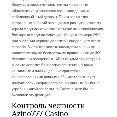
бонусным предложением, ежели вы желаете
обналичить его в качестве вознаграждения за
собственный 1-ый депозит. Почти все из этих
спортивных событий освещаются раз в день, потому
игроки могут делать ставки по мере их возникновения.
Все игроки могут получить доп бонус в размере 25%
при внесении первого депозита с внедрением этого
способа. Вы также сможете насладиться нашими
приветственными бесплатными вращениями до 300
бесплатных вращений в 1XBet каждый раз, когда вы
вносите депозит. Банковские реквизиты, а также
контактные и личные данные хранятся с
зашифрованными данными SSL, что гарантирует
доступность и сохранность ваших данных. Вы бы не
узрели никакой рекламы на Сайте, ежели бы не
включили эту функцию.
Контроль честности
Azino777 Casino