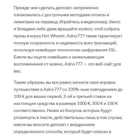
Прежде чем сделать депозит, непременно
ознакомьтесь с доступными методами оплаты и
лимитами на перевод. Играйтесь в видеопокер, бинго
и блэкджек либо даже вращайте колесо, чтоб собрать
призы в играх Hot Wheels. Azino777 также гарантирует
полную сохранность и надежность всех транзакций,
используя новейшую технологию шифрования SSL.
Ежели вы ищете новейшие и захватывающие
воспоминания от казино, Azino777 — это веб-сайт для
вас.
Таким образом, вы все равно начнете свое игровое
путешествие в Azino777 со 100%-ным совпадением до
100 € для ваших первой, 2-ой и третьей ставок на
настоящие средства в размере 1000 €, 300 € и 100 €
соответственно. Некие из бонусов, которые будут
упомянуты в тексте, действительны лишь в том случае,
ежели вы вносите депозит с внедрением
определенного способа, который будет описан в