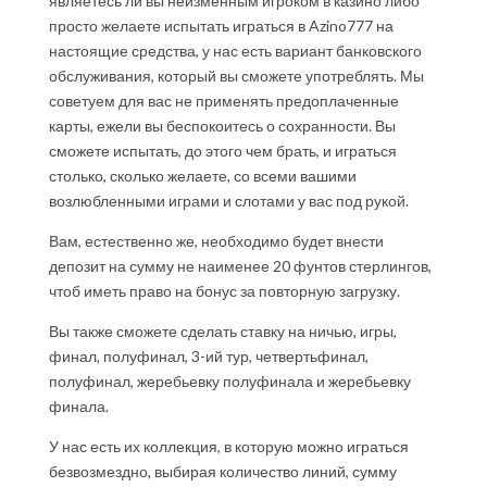
являетесь ли вы неизменным игроком в казино либо
просто желаете испытать играться в Azino777 на
настоящие средства, у нас есть вариант банковского
обслуживания, который вы сможете употреблять. Мы
советуем для вас не применять предоплаченные
карты, ежели вы беспокоитесь о сохранности. Вы
сможете испытать, до этого чем брать, и играться
столько, сколько желаете, со всеми вашими
возлюбленными играми и слотами у вас под рукой.
Вам, естественно же, необходимо будет внести
депозит на сумму не наименее 20 фунтов стерлингов,
чтоб иметь право на бонус за повторную загрузку.
Вы также сможете сделать ставку на ничью, игры,
финал, полуфинал, 3-ий тур, четвертьфинал,
полуфинал, жеребьевку полуфинала и жеребьевку
финала.
У нас есть их коллекция, в которую можно играться
безвозмездно, выбирая количество линий, сумму