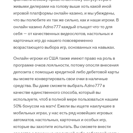
живыми дилерами на голову выше хоть какой иной
игровой платформы онлайн-казино, и мы убеждены,
что вы полюбите их так же сильно, как и наши игроки. В
онлайн-казино Azino777 каждый отыщет что-то для
себя — от качественных видеослотов, настольных и
карточных игр до нашего повсевременно
возрастающего выбора игр, основанных на навыках.
Онлайн-игроки из США также имеют право на роль в
програмке очков лояльности, потому опосля внесения
депозита с помощью кредитной либо дебетовой карты
вы можете конвертировать свои очки в наличные
средства. Вы даже сможете выбрать Azino777 в
качестве единственного способа, который вы
используете, чтоб в полной мере пользоваться нашим
50% бонусом на матч! Ежели вы ищете наилучшее в
мобильных играх, у нас есть ряд новейших игровых
автоматов, настольных, карточных и особых игр,
которые вы захотите испытать. Вы сможете внести