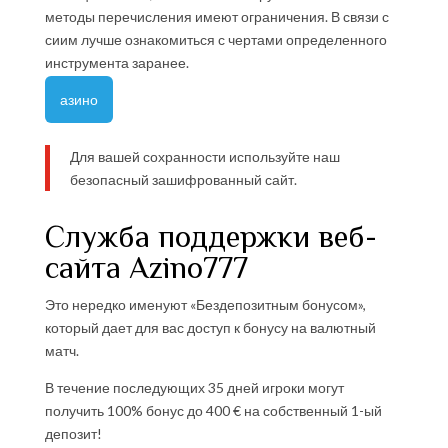
методы перечисления имеют ограничения. В связи с
сиим лучше ознакомиться с чертами определенного
инструмента заранее.
азино
Для вашей сохранности используйте наш
безопасный зашифрованный сайт.
Служба поддержки веб-
сайта Azino777
Это нередко именуют «Бездепозитным бонусом»,
который дает для вас доступ к бонусу на валютный
матч.
В течение последующих 35 дней игроки могут
получить 100% бонус до 400 € на собственный 1-ый
депозит!