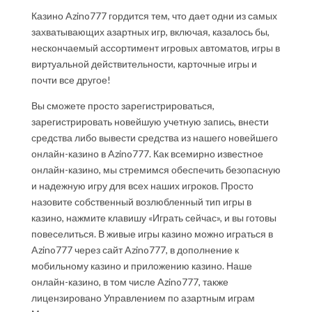
Казино Azino777 гордится тем, что дает одни из самых
захватывающих азартных игр, включая, казалось бы,
нескончаемый ассортимент игровых автоматов, игры в
виртуальной действительности, карточные игры и
почти все другое!
Вы сможете просто зарегистрироваться,
зарегистрировать новейшую учетную запись, внести
средства либо вывести средства из нашего новейшего
онлайн-казино в Azino777. Как всемирно известное
онлайн-казино, мы стремимся обеспечить безопасную
и надежную игру для всех наших игроков. Просто
назовите собственный возлюбленный тип игры в
казино, нажмите клавишу «Играть сейчас», и вы готовы
повеселиться. В живые игры казино можно играться в
Azino777 через сайт Azino777, в дополнение к
мобильному казино и приложению казино. Наше
онлайн-казино, в том числе Azino777, также
лицензировано Управлением по азартным играм