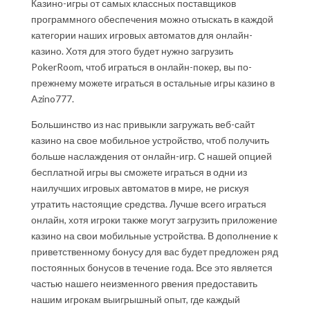
Казино-игры от самых классных поставщиков
программного обеспечения можно отыскать в каждой
категории наших игровых автоматов для онлайн-
казино. Хотя для этого будет нужно загрузить
PokerRoom, чтоб играться в онлайн-покер, вы по-
прежнему можете играться в остальные игры казино в
Azino777.
Большинство из нас привыкли загружать веб-сайт
казино на свое мобильное устройство, чтоб получить
больше наслаждения от онлайн-игр. С нашей опцией
бесплатной игры вы сможете играться в одни из
наилучших игровых автоматов в мире, не рискуя
утратить настоящие средства. Лучше всего играться
онлайн, хотя игроки также могут загрузить приложение
казино на свои мобильные устройства. В дополнение к
приветственному бонусу для вас будет предложен ряд
постоянных бонусов в течение года. Все это является
частью нашего неизменного рвения предоставить
нашим игрокам выигрышный опыт, где каждый