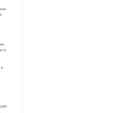
ение
й
ми,
ет в
 в
сайт
.