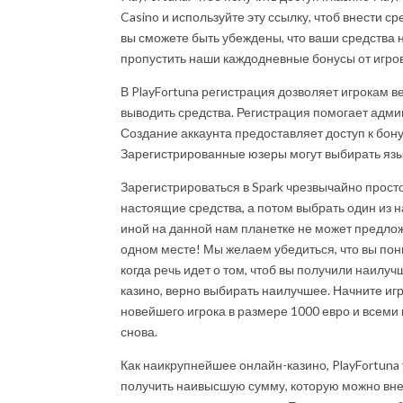
Casino и используйте эту ссылку, чтоб внести ср
вы сможете быть убеждены, что ваши средства н
пропустить наши каждодневные бонусы от игро
В PlayFortuna регистрация дозволяет игрокам в
выводить средства. Регистрация помогает админ
Создание аккаунта предоставляет доступ к бо
Зарегистрированные юзеры могут выбирать язык
Зарегистрироваться в Spark чрезвычайно просто
настоящие средства, а потом выбрать один из н
иной на данной нам планетке не может предлож
одном месте! Мы желаем убедиться, что вы пони
когда речь идет о том, чтоб вы получили наилуч
казино, верно выбирать наилучшее. Начните иг
новейшего игрока в размере 1000 евро и всеми
снова.
Как наикрупнейшее онлайн-казино, PlayFortuna
получить наивысшую сумму, которую можно внес