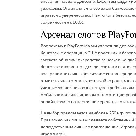
внесения первого депозита. Ежели вы когда-либ
уважаемы. Это значит, что все ваши банковские
играться с уверенностью. PlayFortuna безопасно
сохранности на 100%.
Арсенал слотов PlayFo
Вот почему в PlayFortuna мы упростили для вас 
банковские операции в США простыми и безоп
сможете обналичить средства за несколько дне
банковских вариантов для депозитов и снятия ср
воспринимает лишь физические снятие средств.
отметить, что, хотя мы чрезвычайно рады, что в
учетные записи не соответствуют требованиям.
мобильном казино, игровом автомате, цифровой 
онлайн-казино на настоящие средства, мы такж
На выбор предлагается наиболее 250 игр, почти
Правильно, как лишь вы сделаете собственный 
легкодоступным лишь по приглашению. Игроки 
играя в игры.