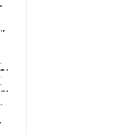
та
т и
на
икто
 в
ы,
ьного
 и
о