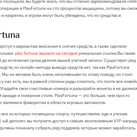
о посещали, вы будете знать, что мы отлично зарекомендовали себя
 операции в PlayFortuna на сто процентов защищены, потому вы смо
 и накрепко, и игроки могут быть убеждены, что их средства в
rtuna
доступ к вариантам внесения и снятия средств, а также сделали
асными.
play fortuna зеркало на сегодня
уникальная ссылка.Вы также
й до истечения срока деяния вашей учетной записи. Существует ряд
едств, но онлайн-метода вывода средств нет, так как PlayFortuna
 Мы не желаем быть очень негативными по этому поводу, но стоит
ы у нас есть, мы в равной степени рады отметить, что почти все нове
 Угадайте свои счастливые номера и разыграйте монеты в не далеко
аркаде и покерном столе. PlayFortuna — это больше, чем просто
е являемся фаворитом в области игровых автоматов.
 все из которых посвящены спорту, путешествиям, еде и утехам.
1-ый депозит, вы получите доступ к самым эксклюзивным VIP-наград
должны поначалу собрать ряд подарков, которые можно заработать,