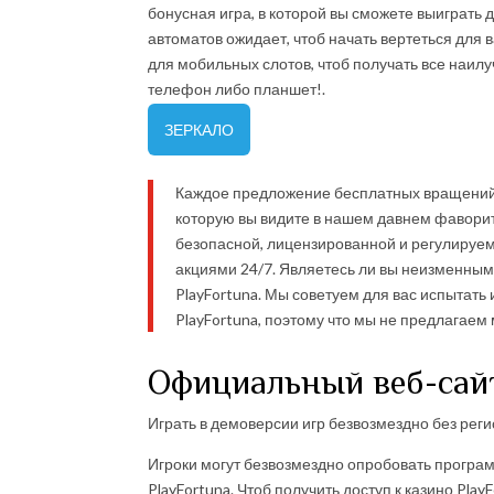
бонусная игра, в которой вы сможете выиграть 
автоматов ожидает, чтоб начать вертеться для 
для мобильных слотов, чтоб получать все наи
телефон либо планшет!.
ЗЕРКАЛО
Каждое предложение бесплатных вращений,
которую вы видите в нашем давнем фаворите
безопасной, лицензированной и регулируем
акциями 24/7. Являетесь ли вы неизменным 
PlayFortuna. Мы советуем для вас испытать 
PlayFortuna, поэтому что мы не предлагаем
Официальный веб-сайт
Играть в демоверсии игр безвозмездно без реги
Игроки могут безвозмездно опробовать програм
PlayFortuna. Чтоб получить доступ к казино Play