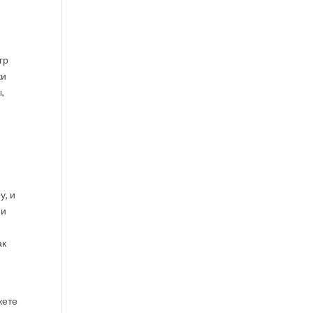
гр
ки
,
у, и
ми
ак
жете