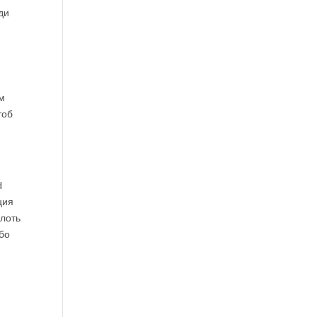
ди
им
тоб
d
ция
плоть
ибо