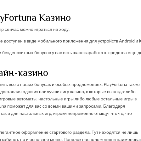
yFortuna Казино
гр сейчас можно играться на ходу.
е доступен в виде мобильного приложения для устройств Android и i
бездепозитных бонусов у вас есть шанс заработать средства еще д
лайн-казино
ить все о наших бонусах и особых предложениях. PlayFortuna также
доставляя одни из наилучших игр казино, в которые вы когда-либо
в игровые автоматы, настольные игры либо любые остальные игры в
rtuna поможет для вас со всеми вашими запросами. Благодаря
так и для настольных игр, игроки непременно отыщут что-то, что
элегантное оформление стартового раздела. Тут находятся не лишь
й кабинет, но и основное меню. Порядок расположения и наименова