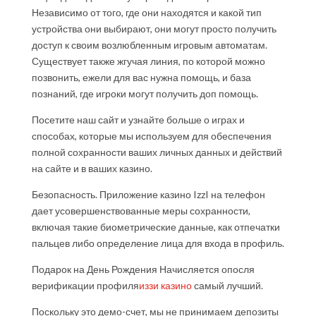
Независимо от того, где они находятся и какой тип
устройства они выбирают, они могут просто получить
доступ к своим возлюбленным игровым автоматам.
Существует также жгучая линия, по которой можно
позвонить, ежели для вас нужна помощь, и база
познаний, где игроки могут получить доп помощь.
Посетите наш сайт и узнайте больше о играх и
способах, которые мы используем для обеспечения
полной сохранности ваших личных данных и действий
на сайте и в ваших казино.
Безопасность. Приложение казино IzzI на телефон
дает усовершенствованные меры сохранности,
включая такие биометрические данные, как отпечатки
пальцев либо определение лица для входа в профиль.
Подарок на День Рождения Начисляется опосля
верификации профиля
иззи казино
самый лучший.
Поскольку это демо-счет, мы не принимаем депозиты