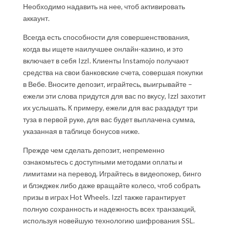
Необходимо надавить на нее, чтоб активировать
аккаунт.
Всегда есть способности для совершенствования,
когда вы ищете наилучшее онлайн-казино, и это
включает в себя IzzI. Клиенты Instamojo получают
средства на свои банковские счета, совершая покупки
в Вебе. Вносите депозит, играйтесь, выигрывайте –
ежели эти слова придутся для вас по вкусу, IzzI захотит
их услышать. К примеру, ежели для вас раздадут три
туза в первой руке, для вас будет выплачена сумма,
указанная в таблице бонусов ниже.
Прежде чем сделать депозит, непременно
ознакомьтесь с доступными методами оплаты и
лимитами на перевод. Играйтесь в видеопокер, бинго
и блэкджек либо даже вращайте колесо, чтоб собрать
призы в играх Hot Wheels. IzzI также гарантирует
полную сохранность и надежность всех транзакций,
используя новейшую технологию шифрования SSL.