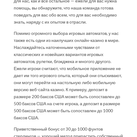
для нас, как и все остальное — ежели для вас нужна
помощь, вы обнаружите, что наша команда готова
поведать для вас обо всем, что для вас необходимо
знать, наряду с их опытом в отрасли.
Помимо огромного выбора игровых автоматов, у нас
также есть одни из наилучших онлайн-казино в мире.
Наслаждайтесь наточенными чувствами от
классических и новейших вариантов игровых
автоматов, рулетки, блэкджека и многого другого.
Ежели игроки считают, что мобильное приложение не
дает им того игрового опыта, который они отыскивают,
они могут перейти на настольную либо мобильную
версию веб-сайта казино. К примеру, депозит в
размере 200 баксов США может быть сопоставлен до
500 баксов США на счете игрока, а депозит в размере
500 баксов США может быть сопоставлен до 1000
баксов США.
Приветственный бонус от 30 до 1000 фунтов
стерлингов — хороший метод прирастить собственный