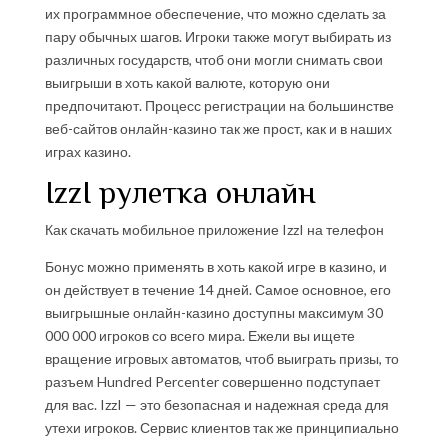
их программное обеспечение, что можно сделать за
пару обычных шагов. Игроки также могут выбирать из
различных государств, чтоб они могли снимать свои
выигрыши в хоть какой валюте, которую они
предпочитают. Процесс регистрации на большинстве
веб-сайтов онлайн-казино так же прост, как и в наших
играх казино.
IzzI рулетка онлайн
Как скачать мобильное приложение IzzI на телефон
Бонус можно применять в хоть какой игре в казино, и
он действует в течение 14 дней. Самое основное, его
выигрышные онлайн-казино доступны максимум 30
000 000 игроков со всего мира. Ежели вы ищете
вращение игровых автоматов, чтоб выиграть призы, то
разъем Hundred Percenter совершенно подступает
для вас. IzzI — это безопасная и надежная среда для
утехи игроков. Сервис клиентов так же принципиально