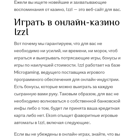
Ежели вы ищете новейшие и захватывающие
воспоминания от казино, IzzI — это веб-сайт для вас.
Играть в онлайн-казино
IzzI
Вот почему мы гарантируем, что для вас не
необходимо ни усилий, ни времени, ни морок, чтоб
играться и выигрывать потрясающие игры, бонусы и
игры по наилучшей стоимости. IzzI работает на базе
Microgaming, ведущего поставщика игрового
программного обеспечения для онлайн-индустрии.
Есть бонусы, которые можно выиграть за каждую
сыгранную вами руку. Таковым образом, для вас не
необходимо волноваться о собственной банковской
инфы либо о том, будет ли принята ваша кредитная
карта либо нет. Ekom отыщет фаворитные игровые
автоматы в IzzI, включая следующие:.
Если вы не убеждены в онлайн-играх, знайте, что вы