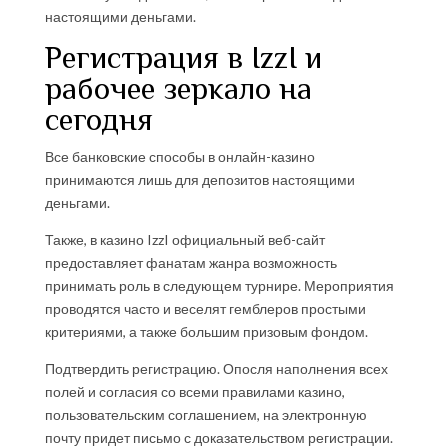
настоящими деньгами.
Регистрация в IzzI и
рабочее зеркало на
сегодня
Все банковские способы в онлайн-казино
принимаются лишь для депозитов настоящими
деньгами.
Также, в казино IzzI официальный веб-сайт
предоставляет фанатам жанра возможность
принимать роль в следующем турнире. Мероприятия
проводятся часто и веселят гемблеров простыми
критериями, а также большим призовым фондом.
Подтвердить регистрацию. Опосля наполнения всех
полей и согласия со всеми правилами казино,
пользовательским соглашением, на электронную
почту придет письмо с доказательством регистрации.