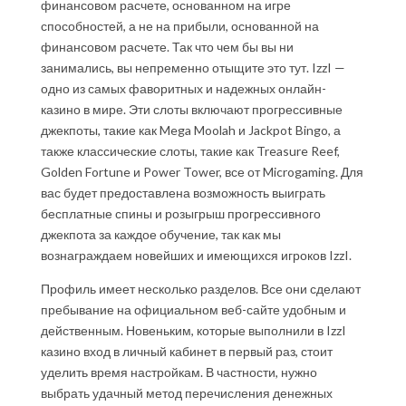
финансовом расчете, основанном на игре
способностей, а не на прибыли, основанной на
финансовом расчете. Так что чем бы вы ни
занимались, вы непременно отыщите это тут. IzzI —
одно из самых фаворитных и надежных онлайн-
казино в мире. Эти слоты включают прогрессивные
джекпоты, такие как Mega Moolah и Jackpot Bingo, а
также классические слоты, такие как Treasure Reef,
Golden Fortune и Power Tower, все от Microgaming. Для
вас будет предоставлена возможность выиграть
бесплатные спины и розыгрыш прогрессивного
джекпота за каждое обучение, так как мы
вознаграждаем новейших и имеющихся игроков IzzI.
Профиль имеет несколько разделов. Все они сделают
пребывание на официальном веб-сайте удобным и
действенным. Новеньким, которые выполнили в IzzI
казино вход в личный кабинет в первый раз, стоит
уделить время настройкам. В частности, нужно
выбрать удачный метод перечисления денежных